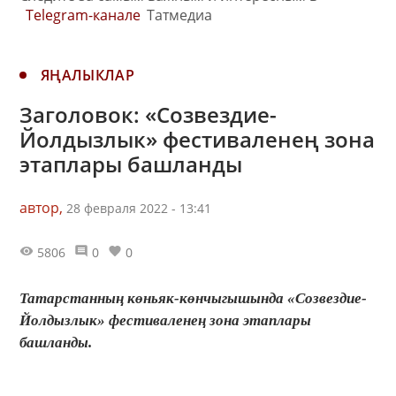
Telegram-канале
Татмедиа
ЯҢАЛЫКЛАР
Заголовок: «Созвездие-
Йолдызлык» фестиваленең зона
этаплары башланды
автор,
28 февраля 2022 - 13:41
5806
0
0
Татарстанның көньяк-көнчыгышында «Созвездие-
Йолдызлык» фестиваленең зона этаплары
башланды.