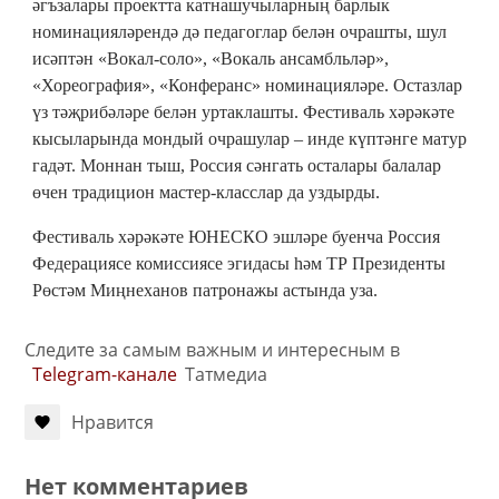
әгъзалары проектта катнашучыларның барлык
номинацияләрендә дә педагоглар белән очрашты, шул
исәптән «Вокал-соло», «Вокаль ансамбльләр»,
«Хореография», «Конферанс» номинацияләре. Остазлар
үз тәҗрибәләре белән уртаклашты. Фестиваль хәрәкәте
кысыларында мондый очрашулар – инде күптәнге матур
гадәт. Моннан тыш, Россия сәнгать осталары балалар
өчен традицион мастер-класслар да уздырды.
Фестиваль хәрәкәте ЮНЕСКО эшләре буенча Россия
Федерациясе комиссиясе эгидасы һәм ТР Президенты
Рөстәм Миңнеханов патронажы астында уза.
Следите за самым важным и интересным в
Telegram-канале
Татмедиа
Нравится
Нет комментариев