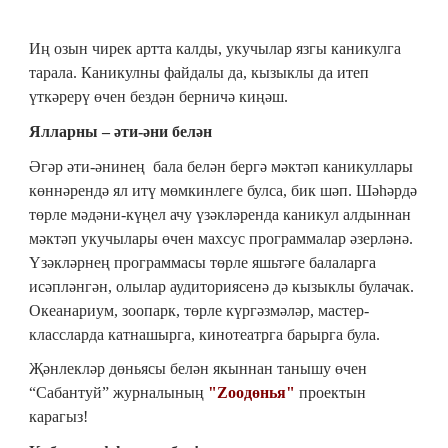
Иң озын чирек артта калды, укучылар язгы каникулга
тарала. Каникулны файдалы да, кызыклы да итеп
үткәрерү өчен бездән берничә киңәш.
Ялларны – әти-әни белән
Әгәр әти-әнинең бала белән бергә мәктәп каникуллары
көннәрендә ял итү мөмкинлеге булса, бик шәп. Шәһәрдә
төрле мәдәни-күңел ачу үзәкләренда каникул алдыннан
мәктәп укучылары өчен махсус программалар әзерләнә.
Үзәкләрнең программасы төрле яшьтәге балаларга
исәпләнгән, олылар аудиториясенә дә кызыклы булачак.
Океанариум, зоопарк, төрле күргәзмәләр, мастер-
классларда катнашырга, кинотеатрга барырга була.
Җәнлекләр дөньясы белән якыннан танышу өчен
“Сабантуй” журналының
"Zooдөнья"
проектын
карагыз!