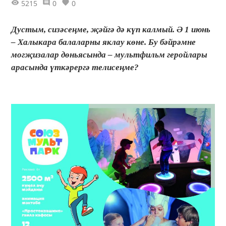
5215
0
0
Дустым, сизәсеңме, җәйгә дә күп калмый. Ә 1 июнь
– Халыкара балаларны яклау көне. Бу бәйрәмне
могҗизалар дөньясында – мультфильм геройлары
арасында үткәрергә телисеңме?