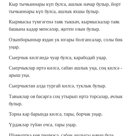
Кыр тычканнары күп булса, ашлык начар булыр, йорт
тычканнары күп булса, ашлык яхшы булыр.
Кырмыска түмгәгенә таяк тыккач, кырмыскалар таяк
башына кадәр менсәләр, җитен озын булыр.
Озынборыннар яздан ук югары болгансалар, солы бик
уңар.
Сыерчык килгәндә чуар булса, карабодай уңар.
Сыерчыклар иртә килсә, сабан ашлык уңа, соң килсә -
арыш уңа.
Сыерчыктан алда тургай килсә, туклык булыр.
Тавыклар оя басарга соң утырып иртә торсалар, ачлык
булыр.
Торна кар барында килсә, тары, борчак уңар.
Үрдәкләр түбән очса, тары уңар.
Шомыртка көя төшмәсә, сабан ашлыгы начар була.