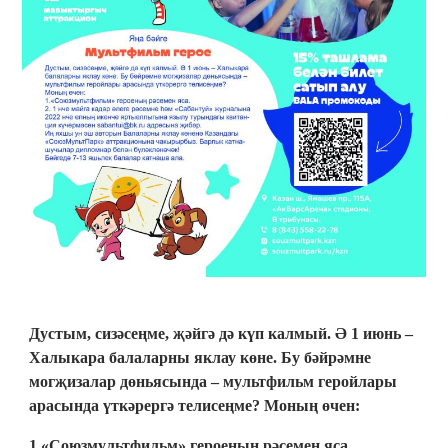
Дустым, сизәсеңме, җәйгә дә күп калмый. Ә 1 июнь –
Халыкара балаларны яклау көне. Бу бәйрәмне
могҗизалар дөньясында – мультфильм геройлары
арасында үткәрергә телисеңме? Моның өчен:
1.«Союзмультфильм» героеның рәсемен яса.