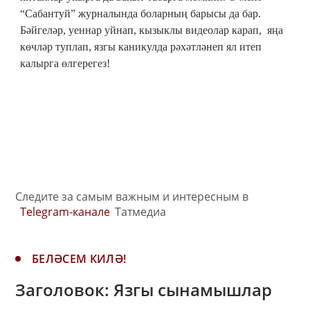
“Сабантуй” журналында боларның барысы да бар.
Бәйгеләр, уеннар уйнап, кызыклы видеолар карап, яңа
көчләр туплап, язгы каникулда рәхәтләнеп ял итеп
калырга өлгерегез!
Следите за самым важным и интересным в
Telegram-канале
Татмедиа
БЕЛӘСЕМ КИЛӘ!
Заголовок: Язгы сынамышлар