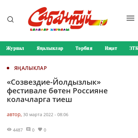
Журнал
Яңалыклар
Тәрбия
Иҗат
ЗТ
ЯҢАЛЫКЛАР
«Созвездие-Йолдызлык»
фестивале бөтен Россияне
колачларга тиеш
автор,
30 марта 2022 - 08:06
4487
0
0