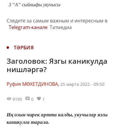
3
“А” сыйныфы укучысы
Следите за самым важным и интересным в
Telegram-канале
Татмедиа
ТӘРБИЯ
Заголовок: Язгы каникулда
нишләргә?
Руфия МӨХЕТДИНОВА,
25 марта 2022 - 09:50
9195
0
1
Иң озын чирек артта калды, укучылар язгы
каникулга тарала.