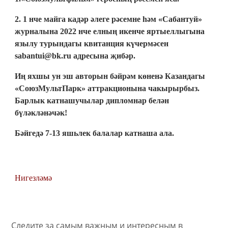
2. 1 нче майга кадәр әлеге рәсемне һәм «Сабантуй»
журналына 2022 нче елның икенче яртыеллыгына
язылу турындагы квитанция күчермәсен
sabantui@bk.ru адресына җибәр.
Иң яхшы ун эш авторын бәйрәм көненә Казандагы
«СоюзМультПарк» аттракционына чакырырбыз.
Барлык катнашучылар дипломнар белән
бүләкләнәчәк!
Бәйгедә 7-13 яшьлек балалар катнаша ала.
Нигезләмә
Следите за самым важным и интересным в