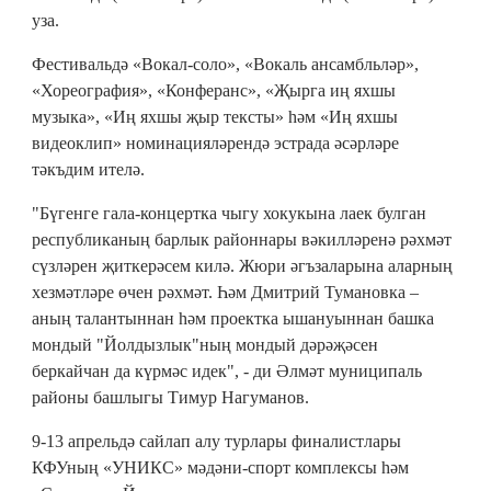
уза.
Фестивальдә «Вокал-соло», «Вокаль ансамбльләр»,
«Хореография», «Конферанс», «Җырга иң яхшы
музыка», «Иң яхшы җыр тексты» һәм «Иң яхшы
видеоклип» номинацияләрендә эстрада әсәрләре
тәкъдим ителә.
"Бүгенге гала-концертка чыгу хокукына лаек булган
республиканың барлык районнары вәкилләренә рәхмәт
сүзләрен җиткерәсем килә. Жюри әгъзаларына аларның
хезмәтләре өчен рәхмәт. Һәм Дмитрий Тумановка –
аның талантыннан һәм проектка ышануыннан башка
мондый "Йолдызлык"ның мондый дәрәҗәсен
беркайчан да күрмәс идек", - ди Әлмәт муниципаль
районы башлыгы Тимур Нагуманов.
9-13 апрельдә сайлап алу турлары финалистлары
КФУның «УНИКС» мәдәни-спорт комплексы һәм