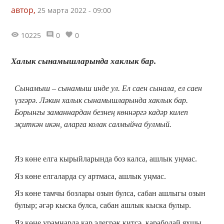
автор,
25 марта 2022 - 09:00
10225
0
0
Халык сынамышларында хаклык бар.
Сынамыш ‒ сынамыш инде ул. Ел саен сынала, ел саен
үзгәрә. Ләкин халык сынамышларында хаклык бар.
Борынгы заманнардан безнең көннәргә кадәр килеп
җиткән икән, аларга колак салмыйча булмый.
Яз көне елга кырыйларында боз калса, ашлык уңмас.
Яз көне елгаларда су артмаса, ашлык уңмас.
Яз көне тамчы бозлары озын булса, сабан ашлыгы озын
булыр; әгәр кыска булса, сабан ашлык кыска булыр.
Яз көне урамнарда кар элегрәк китсә, карабодай яхшы