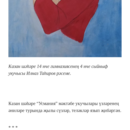
Казан шәһәре 14 нче гимназиясенең 4 нче сыйныф
укучысы Илназ Таһиров рәсеме.
Казан шәһәре “Усмания” мәктәбе укучылары үзләренең
әниләре турында җылы сүзләр, теләкләр язып җибәргән.
* * *