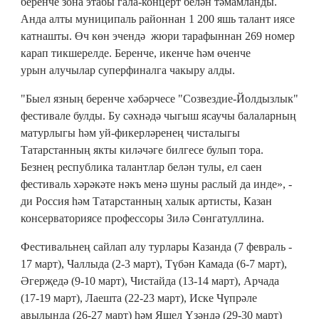
беренче зона этабы гала-концерт белән тәмамланды.
Анда алты муниципаль районнан 1 200 яшь талант иясе
катнашты. Өч көн эчендә жюри тарафыннан 269 номер
карап тикшерелде. Беренче, икенче һәм өченче
урын алучылар суперфиналга чакыру алды.
"Быел язның беренче хәбәрчесе "Созвездие-Йолдызлык"
фестивале булды. Бу сәхнәдә чыгыш ясаучы балаларның
матурлыгы һәм уй-фикерләренең чисталыгы
Татарстанның якты киләчәге билгесе булып тора.
Безнең республика талантлар белән тулы, ел саен
фестиваль хәрәкәте нәкъ менә шуны раслый да инде», -
ди Россия һәм Татарстанның халык артисты, Казан
консерваториясе профессоры Зилә Сөнгатуллина.
Фестивальнең сайлап алу турлары Казанда (7 февраль -
17 март), Чаллыда (2-3 март), Түбән Камада (6-7 март),
Әгерҗедә (9-10 март), Чистайда (13-14 март), Арчада
(17-19 март), Лаешта (22-23 март), Иске Чүпрәле
авылында (26-27 март) һәм Яшел Үзәндә (29-30 март)