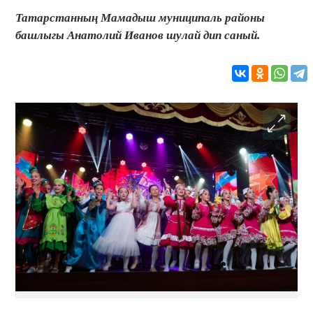
Татарстанның Мамадыш муниципаль районы
башлыгы Анатолий Иванов шулай дип саный.