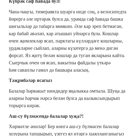
Күбрәк саф һавада бул!
Чана-чаңгы, тимераякта шуарга инде соң, ә велосипедта
йөрергә әле иртәрәк булса да, урамда саф һавада башка
шөгыльләр дә табарга мөмкин. Әле кар эреп бетмәгән,
кар бабай әвәләп, кар атышып уйнарга була. Кошлар
өчен җимлекләр ясап, парктагы күлләрдәге кошларны,
үрдәкләрне сыйлап, аларны күзәтергә дә менә дигән
форсат. Яз җитү белән кошлар да туган якларына кайта.
Сыерчык өчен оя ясап, вакытны файдалы үткәрә
һәм саваплы гамәл дә башкара аласың.
Тәҗрибәләр ясагыз
Балалар һәрвакыт ниндидер яңалыкка омтыла. Шуңа да
аларны һәрчак нәрсә белән булса да кызыксындырып
торырга кирәк.
Аш-су бүлмәсендә балалар хуҗа?!
Хөрмәтле әниләр! Бер көнгә аш-су бүлмәсен балалар
хозурына тапшырып, үзегез ял итәргә хыялланганыгыз