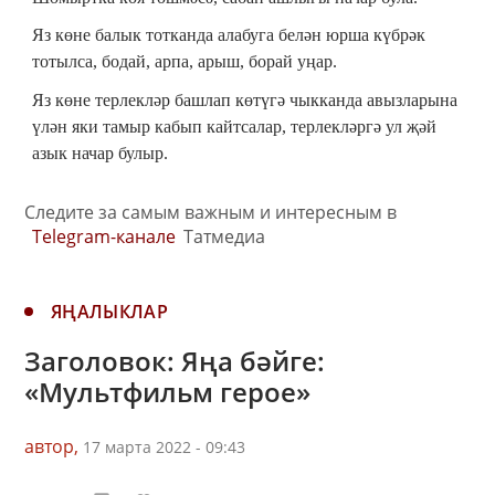
Яз көне балык тотканда алабуга белән юрша күбрәк
тотылса, бодай, арпа, арыш, борай уңар.
Яз көне терлекләр башлап көтүгә чыкканда авызларына
үлән яки тамыр кабып кайтсалар, терлекләргә ул җәй
азык начар булыр.
Следите за самым важным и интересным в
Telegram-канале
Татмедиа
ЯҢАЛЫКЛАР
Заголовок: ​​​​​​​Яңа бәйге:
«Мультфильм герое»
автор,
17 марта 2022 - 09:43