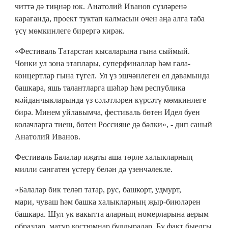
читтә дә тиңнәр юк. Анатолий Иванов сүзләренә
караганда, проект туктап калмасын өчен аңа алга таба
үсү мөмкинлеге бирергә кирәк.
«Фестиваль Татарстан кысаларына гына сыймый.
Чөнки ул зона этаплары, суперфиналлар һәм гала-
концертлар гына түгел. Ул үз эшчәнлеген ел дәвамында
башкара, яшь талантларга шәһәр һәм республика
мәйданчыкларында үз сәләтләрен күрсәтү мөмкинлеге
бирә. Минем уйлавымча, фестиваль бөтен Идел буен
колачларга тиеш, бөтен Россияне дә бәлки», - дип саный
Анатолий Иванов.
Фестиваль Балалар иҗаты аша төрле халыкларның
милли сәнгатен үстерү белән дә үзенчәлекле.
«Балалар бик теләп татар, рус, башкорт, удмурт,
мари, чуваш һәм башка халыкларның җыр-биюләрен
башкара. Шул ук вакытта аларның номерларына аерым
образлар, матур костюмнар булдыралар. Бу факт быелгы