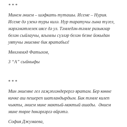
* * *
Минем әнием – шәфкат
ь
туташы. Исеме – Нурия.
Исеме дә үзенә туры килә. Нур таратучы гына түгел,
мәрхәмәтлелек иясе дә ул. Тәмледән-тәмле ризыклар
белән сыйлаучы, ягымлы сүзләр белән безне йокыдан
уятучы әниемне бик яратабыз!
Мөхәммәд Фатыхов,
3 “А” сыйныфы
* * *
Мин әниемне гел гаҗәпләндерергә яратам. Бер көнне
кичке аш пешереп шатландырдым. Бик тәмле килеп
чыкты, әнием мине мактый-мактый ашады. Әнием
мине төрле һөнәрләргә өйрәтә.
София Джумаева,