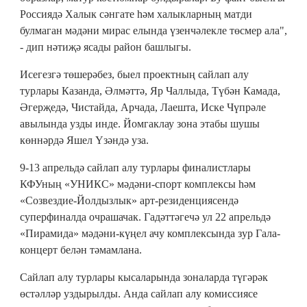
Россиядә Халык сәнгате һәм халыкларның матди
булмаган мәдәни мирас елында үзенчәлекле төсмер ала",
- дип нәтиҗә ясады район башлыгы.
Исегезгә төшерәбез, быел проектның сайлап алу
турлары Казанда, Әлмәттә, Яр Чаллыда, Түбән Камада,
Әгерҗедә, Чистайда, Арчада, Лаешта, Иске Чүпрәле
авылында узды инде. Йомгаклау зона этабы шушы
көннәрдә Яшел Үзәндә уза.
9-13 апрельдә сайлап алу турлары финалистлары
КФУның «УНИКС» мәдәни-спорт комплексы һәм
«Созвездие-Йолдызлык» арт-резиденциясендә
суперфиналда очрашачак. Гадәттәгечә ул 22 апрельдә
«Пирамида» мәдәни-күңел ачу комплексында зур Гала-
концерт белән тәмамлана.
Сайлап алу турлары кысаларында зоналарда түгәрәк
өстәлләр уздырылды. Анда сайлап алу комиссиясе