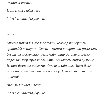
охшарга телим.
Патимат Гаджиева,
3
“А” сыйныфы укучысы
* * *
Минем әнием тәмле тортлар, кекслар пешерергә
ярата.Ул пешергән бәлеш – минем иң яраткан ризыгым.
Ул әле футболкалар тегә, кофталар да бәйли. Безгә
дәресләр әзерләргә ярдәм итә. Авылдагы әбигә булыша.
Әнием безне дә ярдәмчел булырга өйрәтә. Энем белән
без әниебезгә булышырга гел әзер. Озын гомер телим
әниемә!
Айзилә Монасыйпова,
3 “А” сыйныфы укучысы