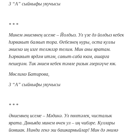
3 “А” сыйныфы укучысы
* * *
Минем әниемнең исеме – Йолдыз. Ул үзе дә йолдыз кебек
һәрвакыт балкып тора. Өебезнең нуры, оста куллы
әниемә иң изге теләкләр телим. Мин аны яратам.
Һәрвакыт ярдәм итәм, савыт-саба юам, ашарга
пешерәм. Тик әнием кебек тәмле ризык әзерләүче юк.
Мөслимә Батирова,
3 “А” сыйныфы укучысы
* * *
Әниемнең исеме – Мәдинә. Ул пөхтәлек, чисталык
ярата. Дөн
ь
яда минем өчен ул – иң чибәре. Куллары
йомшак. Нинди генә эш башкармыйлар! Мин дә әнимә