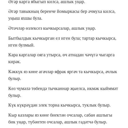
Әгәр карга ябыгып килсә, ашлык уңар.
Әгәр тавыкның беренче йомыркасы бер әчмуха килсә,
уңыш яхшы була.
Әтәчләр өзлексез кычкырсалар, ашлык уңар.
Бытбылдык кычкырган ел иген була; тартар кычкырса,
иген булмый.
Кара каргалар ояга утырса, өч атнадан чәчүгә чыгарга
кирәк.
Кәккүк яз көне агачлар яфрак яргач та кычкырса, ачлык
булыр.
Көз чүмәлә төбендә тычканнар җыелса, икмәк кыйммәт
булыр.
Күк күкрәүдән элек торна кычкырса, туклык булыр.
Кыр казлары яз көне биектән очсалар, сабан ашлыгы
бик уңар, түбәнтен очсалар, ашлык гадәтчә булыр.