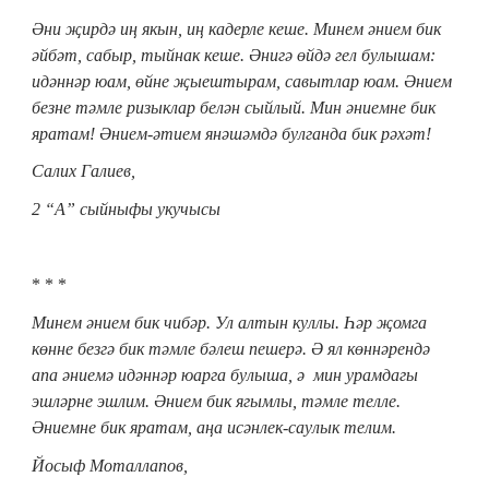
Әни җирдә иң якын, иң кадерле кеше. Минем әнием бик
әйбәт, сабыр, тыйнак кеше. Әнигә өйдә гел булышам:
идәннәр юам, өйне җыештырам, савытлар юам. Әнием
безне тәмле ризыклар белән сыйлый. Мин әниемне бик
яратам! Әнием-әтием янәшәмдә булганда бик рәхәт!
Салих Галиев,
2 “А” сыйныфы укучысы
* * *
Минем әнием бик чибәр. Ул алтын куллы. Һәр җомга
көнне безгә бик тәмле бәлеш пешерә. Ә ял көннәрендә
апа әниемә идәннәр юарга булыша, ә мин урамдагы
эшләрне эшлим. Әнием бик ягымлы, тәмле телле.
Әниемне бик яратам, аңа исәнлек-саулык телим.
Йосыф Моталлапов,