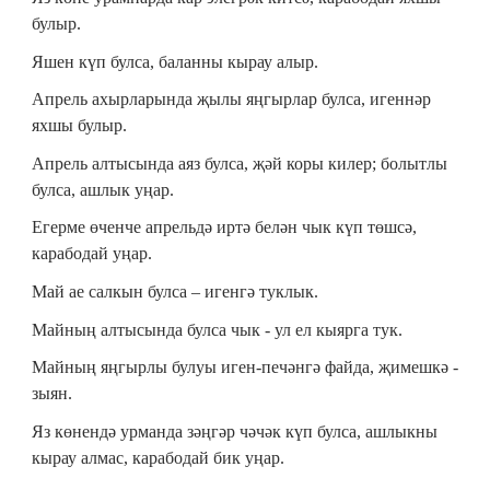
булыр.
Яшен күп булса, баланны кырау алыр.
Апрель ахырларында җылы яңгырлар булса, игеннәр
яхшы булыр.
Апрель алтысында аяз булса, җәй коры килер; болытлы
булса, ашлык уңар.
Егерме өченче апрельдә иртә белән чык күп төшсә,
карабодай уңар.
Май ае салкын булса ‒ игенгә туклык.
Майның алтысында булса чык - ул ел кыярга тук.
Майның яңгырлы булуы иген-печәнгә файда, җимешкә -
зыян.
Яз көнендә урманда зәңгәр чәчәк күп булса, ашлыкны
кырау алмас, карабодай бик уңар.