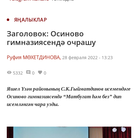
ЯҢАЛЫКЛАР
Заголовок: Осиново
гимназиясендә очрашу
Руфия МӨХЕТДИНОВА,
28 февраля 2022 - 13:23
5332
0
0
Яшел Үзән районының С.К.Гыйматдинов исемендәге
Осиново гимназиясендә “Матбугат һәм без” дип
исемләнгән чара узды.