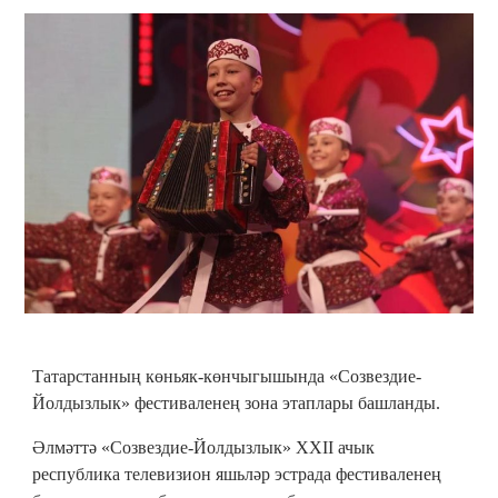
Татарстанның көньяк-көнчыгышында «Созвездие-
Йолдызлык» фестиваленең зона этаплары башланды.
Әлмәттә «Созвездие-Йолдызлык» XXII ачык
республика телевизион яшьләр эстрада фестиваленең