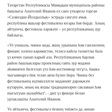
Татарстан Республикасы Мамадыш муниципаль районы
башлыгы Анатолий Иванов ел саен үткәрелә торган
«Созвездие-Йолдызлык» эстрада сәнгате ачык
республика яшьләр фестиваленә югары бәя бирде. Аның
әйтүенчә, фестиваль хәрәкәте – ул республиканың зур
байлыгы.
«Ул уникаль, чөнки анда, яшәү урынына һәм гаиләсенең
финанс хәленә карамастан, теләсә кайсы талантлы бала
үз көчен сынап карый ала. Республиканың барлык
район башлыклары проектның гаять зур мәдәни
әһәмиятен билгеләп үтә һәм костюмнар тегүгә, башка
чыгымнарга бик теләп акча бүлеп бирә. Чөнки без
фестивальнең күпмилләтле мәдәният дәрәҗәсен
күтәрүен, аның иң яхшы традицияләрен саклавын һәм
ныгытуын аңлыйбыз", - дип үз фикере белән
уртаклашты Анатолий Иванов.
Ул әйткәнчә, фестивальгә безнең төбәктә дә, аннан