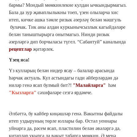
бармы? Мондый мөмкинлекне кулдан ычкындырмагыз.
Бала да зур җаваплылыкны тоеп, үзен олыларча хис
итеп, кичке ашка тәмле ризык әзерләү белән мәшгуль
булачак. Тик аны алдан куркынычсызлык кагыйдәләре
белән таныштырырга онытмагыз. Нинди ризык
әзерләргә дип борчыласы түгел. “Сабантуй” каналында
рецептлар
җитәрлек.
Үзең яса!
Үз кулларың белән нидер ясау – балалар арасында
һәрчак актуаль. Кул астындагы гади әйберләрдән дә
ниләр генә ясап булмый бит?!
"Малайларга"
һәм
"Кызларга"
сәхифәләре сезгә ярдәмче.
Әлбәттә, бу кайбер киңәшләр генә. Вакытны файдалы
итеп уздыруның төрле юллары бар. Өстәл уеннары
уйнарга да, рәсем ясап, пластилин белән әвәләргә дә,
китаплар укырга да вакыт табарга мөмкин. Ә менә