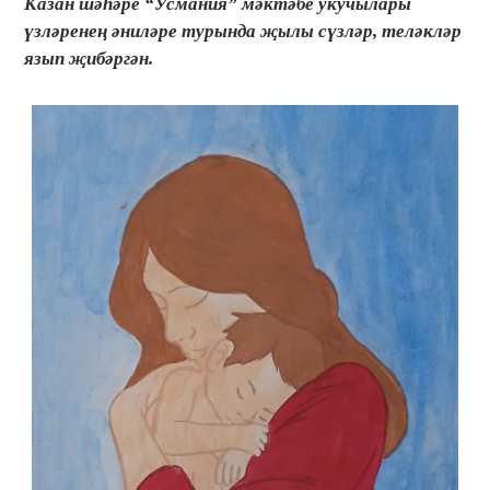
Казан шәһәре “Усмания” мәктәбе укучылары
үзләренең әниләре турында җылы сүзләр, теләкләр
язып җибәргән.