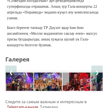
«Созвездие-Йолдызлык» арт-резиденциясендә
суперфиналда очрашачак. Аның зур Гала-концерты 22
апрельдә «Пирамида» мәдәни-күңел ачу комплексында
узачак.
Быел беренче тапкыр ТР Дәүләт җыр һәм бию
ансамбленең «Милли мәдәниятне саклау өчен» махсус
призы булдырылды, аның хуҗасы шулай ук Гала-
концертта билгеле булачак.
Галерея
❮
❯
Следите за самым важным и интересным в
Telegram-канале
Татмедиа