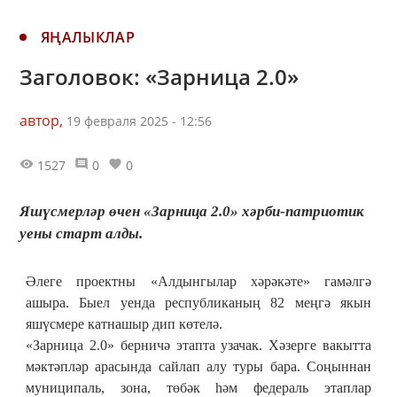
ЯҢАЛЫКЛАР
Заголовок: «Зарница 2.0»
автор,
19 февраля 2025 - 12:56
1527
0
0
Яшүсмерләр өчен «Зарница 2.0» хәрби-патриотик
уены старт алды.
Әлеге проектны «Алдынгылар хәрәкәте» гамәлгә
ашыра. Быел уенда республиканың 82 меңгә якын
яшүсмере катнашыр дип көтелә.
«Зарница 2.0» берничә этапта узачак. Хәзерге вакытта
мәктәпләр арасында сайлап алу туры бара. Соңыннан
муниципаль, зона, төбәк һәм федераль этаплар