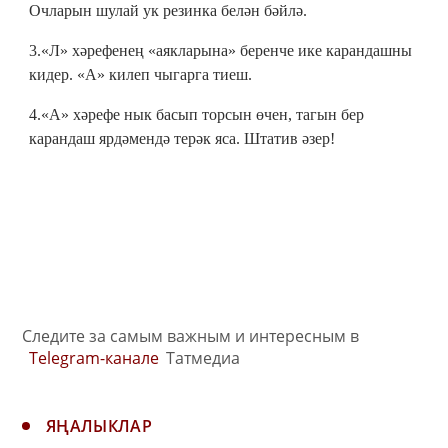
Очларын шулай ук резинка белән бәйлә.
3.«Л» хәрефенең «аякларына» беренче ике карандашны
кидер. «А» килеп чыгарга тиеш.
4.«А» хәрефе нык басып торсын өчен, тагын бер
карандаш ярдәмендә терәк яса. Штатив әзер!
Следите за самым важным и интересным в
Telegram-канале
Татмедиа
ЯҢАЛЫКЛАР