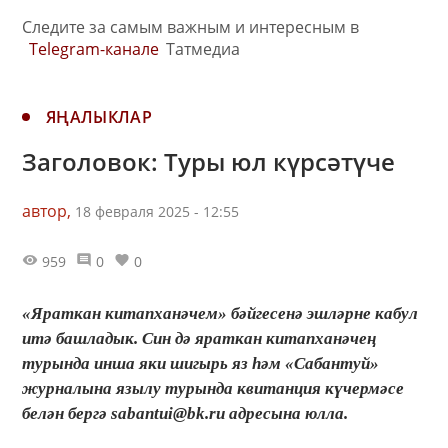
Следите за самым важным и интересным в
Telegram-канале
Татмедиа
ЯҢАЛЫКЛАР
Заголовок: Туры юл күрсәтүче
автор,
18 февраля 2025 - 12:55
959
0
0
«Яраткан китапханәчем» бәйгесенә эшләрне кабул
итә башладык. Син дә яраткан китапханәчең
турында инша яки шигырь яз һәм «Сабантуй»
журналына язылу турында квитанция күчермәсе
белән бергә sabantui@bk.ru адресына юлла.