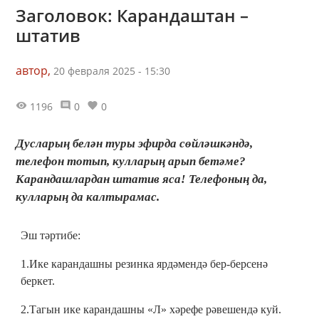
Заголовок: Карандаштан –
штатив
автор,
20 февраля 2025 - 15:30
1196
0
0
Дусларың белән туры эфирда сөйләшкәндә,
телефон тотып, кулларың арып бетәме?
Карандашлардан штатив яса! Телефоның да,
кулларың да калтырамас.
Эш тәртибе:
1.Ике карандашны резинка ярдәмендә бер-берсенә
беркет.
2.Тагын ике карандашны «Л» хәрефе рәвешендә куй.