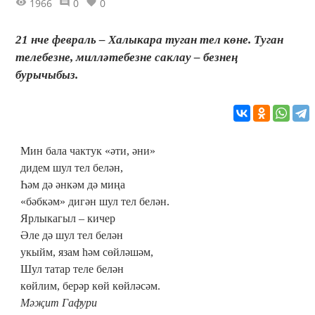
1966
0
0
21 нче февраль – Халыкара туган тел көне. Туган
телебезне, милләтебезне саклау – безнең
бурычыбыз.
Мин бала чактук «әти, әни»
дидем шул тел белән,
Һәм дә әнкәм дә миңа
«бәбкәм» дигән шул тел белән.
Ярлыкагыл – кичер
Әле дә шул тел белән
укыйм, язам һәм сөйләшәм,
Шул татар теле белән
көйлим, берәр көй көйләсәм.
Мәҗит Гафури