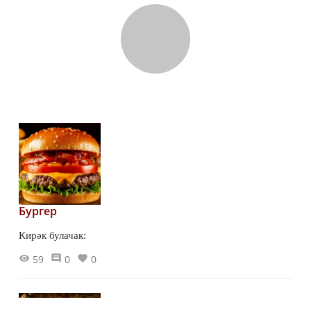
Бургер
Кирәк булачак:
59
0
0