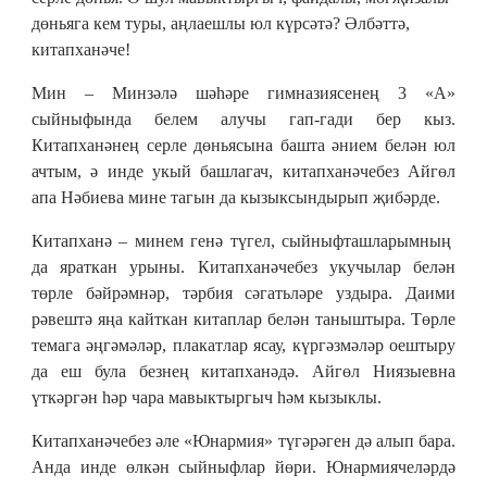
дөньяга кем туры, аңлаешлы юл күрсәтә? Әлбәттә,
китапханәче!
Мин – Минзәлә шәһәре гимназиясенең 3 «А»
сыйныфында белем алучы гап-гади бер кыз.
Китапханәнең серле дөньясына башта әнием белән юл
ачтым, ә инде укый башлагач, китапханәчебез Айгөл
апа Нәбиева мине тагын да кызыксындырып җибәрде.
Китапханә – минем генә түгел, сыйныфташларымның
да яраткан урыны. Китапханәчебез укучылар белән
төрле бәйрәмнәр, тәрбия сәгатьләре уздыра. Даими
рәвештә яңа кайткан китаплар белән таныштыра. Төрле
темага әңгәмәләр, плакатлар ясау, күргәзмәләр оештыру
да еш була безнең китапханәдә. Айгөл Ниязыевна
үткәргән һәр чара мавыктыргыч һәм кызыклы.
Китапханәчебез әле «Юнармия» түгәрәген дә алып бара.
Анда инде өлкән сыйныфлар йөри. Юнармиячеләрдә