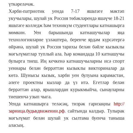
үткәреләчәк.
Хәрби-патриотик уенда 7-17 яшьтәге мәктәп
укучылары, шулай ук Россия төбәкләрендә яшәүче 18-21
яшьтәге колледж һәм техникум студентлары катнашырга
мөмкин. Уен барышында катнашучылар яңа
технологияләрне үзләштерә, беренче ярдәм күрсәтергә
өйрәнә, шулай ук Россия тарихы белән бәйле кызыклы
мәгълүматлар туплый ала. Һәр командада 10 катнашучы
булырга тиеш. Иң кечкенә катнашучыларны исә спорт
уеннары белән беррәттән кызыклы викториналар да
көтә. Шунысы кызык, хәрби уен булуына карамастан,
әлеге проектны кызлар да үз итә. Егетләр белән
беррәттән алар, ярышлардан курыкмыйча, сынауларны
тиешенчә узып чыга.
Уенда катнашырга теләсәң, тизрәк гаризаңны
http://
зарница.будьвдвижении.рф.
сайтында калдыр. Тулырак
мәгълүмат белән шулай ук сылтама буенча таныша
аласың.