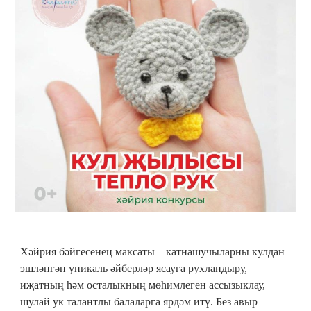
Хәйрия бәйгесенең максаты – катнашучыларны кулдан
эшләнгән уникаль әйберләр ясауга рухландыру,
иҗатның һәм осталыкның мөһимлеген ассызыклау,
шулай ук талантлы балаларга ярдәм итү. Без авыр