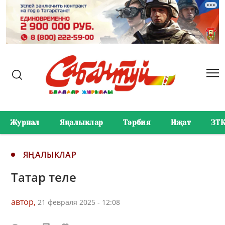
Журнал
Яңалыклар
Тәрбия
Иҗат
ЗТ
ЯҢАЛЫКЛАР
Татар теле
автор,
21 февраля 2025 - 12:08