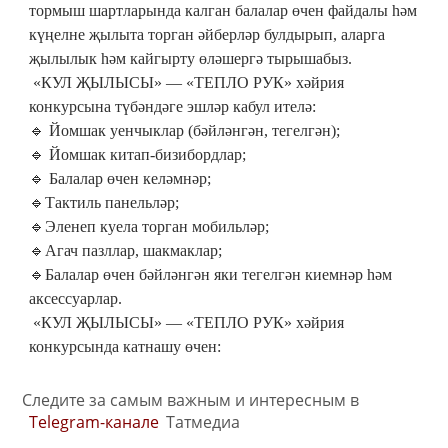
тормыш шартларында калган балалар өчен файдалы һәм
күңелне җылыта торган әйберләр булдырып, аларга
җылылык һәм кайгырту өләшергә тырышабыз.
«КУЛ ҖЫЛЫСЫ» — «ТЕПЛО РУК» хәйрия
конкурсына түбәндәге эшләр кабул ителә:
🔹 Йомшак уенчыклар (бәйләнгән, тегелгән);
🔹 Йомшак китап-бизибордлар;
🔹 Балалар өчен келәмнәр;
🔹Тактиль панельләр;
🔹Эленеп куела торган мобильләр;
🔹Агач пазллар, шакмаклар;
🔹Балалар өчен бәйләнгән яки тегелгән киемнәр һәм
аксессуарлар.
«КУЛ ҖЫЛЫСЫ» — «ТЕПЛО РУК» хәйрия
конкурсында катнашу өчен:
Следите за самым важным и интересным в
Telegram-канале
Татмедиа