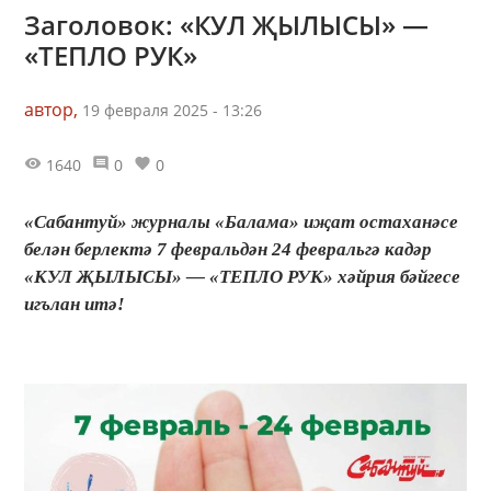
Заголовок: «КУЛ ҖЫЛЫСЫ» —
«ТЕПЛО РУК»
автор,
19 февраля 2025 - 13:26
1640
0
0
«Сабантуй» журналы «Балама» иҗат остаханәсе
белән берлектә 7 февральдән 24 февральгә кадәр
«КУЛ ҖЫЛЫСЫ» — «ТЕПЛО РУК» хәйрия бәйгесе
игълан итә!