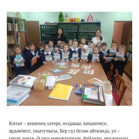
Китап – кешенең хәтере, юлдашы, киңәшчесе,
ярдәмчесе, укытучысы. Бер сүз белән әйткәндә, ул –
серле дөнья. Ә шул мавыктыргыч, файдалы, могҗизалы