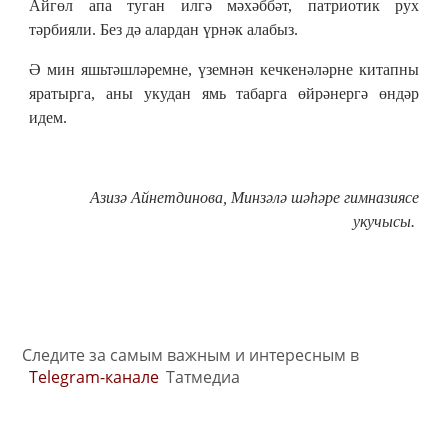
Айгөл апа туган илгә мәхәббәт, патриотик рух
тәрбияли. Без дә алардан үрнәк алабыз.
Ә мин яшьтәшләремне, үземнән кечкенәләрне китапны
яратырга, аны укудан ямь табарга өйрәнергә өндәр
идем.
Азизә Айнетдинова, Минзәлә шәһәре гимназиясе
укучысы.
Следите за самым важным и интересным в
Telegram-канале
Татмедиа