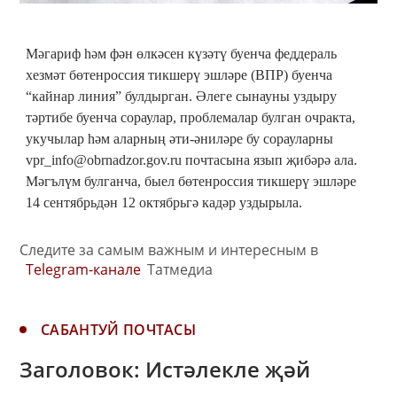
Мәгариф һәм фән өлкәсен күзәтү буенча феддераль
хезмәт бөтенроссия тикшерү эшләре (ВПР) буенча
“кайнар линия” булдырган. Әлеге сынауны уздыру
тәртибе буенча сораулар, проблемалар булган очракта,
укучылар һәм аларның әти-әниләре бу сорауларны
vpr_info@obrnadzor.gov.ru почтасына язып җибәрә ала.
Мәгълүм булганча, быел бөтенроссия тикшерү эшләре
14 сентябрьдән 12 октябрьгә кадәр уздырыла.
Следите за самым важным и интересным в
Telegram-канале
Татмедиа
САБАНТУЙ ПОЧТАСЫ
Заголовок: Истәлекле җәй