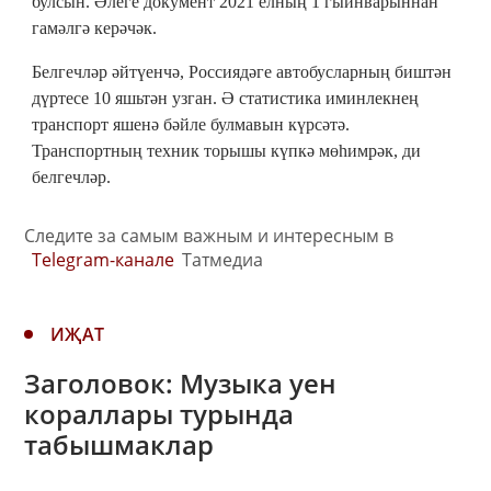
булсын. Әлеге документ 2021 елның 1 гыйнварыннан
гамәлгә керәчәк.
Белгечләр әйтүенчә, Россиядәге автобусларның биштән
дүртесе 10 яшьтән узган. Ә статистика иминлекнең
транспорт яшенә бәйле булмавын күрсәтә.
Транспортның техник торышы күпкә мөһимрәк, ди
белгечләр.
Следите за самым важным и интересным в
Telegram-канале
Татмедиа
ИҖАТ
Заголовок: Музыка уен
кораллары турында
табышмаклар