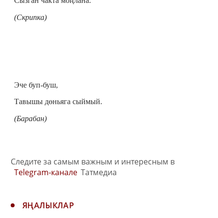
Сызган чакта моңлана.
(Скрипка)
Эче буп-буш,
Тавышы дөньяга сыймый.
(Барабан)
Следите за самым важным и интересным в
Telegram-канале
Татмедиа
ЯҢАЛЫКЛАР