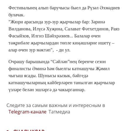
Фестивальнең алып баручысы быел да Рүзәл Әхмәдиев
булачак.
"Жюри арасында зур-зур җырчылар бар: Зәринә
Вилданова, Илүсә Хуҗина, Салават Фәтхетдинов, Раяз
Фасыйхов, Илгиз Шәйхрәзиев... Балалар өчен
тәҗрибәле җырчылардан төпле киңәшләрне ишетү –
алар өчен зур мәктәп", - ди ул.
Очрашу барышында “Сәйлән”нең беренче сезон
финалисты Әминә һәм быелгы катнашучы Җәмил
чыгыш ясады. Шунысы кызык, бәйгедә
катнашучыларның кайберләрен танылган җырчылар
үзләре белән эшләргә дә чакырганнар.
Следите за самым важным и интересным в
Telegram-канале
Татмедиа