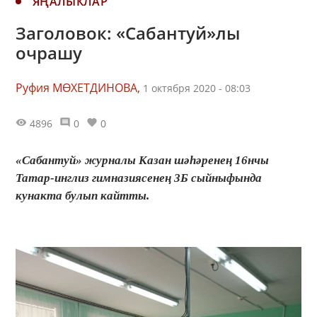
ЯҢАЛЫКЛАР
Заголовок: «Сабантуй»лы
очрашу
Руфия МӨХЕТДИНОВА,
1 октября 2020 - 08:03
4896
0
0
«Сабантуй» журналы Казан шәһәренең 16нчы
Татар-инглиз гимназиясенең 3Б сыйныфында
кунакта булып кайтты.