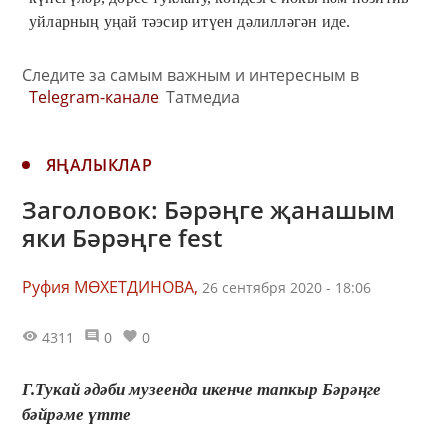
уйларның уңай тәэсир итүен дәлилләгән иде.
Следите за самым важным и интересным в
Telegram-канале
Татмедиа
ЯҢАЛЫКЛАР
Заголовок: Бәрәңге җанашым
яки Бәрәңге fest
Руфия МӨХЕТДИНОВА,
26 сентября 2020 - 18:06
4311
0
0
Г.Тукай әдәби музеенда икенче тапкыр Бәрәңге
бәйрәме үтте