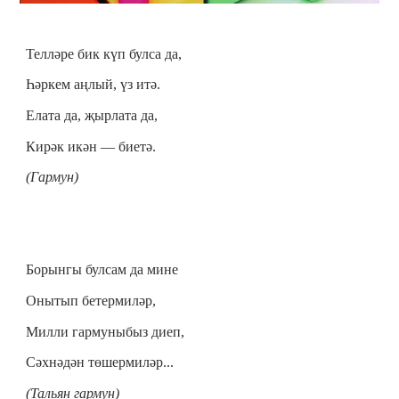
Телләре бик күп булса да,
Һәркем аңлый, үз итә.
Елата да, җырлата да,
Кирәк икән — биетә.
(Гармун)
Борынгы булсам да мине
Онытып бетермиләр,
Милли гармуныбыз диеп,
Сәхнәдән төшермиләр...
(Тальян гармун)