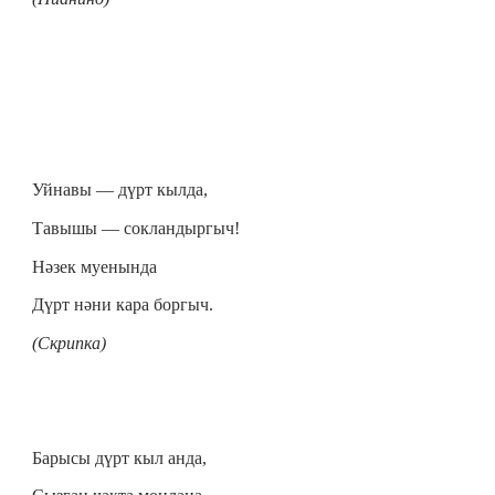
Уйнавы — дүрт кылда,
Тавышы — сокландыргыч!
Нәзек муенында
Дүрт нәни кара боргыч.
(Скрипка)
Барысы дүрт кыл анда,