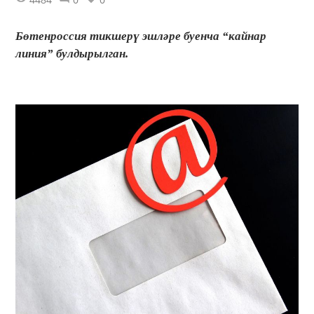
Бөтенроссия тикшерү эшләре буенча “кайнар
линия” булдырылган.