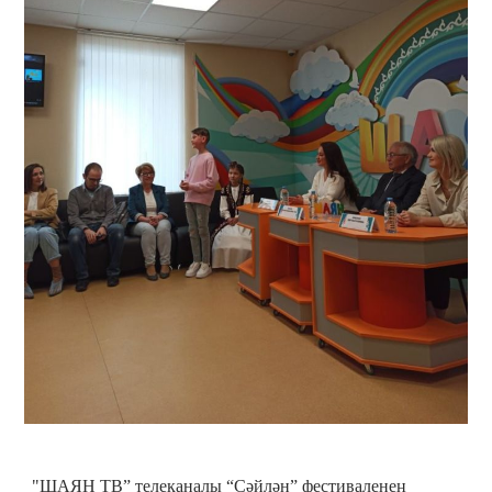
"ШАЯН ТВ” телеканалы “Сәйлән” фестиваленең