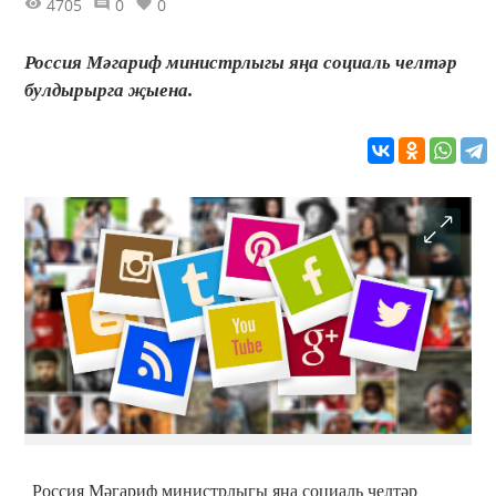
4705
0
0
Россия Мәгариф министрлыгы яңа социаль челтәр
булдырырга җыена.
Россия Мәгариф министрлыгы яңа социаль челтәр