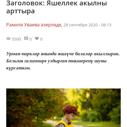
Заголовок: Яшеллек акылны
арттыра
Рамилә Уваева әзерләде,
28 сентября 2020 - 08:13
5500
0
0
Урман-парклар янында яшәүче балалар акыллырак.
Бельгия галимнәре уздырган тикшеренү шуны
күрсәткән.