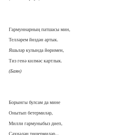
Гармуннарның патшасы мин,
Телләрем йөздән артык.
Яшьләр кулында йөримен,
Тиз генә килмәс картлык.
(Баян)
Борынгы булсам да мине
Онытып бетермиләр,
Милли гармуныбыз диеп,
Сәхнәдән төшермиләр...