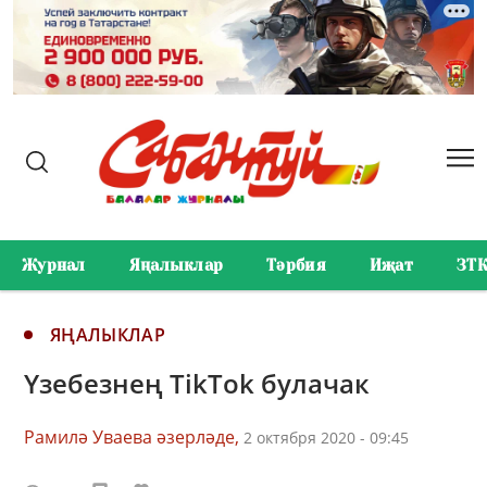
Журнал
Яңалыклар
Тәрбия
Иҗат
ЗТ
ЯҢАЛЫКЛАР
Үзебезнең TikTok булачак
Рамилә Уваева әзерләде,
2 октября 2020 - 09:45