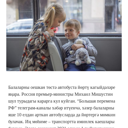
Балаларны оешкан төстә автобуста йөртү кагыйдәләре
яңара. Россия премьер-министры Михаил Мишустин
шул турыдагы карарга кул куйган. “Большая перемена
РФ” телеграм-каналы хәбәр итүенчә, хәзер балаларны
яше 10 елдан арткан автобусларда да йөртергә мөмкин
булачак. Иң мөһиме – транспортта иминлек каешлары