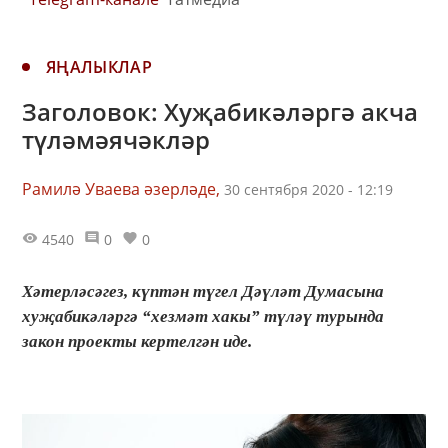
ЯҢАЛЫКЛАР
Заголовок: Хуҗабикәләргә акча
түләмәячәкләр
Рамилә Уваева әзерләде,
30 сентября 2020 - 12:19
4540
0
0
Хәтерләсәгез, күптән түгел Дәүләт Думасына
хуҗабикәләргә “хезмәт хакы” түләү турында
закон проекты кертелгән иде.