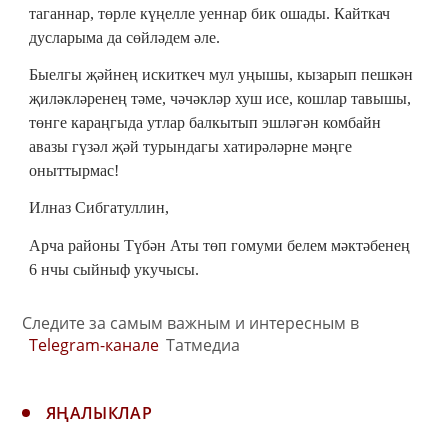
таганнар, төрле күңелле уеннар бик ошады. Кайткач
дусларыма да сөйләдем әле.
Быелгы җәйнең искиткеч мул уңышы, кызарып пешкән
җиләкләренең тәме, чәчәкләр хуш исе, кошлар тавышы,
төнге караңгыда утлар балкытып эшләгән комбайн
авазы гүзәл җәй турындагы хатирәләрне мәңге
оныттырмас!
Илназ Сибгатуллин,
Арча районы Түбән Аты төп гомуми белем мәктәбенең
6 нчы сыйныф укучысы.
Следите за самым важным и интересным в
Telegram-канале
Татмедиа
ЯҢАЛЫКЛАР