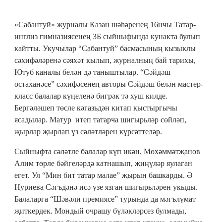
«Сабантуй» журналы Казан шәһәренең 16нчы Татар-
инглиз гимназиясенең 3Б сыйныфында кунакта булып
кайтты. Укучылар “Сабантуй” басмасының кызыклы
сәхифәләренә сәяхәт кылып, журналның бай тарихы,
Ютуб каналы белән дә таныштылар. “Сәйдәш
остаханәсе” сәхифәсенең авторы Сәйдәш белән мастер-
класс балалар күңеленә бигрәк тә хуш килде.
Бергәләшеп төсле кәгазьдән китап кыстыргычы
ясадылар. Матур итеп татарча шигырьләр сөйләп,
җырлар җырлап үз сәләтләрен күрсәттеләр.
Сыйныфта сәләтле балалар күп икән. Мөхәммәтҗанов
Алим төрле бәйгеләрдә катнашып, җиңүләр яулаган
егет. Ул “Мин бит татар малае” җырын башкарды. Ә
Нуриева Сәгъдәнә исә үзе язган шигырьләрен укыды.
Балаларга “Шәвәли премиясе” турында да мәгълүмат
җиткердек. Мондый очрашу бүләкләрсез булмады,