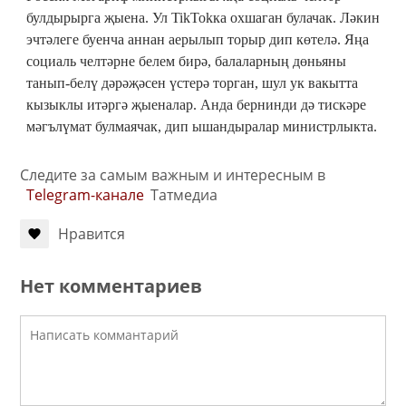
булдырырга җыена. Ул TikTokка охшаган булачак. Ләкин
эчтәлеге буенча аннан аерылып торыр дип көтелә. Яңа
социаль челтәрне белем бирә, балаларның дөньяны
танып-белү дәрәҗәсен үстерә торган, шул ук вакытта
кызыклы итәргә җыеналар. Анда бернинди дә тискәре
мәгълүмат булмаячак, дип ышандыралар министрлыкта.
Следите за самым важным и интересным в
Telegram-канале
Татмедиа
Нравится
Нет комментариев