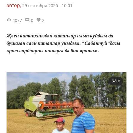
автор,
29 сентября 2020 - 10:01
4077
0
2
Җәен китапханәдән китаплар алып куйдым да
бушаган саен китаплар укыдым. “Сабантуй”дагы
кроссвордларны чишәргә дә бик яратам.