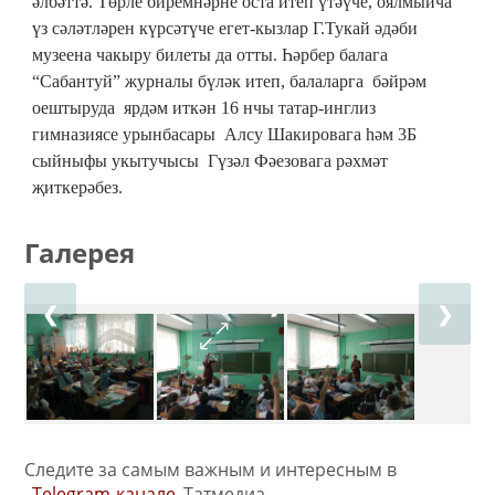
әлбәттә. Төрле биремнәрне оста итеп үтәүче, оялмыйча
үз сәләтләрен күрсәтүче егет-кызлар Г.Тукай әдәби
музеена чакыру билеты да отты. Һәрбер балага
“Сабантуй” журналы бүләк итеп, балаларга бәйрәм
оештыруда ярдәм иткән 16 нчы татар-инглиз
гимназиясе урынбасары Алсу Шакировага һәм 3Б
сыйныфы укытучысы Гүзәл Фәезовага рәхмәт
җиткерәбез.
Галерея
❮
❯
Следите за самым важным и интересным в
Telegram-канале
Татмедиа