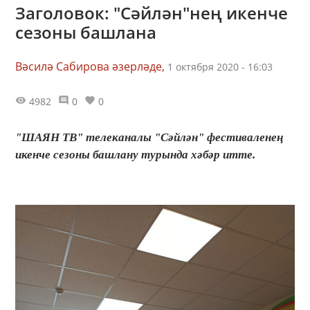
Заголовок: "Сәйлән"нең икенче
сезоны башлана
Вәсилә Сабирова әзерләде,
1 октября 2020 - 16:03
4982
0
0
"ШАЯН ТВ" телеканалы "Сәйлән" фестиваленең
икенче сезоны башлану турында хәбәр итте.