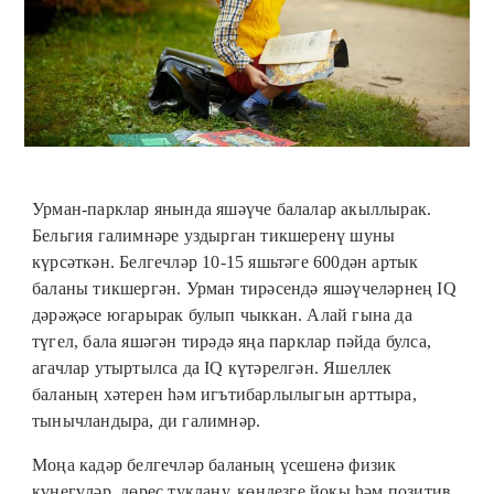
Урман-парклар янында яшәүче балалар акыллырак.
Бельгия галимнәре уздырган тикшеренү шуны
күрсәткән. Белгечләр 10-15 яшьтәге 600дән артык
баланы тикшергән. Урман тирәсендә яшәүчеләрнең IQ
дәрәҗәсе югарырак булып чыккан. Алай гына да
түгел, бала яшәгән тирәдә яңа парклар пәйда булса,
агачлар утыртылса да IQ күтәрелгән. Яшеллек
баланың хәтерен һәм игътибарлылыгын арттыра,
тынычландыра, ди галимнәр.
Моңа кадәр белгечләр баланың үсешенә физик
күнегүләр, дөрес туклану, көндезге йокы һәм позитив