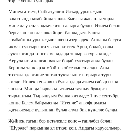
төрле уеннар уйнадык.
Минем әтием, Сибгатуллин Илъяр, урып-җыю
вакытында комбайнда эшли. Быелгы җаваплы чорда
мине дә үзенә ярдәмче итеп алырга булды. Әтием белән
бергәләп көн дә эшкә йөри башладым. Башта
комбайнны урып-җыю эшенә әзерләдек. Аннары басуга
икмәк суктырырга чыгып киттек.Арпа, бодай, солы
суктырганда төнге сменада да эшләргә туры килде.
Аеруча истә калган вакыт бодай суктырганда булды.
Берничә тапкыр комбайн көйсезләнеп алды. Аны
төзекләндергәнче эштән тукталып та торырга туры
килде. Ничек кенә авыр булганда да әтием сабыр гына
эш итә. Мин дә һәрвакыт әтиемә таяныч булырга
тырыштым. Тырышуым бушка китмәде: 1 нче сентябрь
көнне Белем бәйрәмендә “Игенче” агрофирмасы
җитәкчеләре кулыннан бүләк алуы бик күңелле булды.
Җәйнең тагын бер истәлекле көне – гаиләбез белән
“Шүрәле” паркында ял иткән көн. Андагы карусельләр,