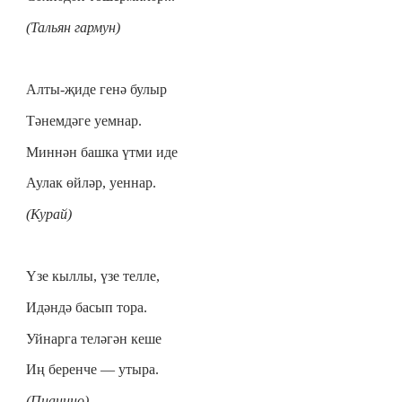
(Тальян гармун)
Алты-җиде генә булыр
Тәнемдәге уемнар.
Миннән башка үтми иде
Аулак өйләр, уеннар.
(Курай)
Үзе кыллы, үзе телле,
Идәндә басып тора.
Уйнарга теләгән кеше
Иң беренче — утыра.
(Пианино)