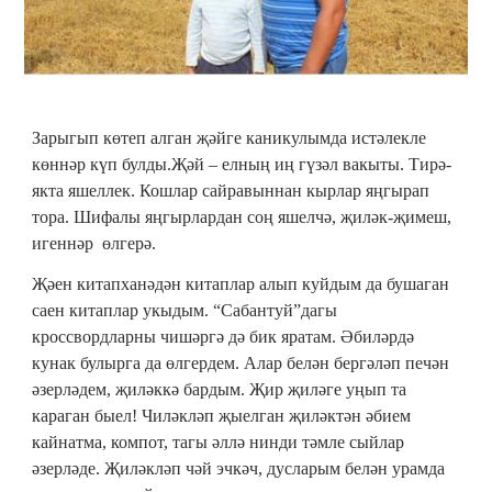
Зарыгып көтеп алган җәйге каникулымда истәлекле
көннәр күп булды.Җәй – елның иң гүзәл вакыты. Тирә-
якта яшеллек. Кошлар сайравыннан кырлар яңгырап
тора. Шифалы яңгырлардан соң яшелчә, җиләк-җимеш,
игеннәр өлгерә.
Җәен китапханәдән китаплар алып куйдым да бушаган
саен китаплар укыдым. “Сабантуй”дагы
кроссвордларны чишәргә дә бик яратам. Әбиләрдә
кунак булырга да өлгердем. Алар белән бергәләп печән
әзерләдем, җиләккә бардым. Җир җиләге уңып та
караган быел! Чиләкләп җыелган җиләктән әбием
кайнатма, компот, тагы әллә нинди тәмле сыйлар
әзерләде. Җиләкләп чәй эчкәч, дусларым белән урамда