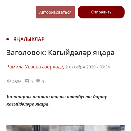
Авторизоваться
Отправить
ЯҢАЛЫКЛАР
Заголовок: Кагыйдәләр яңара
Рамилә Уваева әзерләде,
2 октября 2020 - 09:34
4536
0
0
Балаларны оешкан төстә автобуста йөртү
кагыйдәләре яңара.