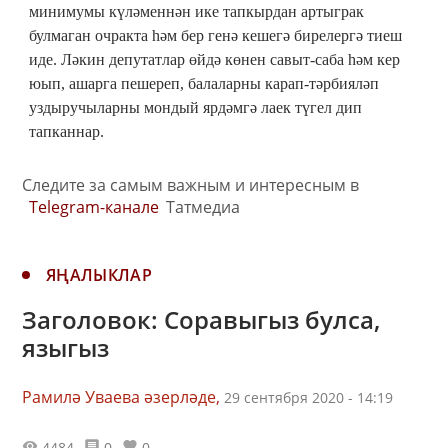
минимумы күләменнән ике тапкырдан артыграк
булмаган очракта һәм бер генә кешегә бирелергә тиеш
иде. Ләкин депутатлар өйдә көнен савыт-саба һәм кер
юып, ашарга пешереп, балаларны карап-тәрбияләп
уздыручыларны мондый ярдәмгә лаек түгел дип
тапканнар.
Следите за самым важным и интересным в
Telegram-канале
Татмедиа
ЯҢАЛЫКЛАР
Заголовок: Соравыгыз булса,
языгыз
Рамилә Уваева әзерләде,
29 сентября 2020 - 14:19
4484
0
0