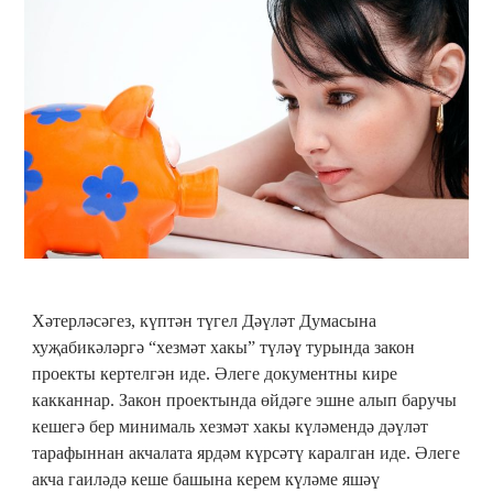
Хәтерләсәгез, күптән түгел Дәүләт Думасына
хуҗабикәләргә “хезмәт хакы” түләү турында закон
проекты кертелгән иде. Әлеге документны кире
какканнар. Закон проектында өйдәге эшне алып баручы
кешегә бер минималь хезмәт хакы күләмендә дәүләт
тарафыннан акчалата ярдәм күрсәтү каралган иде. Әлеге
акча гаиләдә кеше башына керем күләме яшәү