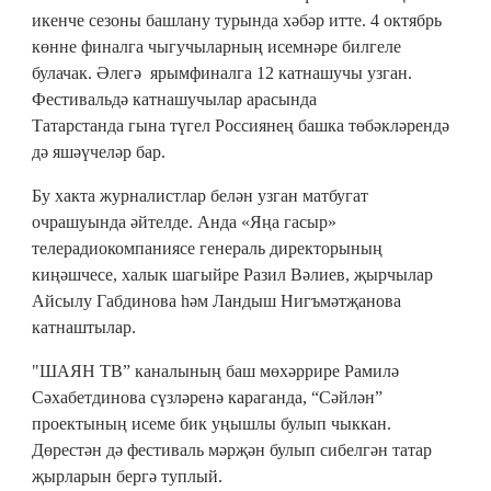
икенче сезоны башлану турында хәбәр итте. 4 октябрь
көнне финалга чыгучыларның исемнәре билгеле
булачак. Әлегә ярымфиналга 12 катнашучы узган.
Фестивальдә катнашучылар арасында
Татарстанда гына түгел Россиянең башка төбәкләрендә
дә яшәүчеләр бар.
Бу хакта журналистлар белән узган матбугат
очрашуында әйтелде. Анда «Яңа гасыр»
телерадиокомпаниясе генераль директорының
киңәшчесе, халык шагыйре Разил Вәлиев, җырчылар
Айсылу Габдинова һәм Ландыш Нигъмәтҗанова
катнаштылар.
"ШАЯН ТВ” каналының баш мөхәррире Рамилә
Сәхабетдинова сүзләренә караганда, “Сәйлән”
проектының исеме бик уңышлы булып чыккан.
Дөрестән дә фестиваль мәрҗән булып сибелгән татар
җырларын бергә туплый.