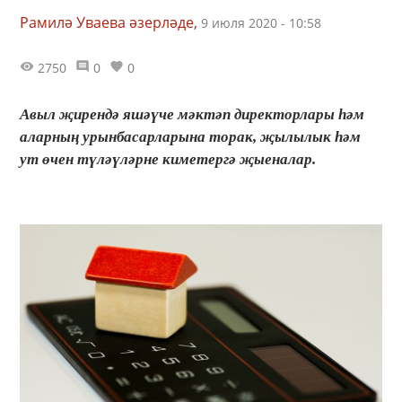
Рамилә Уваева әзерләде,
9 июля 2020 - 10:58
2750
0
0
Авыл җирендә яшәүче мәктәп директорлары һәм
аларның урынбасарларына торак, җылылык һәм
ут өчен түләүләрне киметергә җыеналар.