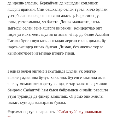
да ирешә аласың. Беркайчан да кешедән көнләшеп
яшәргә ярамый. Син башкалар белән түгел, кичә булган
үзең белән генә ярышып яши аласың. Һәркемнең үз
юлы, үз тормышы, үз бәхете. Дөнья мәшәкате, ыгы-
зыгысы белән генә яшәргә кирәкми. Концертлар бит
инде ул нәкъ менә шул ыгы-зыгы. Әгәр дә безне Аллаһы
Тәгалә бүген шул ыгы-зыгыдан аерган икән, димәк, бу
нәрсә өчендер кирәк булган. Димәк, без икенче төрле
кыйммәтләргә игътибар итәргә тиеш.
Гөлназ белән әңгәмә вакытында шулай ук блогер
эшенең җаваплы булуы хакында, бүгенге заманда акча
эшләү мөмкинлекләре турында, татар халкының милли
бәйрәме Сабантуй һәм быел бәйрәмнең онлайн рәвештә
узуы турында да фикер алыштык. Әңгәмә бик җанлы,
ихлас, күңелдә калырлык булды.
Әңгәмәнең тулы варианты
"Сабантуй" журналының