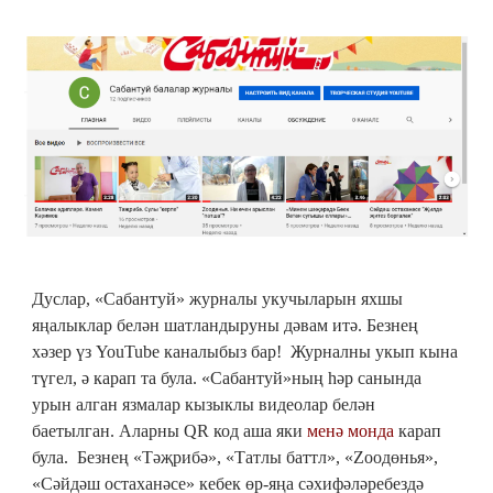
Дуслар, «Сабантуй» журналы укучыларын яхшы
яңалыклар белән шатландыруны дәвам итә. Безнең
хәзер үз YouTube каналыбыз бар! Журналны укып кына
түгел, ә карап та була. «Сабантуй»ның һәр санында
урын алган язмалар кызыклы видеолар белән
баетылган. Аларны QR код аша яки
менә монда
карап
була. Безнең «Тәҗрибә», «Татлы баттл», «Zooдөнья»,
«Сәйдәш остаханәсе» кебек өр-яңа сәхифәләребездә