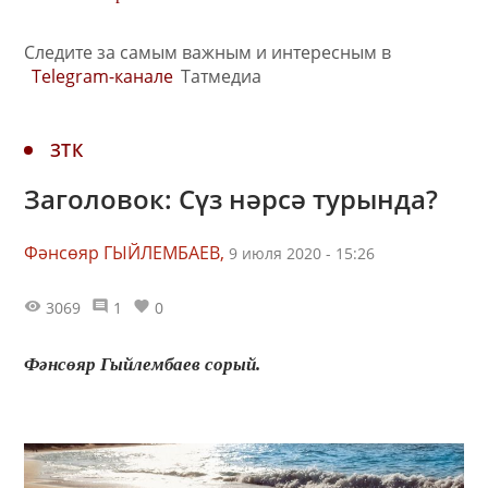
Следите за самым важным и интересным в
Telegram-канале
Татмедиа
ЗТК
Заголовок: Сүз нәрсә турында?
Фәнсөяр ГЫЙЛЕМБАЕВ,
9 июля 2020 - 15:26
3069
1
0
Фәнсөяр Гыйлембаев сорый.