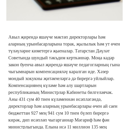
Авыл җирендә яшәүче мәктәп директорлары һәм
аларның урынбасарларына торак, җылылык һәм ут өчен
түләүләрне киметергә җыеналар. Татарстан Дәүләт
Советында шундый тәкъдим керткәннәр. Моңа кадәр
закон буенча авыл җирендә яшәүче педагогларның гына
чыгымнарын компенсацияләү каралган иде. Хәзер
мондый хокукны җитәкчеләргә дә бирергә уйлыйлар.
Компенсациянең күләме һәм алу шартларын
республиканың Министрлар Кабинеты билгеләячәк.
Аны 431 сум 40 тиен күләменнән исәпләгәндә,
директорлар һәм аларның урынбасарлары өчен ай саен
бюджеттан 927 мең 941 сум 10 тиен бүлеп бирергә
кирәк, дип исәпләп чыгарганнар Мәгариф һәм фән
министрлыгында. Елына исә 11 миллион 135 мең