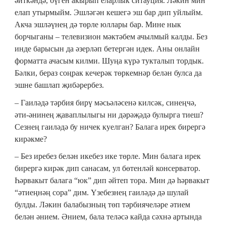
әйткәндә, бүген акырып еларлык ситауция. Ләкин мин
елап утырмыйм. Эшләгән кешегә эш бар дип уйлыйм.
Акча эшләүнең дә төрле юллары бар. Мине нык
борчыганы – телевизион мәктәбем ачылмый калды. Без
инде барысын да әзерләп бетергән идек. Аны онлайн
форматта ачасым килми. Шуңа күрә тукталып тордык.
Бәлки, бераз соңрак кечерәк төркемнәр белән булса да
эшне башлап җибәрербез.
– Гаиләдә тәрбия бирү мәсьәләсенә килсәк, синеңчә,
әти-әнинең җаваплылыгы ни дәрәҗәдә булырга тиеш?
Сезнең гаиләдә бу ничек куелган? Балага ирек бирергә
кирәкме?
– Без иребез белән икебез ике төрле. Мин балага ирек
бирергә кирәк дип санасам, ул бөтенләй консерватор.
Һәрвакыт балага “юк” дип әйтеп тора. Мин дә һәрвакыт
“әтиеңнәң сора” дим. Үзебезнең гаиләдә дә шулай
булды. Ләкин балабызның төп тәрбиячеләре әтием
белән әнием. Әнием, бала теләсә кайда сәхнә артында