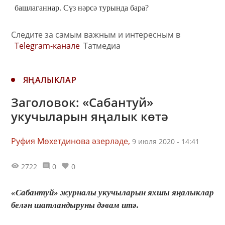
башлаганнар. Сүз нәрсә турында бара?
Следите за самым важным и интересным в
Telegram-канале
Татмедиа
ЯҢАЛЫКЛАР
Заголовок: «Сабантуй»
укучыларын яңалык көтә
Руфия Мөхетдинова әзерләде,
9 июля 2020 - 14:41
2722
0
0
«Сабантуй» журналы укучыларын яхшы яңалыклар
белән шатландыруны дәвам итә.