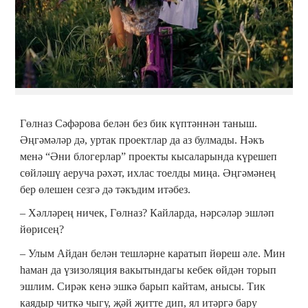
Гөлназ Сәфәрова белән без бик күптәннән таныш.
Әңгәмәләр дә, уртак проектлар да аз булмады. Нәкъ
менә “Әни блогерлар” проекты кысаларында күрешеп
сөйләшү аеруча рәхәт, ихлас тоелды миңа. Әңгәмәнең
бер өлешен сезгә дә тәкъдим итәбез.
– Хәлләрең ничек, Гөлназ? Кайларда, нәрсәләр эшләп
йөрисең?
– Улым Айдан белән тешләрне каратып йөреш әле. Мин
һаман да үзизоляция вакытындагы кебек өйдән торып
эшлим. Сирәк кенә эшкә барып кайтам, анысы. Тик
каядыр читкә чыгу, җәй җитте дип, ял итәргә бару