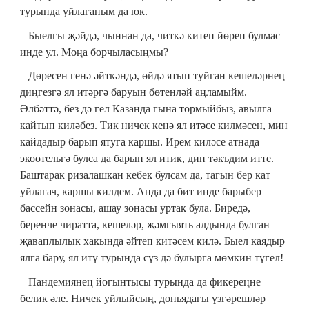
турында уйлаганым да юк.
– Быелгы җәйдә, чыннан да, читкә китеп йөреп булмас
инде ул. Моңа борчыласыңмы?
– Дөресен генә әйткәндә, өйдә ятып туйган кешеләрнең
диңгезгә ял итәргә баруын бөтенләй аңламыйм.
Әлбәттә, без дә гел Казанда гына тормыйбыз, авылга
кайтып киләбез. Тик ничек кенә ял итәсе килмәсен, мин
кайдадыр барып ятуга каршы. Ирем киләсе атнада
экоотельгә булса да барып ял итик, дип тәкъдим итте.
Баштарак ризалашкан кебек булсам да, тагын бер кат
уйлагач, каршы килдем. Анда да бит инде барыбер
бассейн зонасы, ашау зонасы уртак була. Биредә,
беренче чиратта, кешеләр, җәмгыять алдында булган
җаваплылык хакында әйтеп китәсем килә. Быел каядыр
ялга бару, ял итү турында сүз дә булырга мөмкин түгел!
– Пандемиянең йогынтысы турында да фикереңне
белик әле. Ничек уйлыйсың, дөньядагы үзгәрешләр