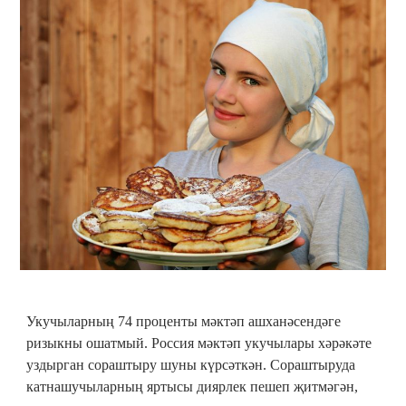
Укучыларның 74 проценты мәктәп ашханәсендәге
ризыкны ошатмый. Россия мәктәп укучылары хәрәкәте
уздырган сораштыру шуны күрсәткән. Сораштыруда
катнашучыларның яртысы диярлек пешеп җитмәгән,