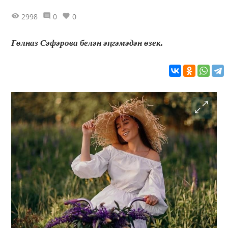
2998
0
0
Гөлназ Сәфәрова белән әңгәмәдән өзек.