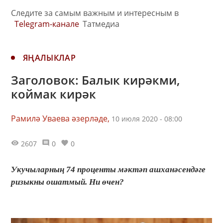
Следите за самым важным и интересным в
Telegram-канале
Татмедиа
ЯҢАЛЫКЛАР
Заголовок: Балык кирәкми,
коймак кирәк
Рамилә Уваева әзерләде,
10 июля 2020 - 08:00
2607
0
0
Укучыларның 74 проценты мәктәп ашханәсендәге
ризыкны ошатмый. Ни өчен?