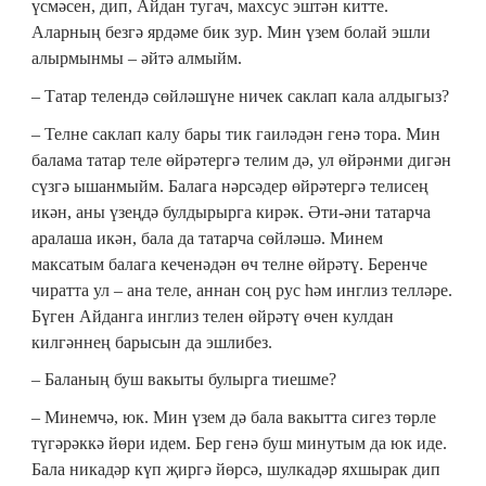
үсмәсен, дип, Айдан тугач, махсус эштән китте.
Аларның безгә ярдәме бик зур. Мин үзем болай эшли
алырмынмы – әйтә алмыйм.
– Татар телендә сөйләшүне ничек саклап кала алдыгыз?
– Телне саклап калу бары тик гаиләдән генә тора. Мин
балама татар теле өйрәтергә телим дә, ул өйрәнми дигән
сүзгә ышанмыйм. Балага нәрсәдер өйрәтергә телисең
икән, аны үзеңдә булдырырга кирәк. Әти-әни татарча
аралаша икән, бала да татарча сөйләшә. Минем
максатым балага кеченәдән өч телне өйрәтү. Беренче
чиратта ул – ана теле, аннан соң рус һәм инглиз телләре.
Бүген Айданга инглиз телен өйрәтү өчен кулдан
килгәннең барысын да эшлибез.
– Баланың буш вакыты булырга тиешме?
– Минемчә, юк. Мин үзем дә бала вакытта сигез төрле
түгәрәккә йөри идем. Бер генә буш минутым да юк иде.
Бала никадәр күп җиргә йөрсә, шулкадәр яхшырак дип