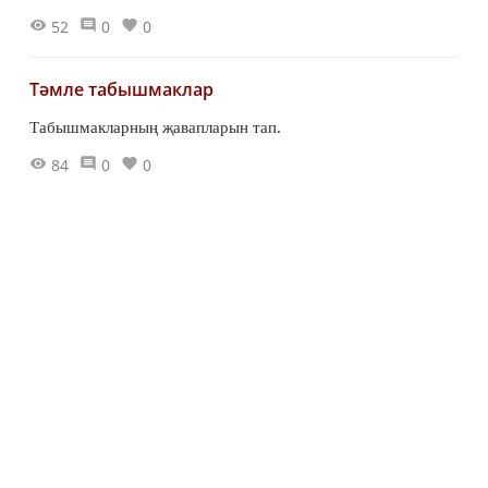
52
0
0
Тәмле табышмаклар
Табышмакларның җавапларын тап.
84
0
0
19 марта 2019 - 11:59
Комикс: «Актёрлар» /Гөлчәчәк
Зәйнуллина/
11159
0
15