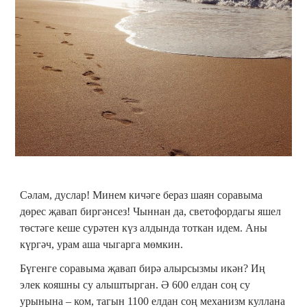
Сәлам, дуслар! Минем кичәге бераз шаян соравыма
дөрес җавап биргәнсез! Чыннан да, светофордагы яшел
төстәге кеше сурәтен күз алдында тоткан идем. Аны
күргәч, урам аша чыгарга мөмкин.
Бүгенге соравыма җавап бирә алырсызмы икән? Иң
элек кояшны су алыштырган. Ә 600 елдан соң су
урынына – ком, тагын 1100 елдан соң механизм куллана