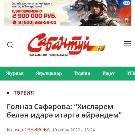
Журнал
Яңалыклар
Тәрбия
Иҗат
ЗТ
ТӘРБИЯ
Гөлназ Сәфәрова: “Хисләрем
белән идарә итәргә өйрәндем”
Вәсилә САБИРОВА,
10 июля 2020 - 13:24