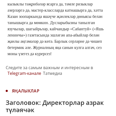
кызыклы тәҗрибәләр ясарга да, тәмле ризыклар
әзерләргә дә, мастер-классларда катнашырга да, хәтта
Казан зоопаркында яшәүче җәнлекләр дөньясы белән
танышырга да мөмкин. Дусларыбызны танылган
язучылар, шагыйрьләр, кайчандыр «Сабантуй» («Яшь
ленинчы») газетасында эшләгән апа-абыйлар белән
җанлы әңгәмәләр дә көтә. Барлык серләрне дә чишеп
бетермик әле. Журналның яңа санын кулга алгач, сез
моны үзегез дә күрерсез!
Следите за самым важным и интересным в
Telegram-канале
Татмедиа
ЯҢАЛЫКЛАР
Заголовок: Директорлар азрак
түләячәк