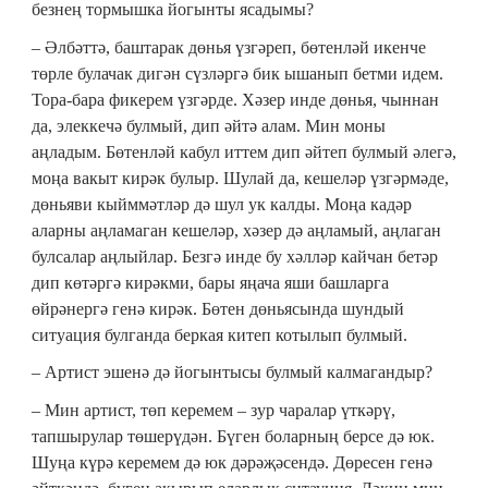
безнең тормышка йогынты ясадымы?
– Әлбәттә, баштарак дөнья үзгәреп, бөтенләй икенче
төрле булачак дигән сүзләргә бик ышанып бетми идем.
Тора-бара фикерем үзгәрде. Хәзер инде дөнья, чыннан
да, элеккечә булмый, дип әйтә алам. Мин моны
аңладым. Бөтенләй кабул иттем дип әйтеп булмый әлегә,
моңа вакыт кирәк булыр. Шулай да, кешеләр үзгәрмәде,
дөньяви кыйммәтләр дә шул ук калды. Моңа кадәр
аларны аңламаган кешеләр, хәзер дә аңламый, аңлаган
булсалар аңлыйлар. Безгә инде бу хәлләр кайчан бетәр
дип көтәргә кирәкми, бары яңача яши башларга
өйрәнергә генә кирәк. Бөтен дөньясында шундый
ситуация булганда беркая китеп котылып булмый.
– Артист эшенә дә йогынтысы булмый калмагандыр?
– Мин артист, төп керемем – зур чаралар үткәрү,
тапшырулар төшерүдән. Бүген боларның берсе дә юк.
Шуңа күрә керемем дә юк дәрәҗәсендә. Дөресен генә