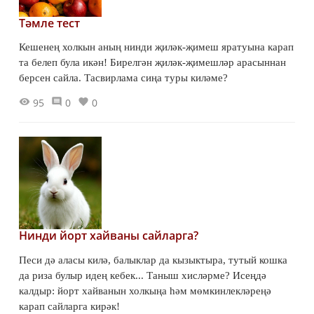
Тәмле тест
Кешенең холкын аның нинди җиләк-җимеш яратуына карап
та белеп була икән! Бирелгән җиләк-җимешләр арасыннан
берсен сайла. Тасвирлама сиңа туры киләме?
95
0
0
Нинди йорт хайваны сайларга?
Песи дә аласы килә, балыклар да кызыктыра, тутый кошка
да риза булыр идең кебек... Таныш хисләрме? Исеңдә
калдыр: йорт хайванын холкыңа һәм мөмкинлекләреңә
карап сайларга кирәк!