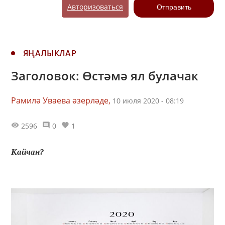
Авторизоваться
Отправить
ЯҢАЛЫКЛАР
Заголовок: Өстәмә ял булачак
Рамилә Уваева әзерләде,
10 июля 2020 - 08:19
2596
0
1
Кайчан?