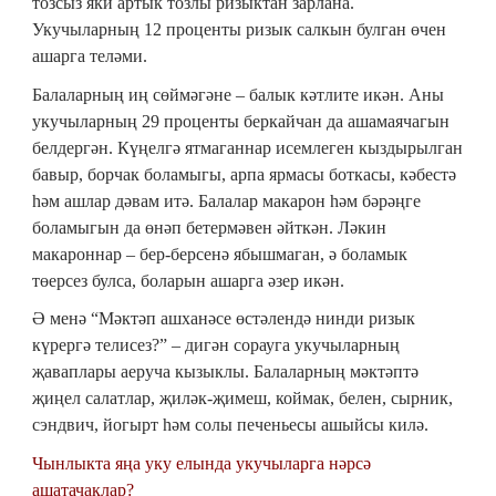
тозсыз яки артык тозлы ризыктан зарлана.
Укучыларның 12 проценты ризык салкын булган өчен
ашарга теләми.
Балаларның иң сөймәгәне – балык кәтлите икән. Аны
укучыларның 29 проценты беркайчан да ашамаячагын
белдергән. Күңелгә ятмаганнар исемлеген кыздырылган
бавыр, борчак боламыгы, арпа ярмасы боткасы, кәбестә
һәм ашлар дәвам итә. Балалар макарон һәм бәрәңге
боламыгын да өнәп бетермәвен әйткән. Ләкин
макароннар – бер-берсенә ябышмаган, ә боламык
төерсез булса, боларын ашарга әзер икән.
Ә менә “Мәктәп ашханәсе өстәлендә нинди ризык
күрергә телисез?” – дигән сорауга укучыларның
җаваплары аеруча кызыклы. Балаларның мәктәптә
җиңел салатлар, җиләк-җимеш, коймак, белен, сырник,
сэндвич, йогырт һәм солы печеньесы ашыйсы килә.
Чынлыкта яңа уку елында укучыларга нәрсә
ашатачаклар?