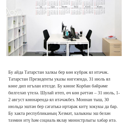
Бу айда Татарстан халкы бер көн күбрәк ял итәчәк.
Татарстан Президенты указы нигезендә, 31 июль ял
көне дип игълан ителде. Бу көнне Корбан бәйрәме
билгеләп үтелә. Шулай итеп, өч көн рәттән – 31 июль, 1-
2 август көннәрендә ял итәчәкбез. Моннан тыш, 30
июльдә эштән бер сәгатькә иртәрәк китү хокукы да бар.
Бу хакта республиканың Хезмәт, халыкны эш белән
тәэмин итү һәм социаль яклау министрлыгы хәбәр итә.