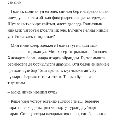
саныйм.
– Гөлназ, моннан ун ел элек синнән бер интервью алган
идем, ул вакытта әйткән фикерләрең әле дә хәтеремдә.
Шул вакытка кире кайтып, әлеге дәвердә Гөлназның
никадәр үзгәрүен күзаллыйк әле. Бүгенге Гөлназ нинди
ул? Ун ел элек нинди иде?
– Мин инде хәзер элеккеге Гөлназ түгел, яши-яши
каешланасың икән ул. Мин хәзер тотрыклыга әйләндем.
Хисләрем белән идарә итәргә өйрәндем. Бу тормышта
бернәрсәгә дә борчылырга ярамый. Әти белән әниемнең
яраткан сүзе бар “баш ярылып, күз чыкмаган”. Бу
сүзләрне һәрвакыт истә тотам. Тыныч булырга
тырышам.
– Моңа ничек ирешеп була?
– Кеше үзен үстерү өстендә эшләргә тиеш. Беренче
чиратта, эчке дөньяңны чистарту турында уйларга
кирәк. Синең эчеңдә начарлык юк икән, син барысына