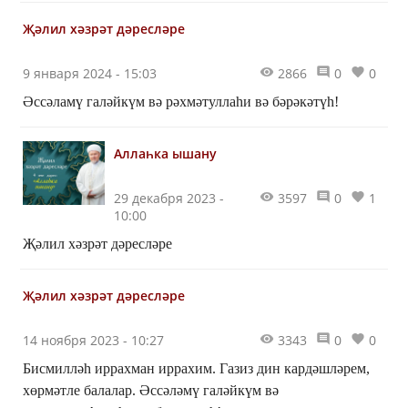
өммәтләрнең вакыйгаларын хикәя кылучы, акыллы
Җәлил хәзрәт дәресләре
кешеләрнең акылларын күзгә күрсәтүче, бәһәсе аз, ләкин
файдасы күп булган нәрсәләрдер.
9 января 2024 - 15:03
2866
0
0
Әссәламү галәйкүм вә рәхмәтуллаһи вә бәрәкәтүһ!
Аллаһка ышану
29 декабря 2023 -
3597
0
1
10:00
Җәлил хәзрәт дәресләре
Җәлил хәзрәт дәресләре
14 ноября 2023 - 10:27
3343
0
0
Бисмилләһ иррахман иррахим. Газиз дин кардәшләрем,
хөрмәтле балалар. Әссәләмү галәйкүм вә