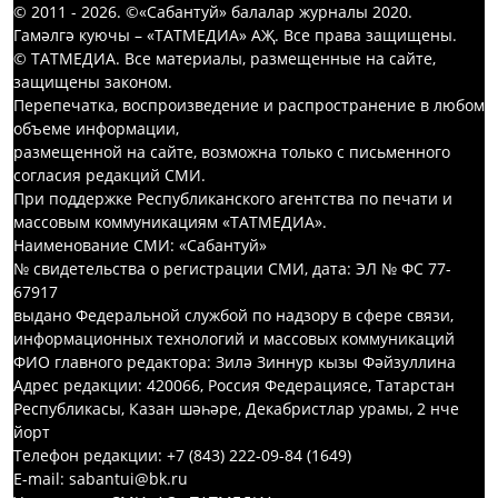
© 2011 - 2026. ©«Сабантуй» балалар журналы 2020.
Гамәлгә куючы – «ТАТМЕДИА» АҖ. Все права защищены.
© ТАТМЕДИА. Все материалы, размещенные на сайте,
защищены законом.
Перепечатка, воспроизведение и распространение в любом
объеме информации,
размещенной на сайте, возможна только с письменного
согласия редакций СМИ.
При поддержке Республиканского агентства по печати и
массовым коммуникациям «ТАТМЕДИА».
Наименование СМИ: «Сабантуй»
№ свидетельства о регистрации СМИ, дата: ЭЛ № ФС 77-
67917
выдано Федеральной службой по надзору в сфере связи,
информационных технологий и массовых коммуникаций
ФИО главного редактора: Зилә Зиннур кызы Фәйзуллина
Адрес редакции: 420066, Россия Федерациясе, Татарстан
Республикасы, Казан шәһәре, Декабристлар урамы, 2 нче
йорт
Телефон редакции: +7 (843) 222-09-84 (1649)
E-mail: sabantui@bk.ru