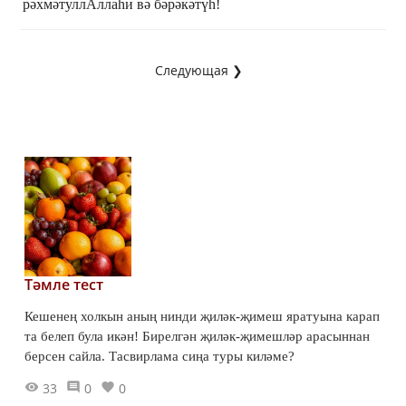
рәхмәтуллАллаһи вә бәрәкәтүһ!
Следующая ❯
Тәмле тест
Кешенең холкын аның нинди җиләк-җимеш яратуына карап
та белеп була икән! Бирелгән җиләк-җимешләр арасыннан
берсен сайла. Тасвирлама сиңа туры киләме?
33
0
0