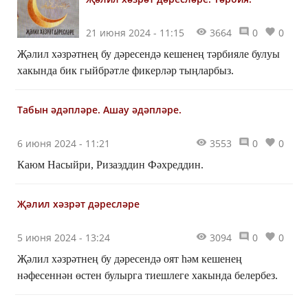
21 июня 2024 - 11:15
3664
0
0
Җәлил хәзрәтнең бу дәресендә кешенең тәрбияле булуы
хакында бик гыйбрәтле фикерләр тыңларбыз.
Табын әдәпләре. Ашау әдәпләре.
6 июня 2024 - 11:21
3553
0
0
Каюм Насыйри, Ризаэддин Фәхреддин.
Җәлил хәзрәт дәресләре
5 июня 2024 - 13:24
3094
0
0
Җәлил хәзрәтнең бу дәресендә оят һәм кешенең
нәфесеннән өстен булырга тиешлеге хакында белербез.