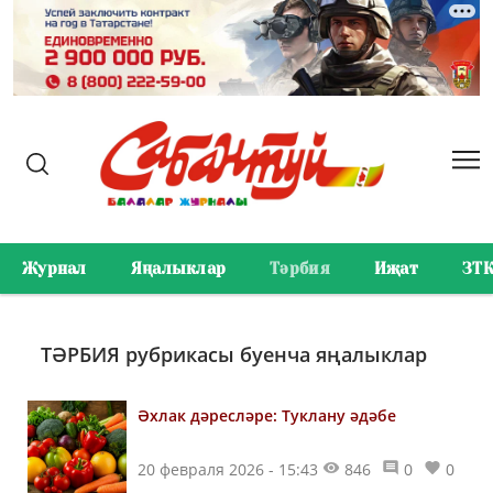
Журнал
Яңалыклар
Тәрбия
Иҗат
ЗТ
ТӘРБИЯ рубрикасы буенча яңалыклар
Әхлак дәресләре: Туклану әдәбе
20 февраля 2026 - 15:43
846
0
0