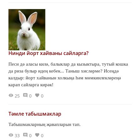
Нинди йорт хайваны сайларга?
Песи дә аласы килә, балыклар да кызыктыра, тутый кошка
да риза булыр идең кебек... Таныш хисләрме? Исеңдә
калдыр: йорт хайванын холкыңа һәм мөмкинлекләреңә
карап сайларга кирәк!
25
0
0
Тәмле табышмаклар
Табышмакларның җавапларын тап.
33
0
0