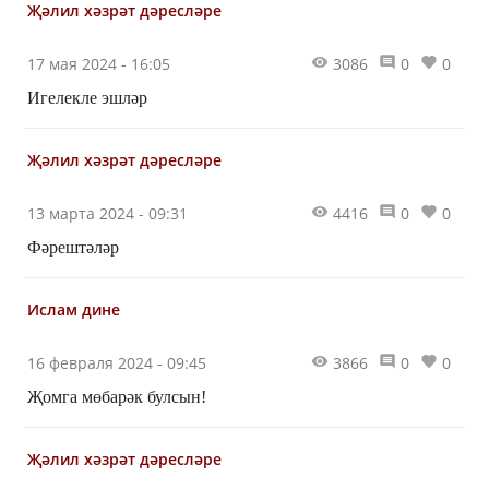
Җәлил хәзрәт дәресләре
17 мая 2024 - 16:05
3086
0
0
Игелекле эшләр
Җәлил хәзрәт дәресләре
13 марта 2024 - 09:31
4416
0
0
Фәрештәләр
Ислам дине
16 февраля 2024 - 09:45
3866
0
0
Җомга мөбарәк булсын!
Җәлил хәзрәт дәресләре