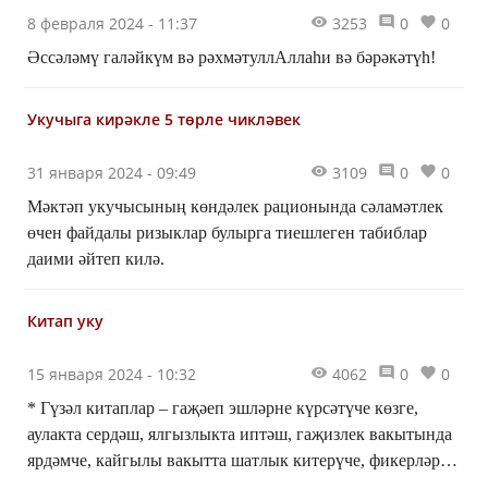
8 февраля 2024 - 11:37
3253
0
0
Әссәләмү галәйкүм вә рәхмәтуллАллаһи вә бәрәкәтүһ!
Укучыга кирәкле 5 төрле чикләвек
31 января 2024 - 09:49
3109
0
0
Мәктәп укучысының көндәлек рационында сәламәтлек
өчен файдалы ризыклар булырга тиешлеген табиблар
даими әйтеп килә.
Китап уку
15 января 2024 - 10:32
4062
0
0
* Гүзәл китаплар – гаҗәеп эшләрне күрсәтүче көзге,
аулакта сердәш, ялгызлыкта иптәш, гаҗизлек вакытында
ярдәмче, кайгылы вакытта шатлык китерүче, фикерләрне
нурландыручы, үткән заманнар хәлләрен сөйләп торучы,