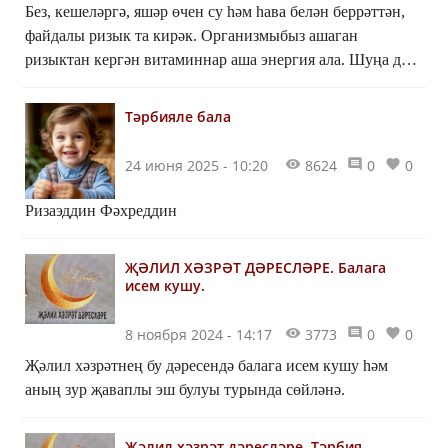
Без, кешеләргә, яшәр өчен су һәм һава белән беррәттән,
файдалы ризык та кирәк. Организмыбыз ашаган
ризыктан кергән витаминнар аша энергия ала. Шуңа да
дөрес туклану мөһим.
Тәрбияле бала
24 июня 2025 - 10:20
8624
0
0
Ризаэддин Фәхреддин
ҖӘЛИЛ ХӘЗРӘТ ДӘРЕСЛӘРЕ. Балага
исем кушу.
8 ноября 2024 - 14:17
3773
0
0
Җәлил хәзрәтнең бу дәресендә балага исем кушу һәм
аның зур җаваплы эш булуы турында сөйләнә.
Җәлил хәзрәт дәресләре. Тәрбия.