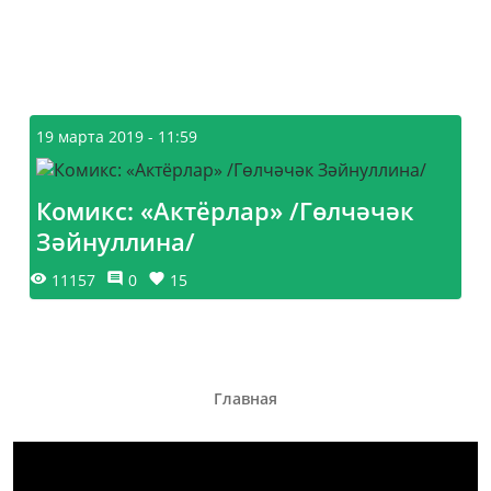
19 марта 2019 - 11:59
Комикс: «Актёрлар» /Гөлчәчәк
Зәйнуллина/
11157
0
15
Главная