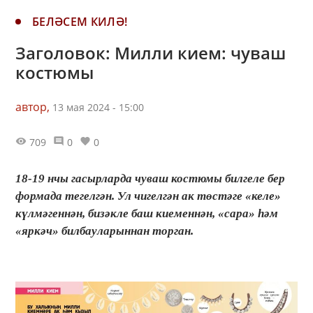
БЕЛӘСЕМ КИЛӘ!
Заголовок: Милли кием: чуваш
костюмы
автор,
13 мая 2024 - 15:00
709
0
0
18-19 нчы гасырларда чуваш костюмы билгеле бер
формада тегелгән. Ул чигелгән ак төстәге «келе»
күлмәгеннән, бизәкле баш киеменнән, «сара» һәм
«яркәч» билбауларыннан торган.