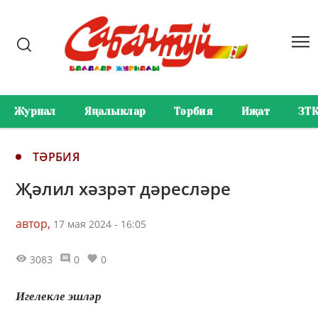
Журнал
Яңалыклар
Тәрбия
Иҗат
ЗТ
ТӘРБИЯ
Җәлил хәзрәт дәресләре
автор,
17 мая 2024 - 16:05
3083
0
0
Игелекле эшләр