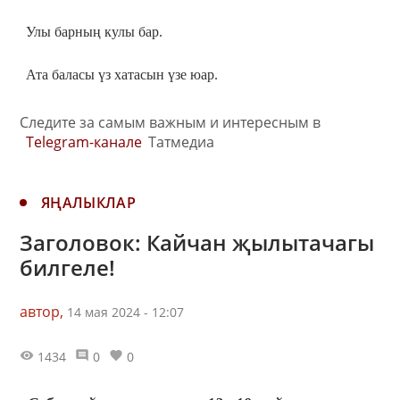
Улы барның кулы бар.
Ата баласы үз хатасын үзе юар.
Следите за самым важным и интересным в
Telegram-канале
Татмедиа
ЯҢАЛЫКЛАР
Заголовок: Кайчан җылытачагы
билгеле!
автор,
14 мая 2024 - 12:07
1434
0
0