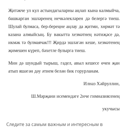
Җитәкче ул кул астындагыларны аңлап кына калмыйча,
башкарган эшләренең нечкәлекләрен дә белергә тиеш.
Шулай булмаса, бер-береңне аңлау да җитми, хөрмәт тә
казана алмыйсың. Бу вакытта хезмәтнең нәтиҗәсе дә,
икмәк тә булмаячак!!! Җирдә эшләгән кеше, хезмәтенең
җимешен күреп, бәхетле булырга тиеш.
Мин дә шундый тырыш, гадел, авыл кешесе өчен җан
атып яшәгән дәу әтием белән бик горурланам.
Илназ Хәйруллин,
Ш.Мәрҗани исемендәге 2нче гимназиясенең
укучысы
Следите за самым важным и интересным в