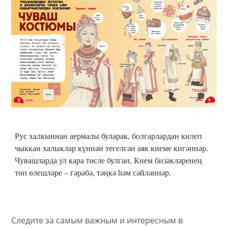
Рус халкыннан аермалы буларак, болгарлардан килеп
чыккан халыклар күннән тегелгән аяк киеме кигәннәр.
Чувашларда ул кара төсле булган. Кием бизәкләренең
төп өлешләре – гәрәбә, тәңкә һәм сәйләннәр.
Следите за самым важным и интересным в