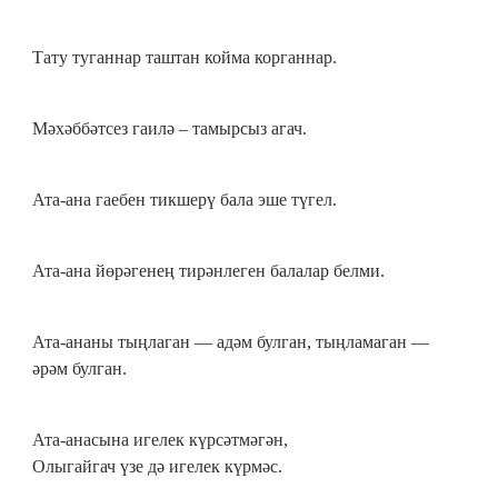
Тату туганнар таштан койма корганнар.
Мәхәббәтсез гаилә – тамырсыз агач.
Ата-ана гаебен тикшерү бала эше түгел.
Ата-ана йөрәгенең тирәнлеген балалар белми.
Ата-ананы тыңлаган — адәм булган, тыңламаган —
әрәм булган.
Ата-анасына игелек күрсәтмәгән,
Олыгайгач үзе дә игелек күрмәс.