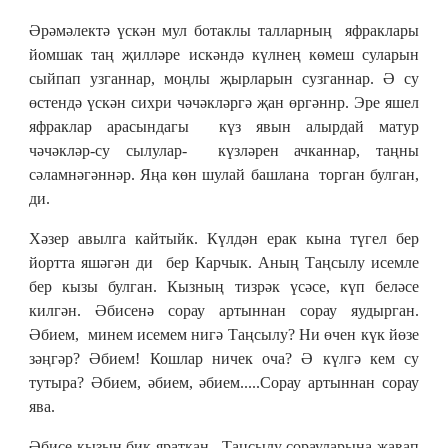
Әрәмәлектә үскән мул ботаклы талларның яфраклары
йомшак таң җилләре искәндә күлнең көмеш суларын
сыйпап узганнар, моңлы җырларын сузганнар. Ә су
өстендә үскән сихри чәчәкләргә җан өргәннр. Эре яшел
яфраклар арасындагы күз явын алырдай матур
чәчәкләр-су сылулар- күзләрен ачканнар, таңны
сәламнәгәннәр. Яңа көн шулай башлана торган булган,
ди.
Хәзер авылга кайтыйк. Күлдән ерак кына түгел бер
йортта яшәгән ди бер Карчык. Аның Таңсылу исемле
бер кызы булган. Кызның тизрәк үсәсе, күп беләсе
килгән. Әбисенә сорау артыннан сорау яудырган.
Әбием, минем исемем нигә Таңсылу? Ни өчен күк йөзе
зәңгәр? Әбием! Кошлар ничек оча? Ә күлгә кем су
тутыра? Әбием, әбием, әбием.....Сорау артыннан сорау
ява.
Әбисе кызын бик яраткан, Таңсылу сорауларына җавап