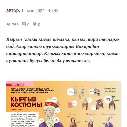
автор,
14 мая 2024 - 10:43
750
0
0
Кыргыз халкы киеме шәмәхә, кызыл, кара төсләргә
бай. Алар затлы тукымаларны Бохарадан
кайтартканнар. Кыргыз хатын-кызларының киеме
күпкатлы булуы белән дә үзенчәлекле.