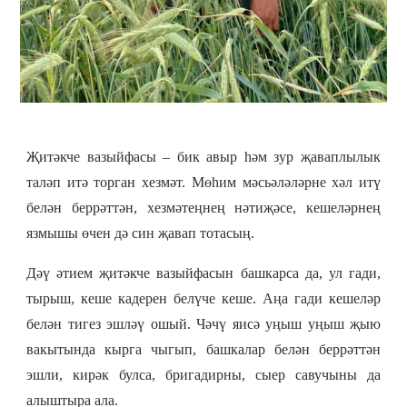
Җитәкче вазыйфасы – бик авыр һәм зур җаваплылык
таләп итә торган хезмәт. Мөһим мәсьәләләрне хәл итү
белән беррәттән, хезмәтеңнең нәтиҗәсе, кешеләрнең
язмышы өчен дә син җавап тотасың.
Дәү әтием җитәкче вазыйфасын башкарса да, ул гади,
тырыш, кеше кадерен белүче кеше. Аңа гади кешеләр
белән тигез эшләү ошый. Чәчү яисә уңыш уңыш җыю
вакытында кырга чыгып, башкалар белән беррәттән
эшли, кирәк булса, бригадирны, сыер савучыны да
алыштыра ала.