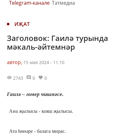
Telegram-канале
Татмедиа
ИҖАТ
Заголовок: Гаилә турында
мәкаль-әйтемнәр
автор,
15 мая 2024 - 11:10
2743
0
0
Гаилә – гомер чишмәсе.
Ана җылысы - кояш җылысы.
Ата һөнәре - балага мирас.