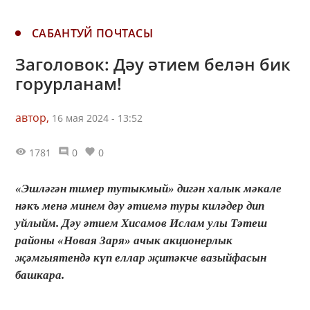
САБАНТУЙ ПОЧТАСЫ
Заголовок: Дәу әтием белән бик
горурланам!
автор,
16 мая 2024 - 13:52
1781
0
0
«Эшләгән тимер тутыкмый» дигән халык мәкале
нәкъ менә минем дәу әтиемә туры киләдер дип
уйлыйм. Дәу әтием Хисамов Ислам улы Тәтеш
районы «Новая Заря» ачык акционерлык
җәмгыятендә күп еллар җитәкче вазыйфасын
башкара.