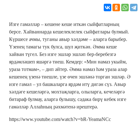
Изге гамәлләр – кешене кеше иткән сыйфатларның
берсе. Хайваннарда кешелеклелек сыйфатлары булмый.
Күршесе ачмы, туганы авыр хәлдәме – аларга барыбер.
Үзенең тамагы тук булса, шул җиткән. Әмма кеше
хайван түгел. Без изге эшләр эшләп бер-беребезгә
ярдәмләшеп яшәргә тиеш. Кемдер: «Мин намаз укыйм,
ураза тотмам», – дип әйтер. Әмма намаз һәм ураза алар
кешенең үзенә тиешле, үзе өчен эшләнә торган эшләр. Ә
изге гамәл – ул башкаларга ярдәм итү дигән сүз. Авыр
хәлдәге кешеләргә, мохтаҗларга, олыларга, кечеләргә
битараф булмау, аларга булышу, сәдака бирү кебек изге
гамәлләр Аллаһның рәхмәтенә ирештерә.
https://www.youtube.com/watch?v=bR-YeamaNCc