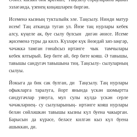
эзләгәндә, үзенең киңәшләрен биргән.
Исеменә кызның тукталыйк эле. Таңсылу. Нинди матур
исем! Таң атканда туган ул. Йөзе таң нурлары кебек
алсу, күңеле ак, буе сылу булсын дигән әнисе. Исеме
җисеменә туры да килэ. Күзләре күк йөзедәй зәп-зәңгәр,
чәчәккә тамган гөнаһсыз иртәнге чык тамчылары
кебек ялтырый. Бер бите ай, бер бите кояш. Ә тавышы,
тавышы сандугач тавышына тиң. Таңсылу- сылуларның
сылуы.
Йокыга да бик сак булган, ди Таңсылу. Таң нурлары
офыкларга таралуга, йорт янында үскән шомыртта
сандугачлар уянуга, мул сулы күлдә үскән серле
чәчәкләрнең- су сылуларының- иртәнге кояш нурлары
белән сөйләшкән тавышы кызны күл буена чакырган.
Барысын да күрәсе, беләсе килгән кыз күл буена
ашыккан, ди.