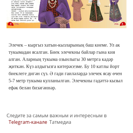
Элечек – кыргыз хатын-кызларының баш киеме. Ул ак
тукымадан ясалган. Биек элечекны байлар гына кия
алган. Аларның тукыма озынлыгы 30 метрга кадәр
җиткән. Күз алдыгызга китерәсезме. Бу 10 катлы йорт
биеклеге дигән сүз. Ә гади гаиләләрдә элечек ясау өчен
5-7 метр тукыма кулланылган. Элечекны гадәттә кызыл
ефәк белән бизәгәннәр.
Следите за самым важным и интересным в
Telegram-канале
Татмедиа