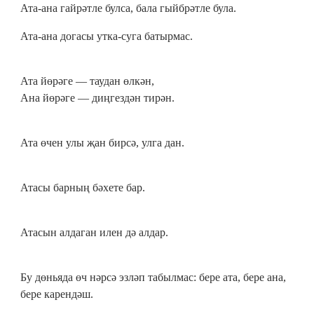
Ата-ана гайрәтле булса, бала гыйбрәтле була.
Ата-ана догасы утка-суга батырмас.
Ата йөрәге — таудан өлкән,
Ана йөрәге — диңгездән тирән.
Ата өчен улы җан бирсә, улга дан.
Атасы барның бәхете бар.
Атасын алдаган илен дә алдар.
Бу дөньяда өч нәрсә эзләп табылмас: бере ата, бере ана,
бере карендәш.