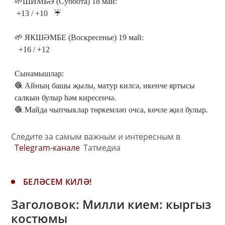
🌱ШИМБӘ (Суббота) 18 май:
+13 / +10 ☔
🌱 ЯКШӘМБЕ (Воскресенье) 19 май:
+16 / +12
Сынамышлар:
🧶 Айның башы җылы, матур килсә, икенче яртысы
салкын булыр һәм киресенчә.
🧶 Майда чыпчыклар төркемләп очса, көчле җил булыр.
Следите за самым важным и интересным в
Telegram-канале
Татмедиа
БЕЛӘСЕМ КИЛӘ!
Заголовок: Милли кием: кыргыз
костюмы