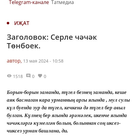
Telegram-канале
Татмедиа
ИҖАТ
Заголовок: Серле чәчәк
Төнбоек.
автор,
13 мая 2024 - 10:58
1518
0
0
Борын-борын заманда, түгел безнең заманда, кеше
аяк басмаган кара урманның аргы ягында , мул сулы
күл буенда зур да түгел, кечкенә дә түгел бер авыл
булган. Күлнең бер ягында әрәмәлек, икенче ягында
чәчәкләргә күмелгән болын, болыннан соң иксез-
чиксез урман башлана, ди.