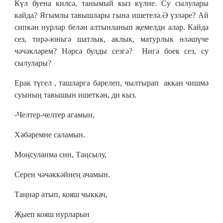
Күл буена килсә, танымый кыз күлне. Су сылулары
кайда? Ягымлы тавышлары гына ишетелә.Ә үзләре? Ай
сипкән нурлар белән алтынланып җемелди алар. Кайда
сез, тирә-юньгә шатлык, аклык, матурлык өләшүче
чәчәкләрем? Нәрсә булды сезгә? Нигә боек сез, су
сылулары?
Ерак түгел , ташларга бәрелеп, чылтырап аккан чишмә
суының тавышын ишеткән, ди кыз.
-Челтер-челтер агамын,
Хәбәремне саламын.
Моңсуланма син, Таңсылу,
Серен чәчәккәйнең ачамын.
Таңнар атып, кояш чыккач,
Җыеп кояш нурларын