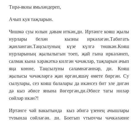
Тирә-якны ямьләндереп,
Ачып куя таҗларын.
Чишмә суы юлын дәвам иткән,ди. Иртәнге кояш җылы
нурлары белән кызны иркәләгән.Табигать
җанланган.Таңсылуның күзе күлгә төшкән.Кояш
нурларының җылылыгын тоеп, җай гына иркәләнеп,
салмак кына хәрәкәткә килгән чәчәкләр, таҗларын ачып
яңа көнне, Таңсылуны сәламнәгәннәр, ди. Кояш
җылысы чәчәкләргә җан өргән,яшәү өмете биргән. Су
сылулары, сез кояш балалары да икәнсез бит эле дигән
дә кыз әбисе янына йөгергән,ди.Әбисе тагы ниләр
сөйләр икән?!
Иртәнге чәй вакытында кыз әбигә үзенең ачышлары
турында сөйләгән, ди. Боегып утыручы чәчкәләрне
күреп куркып калуы турында да әйткән, ди.Күлдә үскән
бу серле чәчәкләрне хәзер ничек атарга? Алар сылу да,