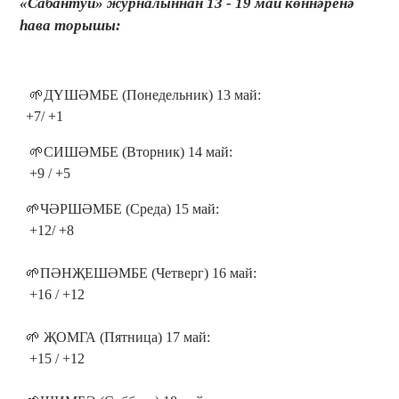
«Сабантуй» журналыннан 13 - 19 май көннәренә
һава торышы:
🌱ДҮШӘМБЕ (Понедельник) 13 май:
+7/ +1
🌱СИШӘМБЕ (Вторник) 14 май:
+9 / +5
🌱ЧӘРШӘМБЕ (Среда) 15 май:
+12/ +8
🌱ПӘНҖЕШӘМБЕ (Четверг) 16 май:
+16 / +12
🌱 ҖОМГА (Пятница) 17 май:
+15 / +12