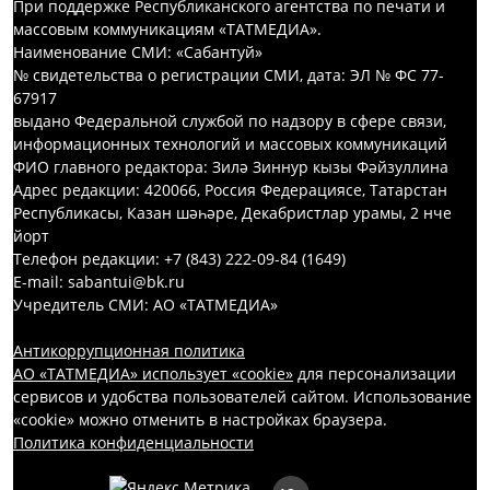
При поддержке Республиканского агентства по печати и
массовым коммуникациям «ТАТМЕДИА».
Наименование СМИ: «Сабантуй»
№ свидетельства о регистрации СМИ, дата: ЭЛ № ФС 77-
67917
выдано Федеральной службой по надзору в сфере связи,
информационных технологий и массовых коммуникаций
ФИО главного редактора: Зилә Зиннур кызы Фәйзуллина
Адрес редакции: 420066, Россия Федерациясе, Татарстан
Республикасы, Казан шәһәре, Декабристлар урамы, 2 нче
йорт
Телефон редакции: +7 (843) 222-09-84 (1649)
E-mail: sabantui@bk.ru
Учредитель СМИ: АО «ТАТМЕДИА»
Антикоррупционная политика
АО «ТАТМЕДИА» использует «cookie»
для персонализации
сервисов и удобства пользователей сайтом. Использование
«cookie» можно отменить в настройках браузера.
Политика конфиденциальности