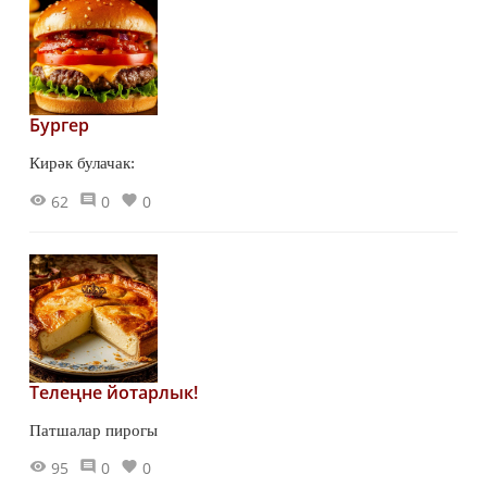
Бургер
Кирәк булачак:
62
0
0
Телеңне йотарлык!
Патшалар пирогы
95
0
0