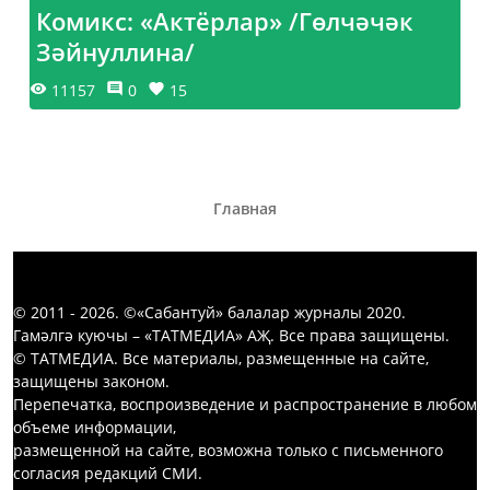
Комикс: «Актёрлар» /Гөлчәчәк
Зәйнуллина/
11157
0
15
Главная
© 2011 - 2026. ©«Сабантуй» балалар журналы 2020.
Гамәлгә куючы – «ТАТМЕДИА» АҖ. Все права защищены.
© ТАТМЕДИА. Все материалы, размещенные на сайте,
защищены законом.
Перепечатка, воспроизведение и распространение в любом
объеме информации,
размещенной на сайте, возможна только с письменного
согласия редакций СМИ.