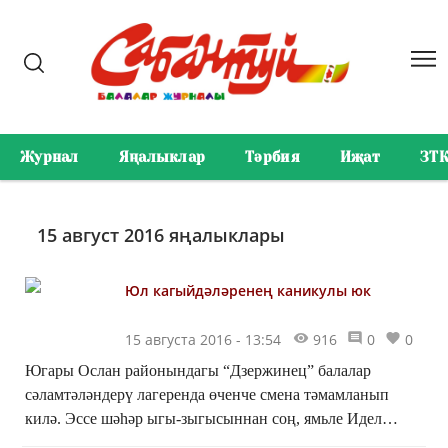
Журнал
Яңалыклар
Тәрбия
Иҗат
ЗТ
15 август 2016 яңалыклары
Юл кагыйдәләренең каникулы юк
15 августа 2016 - 13:54
916
0
0
Югары Ослан районындагы “Дзержинец” балалар
сәламтәләндерү лагеренда өченче смена тәмамланып
килә. Эссе шәһәр ыгы-зыгысыннан соң, ямьле Идел
буенда, агачлар арасында урнашкан лагерьгә килеп