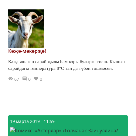
Кәҗә-мәкәрҗә!
Кәҗә яшәгән сарай җылы һәм коры булырга тиеш. Кышын
сарайдагы температура 8°С тан да түбән төшмәсен.
67
0
0
19 марта 2019 - 11:59