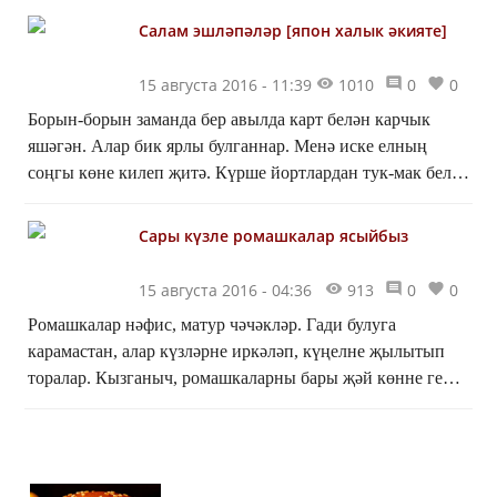
җитүгә урм...
Салам эшләпәләр [япон халык әкияте]
15 августа 2016 - 11:39
1010
0
0
Борын-борын заманда бер авылда карт белән карчык
яшәгән. Алар бик ярлы булганнар. Менә иске елның
соңгы көне килеп җитә. Күрше йортлардан тук-мак белән
“бум!”да “бум!” дип, пешкән дөге изгән тавышлар...
Сары күзле ромашкалар ясыйбыз
15 августа 2016 - 04:36
913
0
0
Ромашкалар нәфис, матур чәчәкләр. Гади булуга
карамастан, алар күзләрне иркәләп, күңелне җылытып
торалар. Кызганыч, ромашкаларны бары җәй көнне генә
күреп була.Сары күзле ромашкалар салкын кышларда
да...