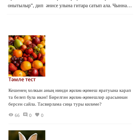
онытылыр”, дип әнисе улына гитара сатып ала. Чыннан
да Ленар музыка белән кызыксынып китә, шуннан үзе...
Тәмле тест
Кешенең холкын аның нинди җиләк-җимеш яратуына карап
та белеп була икән! Бирелгән җиләк-җимешләр арасыннан
берсен сайла. Тасвирлама сиңа туры киләме?
66
0
0