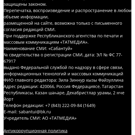
защищены законом.
Перепечатка, воспроизведение и распространение в любом
объеме информации,
размещенной на сайте, возможна только с письменного
согласия редакций СМИ.
При поддержке Республиканского агентства по печати и
массовым коммуникациям «ТАТМЕДИА».
Наименование СМИ: «Сабантуй»
№ свидетельства о регистрации СМИ, дата: ЭЛ № ФС 77-
67917
выдано Федеральной службой по надзору в сфере связи,
информационных технологий и массовых коммуникаций
ФИО главного редактора: Зилә Зиннур кызы Фәйзуллина
Адрес редакции: 420066, Россия Федерациясе, Татарстан
Республикасы, Казан шәһәре, Декабристлар урамы, 2 нче
йорт
Телефон редакции: +7 (843) 222-09-84 (1649)
E-mail: sabantui@bk.ru
Учредитель СМИ: АО «ТАТМЕДИА»
Антикоррупционная политика