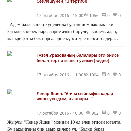
Сөйләшүнең 13 тәртибе
17 октября 2016 - 15:00
1056
0
0
Адәм баласының күңелендә булган йомшаклык яки
катылык кебек нәрсәләрне ачып бирүче, гыйлем, әдәп,
мәгърифәт кебек нәрсәләрне күрсәтүче нәрсә телдер.
Шуның өчен телегезне раслыктан башка нәрсә...
Гүзәл Уразованың балалары әти-әнисе
белән торт атышып уйный [видео]
17 октября 2016 - 11:00
1004
0
0
Ленар Яшен: “6нчы сыйныфка кадәр
яхшы укыдым, ә аннары...”
17 октября 2016 - 10:00
962
0
0
Җырчы “Ленар Яшен” моннан 10 ел элек әтисен югалта.
Бу вакыйганы бик авыр кичерә ул. “Бәлки бераз