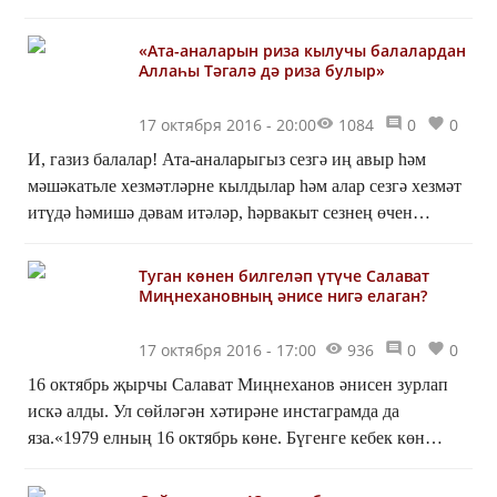
эк­ран­нан алып, тә­...
«Ата-аналарын риза кылучы балалардан
Аллаһы Тәгалә дә риза булыр»
17 октября 2016 - 20:00
1084
0
0
И, газиз балалар! Ата-аналарыгыз сезгә иң авыр һәм
мәшәкатьле хезмәтләрне кылдылар һәм алар сезгә хезмәт
итүдә һәмишә дәвам итәләр, һәр­вакыт сезнең өчен
тырышалар. Аллаһы Тәгаләгә ялварып сезнең өчен...
Туган көнен билгеләп үтүче Салават
Миңнехановның әнисе нигә елаган?
17 октября 2016 - 17:00
936
0
0
16 октябрь җырчы Салават Миңнеханов әнисен зурлап
искә алды. Ул сөйләгән хәтирәне инстаграмда да
яза.«1979 елның 16 октябрь көне. Бүгенге кебек көн
җылы, кояшлы иде. Балалар тудыру йортында мине
берен...