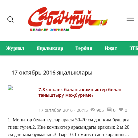
Журнал
Яңалыклар
Тәрбия
Иҗат
ЗТ
17 октябрь 2016 яңалыклары
7-8 яшьлек баланы компьютер белән
таныштыру мәҗбүриме?
17 октября 2016 - 20:15
905
0
0
1. Мо­ни­тор бе­лән күз­ләр ара­сы 50-70 см дан ким бу­лыр­га
ти­еш тү­гел.2. Ике компьютер ара­сын­да­гы ерак­лык 2 м 20
см дан ким бул­ма­сын.3. Һәр 10-15 ми­нут са­ен ка­раш­ны