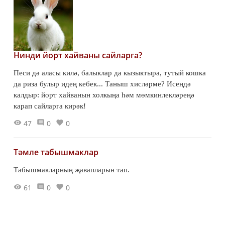
Нинди йорт хайваны сайларга?
Песи дә аласы килә, балыклар да кызыктыра, тутый кошка
да риза булыр идең кебек... Таныш хисләрме? Исеңдә
калдыр: йорт хайванын холкыңа һәм мөмкинлекләреңә
карап сайларга кирәк!
47
0
0
Тәмле табышмаклар
Табышмакларның җавапларын тап.
61
0
0