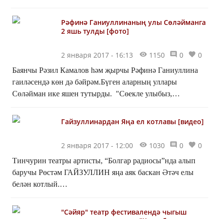
Рәфинә Ганиуллинаның улы Сөләйманга
2 яшь тулды [фото]
2 января 2017 - 16:13
1150
0
0
Баянчы Рәзил Камалов һәм җырчы Рәфинә Ганиуллина
гаиләсендә көн дә бәйрәм.Бүген аларның уллары
Сөләйман ике яшен тутырды. "Сөекле улыбыз,
илебезнең Батыр улы булып үсүеңне телибез!" - дип язып
куйган...
Гайзуллинардан Яңа ел котлавы [видео]
2 января 2017 - 12:00
1030
0
0
Тинчурин театры артисты, “Болгар радиосы”нда алып
баручы Рөстәм ГАЙЗУЛЛИН яңа аяк баскан Әтәч елы
белән котлый.
[embed]https://www.instagram.com/p/BOsvJnYBIut/?taken-
by=rustemgayzullin[/embed]
"Сәйяр" театр фестивалендә чыгыш