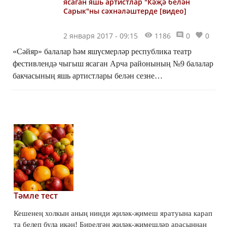
ясаган яшь артистлар "Кәҗә белән
Сарык"ны сәхнәләштерде [видео]
2 января 2017 - 09:15
1186
0
0
«Сәйяр» балалар һәм яшүсмерләр республика театр
фестивлендә чыгыш ясаган Арча районының №9 балалар
бакчасының яшь артистлары белән сезне
таныштырабыз. Балалар "Кәҗә белән Сарык" әкиятен
куя.
Тәмле тест
Кешенең холкын аның нинди җиләк-җимеш яратуына карап
та белеп була икән! Бирелгән җиләк-җимешләр арасыннан