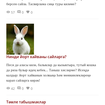
берсен сайла. Тасвирлама сиңа туры киләме?
57
0
0
Нинди йорт хайваны сайларга?
Песи дә аласы килә, балыклар да кызыктыра, тутый кошка
да риза булыр идең кебек... Таныш хисләрме? Исеңдә
калдыр: йорт хайванын холкыңа һәм мөмкинлекләреңә
карап сайларга кирәк!
42
0
0
Тәмле табышмаклар