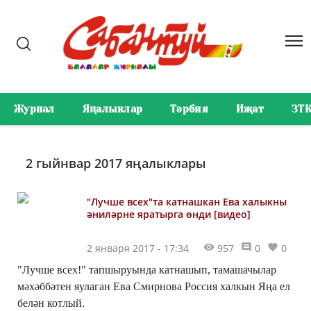
Журнал
Яңалыклар
Тәрбия
Иҗат
ЗТ
2 гыйнвар 2017 яңалыклары
"Лучше всех"та катнашкан Ева халыкны
әниләрне яратырга өнди [видео]
2 января 2017 - 17:34
957
0
0
"Лучше всех!" тапшыруында катнашып, тамашачылар
мәхәббәтен яулаган Ева Смирнова Россия халкын Яңа ел
белән котлый.