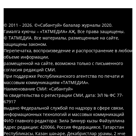
© 2011 - 2026. ©«Сабантуй» балалар журналы 2020.
Гамәлгә куючы – «ТАТМЕДИА» АҖ. Все права защищены.
© ТАТМЕДИА. Все материалы, размещенные на сайте,
защищены законом.
Перепечатка, воспроизведение и распространение в любом
объеме информации,
размещенной на сайте, возможна только с письменного
согласия редакций СМИ.
При поддержке Республиканского агентства по печати и
массовым коммуникациям «ТАТМЕДИА».
Наименование СМИ: «Сабантуй»
№ свидетельства о регистрации СМИ, дата: ЭЛ № ФС 77-
67917
выдано Федеральной службой по надзору в сфере связи,
информационных технологий и массовых коммуникаций
ФИО главного редактора: Зилә Зиннур кызы Фәйзуллина
Адрес редакции: 420066, Россия Федерациясе, Татарстан
Республикасы, Казан шәһәре, Декабристлар урамы, 2 нче