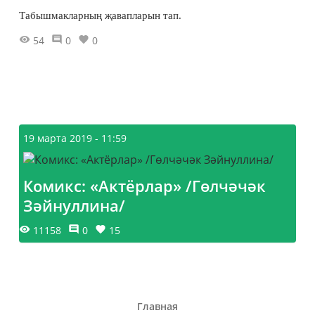
Табышмакларның җавапларын тап.
54
0
0
19 марта 2019 - 11:59
Комикс: «Актёрлар» /Гөлчәчәк
Зәйнуллина/
11158
0
15
Главная