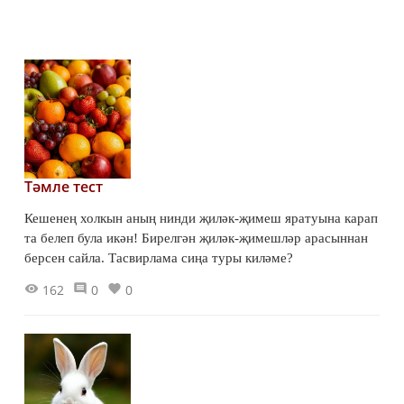
командировкаларынна...
Тәмле тест
Кешенең холкын аның нинди җиләк-җимеш яратуына карап
та белеп була икән! Бирелгән җиләк-җимешләр арасыннан
берсен сайла. Тасвирлама сиңа туры киләме?
162
0
0