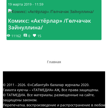
19 марта 2019 - 11:59
Комикс: «Актёрлар» /Гөлчәчәк
Зәйнуллина/
11162
0
15
Главная
© 2011 - 2026. ©«Сабантуй» балалар журналы 2020.
Гамәлгә куючы – «ТАТМЕДИА» АҖ. Все права защищены.
© ТАТМЕДИА. Все материалы, размещенные на сайте,
защищены законом.
Перепечатка, воспроизведение и распространение в любом