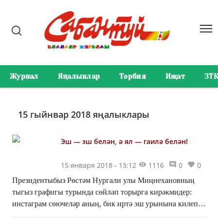
Журнал
Яңалыклар
Тәрбия
Иҗат
ЗТ
15 гыйнвар 2018 яңалыклары
Эш — эш белән, ә ял — гаилә белән!
15 января 2018 - 13:12
1116
0
0
Президентыбыз Рөстәм Нургали улы Миңнехановның
тыгыз графигы турында сөйләп торырга кирәкмидер:
инстаграм сөючеләр аның, бик иртә эш урынына килеп,
"Хәерле иртә!" теләгәнен белә.Эш