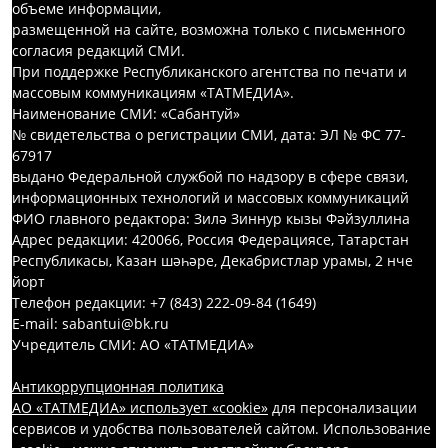
объеме информации,
размещенной на сайте, возможна только с письменного
согласия редакций СМИ.
При поддержке Республиканского агентства по печати и
массовым коммуникациям «ТАТМЕДИА».
Наименование СМИ: «Сабантуй»
№ свидетельства о регистрации СМИ, дата: ЭЛ № ФС 77-
67917
выдано Федеральной службой по надзору в сфере связи,
информационных технологий и массовых коммуникаций
ФИО главного редактора: Зилә Зиннур кызы Фәйзуллина
Адрес редакции: 420066, Россия Федерациясе, Татарстан
Республикасы, Казан шәһәре, Декабристлар урамы, 2 нче
йорт
Телефон редакции: +7 (843) 222-09-84 (1649)
E-mail: sabantui@bk.ru
Учредитель СМИ: АО «ТАТМЕДИА»
Антикоррупционная политика
АО «ТАТМЕДИА» использует «cookie»
для персонализации
сервисов и удобства пользователей сайтом. Использование