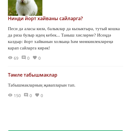
Нинди йорт хайваны сайларга?
Песи дә аласы килә, балыклар да кызыктыра, тутый кошка
да риза булыр идең кебек... Таныш хисләрме? Исеңдә
калдыр: йорт хайванын холкыңа һәм мөмкинлекләреңә
карап сайларга кирәк!
69
0
0
Тәмле табышмаклар
Табышмакларның җавапларын тап.
150
0
0