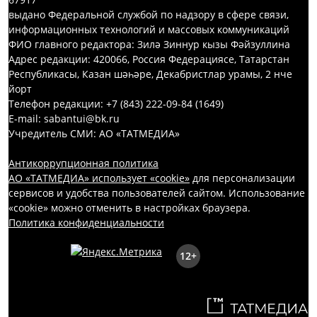
выдано Федеральной службой по надзору в сфере связи,
информационных технологий и массовых коммуникаций
ФИО главного редактора: Зилә Зиннур кызы Фәйзуллина
Адрес редакции: 420066, Россия Федерациясе, Татарстан
Республикасы, Казан шәһәре, Декабристлар урамы, 2 нче
йорт
Телефон редакции: +7 (843) 222-09-84 (1649)
E-mail: sabantui@bk.ru
Учредитель СМИ: АО «ТАТМЕДИА»
Антикоррупционная политика
АО «ТАТМЕДИА» использует «cookie»
для персонализации
сервисов и удобства пользователей сайтом. Использование
«cookie» можно отменить в настройках браузера.
Политика конфиденциальности
12+