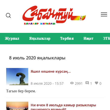
Журнал
Яңалыклар
Тәрбия
Иҗат
ЗТ
8 июль 2020 яңалыклары
Яшел кешене күрсәң...
8 июля 2020 - 15:57
2991
1
0
Тагын бер бирем.
Ни өчен 8 июльдә камыр ризыклары
пешерергә ярамый?