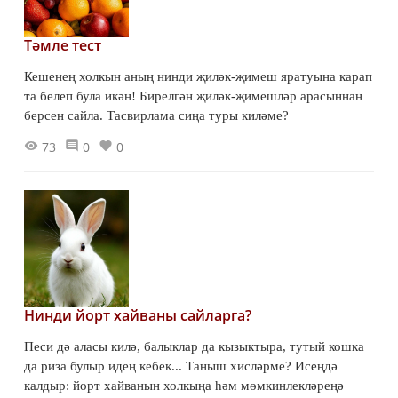
Тәмле тест
Кешенең холкын аның нинди җиләк-җимеш яратуына карап
та белеп була икән! Бирелгән җиләк-җимешләр арасыннан
берсен сайла. Тасвирлама сиңа туры киләме?
73
0
0
Нинди йорт хайваны сайларга?
Песи дә аласы килә, балыклар да кызыктыра, тутый кошка
да риза булыр идең кебек... Таныш хисләрме? Исеңдә
калдыр: йорт хайванын холкыңа һәм мөмкинлекләреңә