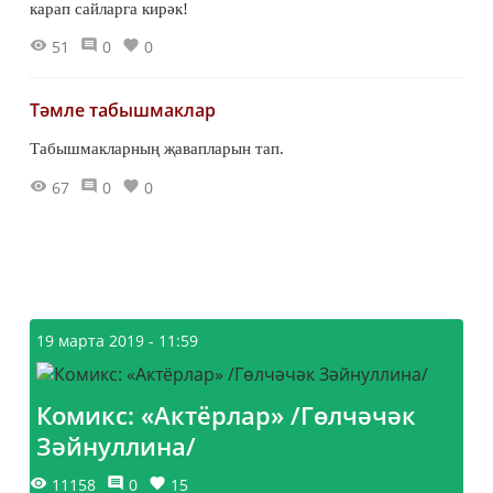
карап сайларга кирәк!
51
0
0
Тәмле табышмаклар
Табышмакларның җавапларын тап.
67
0
0
19 марта 2019 - 11:59
Комикс: «Актёрлар» /Гөлчәчәк
Зәйнуллина/
11158
0
15