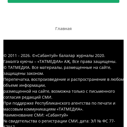
Главная
© 2011 - 2026. ©«Сабантуй» балалар журналы 2020.
Гамәлгә куючы – «ТАТМЕДИА» АҖ. Все права защищены.
© ТАТМЕДИА. Все материалы, размещенные на сайте,
защищены законом.
Перепечатка, воспроизведение и распространение в любом
объеме информации,
размещенной на сайте, возможна только с письменного
согласия редакций СМИ.
При поддержке Республиканского агентства по печати и
массовым коммуникациям «ТАТМЕДИА».
Наименование СМИ: «Сабантуй»
№ свидетельства о регистрации СМИ, дата: ЭЛ № ФС 77-
67917