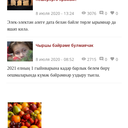
8 июля 2020 - 13:24
3076
0
0
Элек-электән әлеге дата белән бәйле төрле ырымнар да
яшәп килә.
Чыршы бәйрәме булмаячак
8 июля 2020 - 08:52
2715
0
0
2021 елның 1 гыйнварына кадәр барлык белем бирү
оешмаларында күмәк бәйрәмнәр уздыру тыела.