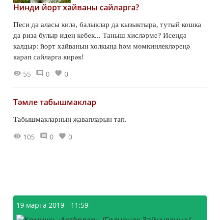
Нинди йорт хайваны сайларга?
Песи дә аласы килә, балыклар да кызыктыра, тутый кошка
да риза булыр идең кебек... Таныш хисләрме? Исеңдә
калдыр: йорт хайванын холкыңа һәм мөмкинлекләреңә
карап сайларга кирәк!
55
0
0
Тәмле табышмаклар
Табышмакларның җавапларын тап.
105
0
0
19 марта 2019 - 11:59