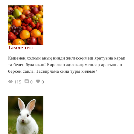
Тәмле тест
Кешенең холкын аның нинди җиләк-җимеш яратуына карап
та белеп була икән! Бирелгән җиләк-җимешләр арасыннан
берсен сайла. Тасвирлама сиңа туры киләме?
115
0
0