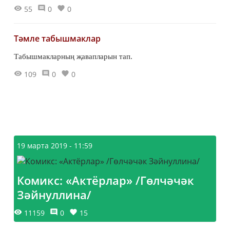
55
0
0
Тәмле табышмаклар
Табышмакларның җавапларын тап.
109
0
0
19 марта 2019 - 11:59
Комикс: «Актёрлар» /Гөлчәчәк
Зәйнуллина/
11159
0
15