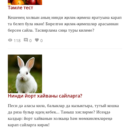
Тәмле тест
Кешенең холкын аның нинди җиләк-җимеш яратуына карап
та белеп була икән! Бирелгән җиләк-җимешләр арасыннан
берсен сайла. Тасвирлама сиңа туры киләме?
118
0
0
Нинди йорт хайваны сайларга?
Песи дә аласы килә, балыклар да кызыктыра, тутый кошка
да риза булыр идең кебек... Таныш хисләрме? Исеңдә
калдыр: йорт хайванын холкыңа һәм мөмкинлекләреңә
карап сайларга кирәк!