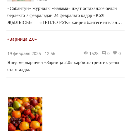
«Сабантуй» журналы «Балама» иҗат остаханәсе белән
берлектә 7 февральдән 24 февральгә кадәр «КУЛ
ҖЫЛЫСЫ» — «ТЕПЛО РУК» хәйрия бәйгесе игълан
итә!
«Зарница 2.0»
19 февраля 2025 - 12:56
1528
0
0
Яшүсмерләр өчен «Зарница 2.0» хәрби-патриотик уены
старт алды.