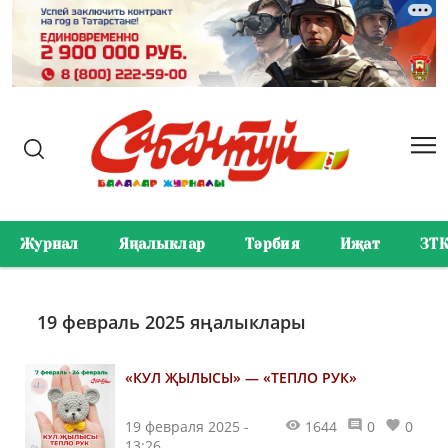
Журнал
Яңалыклар
Тәрбия
Иҗат
ЗТ
19 февраль 2025 яңалыклары
«КУЛ ҖЫЛЫСЫ» — «ТЕПЛО РУК»
19 февраля 2025 -
1644
0
0
13:26