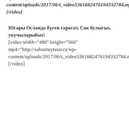
content/uploads/2017/06/t_video5361682476194332784.m
[/video]
Югары Осланда бүген гарасат. Сак булыгыз,
укучыларыбыз!
[video width="480" height="560"
mp4="http://sabantuytatar.ru/wp-
content/uploads/2017/06/t_video5361682476194332784.
[/video]