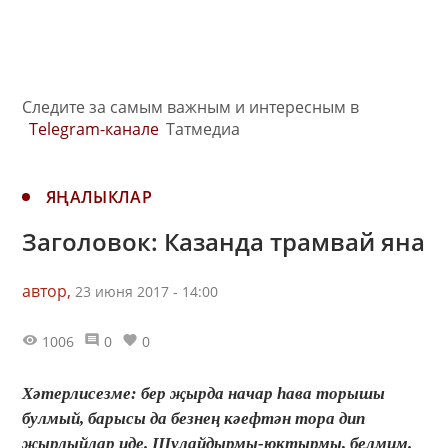
Следите за самым важным и интересным в
Telegram-канале
Татмедиа
ЯҢАЛЫКЛАР
Заголовок: Казанда трамвай яна
автор,
23 июня 2017 - 14:00
1006
0
0
Хәтерлисезме: бер җырда начар һава торышы
булмый, барысы да безнең кәефтән тора дип
җырлыйлар иде. Шулайдырмы-юктырмы, белмим.