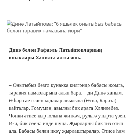
Динә белән Рафаэль Латыйповларның
оныклары Хәлилгә алты яшь.
– Оныгыбыз безгә кунакка килгәндә бабасы җомга,
тәравих намазларына алып бара, – ди Динә ханым. –
Ә һәр гает саен кодалар авылына (Әтнә, Бәрәзә)
кайталар. Гомумән, авылны бик ярата Хәлилебез.
Чөнки әтисе кыр юлына җиткәч, рульгә утырта үзен.
И-и, бик сөенә инде шуңа. Җырларны бик тиз отып
ала. Бабасы белән икәү җырлаштыралар. Әтисе һәм