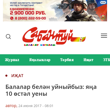
Журнал
Яңалыклар
Тәрбия
Иҗат
ЗТ
ИҖАТ
Балалар белән уйныйбыз: яңа
10 өстәл уены
автор,
24 июня 2017 - 08:01