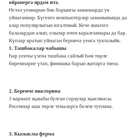
өйрәнергә ярдәм итә.
Өстәл уеннарын бик борынгы заманнарда ук
уйнаганнар. Бүгенге компьютерлар заманынында да
алар популярлыгын югалтмый. Кече яшьтәге
балалардан алып, олылар өчен каралганнары да бар.
Күпләр яратып уйнаган берничә уенга тукталыйк.
1.​ Ташбакалар чабышы
Һәр уенчы үзенә ташбака сайлый һәм төрле
биремнәрне үтәп, финишка барып җитәргә тиеш.
2.​ Беренче викторина
3 вариант җавабы булган сораулар җыелмасы.
Рәсемнәр аша төрле темаларга белем туплана.
3. Кызыклы ферма