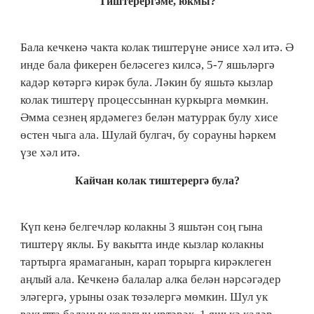
Тиштерергәме, юкмы?
Бала кечкенә чакта колак тиштерүне әнисе хәл итә. Ә
инде бала фикерен беләсегез килсә, 5-7 яшьләргә
кадәр көтәргә кирәк була. Ләкин бу яшьтә кызлар
колак тиштерү процессыннан куркырга мөмкин.
Әмма сезнең ярдәмегез белән матуррак булу хисе
өстен чыга ала. Шулай булгач, бу сорауны һәркем
үзе хәл итә.
Кайчан колак тиштерергә була?
Күп кенә белгечләр колакны 3 яшьтән соң гына
тиштерү яклы. Бу вакытта инде кызлар колакны
тартырга ярамаганын, карап торырга кирәклеген
аңлый ала. Кечкенә балалар алка белән нәрсәгәдер
эләгергә, урыны озак төзәлергә мөмкин. Шул ук