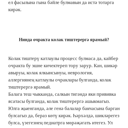
ел фасылына гына бәйле булмавын да истә тотарга
кирәк.
Нинда очракта колак тиштерергә ярамый?
Колак тиштерү катлаулы процесс булмаса да, кайбер
очракта бу эшне кичектереп тору зарур. Кан, шикәр
авыруы, колак ялкынсынуы, неврология,
аллергиянең катлаулы очраклары булганда, колак
тиштерергә ярамый.
Балага теш чыкканда, салкын тигәндә яки прививка
ясатасы булганда, колак тиштерергә ашыкмагыз.
Юлга җыенганда, әле генә балалар бакчасына барган
булсагыз да, бераз көтү кирәк. Һәрхәлдә, шикләрегез
булса, үзегезнең педиатрга мөрәҗәгать итегез. Ул