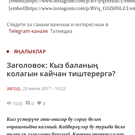
[embed]https://www.instagram.com/p/BVlyqydHlac/[/emb
[embed]https://www.instagram.com/p/BVq_O3ZHNLZ/[/e
Следите за самым важным и интересным в
Telegram-канале
Татмедиа
ЯҢАЛЫКЛАР
Заголовок: Кыз баланың
колагын кайчан тиштерергә?
автор,
23 июня 2017 - 10:22
1533
0
0
Кыз үстерүче әти-әниләр бу сорау белән
очрашмыйча калмый. Кайберәүләр бу турыда бала
тугач ук хыяллана башлый. Кечкенә принцессалар