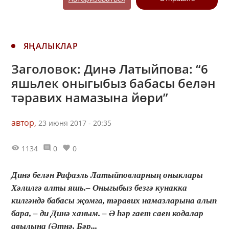
ЯҢАЛЫКЛАР
Заголовок: Динә Латыйпова: “6
яшьлек оныгыбыз бабасы белән
тәравих намазына йөри”
автор,
23 июня 2017 - 20:35
1134
0
0
Динә белән Рафаэль Латыйповларның оныклары
Хәлилгә алты яшь.– Оныгыбыз безгә кунакка
килгәндә бабасы җомга, тәравих намазларына алып
бара, – ди Динә ханым. – Ә һәр гает саен кодалар
авылына (Әтнә, Бәр...