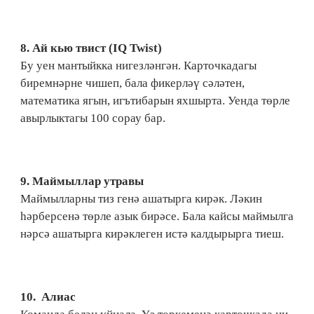
8.​ Ай кью твист (IQ Twist)
Бу уен мантыйкка нигезләнгән. Карточкадагы
биремнәрне чишеп, бала фикерләү сәләтен,
математика ягын, игътибарын яхшырта. Уенда төрле
авырлыктагы 100 сорау бар.
9.​ Маймыллар утравы
Маймылларны тиз генә ашатырга кирәк. Ләкин
һәрберсенә төрле азык бирәсе. Бала кайсы маймылга
нәрсә ашатырга кирәклеген истә калдырырга тиеш.
10.​ Алиас