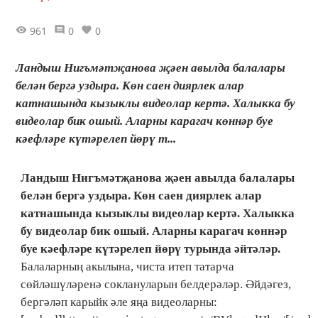
961
0
0
Ландыш Нигъмәтҗанова җәен авылда балалары
белән бергә уздыра. Көн саен диярлек алар
катнашында кызыклы видеолар кертә. Халыкка бу
видеолар бик ошый. Аларны карагач көннәр буе
кәефләре күтәрелеп йөрү т...
Ландыш Нигъмәтҗанова җәен авылда балалары
белән бергә уздыра. Көн саен диярлек алар
катнашында кызыклы видеолар кертә. Халыкка
бу видеолар бик ошый. Аларны карагач көннәр
буе кәефләре күтәрелеп йөрү турында әйтәләр.
Балаларның акылына, чиста итеп татарча
сөйләшүләренә соклануларын белдерәләр. Әйдәгез,
бергәләп карыйк әле яңа видеоларны: