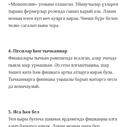
«Монополия» уенына охшаган. Уйнаучылар үзләрен
тырыш фермерлар ролендә сынап карый ала. Ләкин
моның өчен күп көч куярга кирәк. Чөнки бүре белән
төлке сагалап кына тора.
4.​ Песиләр һәм тычканнар
Фишкалары тычкан рәвешендә ясалган, алар эчендә
пыяла шар урнашкан. Әз генә ялгыштыңмы, шар
төшеп китә һәм фишкага артка атларга кирәк була.
Тычканнарга финишка уңышлы барып җитәргә песи
дә комачаулый.
5.​ Яса һәм бел
Уен кыры буенча шакмак ярдәмендә фишкаңны алга
алып барырга кирәк. Ләкин моның өчен бер