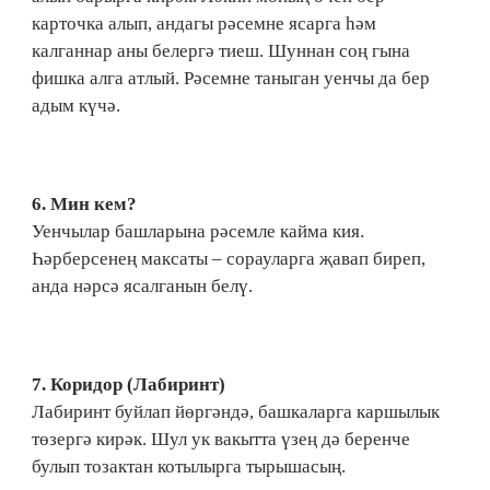
карточка алып, андагы рәсемне ясарга һәм
калганнар аны белергә тиеш. Шуннан соң гына
фишка алга атлый. Рәсемне таныган уенчы да бер
адым күчә.
6.​ Мин кем?
Уенчылар башларына рәсемле кайма кия.
Һәрберсенең максаты – сорауларга җавап биреп,
анда нәрсә ясалганын белү.
7. Коридор (Лабиринт)
Лабиринт буйлап йөргәндә, башкаларга каршылык
төзергә кирәк. Шул ук вакытта үзең дә беренче
булып тозактан котылырга тырышасың.