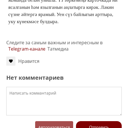
Команда белән уйнала. Үз төркемеңә карточкада ни
ясалганын һәм язылганын аңлатырга кирәк. Ләкин
сүзне әйтергә ярамый. Уен сүз байлыгын арттыра,
уку күнекмәсе булдыра.
Следите за самым важным и интересным в
Telegram-канале
Татмедиа
Нравится
Нет комментариев
Авторизоваться
Отправить