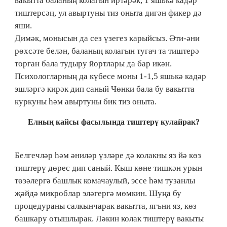
вакытта баланың колагын иртәрәк, 1 яшькә кадәр
тиштерсәң, ул авыртуны тиз оныта дигән фикер дә
яши.
Димәк, монысын да сез үзегез карыйсыз. Әти-әни
рөхсәте белән, баланың колагын тугач та тиштерә
торган бала тудыру йортлары да бар икән.
Психологларның да күбесе моны 1-1,5 яшькә кадәр
эшләргә кирәк дип саный Чөнки бала бу вакытта
куркуны һәм авыртуны бик тиз оныта.
Елның кайсы фасылында тиштерү кулайрак?
Белгечләр һәм әниләр үзләре дә колакны яз йә көз
тиштерү дөрес дип саный. Кыш көне тишкән урын
төзәлергә башлык комачаулый, эссе һәм тузанлы
җәйдә микроблар эләгергә мөмкин. Шуңа бу
процедураны салкынчарак вакытта, ягъни яз, көз
башкару отышлырак. Ләкин колак тиштерү вакыты