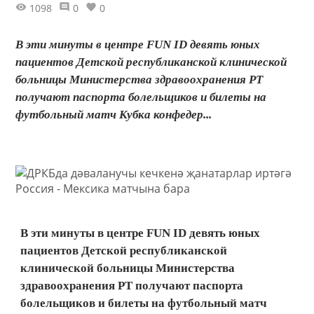
1098
0
0
В эти минуты в центре FUN ID девять юных
пациентов Детской республиканской клинической
больницы Министерства здравоохранения РТ
получают паспорта болельщиков и билеты на
футбольный матч Кубка конфедер...
В эти минуты в центре FUN ID девять юных
пациентов Детской республиканской
клинической больницы Министерства
здравоохранения РТ получают паспорта
болельщиков и билеты на футбольный матч