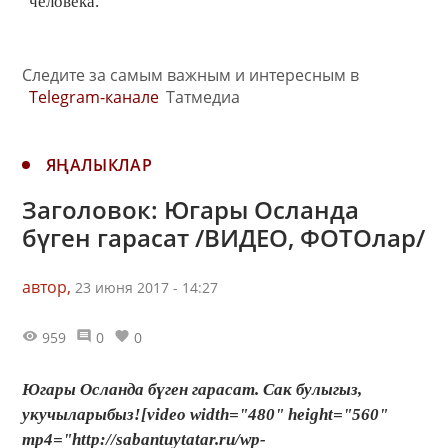
человека.
Следите за самым важным и интересным в
Telegram-канале
Татмедиа
ЯҢАЛЫКЛАР
Заголовок: Югары Осланда
бүген гарасат /ВИДЕО, ФОТОлар/
автор,
23 июня 2017 - 14:27
959
0
0
Югары Осланда бүген гарасат. Сак булыгыз,
укучыларыбыз![video width="480" height="560"
mp4="http://sabantuytatar.ru/wp-