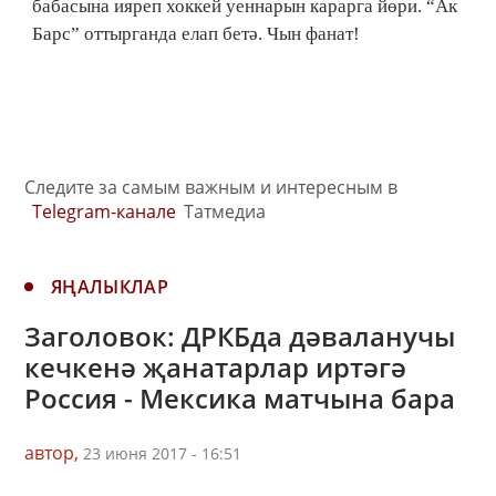
бабасына ияреп хоккей уеннарын карарга йөри. “Ак
Барс” оттырганда елап бетә. Чын фанат!
Следите за самым важным и интересным в
Telegram-канале
Татмедиа
ЯҢАЛЫКЛАР
Заголовок: ДРКБда дәваланучы
кечкенә җанатарлар иртәгә
Россия - Мексика матчына бара
автор,
23 июня 2017 - 16:51