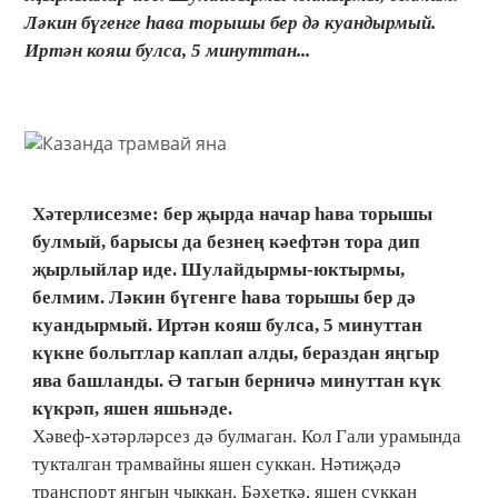
Ләкин бүгенге һава торышы бер дә куандырмый.
Иртән кояш булса, 5 минуттан...
Хәтерлисезме: бер җырда начар һава торышы
булмый, барысы да безнең кәефтән тора дип
җырлыйлар иде. Шулайдырмы-юктырмы,
белмим. Ләкин бүгенге һава торышы бер дә
куандырмый. Иртән кояш булса, 5 минуттан
күкне болытлар каплап алды, бераздан яңгыр
ява башланды. Ә тагын берничә минуттан күк
күкрәп, яшен яшьнәде.
Хәвеф-хәтәрләрсез дә булмаган. Кол Гали урамында
тукталган трамвайны яшен суккан. Нәтиҗәдә
транспорт янгын чыккан. Бәхеткә, яшен суккан