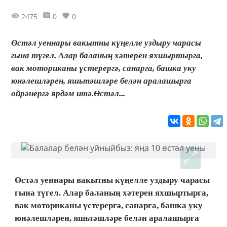
2475
0
0
Өстәл уеннары вакытны күңелле уздыру чарасы
гына түгел. Алар баланың хәтерен яхшыртырга,
вак моториканы үстерергә, санарга, башка уку
юнәлешләрен, яшьтәшләре белән аралашырга
өйрәнергә ярдәм итә.Өстәл...
Өстәл уеннары вакытны күңелле уздыру чарасы
гына түгел. Алар баланың хәтерен яхшыртырга,
вак моториканы үстерергә, санарга, башка уку
юнәлешләрен, яшьтәшләре белән аралашырга