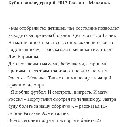
Кубка конфедераций-2017 Россия – Мексика.
«Мы отобрали тех детишек, чье состояние позволяет
выходить за пределы больниц. Детям от 4 до 17 лет.
На матчи они отправятся в сопровождении своего
родственника», – рассказала врач онко-гематолог
Лия Каримова.
Дети со своими мамами, бабушками, старшими
братьями и сестрами завтра отправятся на матч
Россия – Мексика. Также с ними поедут лечащий
врач и медсестра.
«Я люблю футбол. И смотреть, и играть. И матч
Россия – Португалия смотрел по телевизору. Завтра
буду болеть за нашу сборную», – рассказал 15-
летний Рамазан Ахметгалиев.
Всего сегодня получат паспорта и билеты 22