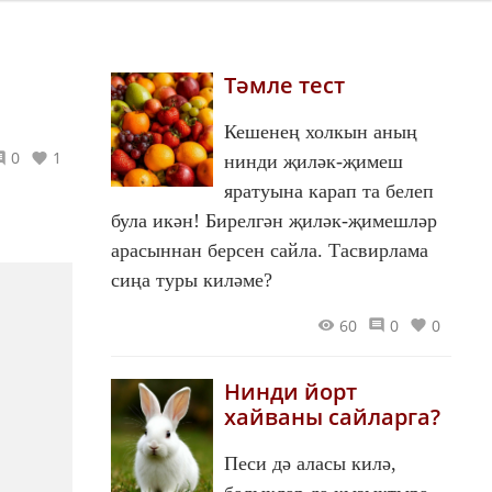
Тәмле тест
Кешенең холкын аның
0
1
нинди җиләк-җимеш
яратуына карап та белеп
була икән! Бирелгән җиләк-җимешләр
арасыннан берсен сайла. Тасвирлама
сиңа туры киләме?
60
0
0
Нинди йорт
хайваны сайларга?
Песи дә аласы килә,