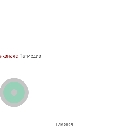
m-канале
Татмедиа
Главная