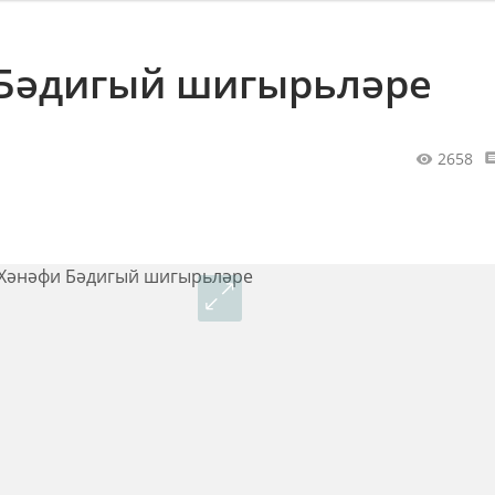
 Бәдигый шигырьләре
2658