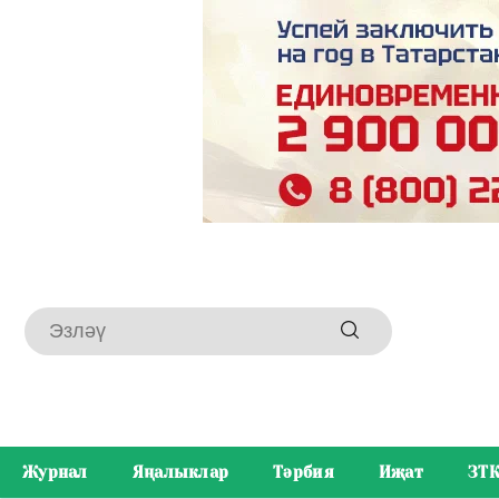
Журнал
Яңалыклар
Тәрбия
Иҗат
ЗТ