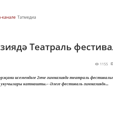
m-канале
Татмедиа
азиядә Театраль фестива
1155
рҗани исемендәге 2нче гимназиядә театраль фестиваль
 укучылары катнашты.– Әлеге фестиваль гимназиядә...