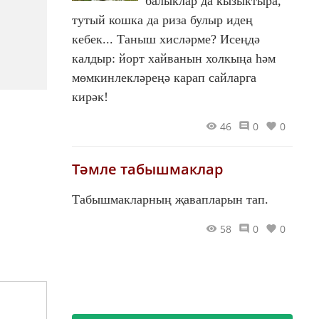
балыклар да кызыктыра,
тутый кошка да риза булыр идең
кебек... Таныш хисләрме? Исеңдә
калдыр: йорт хайванын холкыңа һәм
мөмкинлекләреңә карап сайларга
кирәк!
46
0
0
Тәмле табышмаклар
Табышмакларның җавапларын тап.
58
0
0