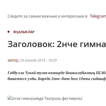
Следите за самым важным и интересным в
Telegra
ЯҢАЛЫКЛАР
Заголовок: 2нче гимн
автор,
29 апреля 2019 - 16:29
Габдулла Тукай туган көннәрдә башкалабызның Ш.Мә
бишенчесе узды. Биредә 2нче–8нче һәм 10нчы сыйныф