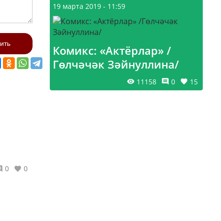
19 марта 2019 - 11:59
ить
Комикс: «Актёрлар» /
Гөлчәчәк Зәйнуллина/
11158
0
15
0
0