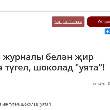
Авторизоваться
Отправ
» журналы белән җир
 түгел, шоколад "уята"!
1476