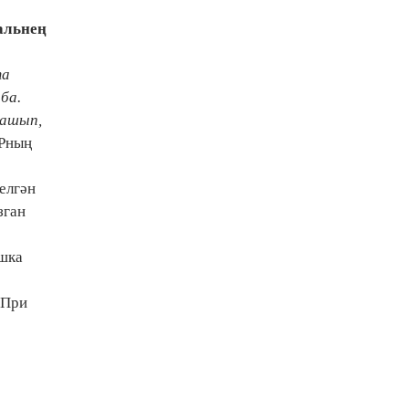
альнең
та
ба.
лашып,
ТРның
елгән
зган
ашка
-При