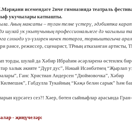
.Мәрҗани исемендәге 2нче гимназиядә театраль фестив
йныф укучылары катнашты.
рыла. Аның максаты – туган телне үстерү, әдәбиятка кара
едә шулай ук укытучының профессиональлеге дә чагылыш та
арга сәхнәдә үз-үзләрен ничек тотарга, тормыштагыча ара
и рәисе, режиссер, сценарист, ТРның атказанган артисты, 
ып торды, шулай да Хәбир Ибраһим әсәрләренә өстенлек бир
тар халык әкияте “Дүрт дус”, Нәкый Исәнбәтнең “Җырлап у
ралары”, Ганс Христиан Андерсен “Дюймовочка”, Хәбир
“Килмешәк”, Габдулла Тукайның “Кәҗә белән сарык” һәм б
арын күрсәгез сез?! Хәер, бөтен сыйныфлар арасында Гран
алар - җиңүчеләр: