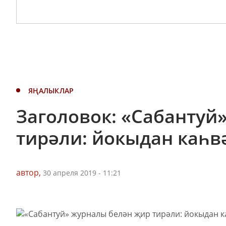
ЯҢАЛЫКЛАР
Заголовок: «Сабантуй
тирәли: йокыдан каһвә
автор,
30 апреля 2019 - 11:21