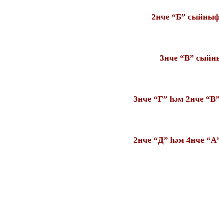
2нче “Б” сыйныф
3нче “В” сыйн
3нче “Г” һәм 2нче “
2нче “Д” һәм 4нче “