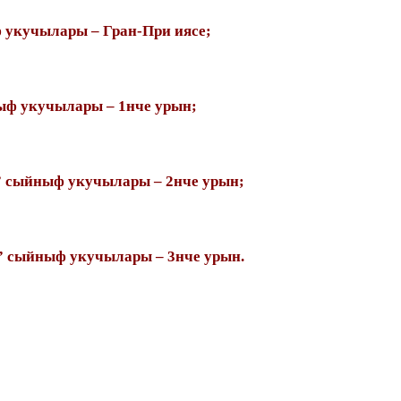
 укучылары – Гран-При иясе;
ыф укучылары – 1нче урын;
В” сыйныф укучылары – 2нче урын;
А” сыйныф укучылары – 3нче урын.