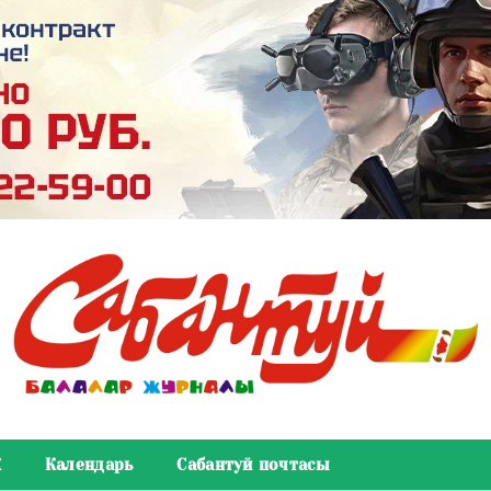
К
Календарь
Сабантуй почтасы