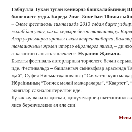
Габдулла Тукай туган көннәрдә башкалабызның Ш
бишенчесе узды. Биредә 2нче–8нче һәм 10нчы сы
– Әлеге фестиваль гимназиядә 2013 елдан бирле узды
мәхәббәт уяту, сәхнә серләре белән таныштыру. Бир
Алар укучыларга яраклы сәхнә әсәрен табарга, балал
тамашачыны җәлеп итәргә өйрәтергә тиеш,
– ди жюр
атказанган сәнгать эшлеклесе
Нурания Җамали.
Быелгы фестиваль авторларның төрлелеге белән аерыл
иде. Фестивальдә – башлангыч сыйныфлар арасында Та
җәй”, Суфия Нигъмәтҗанованың “Сәяхәтче куян маҗа
Ибраһимның “Төпчек малай маҗаралары”, “Квартет”, 
әкиятләр сәхнәләштерелгән иде.
Бүләкләү вакыты җиткәч, җиңүчеләрнең шатланганлыкл
яисә беренчелекне ал әле син!
Менә 