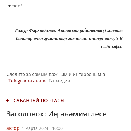
телим!
Тимур Фәрхтдинов, Актаныш районының Сәләтле
балалар өчен гуманитар гимназия-интернаты,
3 Б
сыйныфы.
Следите за самым важным и интересным в
Telegram-канале
Татмедиа
САБАНТУЙ ПОЧТАСЫ
Заголовок: Иң әһәмиятлесе
автор,
1 марта 2024 - 10:00