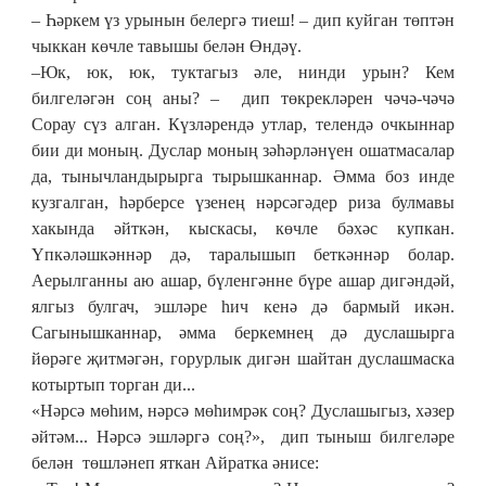
– Һәркем үз урынын белергә тиеш! – дип куйган төптән
чыккан көчле тавышы белән Өндәү.
–Юк, юк, юк, туктагыз әле, нинди урын? Кем
билгеләгән соң аны? – дип төкрекләрен чәчә-чәчә
Сорау сүз алган. Күзләрендә утлар, телендә очкыннар
бии ди моның. Дуслар моның зәһәрләнүен ошатмасалар
да, тынычландырырга тырышканнар. Әмма боз инде
кузгалган, һәрберсе үзенең нәрсәгәдер риза булмавы
хакында әйткән, кыскасы, көчле бәхәс купкан.
Үпкәләшкәннәр дә, таралышып беткәннәр болар.
Аерылганны аю ашар, бүленгәнне бүре ашар дигәндәй,
ялгыз булгач, эшләре һич кенә дә бармый икән.
Сагынышканнар, әмма беркемнең дә дуслашырга
йөрәге җитмәгән, горурлык дигән шайтан дуслашмаска
котыртып торган ди...
«Нәрсә мөһим, нәрсә мөһимрәк соң? Дуслашыгыз, хәзер
әйтәм... Нәрсә эшләргә соң?», дип тыныш билгеләре
белән төшләнеп яткан Айратка әнисе: