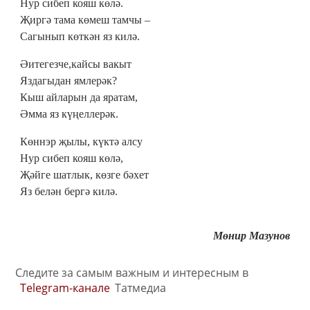
Нур сибеп кояш көлә.
Җиргә тама көмеш тамчы –
Сагынып көткән яз килә.
Әитегезче,кайсы вакыт
Яздагыдан ямлерәк?
Кыш айларын да яратам,
Әмма яз күңеллерәк.
Көннэр җылы, күктә алсу
Нур сибеп кояш көлә,
Җәйге шатлык, көзге бәхет
Яз белән бергә килә.
Мөнир Мазунов
Следите за самым важным и интересным в
Telegram-канале
Татмедиа