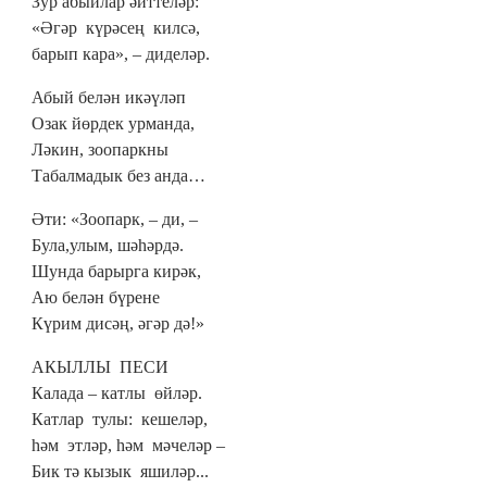
Зур абыйлар әйттеләр:
«Әгәр күрәсең килсә,
барып кара», – диделәр.
Абый белән икәүләп
Озак йөрдек урманда,
Ләкин, зоопаркны
Табалмадык без анда…
Әти: «Зоопарк, – ди, –
Була,улым, шәһәрдә.
Шунда барырга кирәк,
Аю белән бүрене
Күрим дисәң, әгәр дә!»
АКЫЛЛЫ ПЕСИ
Калада – катлы өйләр.
Катлар тулы: кешеләр,
һәм этләр, һәм мәчеләр –
Бик тә кызык яшиләр...