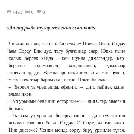
1460
0
0
«Ак каурый» түгәрәге әгъзасы әкияте.
Яшәгәннәр ди, тыныш билгеләре: Нокта, Өтер, Өндәү
һәм Сорау. Бик дус, тату булганнар алар. Юкка гына
халык берлек кайда – көч шунда димәгәндер. Бер-
берсенә ярдәмләшеп, киңәшләшеп, җөмләләр
төзегәннәр, ди. Җөмләләре искиткеч эчтәлекле булып,
матур текстлар барлыкка килгән. Нокта һәрчак:
– Һәркем үз урынында, әфәрин, – дип, тыйнак кына
елмая икән.
– Үз урынын белә дип өстәр идем, – дия Өтер, мыегын
борып.
– Һәркем үз урынын белергә тиеш! – дип куя төптән
чыккан тавышы белән Өндәү. Ә Сорау дәшми икән.
Ник дисезме? Чөнки монда сорау бирү урынлы түгел.