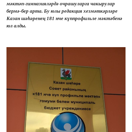
мәктәп-гимназияләрдә очрашуларга чакырулар
бермә-бер арта. Бу юлы редакция хезмәткәрләре
Казан шәһәренең 181 нче күппрофильле мәктәбенә
юл алды.