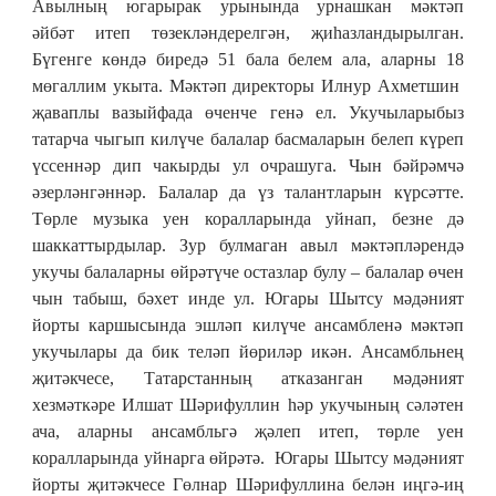
Авылның югарырак урынында урнашкан мәктәп
әйбәт итеп төзекләндерелгән, җиһазландырылган.
Бүгенге көндә биредә 51 бала белем ала, аларны 18
мөгаллим укыта. Мәктәп директоры Илнур Ахметшин
җаваплы вазыйфада өченче генә ел. Укучыларыбыз
татарча чыгып килүче балалар басмаларын белеп күреп
үссеннәр дип чакырды ул очрашуга. Чын бәйрәмчә
әзерләнгәннәр. Балалар да үз талантларын күрсәтте.
Төрле музыка уен коралларында уйнап, безне дә
шаккаттырдылар. Зур булмаган авыл мәктәпләрендә
укучы балаларны өйрәтүче остазлар булу – балалар өчен
чын табыш, бәхет инде ул. Югары Шытсу мәдәният
йорты каршысында эшләп килүче ансамбленә мәктәп
укучылары да бик теләп йөриләр икән. Ансамбльнең
җитәкчесе, Татарстанның атказанган мәдәният
хезмәткәре Илшат Шәрифуллин һәр укучының сәләтен
ача, аларны ансамбльгә җәлеп итеп, төрле уен
коралларында уйнарга өйрәтә. Югары Шытсу мәдәният
йорты җитәкчесе Гөлнар Шәрифуллина белән иңгә-иң