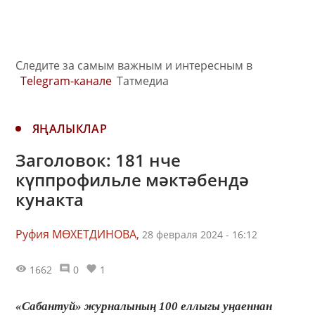
Следите за самым важным и интересным в
Telegram-канале
Татмедиа
ЯҢАЛЫКЛАР
Заголовок: 181 нче
күппрофильле мәктәбендә
кунакта
Руфия МӨХЕТДИНОВА,
28 февраля 2024 - 16:12
1662
0
1
«Сабантуй» журналының 100 еллыгы уңаеннан