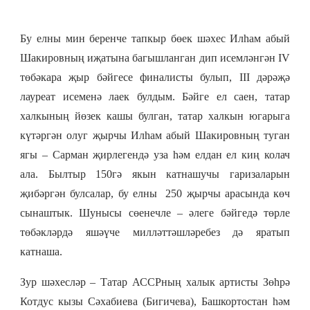
Бу елны мин беренче тапкыр бөек шәхес Илһам абый
Шакировның иҗатына багышланган дип исемләнгән IV
төбәкара җыр бәйгесе финалисты булып, III дәрәҗә
лауреат исеменә лаек булдым. Бәйге ел саен, татар
халкының йөзек кашы булган, татар халкын югарыга
күтәргән олуг җырчы Илһам абый Шакировның туган
ягы – Сарман җирлегендә уза һәм елдан ел киң колач
ала. Былтыр 150гә якын катнашучы гаризаларын
җибәргән булсалар, бу елны 250 җырчы арасында көч
сынаштык. Шунысы сөенечле – әлеге бәйгедә төрле
төбәкләрдә яшәүче милләттәшләребез дә яратып
катнаша.
Зур шәхесләр – Татар АССРның халык артисты Зөһрә
Котдус кызы Сәхабиева (Бигичева), Башкортостан һәм