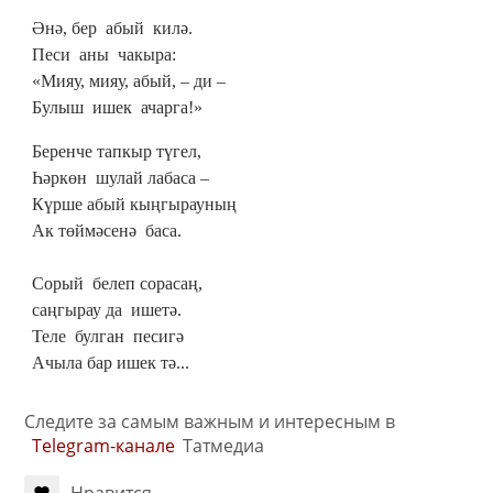
Әнә, бер абый килә.
Песи аны чакыра:
«Мияу, мияу, абый, – ди –
Булыш ишек ачарга!»
Беренче тапкыр түгел,
Һәркөн шулай лабаса –
Күрше абый кыңгырауның
Ак төймәсенә баса.
Сорый белеп сорасаң,
саңгырау да ишетә.
Теле булган песигә
Ачыла бар ишек тә...
Следите за самым важным и интересным в
Telegram-канале
Татмедиа