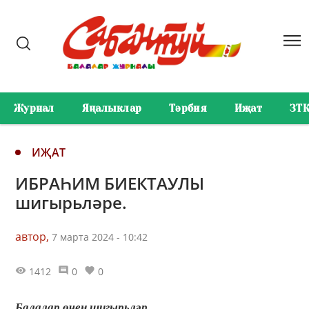
Журнал
Яңалыклар
Тәрбия
Иҗат
ЗТ
ИҖАТ
ИБРАҺИМ БИЕКТАУЛЫ
шигырьләре.
автор,
7 марта 2024 - 10:42
1412
0
0
Балалар өчен шигырьләр