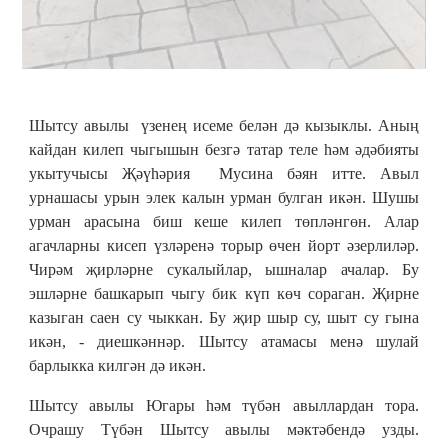
Шытсу авылы үзенең исеме белән дә кызыклы. Аның
кайдан килеп чыгышын безгә татар теле һәм әдәбияты
укытучысы Җәүһәрия Мусина бәян итте. Авыл
урнашасы урын элек калын урман булган икән. Шушы
урман арасына биш кеше килеп төпләнгөн. Алар
агачларны кисеп үзләренә торыр өчен йорт әзерлиләр.
Чирәм җирләрне сукалыйлар, ышналар ачалар. Бу
эшләрне башкарып чыгу бик күп көч сораган. Җирне
казыган саен су чыккан. Бу җир шыр су, шыт су гына
икән, - диешкәннәр. Шытсу атамасы менә шулай
барлыкка килгән дә икән.
Шытсу авылы Югары һәм түбән авыллардан тора.
Очрашу Түбән Шытсу авылы мәктәбендә узды.