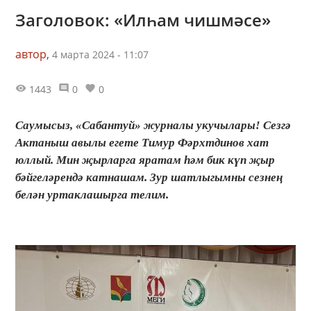
Заголовок: «Илһам чишмәсе»
автор,
4 марта 2024 - 11:07
1443
0
0
Саумысыз, «Сабантуй» журналы укучылары! Cезгә
Актаныш авылы егете Тимур Фәрхтдинов хат
юллый. Мин җырларга яратам һәм бик күп җыр
бәйгеләрендә катнашам. Зур шатлыгымны сезнең
белән уртаклашырга телим.