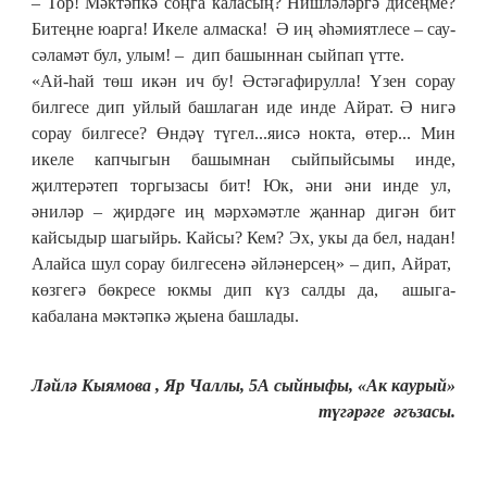
– Тор! Мәктәпкә соңга каласың? Нишләләргә дисеңме?
Битеңне юарга! Икеле алмаска! Ә иң әһәмиятлесе – сау-
сәламәт бул, улым! – дип башыннан сыйпап үтте.
«Ай-һай төш икән ич бу! Әстәгафирулла! Үзен сорау
билгесе дип уйлый башлаган иде инде Айрат. Ә нигә
сорау билгесе? Өндәү түгел...яисә нокта, өтер... Мин
икеле капчыгын башымнан сыйпыйсымы инде,
җилтерәтеп торгызасы бит! Юк, әни әни инде ул,
әниләр – җирдәге иң мәрхәмәтле җаннар дигән бит
кайсыдыр шагыйрь. Кайсы? Кем? Эх, укы да бел, надан!
Алайса шул сорау билгесенә әйләнерсең» – дип, Айрат,
көзгегә бөкресе юкмы дип күз салды да, ашыга-
кабалана мәктәпкә җыена башлады.
Ләйлә Кыямова , Яр Чаллы, 5А сыйныфы, «Ак каурый»
түгәрәге әгъзасы.