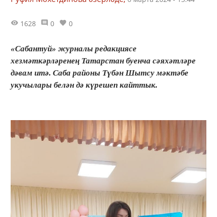
1628
0
0
«Cабантуй» журналы редакциясе
хезмәткәрләренең Татарстан буенча сәяхәтләре
дәвам итә. Саба районы Түбән Шытсу мәктәбе
укучылары белән дә күрешеп кайттык.