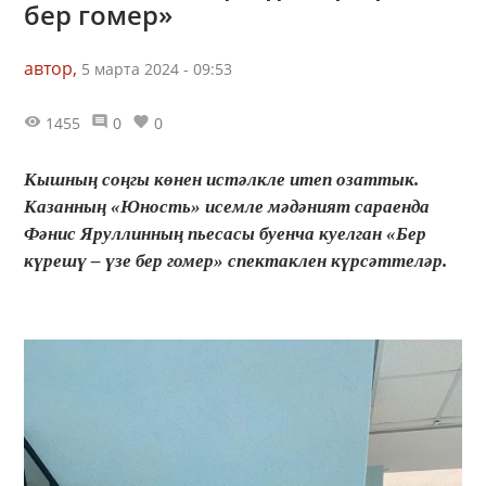
бер гомер»
автор,
5 марта 2024 - 09:53
1455
0
0
Кышның соңгы көнен истәлкле итеп озаттык.
Казанның «Юность» исемле мәдәният сараенда
Фәнис Яруллинның пьесасы буенча куелган «Бер
күрешү – үзе бер гомер» спектаклен күрсәттеләр.