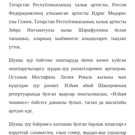
Татарстан Республикасының халык артисты, Россия
Федерациясенең атказанган артисты Идрис Мөдәрис
улы Газиев, Татарстан Республикасының халык артисты
Зөһрә Нигъмәтулла кызы Шәрифуллина белән
танышып, аларның кыйммәтле киңәшләрен тыңлап
үттек.
Шушы зур бәйгене оештыруда бөтен көчен куйган
оештыручыларга зурдан-зур рәхмәтләремне җиткерәм.
Остазым Мостафина Лилия Реваль кызына чын
күңелдән зур рәхмәт. Илһам абый Шакировның
репертуарында булган җырлар онытылмасын, «Илһам
чишмәсе» бәйгесе дәвамлы булып, тагын да масштабы
артсын иде.
Шушы зур бәйрәмгә катнашы булган барлык кешеләргә
корычтай сәламәтлек, озын гомер, яңадан-яңа уңышлар