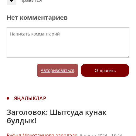
Нравится
Нет комментариев
Авторизоваться
Отправить
ЯҢАЛЫКЛАР
Заголовок: Шытсуда кунак
булдык!
Руфия Мөхетдинова әзерләде,
6 марта 2024 - 13:44