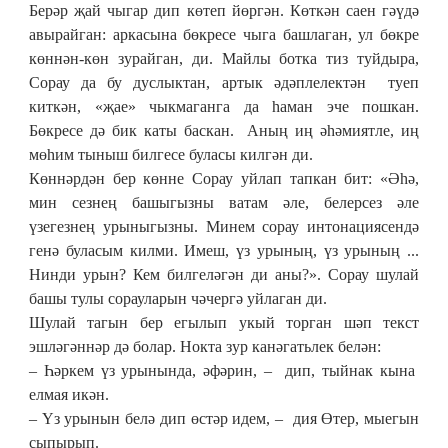
Берәр җай чыгар дип көтеп йөргән. Көткән саен гәүдә
авырайган: аркасына бөкресе чыга башлаган, ул бөкре
көннән-көн зурайган, ди. Майлы ботка тиз туйдыра,
Сорау да бу дуслыктан, артык әдәплелектән туеп
киткән, «җае» чыкмаганга да һаман эче пошкан.
Бөкресе дә бик каты баскан. Аның иң әһәмиятле, иң
мөһим тыныш билгесе буласы килгән ди.
Көннәрдән бер көнне Сорау уйлап тапкан бит: «Әһә,
мин сезнең башыгызны ватам әле, белерсез әле
үзегезнең урыныгызны. Минем сорау интонациясендә
генә буласым килми. Имеш, үз урының, үз урының ...
Нинди урын? Кем билгеләгән ди аны?». Сорау шулай
башы тулы сорауларын чәчергә уйлаган ди.
Шулай тагын бер егылып укый торган шәп текст
эшләгәннәр дә болар. Нокта зур канәгатьлек белән:
– Һәркем үз урынында, әфәрин, – дип, тыйнак кына
елмая икән.
– Үз урынын белә дип өстәр идем, – дия Өтер, мыегын
сыпырып.