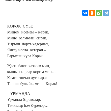
КӨРӘК СҮЗЕ
Минем исемем – Көрәк,
Мине белмәгән сирәк,
Тырыш йөртә кадерләп,
Ялкау йөртә өстерәп –
Барысын күрә Көрәк...
Җәен бакча казыйм мин,
кышын карлар көрим мин…
Кемгә эшчән дус кирәк –
Таныш булыйк, мин – Көрәк!
УРМАНДА
Урманда бар аюлар,
Төлкеләр һәм бүреләр…