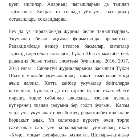
куеп эшлиләр. Аларның чыгышларын да тыңлап
туймаслык. Бигрәк тә гөсләдә уйнаучы кызларның
осталыклары сокландырды.
Без дә үз чиратыбызда журнал белән таныштырдык.
Укучылар белән әңгәмә форматында аралаштык.
Редакциябездә нәшер ителгән басмалар, китаплар
турында җентеләп сөйләдек. Түбән Шытсу мәктәбе элек
редакция белән тыгыз элемтәдә булганнар. 2016, 2017,
2018 елгы Сабантуй журналларында басылган Түбән
Шытсу мәктәбе укучыларның иҗат тимешләре моңа
ачык дәллил. Хәтта кайбер укучылар бәйгеләрдә
катнашып, бүләкләр дә ота торган булган икән. Әлеге
очрашу, төрле сәбәпләр аркасында өзелгән дуслык
күперенең яңадан салуына бер сәбәп булсын. Каләм
чарлаучы укучылар өчен безнең редакциябез ишекләре
һәрвакыт ачык. Үз сәләтеңне күрсәтү өчен төрле
сәхифәләр бар: уен коралларында уйныйсың икән
«Күңел моңы» сәхифәсенә рәхим ит. Шигырь-әкиятләр