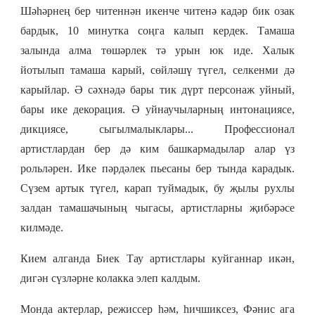
Шәһәрнең бер читеннән икенче читенә кадәр бик озак
бардык, 10 минутка соңга калып кердек. Тамаша
залында алма төшәрлек тә урын юк иде. Халык
йотылып тамаша карый, сөйләшү түгел, селкенми дә
карыйлар. Ә сәхнәдә бары тик дүрт персонаж уйный,
бары ике декорация. Ә уйнаучыларның интонациясе,
дикциясе, сыгылмалыклары... Профессионал
артистлардан бер дә ким башкармадылар алар үз
рольләрен. Ике пәрдәлек пьесаны бер тында карадык.
Сүзем артык түгел, карап туймадык, бу җылы рухлы
залдан тамашачының чыгасы, артистларны җибәрәсе
килмәде.
Кием алганда Биек Тау артистлары куйганнар икән,
дигән сүзләрне колакка элеп калдым.
Монда актерлар, режиссер һәм, һичшиксез, Фәнис ага