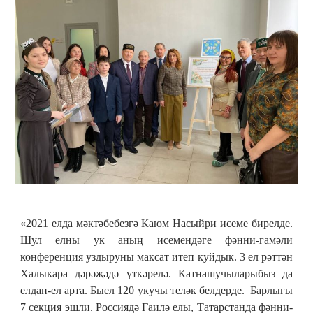
«2021 елда мәктәбебезгә Каюм Насыйри исеме бирелде.
Шул елны ук аның исемендәге фәнни-гамәли
конференция уздыруны максат итеп куйдык. 3 ел рәттән
Халыкара дәрәҗәдә үткәрелә. Катнашучыларыбыз да
елдан-ел арта. Быел 120 укучы теләк белдерде. Барлыгы
7 секция эшли. Россиядә Гаилә елы, Татарстанда фәнни-