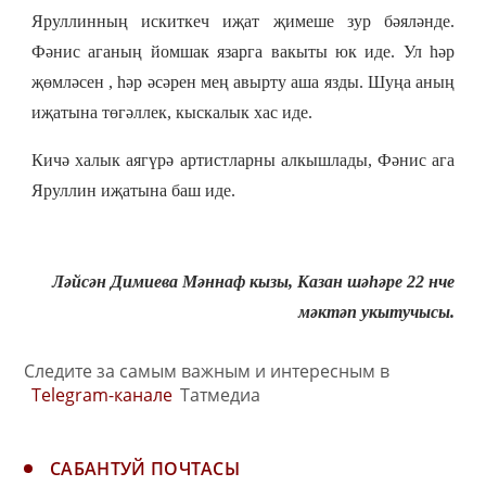
Яруллинның искиткеч иҗат җимеше зур бәяләнде.
Фәнис аганың йомшак язарга вакыты юк иде. Ул һәр
җөмләсен , һәр әсәрен мең авырту аша язды. Шуңа аның
иҗатына төгәллек, кыскалык хас иде.
Кичә халык аягүрә артистларны алкышлады, Фәнис ага
Яруллин иҗатына баш иде.
Ләйсән Димиева Мәннаф кызы, Казан шәһәре 22 нче
мәктәп укытучысы.
Следите за самым важным и интересным в
Telegram-канале
Татмедиа
САБАНТУЙ ПОЧТАСЫ