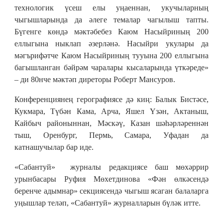
технологик үсеш елы уңаеннан, укучыларның
чыгышларында да әлеге темалар чагылыш тапты.
Бүгенге көндә мәктәбебез Каюм Насыйриның 200
еллыгына ныклап әзерләнә. Насыйри укулары да
мәгърифәтче Каюм Насыйриның тууына 200 еллыгына
багышланган бәйрәм чаралары кысаларында үткәреде»
– ди 80нче мәктәп диреторы Роберт Мансуров.
Конференциянең герографиясе дә киң: Балык Бистәсе,
Кукмара, Түбән Кама, Арча, Яшел Үзән, Актаныш,
Кайбыч районыннан, Мәскәү, Казан шәһәрләреннән
тыш, Оренбург, Пермь, Самара, Уфадан да
катнашучылар бар иде.
«Сабантуй» журналы редакциясе баш мөхәррир
урынбасары Руфия Мөхетдинова «Фән өлкәсендә
беренче адымнар» секциясендә чыгыш ясаган балаларга
уңышлар теләп, «Сабантуй» журналларын бүләк итте.