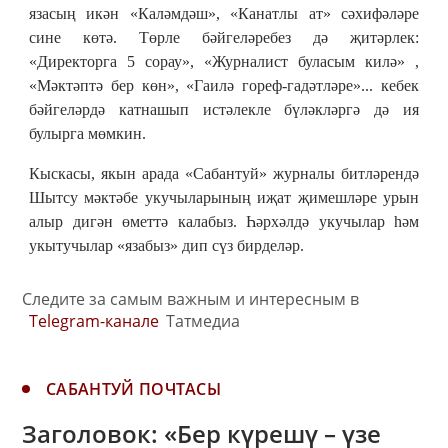
язасың икән «Каләмдәш», «Канатлы ат» сәхифәләре
сине көтә. Төрле бәйгеләребез дә җитәрлек:
«Директорга 5 сорау», «Журналист буласым килә» ,
«Мәктәптә бер көн», «Гаилә гореф-гадәтләре»... кебек
бәйгеләрдә катнашып истәлекле бүләкләргә дә ия
булырга мөмкин.
Кыскасы, якын арада «Сабантуй» журналы битләрендә
Шытсу мәктәбе укучыларының иҗат җимешләре урын
алыр дигән өметтә калабыз. Һәрхәлдә укучылар һәм
укытучылар «язабыз» дип сүз бирделәр.
Следите за самым важным и интересным в
Telegram-канале
Татмедиа
САБАНТУЙ ПОЧТАСЫ
Заголовок: «Бер күрешү – үзе