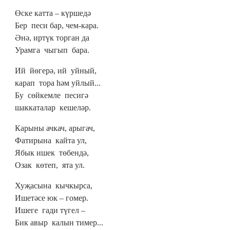
Өске катта – күршедә
Бер песи бар, чем-кара.
Әнә, иртүк торган да
Урамга чыгып бара.
Ий йөгерә, ий уйный,
карап тора һәм уйлый...
Бу сөйкемле песигә
шаккаталар кешеләр.
Карыны ачкач, арыгач,
Фатирына кайта ул,
Ябык ишек төбендә,
Озак көтеп, ята ул.
Хуҗасына кычкырса,
Ишетәсе юк – гомер.
Ишеге гади түгел –
Бик авыр калын тимер...