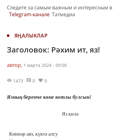
Следите за самым важным и интересным в
Telegram-канале
Татмедиа
ЯҢАЛЫКЛАР
Заголовок: Рәхим ит, яз!
автор,
1 марта 2024 - 09:00
1473
0
0
Язның беренче көне котлы булсын!
Яз килә
Көннәр аяз, күктә алсу