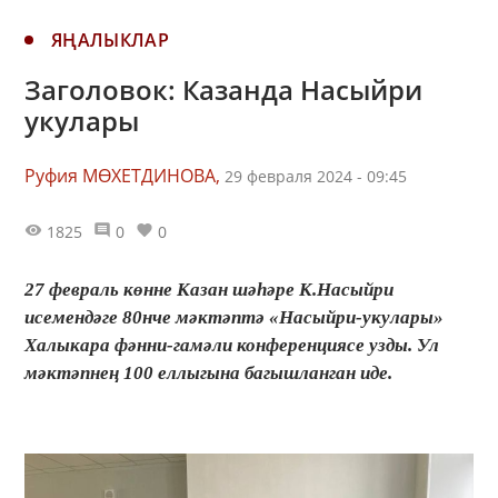
ЯҢАЛЫКЛАР
Заголовок: Казанда Насыйри
укулары
Руфия МӨХЕТДИНОВА,
29 февраля 2024 - 09:45
1825
0
0
27 февраль көнне Казан шәһәре К.Насыйри
исемендәге 80нче мәктәптә «Насыйри-укулары»
Халыкара фәнни-гамәли конференциясе узды. Ул
мәктәпнең 100 еллыгына багышланган иде.