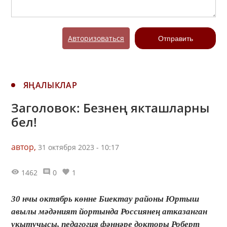
Авторизоваться
Отправить
ЯҢАЛЫКЛАР
Заголовок: Безнең якташларны
бел!
автор,
31 октября 2023 - 10:17
1462
0
1
30 нчы октябрь көнне Биектау районы Юртыш
авылы мәдәният йортында Россиянең атказанган
укытучысы, педагогия фәннәре докторы Роберт