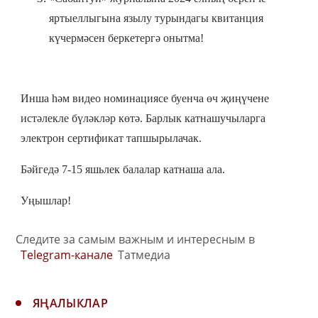
яртыеллыгына язылу турындагы квитанция
күчермәсен беркетергә онытма!
Инша һәм видео номинациясе буенча өч җиңүчене
истәлекле бүләкләр көтә. Барлык катнашучыларга
электрон сертификат тапшырылачак.
Бәйгедә 7-15 яшьлек балалар катнаша ала.
Уңышлар!
Следите за самым важным и интересным в
Telegram-канале
Татмедиа
ЯҢАЛЫКЛАР