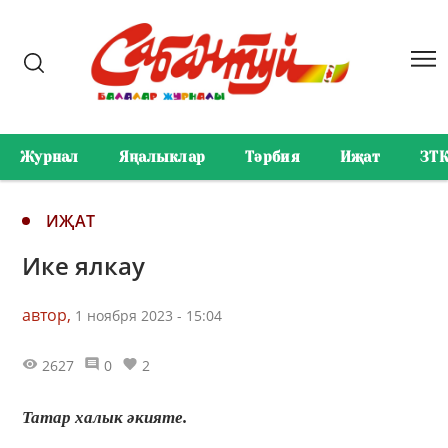
Журнал
Яңалыклар
Тәрбия
Иҗат
ЗТ
ИҖАТ
Ике ялкау
автор,
1 ноября 2023 - 15:04
2627
0
2
Татар халык әкияте.