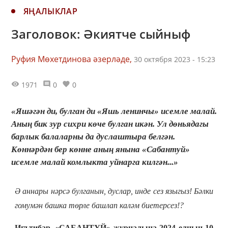
ЯҢАЛЫКЛАР
Заголовок: Әкиятче сыйныф
Руфия Мөхетдинова әзерләде,
30 октября 2023 - 15:23
1971
0
0
«Яшәгән ди, булган ди «Яшь ленинчы» исемле малай.
Аның бик зур сихри көче булган икән. Ул дөньядагы
барлык балаларны да дуслаштыра белгән.
Көннәрдән бер көнне аның янына «Сабантуй»
исемле малай комлыкта уйнарга килгән...»
Ә аннары нәрсә булганын, дуслар, инде сез языгыз! Бәлки
гомумән башка төрле башлап каләм биетерсез!?
Игътибар, «САБАНТУЙ» журналына 2024 елның 10