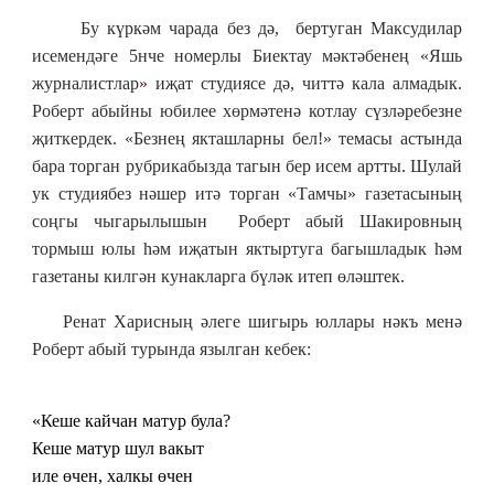
Бу күркәм чарада без дә, бертуган Максудилар
исемендәге 5нче номерлы Биектау мәктәбенең «Яшь
журналистлар
»
иҗат студиясе дә, читтә кала алмадык.
Роберт абыйны юбилее хөрмәтенә котлау сүзләребезне
җиткердек. «Безнең якташларны бел!» темасы астында
бара торган рубрикабызда тагын бер исем артты. Шулай
ук студиябез нәшер итә торган
«
Тамчы» газетасының
соңгы чыгарылышын Роберт абый Шакировның
тормыш юлы һәм иҗатын яктыртуга багышладык һәм
газетаны килгән кунакларга бүләк итеп өләштек.
Ренат Харисның әлеге шигырь юллары нәкъ менә
Роберт абый турында язылган кебек:
«Кеше кайчан матур була?
Кеше матур шул вакыт
иле өчен, халкы өчен