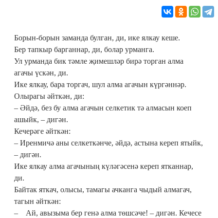
Борын-борын заманда булган, ди, ике ялкау кеше.
Бер тапкыр барганнар, ди, болар урманга.
Ул урманда бик тәмле җимешләр бирә торган алма
агачы үскән, ди.
Ике ялкау, бара торгач, шул алма агачын күргәннәр.
Олырагы әйткән, ди:
– Әйдә, без бу алма агачын селкетик тә алмасын коеп
ашыйк, – дигән.
Кечерәге әйткән:
– Иренмичә аны селкеткәнче, әйдә, астына кереп ятыйк,
– дигән.
Ике ялкау алма агачының күләгәсенә кереп ятканнар,
ди.
Байтак яткач, олысы, тамагы ачканга чыдый алмагач,
тагын әйткән:
– Ай, авызыма бер генә алма төшсәче! – дигән. Кечесе