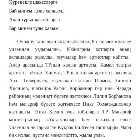
Күренекле шәхесләргә
Бай минем газиз халкым...
Алар турында сөйләргә
Бар минем тулы хакым.
Очрашу танылган якташыбызның 85 яшьлек юбилее
уңаеннан уздырылды. Юбилярны котларга аның
якташлары җыелды, язучылар һәм артистлар кайтты.
Алар арасында ТРның халык артисты, Камал театры
артисты Әсхәт Хисмәт, ТРның халык артисты, җырчы
Азат Тимершәех, язучылар Солтан Шәмси, Зиннур
Хөснияр, шагыйрь Рафис Корбаннар бар иде. Чарада
районның мәдәният бүлеге җитәкчесе Лилия Борһанова
һәм мәгариф бүлеге җитәкчесе Нияз Әхмәтҗановлар
катнашты. Нияз Камил улы юбилярга ТР Мәгариф
министрының
«
Укытучылар һәм остазлар елы»
уңаеннан чыгарылган Күкрәк билгесен тапшырды. Чара
бик ихлас, дустанә мөнәсәбәттә, җылы узды.