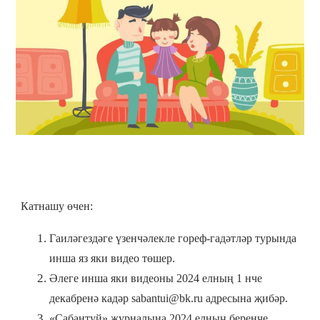
Катнашу өчен:
Гаиләгездәге үзенчәлекле гореф-гадәтләр турында
инша яз яки видео төшер.
Әлеге инша яки видеоны 2024 елның 1 нче
декабренә кадәр sabantui@bk.ru адресына җибәр.
«Сабантуй» журналына 2024 елның беренче