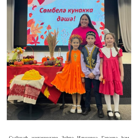
Сыйныф җитәкчеләре Зөһрә Илүсовна Гәрәева һәм