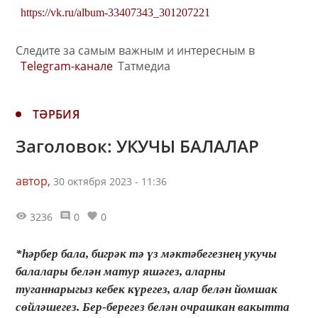
https://vk.ru/album-33407343_301207221
Следите за самым важным и интересным в
Telegram-канале
Татмедиа
ТӘРБИЯ
Заголовок: УКУЧЫ БАЛАЛАР
автор,
30 октября 2023 - 11:36
3236
0
0
*һәрбер бала, бигрәк тә үз мәктәбегезнең укучы
балалары белән матур яшәгез, аларны
туганнарыгыз кебек күрегез, алар белән йомшак
сөйләшегез. Бер-берегез белән очрашкан вакытта