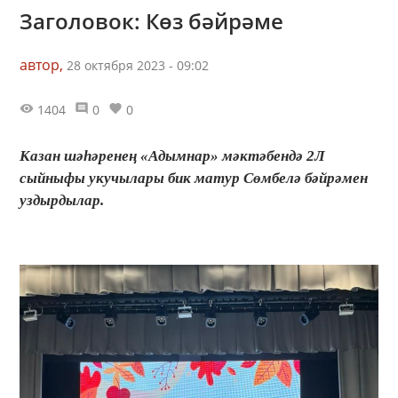
Заголовок: Көз бәйрәме
автор,
28 октября 2023 - 09:02
1404
0
0
Казан шәһәренең «Адымнар» мәктәбендә 2Л
сыйныфы укучылары бик матур Сөмбелә бәйрәмен
уздырдылар.