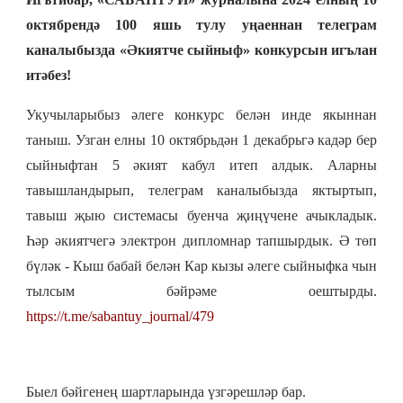
октябрендә 100 яшь тулу уңаеннан телеграм
каналыбызда «Әкиятче сыйныф» конкурсын игълан
итәбез!
Укучыларыбыз әлеге конкурс белән инде якыннан
таныш. Узган елны 10 октябрьдән 1 декабрьгә кадәр бер
сыйныфтан 5 әкият кабул итеп алдык. Аларны
тавышландырып, телеграм каналыбызда яктыртып,
тавыш җыю системасы буенча җиңүчене ачыкладык.
Һәр әкиятчегә электрон дипломнар тапшырдык. Ә төп
бүләк - Кыш бабай белән Кар кызы әлеге сыйныфка чын
тылсым бәйрәме оештырды.
https://t.me/sabantuy_journal/479
Быел бәйгенең шартларында үзгәрешләр бар.