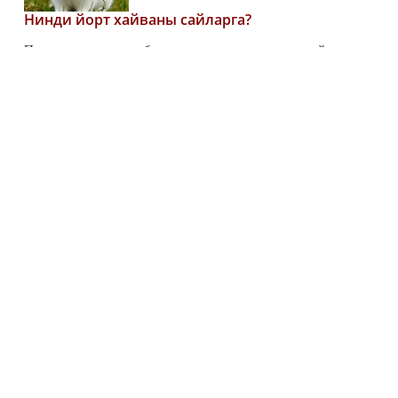
Нинди йорт хайваны сайларга?
Песи дә аласы килә, балыклар да кызыктыра, тутый кошка
да риза булыр идең кебек... Таныш хисләрме? Исеңдә
калдыр: йорт хайванын холкыңа һәм мөмкинлекләреңә
карап сайларга кирәк!
47
0
0
Тәмле табышмаклар
Табышмакларның җавапларын тап.
61
0
0
19 марта 2019 - 11:59