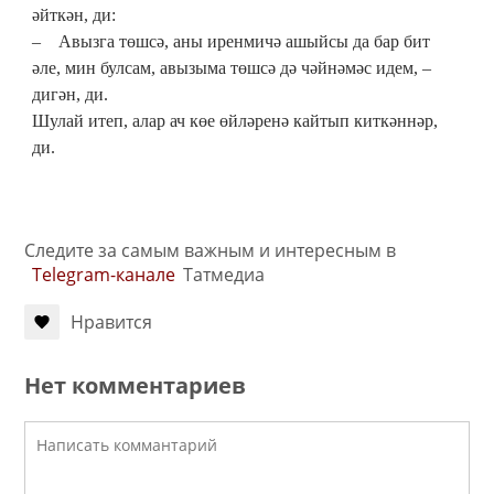
әйткән, ди:
– Авызга төшсә, аны иренмичә ашыйсы да бар бит
әле, мин булсам, авызыма төшсә дә чәйнәмәс идем, –
дигән, ди.
Шулай итеп, алар ач көе өйләренә кайтып киткәннәр,
ди.
Следите за самым важным и интересным в
Telegram-канале
Татмедиа
Нравится
Нет комментариев