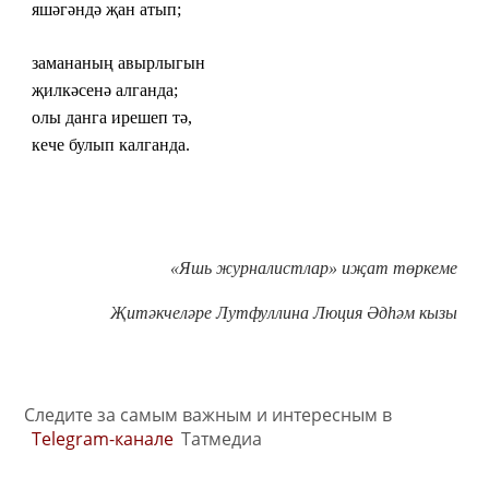
яшәгәндә җан атып;
замананың авырлыгын
җилкәсенә алганда;
олы данга ирешеп тә,
кече булып калганда.
«Яшь журналистлар» иҗат төркеме
Җитәкчеләре Лутфуллина Люция Әдһәм кызы
Следите за самым важным и интересным в
Telegram-канале
Татмедиа