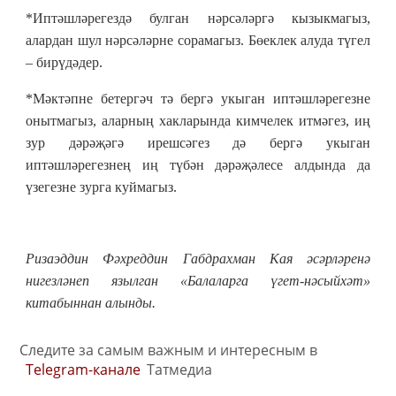
*Иптәшләрегездә булган нәрсәләргә кызыкмагыз,
алардан шул нәрсәләрне сорамагыз. Бөеклек алуда түгел
– бирүдәдер.
*Мәктәпне бетергәч тә бергә укыган иптәшләрегезне
онытмагыз, аларның хакларында кимчелек итмәгез, иң
зур дәрәҗәгә ирешсәгез дә бергә укыган
иптәшләрегезнең иң түбән дәрәҗәлесе алдында да
үзегезне зурга куймагыз.
Ризаэддин Фәхреддин Габдрахман Кая әсәрләренә
нигезләнеп язылган «Балаларга үгет-нәсыйхәт»
китабыннан алынды.
Следите за самым важным и интересным в
Telegram-канале
Татмедиа