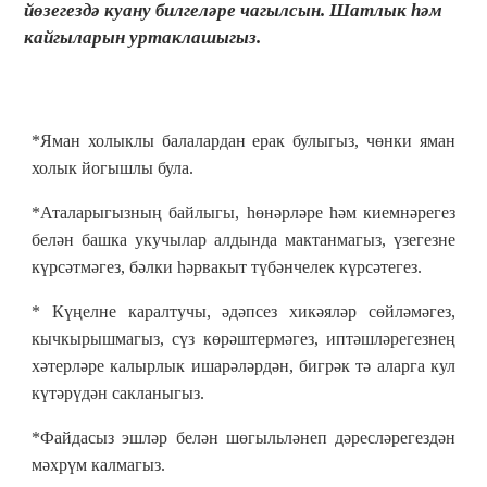
йөзегездә куану билгеләре чагылсын. Шатлык һәм
кайгыларын уртаклашыгыз.
*Яман холыклы балалардан ерак булыгыз, чөнки яман
холык йогышлы була.
*Аталарыгызның байлыгы, һөнәрләре һәм киемнәрегез
белән башка укучылар алдында мактанмагыз, үзегезне
күрсәтмәгез, бәлки һәрвакыт түбәнчелек күрсәтегез.
* Күңелне каралтучы, әдәпсез хикәяләр сөйләмәгез,
кычкырышмагыз, сүз көрәштермәгез, иптәшләрегезнең
хәтерләре калырлык ишарәләрдән, бигрәк тә аларга кул
күтәрүдән сакланыгыз.
*Файдасыз эшләр белән шөгыльләнеп дәресләрегездән
мәхрүм калмагыз.