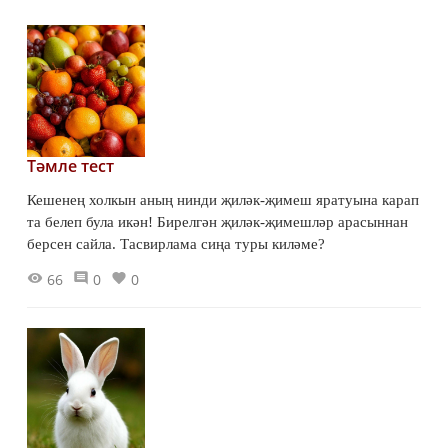
Тәмле тест
Кешенең холкын аның нинди җиләк-җимеш яратуына карап
та белеп була икән! Бирелгән җиләк-җимешләр арасыннан
берсен сайла. Тасвирлама сиңа туры киләме?
66
0
0