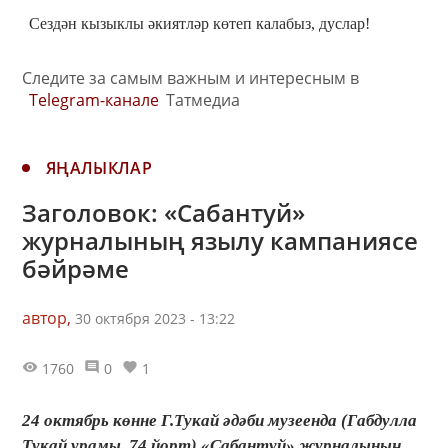
Сездән кызыклы әкиятләр көтеп калабыз, дуслар!
Следите за самым важным и интересным в
Telegram-канале
Татмедиа
ЯҢАЛЫКЛАР
Заголовок: «Сабантуй»
журналының язылу кампаниясе
бәйрәме
автор,
30 октября 2023 - 13:22
1760
0
1
24 октябрь көнне Г.Тукай әдәби музеенда (Габдулла
Тукай урамы, 74 йорт) «Сабантуй» журналының