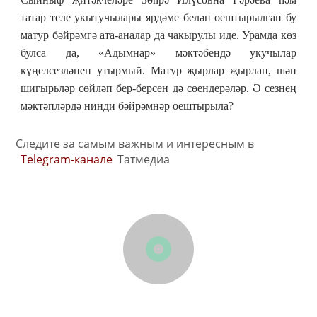
татар теле укытучылары ярдәме белән оештырылган бу
матур бәйрәмгә ата-аналар да чакырулы иде. Урамда көз
булса да, «Адымнар» мәктәбендә укучылар
күңелсезләнеп утырмый. Матур җырлар җырлап, шәп
шигырьләр сөйләп бер-берсен дә сөендерәләр. Ә сезнең
мәктәпләрдә нинди бәйрәмнәр оештырыла?
Следите за самым важным и интересным в
Telegram-канале
Татмедиа