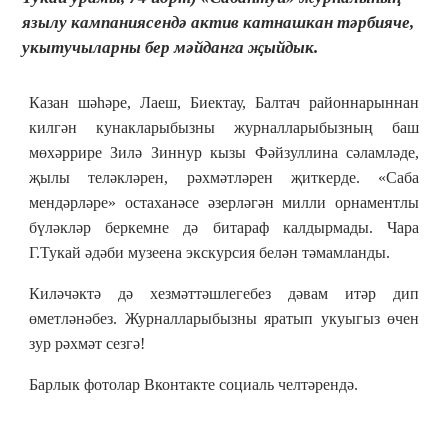
язылу кампаниясендә актив катнашкан тәрбияче,
укытучыларны бер мәйданга җыйдык.
Казан шәһәре, Лаеш, Биектау, Балтач районнарыннан
килгән кунакларыбызны журналларыбызның баш
мөхәррире Зилә Зиннур кызы Фәйзуллина сәламләде,
җылы теләкләрен, рәхмәтләрен җиткерде. «Саба
мендәрләре» остаханәсе әзерләгән милли орнаментлы
бүләкләр беркемне дә битараф калдырмады. Чара
Г.Тукай әдәби музеена экскурсия белән тәмамланды.
Киләчәктә дә хезмәттәшлегебез дәвам итәр дип
өметләнәбез. Журналларыбызны яратып укуыгыз өчен
зур рәхмәт сезгә!
Барлык фотолар Вконтакте со
циаль челт
әрендә.