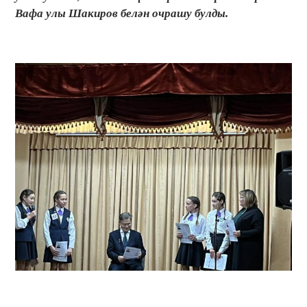
Вафа улы Шакиров белән очрашу булды.