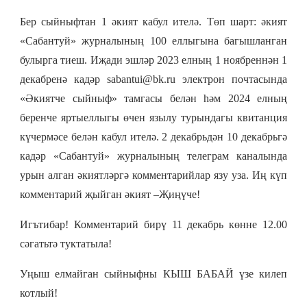
Бер сыйныфтан 1 әкият кабул ителә. Төп шарт: әкият
«Сабантуй» журналының 100 еллыгына багышланган
булырга тиеш. Иҗади эшләр 2023 елның 1 ноябреннән 1
декабренә кадәр sabantui@bk.ru электрон почтасында
«Әкиятче сыйныф» тамгасы белән һәм 2024 елның
беренче яртыеллыгы өчен язылу турындагы квитанция
күчермәсе белән кабул ителә. 2 декабрьдән 10 декабрьгә
кадәр «Сабантуй» журналының телеграм каналында
урын алган әкиятләргә комментарийлар язу уза. Иң күп
комментарий җыйган әкият –Җиңүче!
Игътибар! Комментарий бирү 11 декабрь көнне 12.00
сәгатьтә туктатыла!
Уңыш елмайган сыйныфны КЫШ БАБАЙ үзе килеп
котлый!