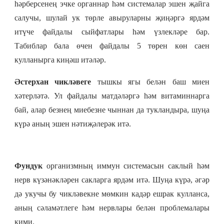
һәрберсенең эчке органнар һәм системалар эшен җайга
салучы, шулай ук төрле авыруларны җиңәргә ярдәм
итүче файдалы сыйфатлары һәм үзлекләре бар.
Табиблар бала өчен файдалы 5 төрен көн саен
кулланырга киңәш итәләр.
Әстерхан чикләвеге
тышкы ягы белән баш миен
хәтерләтә. Ул файдалы матдәләргә һәм витаминнарга
бай, алар безнең миебезне чыннан да тукландыра, шуңа
күрә аның эшен нәтиҗәлерәк итә.
Фундук
организмның иммун системасын саклый һәм
нерв күзәнәкләрен сакларга ярдәм итә. Шуңа күрә, әгәр
дә укучы бу чикләвекне мөмкин кадәр ешрак кулланса,
аның сәламәтлеге һәм нервлары белән проблемалары
кими.