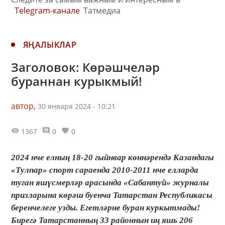
Telegram-канале
Татмедиа
ЯҢАЛЫКЛАР
Заголовок: Көрәшчеләр
бураннан курыкмый!
автор,
30 января 2024 - 10:21
1367
0
0
2024 нче елның 18-20 гыйнвар көннәрендә Казандагы
«Тулпар» спорт сараенда 2010-2011 нче елларда
туган яшүсмерләр арасында «Сабантуй» журналы
призларына көрәш буенча Татарстан Республикасы
беренчелеге узды. Егетләрне буран куркытмады!
Бирегә Татарстанның 33 районнын иң яшь 206