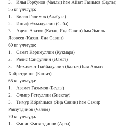
3. Илья Горбунов (Чаллы) һәм Айзат Газимов (Баулы)
55 кг
үлчәүдә:
1. Билал Галимов (Алабуга)
2. Инсаф Әхмәдуллин (Саба)
3. Адель Азизов (Казан, Яңа Савин) һәм Эмиль
Ясовеев (Казан, Яңа Савин)
60 кг
үлчәүдә:
1. Самат Кәримуллин (Кукмара)
2. Ра
л
ис Сәйфуллин (Әлмәт)
3. Мөхәммәт Гыйбадуллин (Балтач) һәм Алмаз
Хәйретдинов (Балтач)
65 кг
үлчәүдә:
1. Азамат Газымов (Баулы)
2. Әлмир Гатауллин (Биектау)
3. Тимур Ибраһимов (Яңа Савин) һәм Сам
и
р
Равзутдинов (Чаллы)
70 кг
үлчәүдә:
1. Фәнис Фәсхетдинов (Арча)