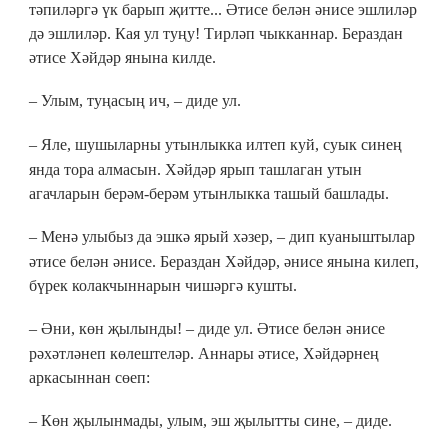
тәпиләргә үк барып җитте... Әтисе белән әнисе эшлиләр
дә эшлиләр. Кая ул туңу! Тирләп чыкканнар. Бераздан
әтисе Хәйдәр янына килде.
–
Улым, туңасың ич,
–
диде ул.
–
Яле, шушыларны утынлыкка илтеп куй, суык синең
янда тора алмасын. Хәйдәр ярып ташлаган утын
агачларын берәм-берәм утынлыкка ташый башлады.
–
Менә улыбыз да эшкә ярый хәзер,
–
дип куаныштылар
әтисе белән әнисе. Бераздан Хәйдәр, әнисе янына килеп,
бүрек колакчыннарын чишәргә кушты.
–
Әни, көн җылынды!
–
диде ул. Әтисе белән әнисе
рәхәтләнеп көлештеләр. Аннары әтисе, Хәйдәрнең
аркасыннан сөеп:
–
Көн җылынмады, улым, эш җылытты сине,
–
диде.