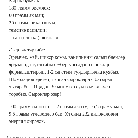
Кирәк булачак:
180 грамм эремчек;
60 грамм ак май;
25 грамм шикәр комы;
тәменчә ванилин;
1 кап (плитка) шоколад.
Әзерләү тәртибе:
Эремчек, май, шикәр комы, ванилинны салып блендер
ярдәмендә туглыйбыз. Әзер массадан сыроклар
формалаштырып, 1-2 сәгатькә туңдыргычка куябыз.
Шоколадны эретеп, туңган сырокларны батырып
чыгарабыз. Яңадан 30 минутка суыткычка куеп
торабыз. Сыроклар әзер!
100 грамм сырокта – 12 грамм аксым, 16,5 грамм май,
9,5 грамм углеводлар бар. Ул сиңа 232 килокалория
энергия бирәчәк.
Следите за самым важным и интересным в