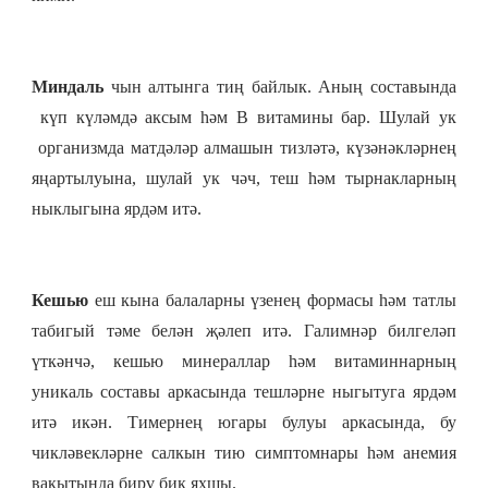
Миндал
ь
чын алтынга тиң байлык. Аның составында
күп күләмдә аксым һәм В витамины бар. Шулай ук
организмда матдәләр алмашын тизләтә, күзәнәкләрнең
яңартылуына, шулай ук чәч, теш һәм тырнакларның
ныклыгына ярдәм итә.
Кешью
еш кына балаларны үзенең формасы һәм татлы
табигый тәме белән җәлеп итә. Галимнәр билгеләп
үткәнчә, кешью минераллар һәм витаминнарның
уникаль составы аркасында тешләрне ныгытуга ярдәм
итә икән. Тимернең югары булуы аркасында, бу
чикләвекләрне салкын тию симптомнары һәм анемия
вакытында бирү бик яхшы.