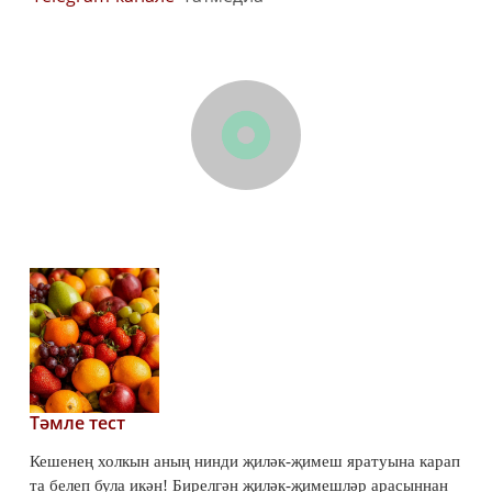
Тәмле тест
Кешенең холкын аның нинди җиләк-җимеш яратуына карап
та белеп була икән! Бирелгән җиләк-җимешләр арасыннан