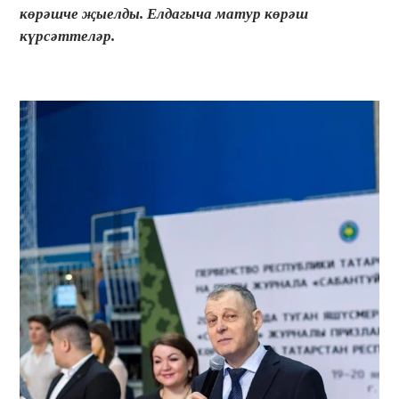
көрәшче җыелды. Елдагыча матур көрәш
күрсәттеләр.