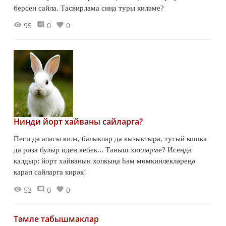
берсен сайла. Тасвирлама сиңа туры киләме?
95
0
0
Нинди йорт хайваны сайларга?
Песи дә аласы килә, балыклар да кызыктыра, тутый кошка
да риза булыр идең кебек... Таныш хисләрме? Исеңдә
калдыр: йорт хайванын холкыңа һәм мөмкинлекләреңә
карап сайларга кирәк!
52
0
0
Тәмле табышмаклар