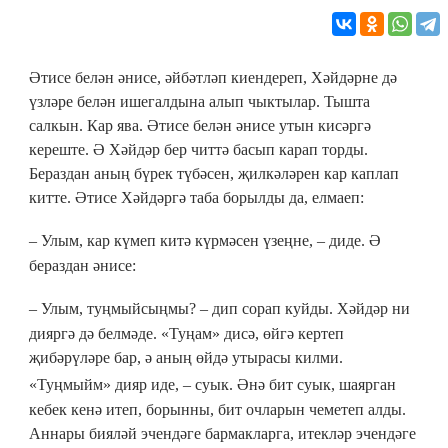
Әтисе белән әнисе, әйбәтләп киендереп, Хәйдәрне дә
үзләре белән ишегалдына алып чыктылар. Тышта
салкын. Кар ява. Әтисе белән әнисе утын кисәргә
кереште. Ә Хәйдәр бер читтә басып карап торды.
Бераздан аның бүрек түбәсен, җилкәләрен кар каплап
китте. Әтисе Хәйдәргә таба борылды да, елмаеп:
–
Улым, кар күмеп китә күрмәсен үзеңне,
–
диде. Ә
бераздан әнисе:
–
Улым, туңмыйсыңмы?
–
дип сорап куйды. Хәйдәр ни
дияргә дә белмәде. «Туңам» дисә, өйгә кертеп
җибәрүләре бар, ә аның өйдә утырасы килми.
«Туңмыйм» дияр иде,
–
суык. Әнә бит суык, шаярган
кебек кенә итеп, борынны, бит очларын чеметеп алды.
Аннары бияләй эчендәге бармакларга, итекләр эчендәге