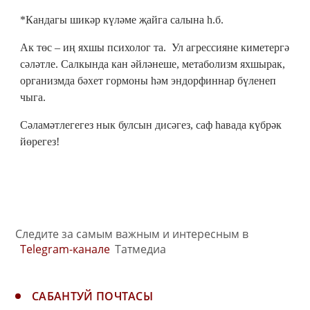
*Кандагы шикәр күләме җайга салына һ.б.
Ак төс – иң яхшы психолог та. Ул агрессияне киметергә
сәләтле. Салкында кан әйләнеше, метаболизм яхшырак,
организмда бәхет гормоны һәм эндорфиннар бүленеп
чыга.
Сәламәтлегегез нык булсын дисәгез, саф һавада күбрәк
йөрегез!
Следите за самым важным и интересным в
Telegram-канале
Татмедиа
САБАНТУЙ ПОЧТАСЫ