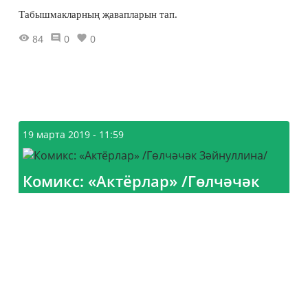
Табышмакларның җавапларын тап.
84
0
0
19 марта 2019 - 11:59
Комикс: «Актёрлар» /Гөлчәчәк
Зәйнуллина/
11159
0
15
Главная