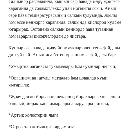
Галимнәр раславынча, кышын саф һавада йөрү җәйгегә
караганда да сәламәтлеккә уңай йогынты ясый. Аның
сере һава температурасының салкын булуында. Җылы
һәм эссе көннәргә караганда, салкында кислород күләме
югарырак. Өстәвенә салкын көннәрдә һава тузаннан
һәм зарарлы кисәкчәләрдән дә чистара.
Күпләр саф һавада җәяү йөрү аяклар өчен генә файдалы
дип уйлый. Аның исә бөтен организмга файдасы бар:
*Умыртка баганасы тукымалары һәм буыннар ныгый;
*Организмнан агулы матдәләр һәм шлаклар куып
чыгарыла;
*Җәяү даими йөргән кешеләрнең йөрәкләре яхшы эшли
башлый, йөрәк-кан тамырлары авырулары чигенә;
*Артык холестерин чыга;
*Стресстан котылырга ярдәм итә;