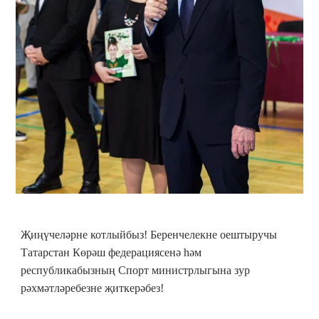
Җиңүчеләрне котлыйбыз! Беренчелекне оештыручы
Татарстан Көрәш федерациясенә һәм
республикабызның Спорт министрлыгына зур
рәхмәтләребезне җиткерәбез!