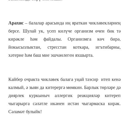
Арахис
– балалар арасында иң яраткан чикләвекләрнең
берсе. Шулай ук, үсеп килүче организм өчен бик тә
кирәкле һәм файдалы. Организмга көч бирә,
йокысызлыктан, стресстан коткара, игътибарны,
хәтерне һәм баш мие эшчәнлеген яхшырта.
Кайбер очракта чикләвек балага уңай тәэсир итеп кенә
калмый, ә зыян да китерергә мөмкин. Барлык төрләре дә
диярлек куркыныч аллергик реакцияләр китереп
чыгарырга сәләтле икәнен истән чыгармаска кирәк.
Сәламәт булыйк!