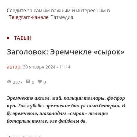
Следите за самым важным и интересным в
Telegram-канале
Татмедиа
ТАБЫН
Заголовок: Эремчекле «сырок»
автор,
30 января 2024 - 11:14
2577
0
0
Эремчектә аксым, май, кальций тозлары, фосфор
күп. Тик күбебез эремчекне бик үк өнәп бетерми. Ә
бу эремчекле, шоколадлы «сырок» телеңне
йотарлык тәмле, әле файдалы да.