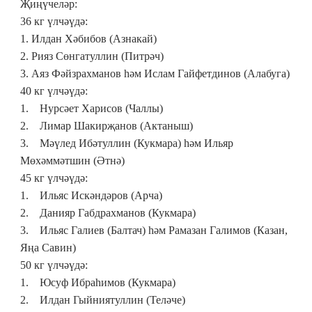
Җиңүчеләр:
36 кг үлчәүдә:
1. Илдан Хәбибов (Азнакай)
2. Рияз Сөнгатуллин (Питрәч)
3. Аяз Фәйзрахманов һәм Ислам Гайфетдинов (Алабуга)
40 кг үлчәүдә:
1. Нурсәет Харисов (Чаллы)
2. Лимар Шакирҗанов (Актаныш)
3. Мәүлед Ибәтуллин (Кукмара) һәм Ильяр
Мөхәммәтшин (Әтнә)
45 кг
үлчәүдә:
1. Ильяс Искәндәров (Арча)
2. Данияр Габдрахманов (Кукмара)
3. Ильяс Галиев (Балтач) һәм Рамазан Галимов (Казан,
Яңа Савин)
50 кг
үлчәүдә:
1. Юсуф Ибраһимов (Кукмара)
2. Илдан Гыйниятуллин (Теләче)