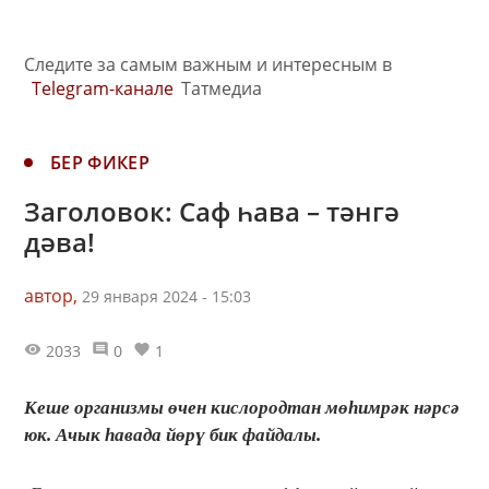
Следите за самым важным и интересным в
Telegram-канале
Татмедиа
БЕР ФИКЕР
Заголовок: Саф һава – тәнгә
дәва!
автор,
29 января 2024 - 15:03
2033
0
1
Кеше организмы өчен кислородтан мөһимрәк нәрсә
юк. Ачык һавада йөрү бик файдалы.