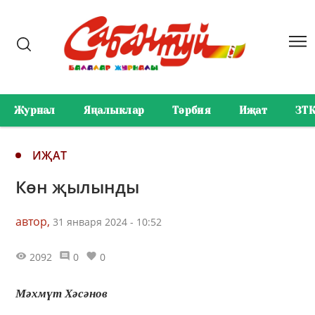
Журнал
Яңалыклар
Тәрбия
Иҗат
ЗТ
ИҖАТ
Көн җылынды
автор,
31 января 2024 - 10:52
2092
0
0
Мәхмүт Хәсәнов