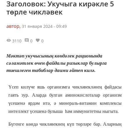
Заголовок: Укучыга кирәкле 5
төрле чикләвек
автор,
31 января 2024 - 09:49
3110
0
0
Мәктәп укучысының көндәлек рационында
сәламәтлек өчен файдалы ризыклар булырга
тиешлеген табиблар даими әйтеп килә.
Үсеп килүче яшь организмга чикләвекләнең файдасы
гаять зур. Аларда булган аминокислоталар организм
үсешенә ярдәм итә, ә минераль-витамин комплексы
интеллект үсешенә булыша һәм иммунитетны ныгыта.
Бүгенге көндә чикләвекнең күп төрләре бар. Аларның