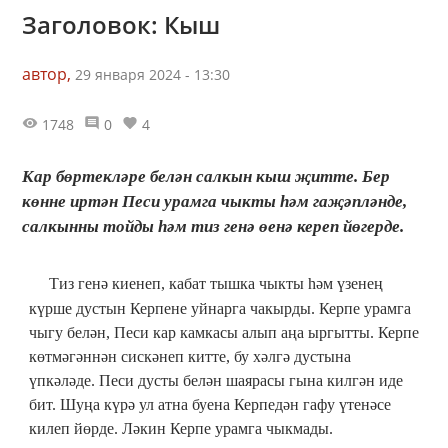
Заголовок: Кыш
автор,
29 января 2024 - 13:30
1748
0
4
Кар бөртекләре белән салкын кыш җитте. Бер
көнне иртән Песи урамга чыкты һәм гаҗәпләнде,
салкынны тойды һәм тиз генә өенә кереп йөгерде.
Тиз генә киенеп, кабат тышка чыкты һәм үзенең
күрше дустын Керпене уйнарга чакырды. Керпе урамга
чыгу белән, Песи кар камкасы алып аңа ыргытты. Керпе
көтмәгәннән сискәнеп китте, бу хәлгә дустына
үпкәләде. Песи дусты белән шаярасы гына килгән иде
бит. Шуңа күрә ул атна буена Керпедән гафу үтенәсе
килеп йөрде. Ләкин Керпе урамга чыкмады.