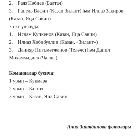
2. Раяз Нәбиев (Балтач)
3. Ранель Вафин (Казан Зилант) һәм Илназ Закиров
(Казан, Яңа Савин)
75 кг
үлчәүдә:
1. Ислам Купкенов (Казан, Яңа Савин)
2. Илназ Хәбибуллин (Казан, «Зилант»)
3. Данияр Нигъмәтҗанов (Теләче) һәм Данил
Мөхәммәдиев (Чаллы)
Командалар
буенча
:
1 урын –
Кукмара
2 урын –
Балтач
3 урын – Казан,
Яңа Савин
Алия Зиатдинова фотолары