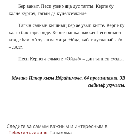
Бер вакыт, Песи үзенә яңа дус тапты. Керпе бу
хәлне күргәч, тагын да күңелсезләнде.
Тагын салкын кышның бер ае узып китте. Керпе бу
хәлгә бик гарьләнде. Керпе тышка чыккач Песи янына
килде һәм: «Ачуланма миңа. Әйдә, кабат дуслашабыз!»
– диде.
Песи Керпегә елмаеп: «Әйдә!» – дип тәпиен сузды.
Мәликә Илнар кызы Ибраһимова, 64 прогимназия, 3В
сыйныф укучысы.
Следите за самым важным и интересным в
Telegram-канале
Татмедиа