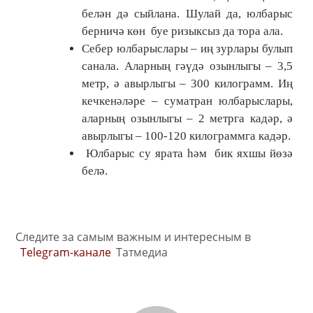
белән дә сыйлана. Шулай да, юлбарыс
берничә көн буе ризыксыз да тора ала.
Себер юлбарыслары – иң зурлары булып
санала. Аларның гәүдә озынлыгы – 3,5
метр, ә авырлыгы – 300 килограмм. Иң
кечкенәләре – суматран юлбарыслары,
аларның озынлыгы – 2 метрга кадәр, ә
авырлыгы – 100-120 килограммга кадәр.
Юлбарыс су ярата һәм бик яхшы йөзә
белә.
Следите за самым важным и интересным в
Telegram-канале
Татмедиа