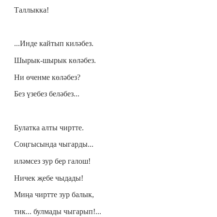
Таллыкка!
...Инде кайтып киләбез.
Шырык-шырык көләбез.
Ни өченме көләбез?
Без үзебез беләбез...
Булатка алты чиртте.
Соңгысында чыгарды...
иләмсез зур бер галош!
Ничек җебе чыдады!
Миңа чиртте зур балык,
тик... булмады чыгарып!...