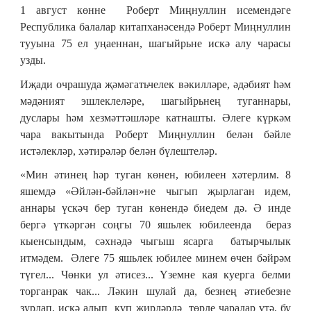
1 август көнне Роберт Миңнуллин исемендәге
Республика балалар китапханәсендә Роберт Миңнуллин
тууына 75 ел уңаеннан, шагыйрьне искә алу чарасы
узды.
Иҗади очрашуда җәмәгатьчелек вәкилләре, әдәбият һәм
мәдәният эшлеклеләре, шагыйрьнең туганнары,
дуслары һәм хезмәттәшләре катнашты. Әлеге күркәм
чара вакытында Роберт Миңнуллин белән бәйле
истәлекләр, хәтирәләр белән бүлештеләр.
«Мин әтинең һәр туган көнен, юбилеен хәтерлим. 8
яшемдә «Әйлән-бәйлән»не чыгып җырлаган идем,
аннары үскәч бер туган көнендә биедем дә. Ә инде
бергә үткәргән соңгы 70 яшьлек юбилеенда бераз
кыенсындым, сәхнәдә чыгыш ясарга батырчылык
итмәдем. Әлеге 75 яшьлек юбилее минем өчен бәйрәм
түгел... Чөнки ул әтисез... Үземне кая куерга белми
торганрак чак... Ләкин шулай да, безнең әтиебезне
зурлап, искә алып күп җирләрдә төрле чаралар үтә, бу