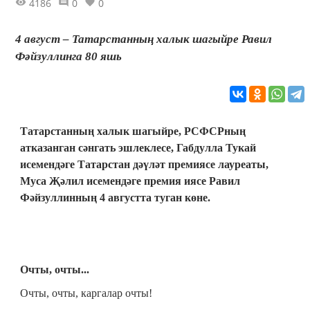
4186
0
0
4 август – Татарстанның халык шагыйре Равил
Фәйзуллинга 80 яшь
Татарстанның халык шагыйре, РСФСРның
атказанган сәнгать эшлеклесе, Габдулла Тукай
исемендәге Татарстан дәүләт премиясе лауреаты,
Муса Җәлил исемендәге премия иясе Равил
Фәйзуллинның 4 августта туган көне.
Очты, очты...
Очты, очты, каргалар очты!