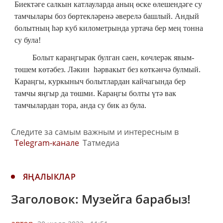
Биектәге салкын катлауларда аның өске өлешендәге су
тамчылары боз бөртекләренә әверелә башлый. Андый
болытның һәр куб километрында уртача бер мең тонна
су була!
Болыт караңгырак булган саен, көчлерәк явым-
төшем көтәбез. Ләкин һәрвакыт без көткәнчә булмый.
Караңгы, куркыныч болытлардан кайчагында бер
тамчы яңгыр да төшми. Караңгы болты үтә вак
тамчылардан тора, анда су бик аз була.
Следите за самым важным и интересным в
Telegram-канале
Татмедиа
ЯҢАЛЫКЛАР
Заголовок: Музейга барабыз!