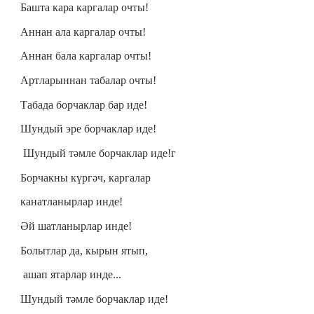
Башта кара каргалар очты!
Аннан ала каргалар очты!
Аннан бала каргалар очты!
Артларыннан табалар очты!
Табада борчаклар бар иде!
Шундый эре борчаклар иде!
Шундый тәмле борчаклар иде!г
Борчакны күргәч, каргалар
канатланырлар инде!
Әй шатланырлар инде!
Болытлар да, кырын ятып,
ашап ятарлар инде...
Шундый тәмле борчаклар иде!