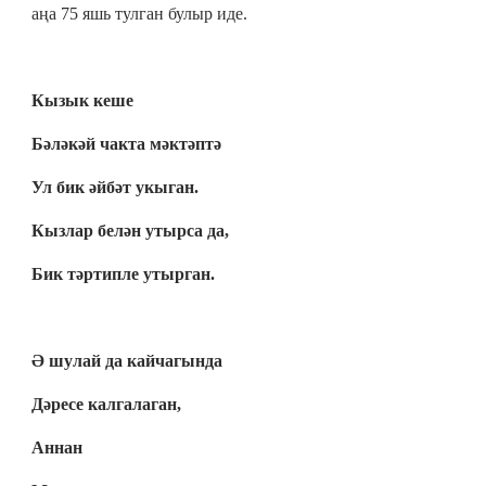
аңа 75 яшь тулган булыр иде.
Кызык кеше
Бәләкәй чакта мәктәптә
Ул бик әйбәт укыган.
Кызлар белән утырса да,
Бик тәртипле утырган.
Ә шулай да кайчагында
Дәресе калгалаган,
Аннан