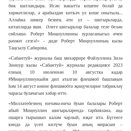
бик шатландыра. Исән вакытта кешене болай да
хөрмәтлиләр, ә арабыздан киткәч ул кеше онытыла...
Аллаһка шөкер безнең әти ул – шигырьләрдә,
китапларда яши. Әлеге шигырьләр балалар теле белән
сөйләшә. Роберт Миңнуллинны зурлаганыгыз өчен
рәхмәт сезгә!» - диде Роберт Миңнуллиның кызы
Таңсылу Сабирова.
«Сабантуй» журналы баш мөхәррире Фәйзуллина Зилә
Зиннур кызы «Сабантуй» журналы редакциясе 2023
елның 10 июленнән 10 августка кадәр
#Миңнуллинукыйм дип аталган флешмоб башлавын
һәм 14 август көнне флешмобта җиңүчеләрне тәбрикләү
чарасы булачагын хәбәр итте.
«Милләтебезнең ничәмә-ничә буын балалары Роберт
абый Миңнуллин шигырьләрендә тәрбияләнә, аңа
ошарга тырышып каләм чарлый, иҗат итә. Бүгенге
көндә дә үсеп килүче буын аның мирасын –