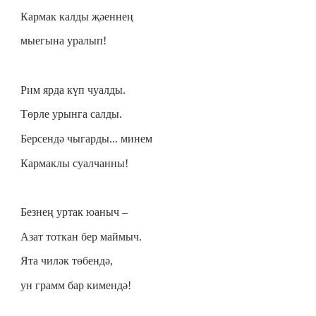
Кармак калды җәеннең
мыегына уралып!
Рим ярда күп чуалды.
Төрле урынга салды.
Берсендә чыгарды... минем
Кармаклы суалчанны!
Безнең уртак юаныч –
Азат тоткан бер маймыч.
Ята чиләк төбендә,
ун грамм бар кимендә!