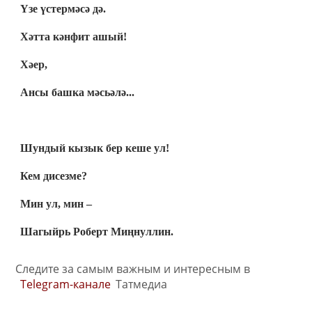
Үзе үстермәсә дә.
Хәтта кәнфит ашый!
Хәер,
Ансы башка мәсьәлә...
Шундый кызык бер кеше ул!
Кем дисезме?
Мин ул, мин –
Шагыйрь Роберт Миңнуллин.
Следите за самым важным и интересным в
Telegram-канале
Татмедиа