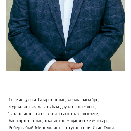
1нче августта Татарстанның халык шагыйре,
журналист, җәмәгать һәм дәүләт эшлеклесе,
Татарстанның атказанган сәнгать эшлеклесе,
Башкортстанның атказанган мәдәният хезмәткәре
Роберт абый Миңнуллинның туган көне. Исән булса,