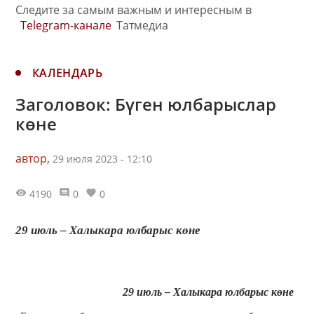
Следите за самым важным и интересным в
Telegram-канале
Татмедиа
КАЛЕНДАРЬ
Заголовок: Бүген юлбарыслар
көне
автор,
29 июля 2023 - 12:10
4190
0
0
29 июль – Халыкара юлбарыс көне
29 июль – Халыкара юлбарыс көне