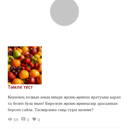
Тәмле тест
Кешенең холкын аның нинди җиләк-җимеш яратуына карап
та белеп була икән! Бирелгән җиләк-җимешләр арасыннан
берсен сайла. Тасвирлама сиңа туры киләме?
59
0
0