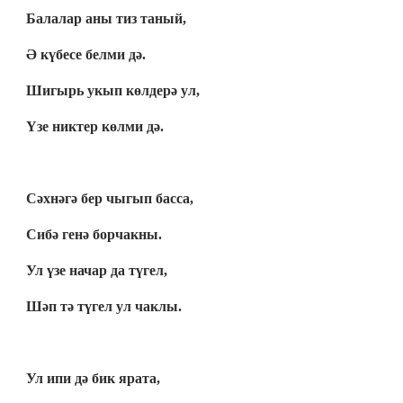
Балалар аны тиз таный,
Ә күбесе белми дә.
Шигырь укып көлдерә ул,
Үзе никтер көлми дә.
Сәхнәгә бер чыгып басса,
Сибә генә борчакны.
Ул үзе начар да түгел,
Шәп тә түгел ул чаклы.
Ул ипи дә бик ярата,