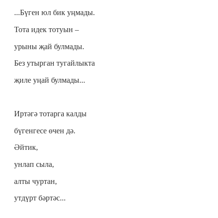
...Бүген юл бик уңмады.
Тота идек тотуын –
урыны җай булмады.
Без утырган тугайлыкта
җиле уңай булмады...
Иртәгә тотарга калды
бүгенгесе өчен дә.
Әйтик,
унлап сыла,
алты чуртан,
утдүрт бәртәс...