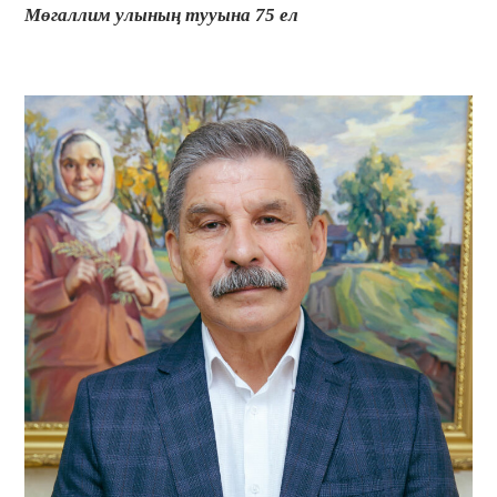
Мөгаллим улының тууына 75 ел