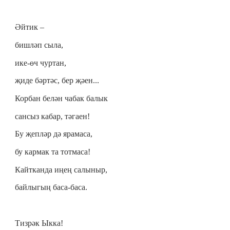
Әйтик –
бишләп сыла,
ике-өч чуртан,
җиде бәртәс, бер җәен...
Корбан белән чабак балык
сансыз кабар, тәгаен!
Бу җепләр дә ярамаса,
бу кармак та тотмаса!
Кайтканда иңең салыныр,
байлыгың баса-баса.
Тизрәк Ыкка!