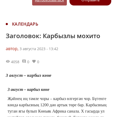
КАЛЕНДАРЬ
Заголовок: Карбызлы мохито
автор,
3 августа 2023 - 13:42
4058
0
0
3 август – карбыз көне
3 август – карбыз көне
Җәйнең иң тәмле чоры – карбыз өлгергән чор. Бүгенге
көндә карбызның 1200 дән артык төре бар. Карбызның
туган ягы булып Көньяк Африка санала. Х гасырда ул