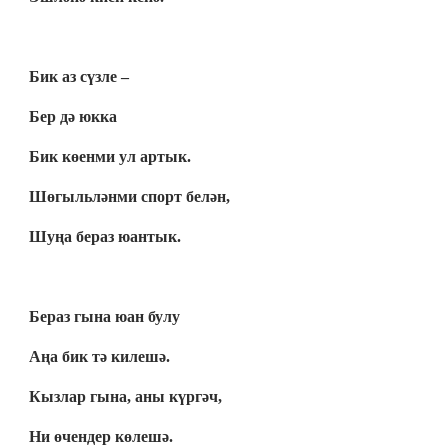
Бик аз сүзле –
Бер дә юкка
Бик көенми ул артык.
Шөгыльләнми спорт белән,
Шуңа бераз юантык.
Бераз гына юан булу
Аңа бик тә килешә.
Кызлар гына, аны күргәч,
Ни өчендер көлешә.