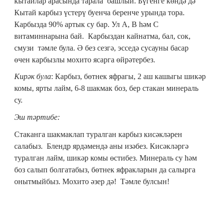
кытайлар арасында тарала башлый. Бүгенге көндә дә
Кытай карбыз үстерү буенча беренче урында тора.
Карбызда 90% артык су бар. Ул А, В һәм С
витаминнарына бай. Карбыздан кайнатма, бал, cок,
смузи тәмле була. Ә без сезгә, эсседә сусауны басар
өчен карбызлы мохито ясарга өйрәтербез.
Кирәк була
: Карбыз, бөтнек яфрагы, 2 аш кашыгы шикәр
комы, ярты лайм, 6-8 шакмак боз, бер стакан минераль
су.
Эш тәртибе:
Стаканга шакмаклап туралган карбыз кисәкләрен
салабыз. Блендр ярдәмендә аны изәбез. Кисәкләргә
туралган лайм, шикәр комы өстибез. Минераль су һәм
боз салып болгатабыз, бөтнек яфракларын да салырга
онытмыйбыз. Мохито әзер дә! Тәмле булсын!