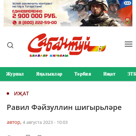
Журнал
Яңалыклар
Тәрбия
Иҗат
ЗТ
ИҖАТ
Равил Фәйзуллин шигырьләре
автор,
4 августа 2023 - 10:03