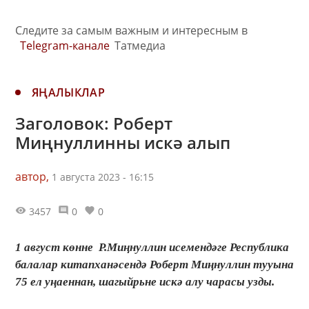
Следите за самым важным и интересным в
Telegram-канале
Татмедиа
ЯҢАЛЫКЛАР
Заголовок: Роберт
Миңнуллинны искә алып
автор,
1 августа 2023 - 16:15
3457
0
0
1 август көнне Р.Миңнуллин исемендәге Республика
балалар китапханәсендә Роберт Миңнуллин тууына
75 ел уңаеннан, шагыйрьне искә алу чарасы узды.