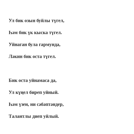
Ул бик озын буйлы түгел,
Һәм бик үк кыска түгел.
Уйнаган була гармунда,
Ләкин бик оста түгел.
Бик оста уйнамаса да,
Ул күңел биреп уйный.
Һәм үзен, ни сәбәптәндер,
Талантлы диеп уйлый.