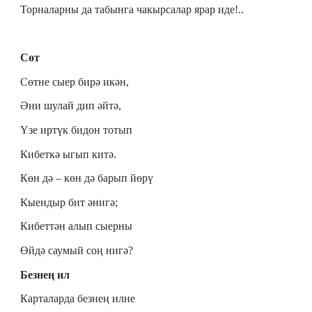
Торналарны да табынга чакырсалар ярар иде!..
Сөт
Сөтне сыер бирә икән,
Әни шулай дип әйтә,
Үзе иртүк бидон тотып
Кибеткә ыгып китә.
Көн дә – көн дә барып йөрү
Кыендыр бит әнигә;
Кибеттән алып сыерны
Өйдә саумый соң нигә?
Безнең ил
Карталарда безнең илне