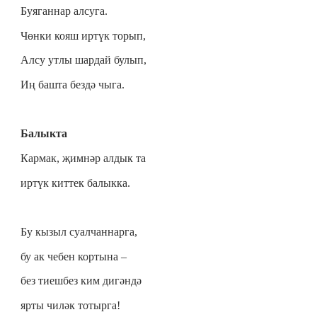
Буяганнар алсуга.
Чөнки кояш иртүк торып,
Алсу утлы шардай булып,
Иң башта бездә чыга.
Балыкта
Кармак, җимнәр алдык та
иртүк киттек балыкка.
Бу кызыл суалчаннарга,
бу ак чебен кортына –
без тиешбез ким дигәндә
ярты чиләк тотырга!