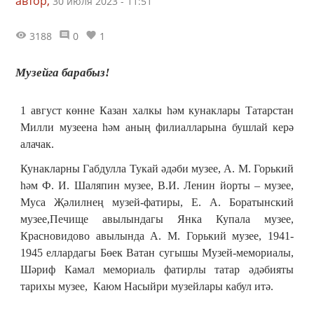
автор,
30 июля 2023 - 11:51
3188
0
1
Музейга барабыз!
1 август көнне Казан халкы һәм кунаклары Татарстан
Милли музеена һәм аның филиалларына бушлай керә
алачак.
Кунакларны Габдулла Тукай әдәби музее, А. М. Горький
һәм Ф. И. Шаляпин музее, В.И. Ленин йорты – музее,
Муса Җәлилнең музей-фатиры, Е. А. Боратынский
музее,Печище авылындагы Янка Купала музее,
Красновидово авылында А. М. Горький музее, 1941-
1945 еллардагы Бөек Ватан сугышы Музей-мемориалы,
Шәриф Камал мемориаль фатирлы татар әдәбияты
тарихы музее, Каюм Насыйри музейлары кабул итә.