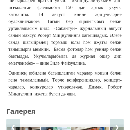
шигырьләрен яратып укый. #Миңнуллинукыйм дип
исемләнгән флешмобта 150 дән артык укучы
катнашты. 14 август көнне җиңүчеләрне
бүләклиячәкбез. Тагын бер яңалыгыбыз белән
уртаклашасым килә. «Сабантуй» журналының август
санын махсус Роберт Миңнуллинга багышладык. Әлеге
санда шагыйрьнең тормыш юлы һәм иҗаты белән
танышырга мөмкин. Басма фотолар һәм уеннар белән
баетылды. Укучыларыбызга да журнал ошар дип
өметләнәбез» – диде Зилә Фәйзуллина.
Әдипнең юбилена багышланган чаралар моның белән
генә тәмамланмый. Төрле конференцияләр, концерт-
чаралар, конкурслар үткәреләчәк. Димәк, Роберт
Миңнуллин иҗаты бүген дә яши.
Галерея
❮
❯