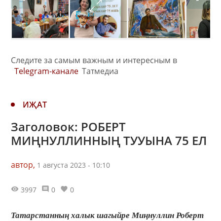
Следите за самым важным и интересным в
Telegram-канале
Татмедиа
ИҖАТ
Заголовок: РОБЕРТ
МИҢНУЛЛИННЫҢ ТУУЫНА 75 ЕЛ
автор,
1 августа 2023 - 10:10
3997
0
0
Татарстанның халык шагыйре Миңнуллин Роберт