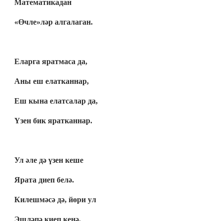
Математикадан
«Өчле»ләр алгалаган.
Еларга яратмаса да,
Аны еш елатканнар,
Еш кына елатсалар да,
Үзен бик яратканнар.
Ул әле дә үзен кеше
Ярата диеп белә.
Килешмәсә дә, йөри ул
Эшләпә киеп кенә.