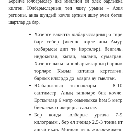
Беренче юлбарыслар ике миллион ел элек барлыкка
килгән. Юлбарысларның төп яшәү урыны – Азия
регионы, анда шундый көчле ерткыч яшәү өчен бөтен
шартлар да бар.
Хәзерге вакытта юлбарысларның 6 төре
бар: себер (икенче төрле аны Амур
юлбарысы дип тә йөртәләр), бенгаль,
индокытай, кытай, малайя, суматран.
Хәзерге вакытта юлбарысларның барлык
төрләре Кызыл китапка кертелгән,
барлык илләрдә дә аларга ау тыелган.
Юлбарысның тырнаклары – 8-10
сантиметр. Аның тәпиләре бик көчле.
Ерткычлар 6 метр озынлыкка һәм 5 метр
биеклеккә сикерергә сәләтле.
Бер көндә юлбарыс уртача 7-9
килограмм , бер ел эчендә 2,5-3 тонна ит
ашый икән. Моннан тыш, җиләк-җимеш