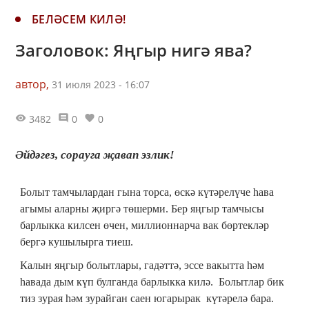
БЕЛӘСЕМ КИЛӘ!
Заголовок: Яңгыр нигә ява?
автор,
31 июля 2023 - 16:07
3482
0
0
Әйдәгез, сорауга җавап эзлик!
Болыт тамчылардан гына торса, өскә күтәрелүче һава
агымы аларны җиргә төшерми. Бер яңгыр тамчысы
барлыкка килсен өчен, миллионнарча вак бөртекләр
бергә кушылырга тиеш.
Калын яңгыр болытлары, гадәттә, эссе вакытта һәм
һавада дым күп булганда барлыкка килә. Болытлар бик
тиз зурая һәм зурайган саен югарырак күтәрелә бара.