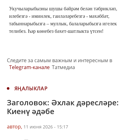
Укучыларыбызны шушы бәйрәм белән тәбрикләп,
илебезгә - иминлек, гаиләләребезгә - мәхәббәт,
табыннарыбызга – муллык, балаларыбызга игелек
телибез. Һәр көнебез бәхет-шатлыкта үтсен!
Следите за самым важным и интересным в
Telegram-канале
Татмедиа
ЯҢАЛЫКЛАР
Заголовок: Әхлак дәресләре:
Киенү әдәбе
автор,
11 июня 2026 - 15:17