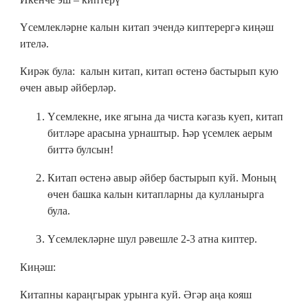
Үсемлекләрне калын китап эчендә киптерергә киңәш
ителә.
Кирәк була: калын китап, китап өстенә бастырып кую
өчен авыр әйберләр.
Үсемлекне, ике ягына да чиста кәгазь куеп, китап
битләре арасына урнаштыр. Һәр үсемлек аерым
биттә булсын!
Китап өстенә авыр әйбер бастырып куй. Моның
өчен башка калын китапларны да кулланырга
була.
Үсемлекләрне шул рәвешле 2-3 атна киптер.
Киңәш:
Китапны караңгырак урынга куй. Әгәр аңа кояш