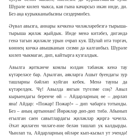
Шүрәле килеп чыкса, кая гына качарсыз икән инде, ди.
Без аңа курыкканыбызны сиздермибез.
Әүвәл авызга, аннары кечкенә чиләкләребезгә тырыша-
тырыша җиләк җыйдык. Инде менә китәбез, дигәндә
генә тагын җиләкле урын очрап куя. Шулай итә торгач,
көннең кичкә авышканын сизми дә калганбыз. Шүрәле
килеп чыкмагае, дип, кайтырга кузгалдык.
Авылга җиткәнче комлы юлдан тәбәнәк кенә тау
күтәреләсе бар. Арылган, аякларга Ашыт буендагы зур
ташларны бәйләп куйган кебек. Менә тауны да
күтәрелдек. Чү! Авылда янгын түгелме соң? Авыл
кырыендагы беренче өй – Айдарларның өе – дөрләп
яна! Айдар: «Пожар! Пожар!» – дип чабарга тотынды.
Без – аның артыннан! Йөрәкләр дөп-дөп тибә. Абынып
егылган саен савытлардагы җиләкләр җиргә чәчелә.
Әхәт җиләген чиләге-ние белән ташлап ук калдырды.
Чынлап та, Айдарларның өйләре кып-кызыл ут эчендә!