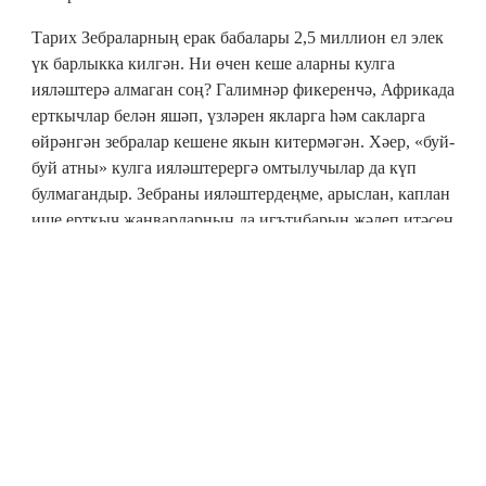
Тарих Зебраларның ерак бабалары 2,5 миллион ел элек
үк барлыкка килгән. Ни өчен кеше аларны кулга
ияләштерә алмаган соң? Галимнәр фикеренчә, Африкада
ерткычлар белән яшәп, үзләрен якларга һәм сакларга
өйрәнгән зебралар кешене якын китермәгән. Хәер, «буй-
буй атны» кулга ияләштерергә омтылучылар да күп
булмагандыр. Зебраны ияләштердеңме, арыслан, каплан
ише ерткыч җанварларның да игътибарын җәлеп итәсең
дигән сүз бит!
Гадәт Нәни зебра тугач та, әнисе, сабыен ияртеп, өч
көнгә көтүдән китеп тора. Бу вакыт кечкенә зебрага
әнисенең исен, тавышын, буй-буй сырларын истә
калдыру өчен кирәк.
Факт Бу хайваннарның сырлары кабатланмый. Дөньяда
бер-берсенә тулысынча охшаган зебралар юк.
Сан Зебралар бер сәгатьтә 70 километр араны чабып үтә