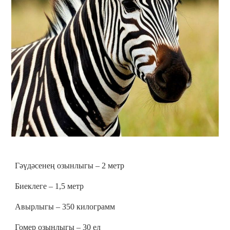
Гәүдәсенең озынлыгы – 2 метр
Биеклеге – 1,5 метр
Авырлыгы – 350 килограмм
Гомер озынлыгы – 30 ел