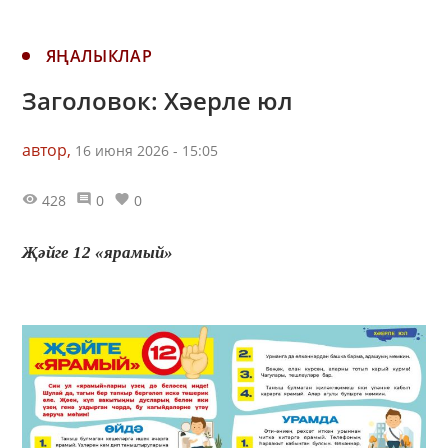
ЯҢАЛЫКЛАР
Заголовок: Хәерле юл
автор,
16 июня 2026 - 15:05
428
0
0
Җәйге 12 «ярамый»