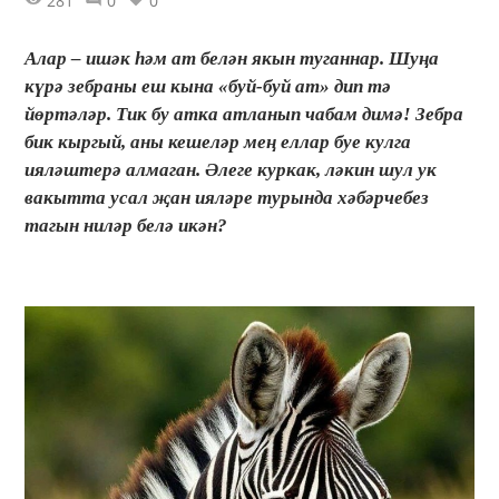
281
0
0
Алар – ишәк һәм ат белән якын туганнар. Шуңа
күрә зебраны еш кына «буй-буй ат» дип тә
йөртәләр. Тик бу атка атланып чабам димә! Зебра
бик кыргый, аны кешеләр мең еллар буе кулга
ияләштерә алмаган. Әлеге куркак, ләкин шул ук
вакытта усал җан ияләре турында хәбәрчебез
тагын ниләр белә икән?