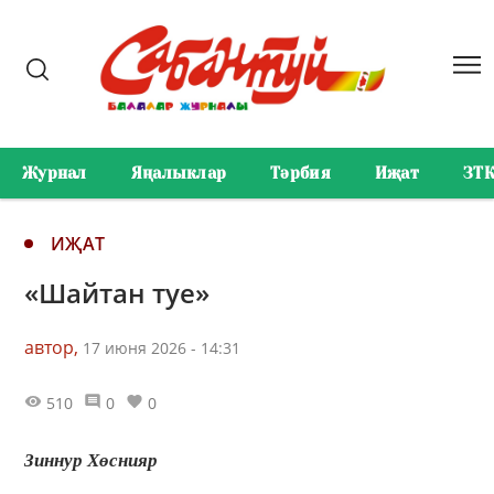
Журнал
Яңалыклар
Тәрбия
Иҗат
ЗТ
ИҖАТ
«Шайтан туе»
автор,
17 июня 2026 - 14:31
510
0
0
Зиннур Хөснияр