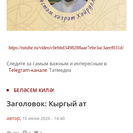
https://rutube.ru/video/c0ebbd3498288aae7ebe3ac3aeef031d/
Следите за самым важным и интересным в
Telegram-канале
Татмедиа
БЕЛӘСЕМ КИЛӘ!
Заголовок: Кыргый ат
автор,
10 июня 2026 - 14:40