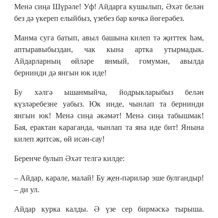
Менә сиңа Шүрәле! Уф! Айдарга кушылып, Әхәт белән
без дә үкереп елыйбыз, үзебез бар көчкә йөгерәбез.
Манма суга батып, авыл башына килеп тә җиттек һәм,
аптыравыбыздан, чак кына артка утырмадык.
Айдарларның өйләре янмый, гомумән, авылда
бернинди дә янгын юк иде!
Бу хәлгә ышанмыйча, йодрыкларыбыз белән
күзләребезне уабыз. Юк инде, чынлап та бернинди
янгын юк! Менә сиңа әкәмәт! Менә сиңа табышмак!
Бая, ерактан караганда, чынлап та яна иде бит! Янына
килеп җитсәк, өй исән-сау!
Беренче булып Әхәт телгә килде:
– Айдар, карале, малай! Бу җен-пәриләр эше булгандыр!
– ди ул.
Айдар курка калды. Ә үзе сер бирмәскә тырыша.