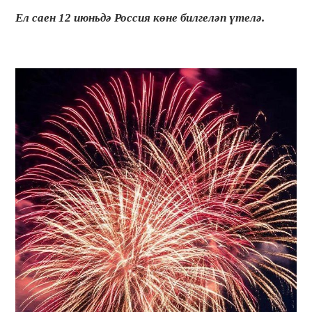
Ел саен 12 июньдә Россия көне билгеләп үтелә.