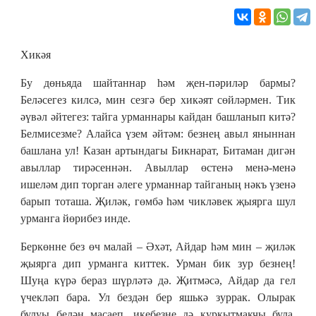
Хикәя
Бу дөньяда шайтаннар һәм җен-пәриләр бармы?
Беләсегез килсә, мин сезгә бер хикәят сөйләрмен. Тик
әүвәл әйтегез: тайга урманнары кайдан башланып китә?
Белмисезме? Алайса үзем әйтәм: безнең авыл яныннан
башлана ул! Казан артындагы Бикнарат, Битаман дигән
авыллар тирәсеннән. Авыллар өстенә менә-менә
ишеләм дип торган әлеге урманнар тайганың нәкъ үзенә
барып тоташа. Җиләк, гөмбә һәм чикләвек җыярга шул
урманга йөрибез инде.
Беркөнне без өч малай ‒ Әхәт, Айдар һәм мин – җиләк
җыярга дип урманга киттек. Урман бик зур безнең!
Шуңа күрә бераз шүрләтә дә. Җитмәсә, Айдар да гел
үчекләп бара. Ул бездән бер яшькә зуррак. Олырак
булуы белән масаеп, икебезне дә куркытмакчы була.