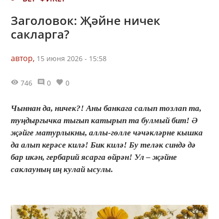
Заголовок: Җәйне ничек
сакларга?
автор,
15 июня 2026 - 15:58
746
0
0
Чыннан да, ничек?! Аны банкага салып тозлап та,
туңдыргычка тыгып катырып та булмый бит! Ә
җәйге матурлыкны, аллы-гөлле чәчәкләрне кышка
да алып керәсе килә! Бик килә! Бу теләк синдә дә
бар икән, гербарий ясарга өйрән! Ул – җәйне
саклауның иң кулай ысулы.