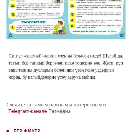
Син ул «ярамый»ларны үзең дә беләсең инде! Шулай да,
тагын бер тапкыр бергәләп искә төшерик әле. Җәен, күп
вакытыңны дусларың белән яки үзең генә уздырган
чорда, бу кагыйдәләрне үтәү аеруча мөһим!
Следите за самым важным и интересным в
Telegram-канале
Татмедиа
БЕР ФИКЕР