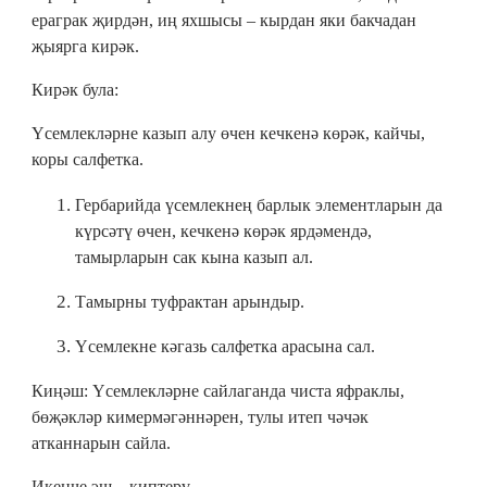
ераграк җирдән, иң яхшысы – кырдан яки бакчадан
җыярга кирәк.
Кирәк була:
Үсемлекләрне казып алу өчен кечкенә көрәк, кайчы,
коры салфетка.
Гербарийда үсемлекнең барлык элементларын да
күрсәтү өчен, кечкенә көрәк ярдәмендә,
тамырларын сак кына казып ал.
Тамырны туфрактан арындыр.
Үсемлекне кәгазь салфетка арасына сал.
Киңәш: Үсемлекләрне сайлаганда чиста яфраклы,
бөҗәкләр кимермәгәннәрен, тулы итеп чәчәк
атканнарын сайла.
Икенче эш – киптерү