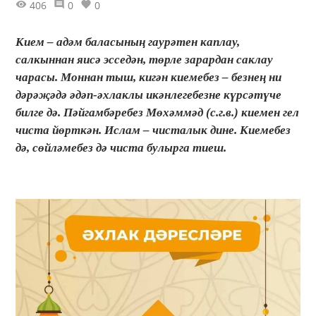
406
0
0
Кием – адәм баласының гаурәтен каплау,
салкыннан яисә эсседән, төрле зарардан саклау
чарасы. Моннан тыш, кигән киемебез – безнең ни
дәрәҗәдә әдәп-әхлаклы икәнлегебезне күрсәтүче
билге дә. Пәйгамбәребез Мөхәммәд (с.г.в.) киемен гел
чиста йөрткән. Ислам – чисталык дине. Киемебез
дә, сөйләмебез дә чиста булырга тиеш.