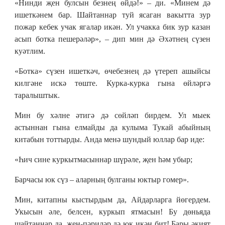
«Нинди җен булсын безнең өйдә!» – ди. «Минем дә
ишеткәнем бар. Шайтаннар туй ясаган вакытта зур
пожар кебек учак ягалар икән. Ул учакка бик зур казан
асып ботка пешерәләр», – дип мин дә Әхәтнең сүзен
куәтлим.
«Ботка» сүзен ишеткәч, өчебезнең дә үтереп ашыйсы
килгәне искә төште. Курка-курка гына өйләргә
таралыштык.
Мин бу хәлне әтигә дә сөйләп бирдем. Ул мыек
астыннан гына елмайды да кулыма Тукай абыйның
китабын тоттырды. Анда менә шундый юллар бар иде:
«Һич сине куркытмасыннар шүрәле, җен һәм убыр;
Барчасы юк сүз – аларның булганы юктыр гомер».
Мин, китапны кыстырдым да, Айдарларга йөгердем.
Укысын әле, белсен, куркып ятмасын! Бу дөньяда
шайтаннар да, җен-пәриләр дә юк икән бит! Бары әкият