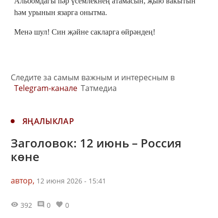
Альбомдагы һәр үсемлекнең атамасын, җыю вакытын
һәм урынын язарга онытма.
Менә шул! Син җәйне сакларга өйрәндең!
Следите за самым важным и интересным в
Telegram-канале
Татмедиа
ЯҢАЛЫКЛАР
Заголовок: 12 июнь – Россия
көне
автор,
12 июня 2026 - 15:41
392
0
0