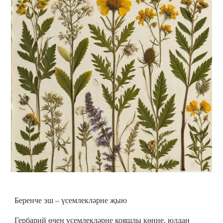
Беренче эш – үсемлекләрне җыю
Гербарий өчен үсемлекләрне кояшлы көнне, юлдан