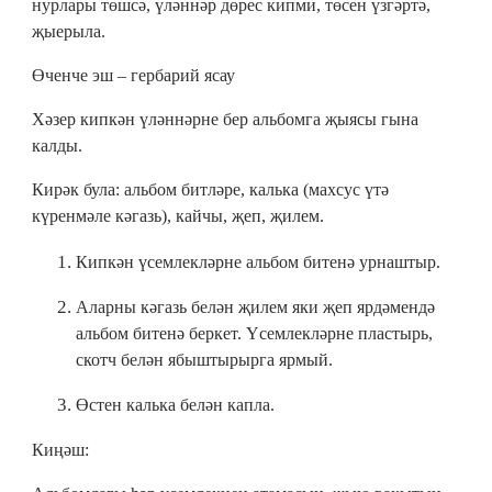
нурлары төшсә, үләннәр дөрес кипми, төсен үзгәртә,
җыерыла.
Өченче эш – гербарий ясау
Хәзер кипкән үләннәрне бер альбомга җыясы гына
калды.
Кирәк була: альбом битләре, калька (махсус үтә
күренмәле кәгазь), кайчы, җеп, җилем.
Кипкән үсемлекләрне альбом битенә урнаштыр.
Аларны кәгазь белән җилем яки җеп ярдәмендә
альбом битенә беркет. Үсемлекләрне пластырь,
скотч белән ябыштырырга ярмый.
Өстен калька белән капла.
Киңәш: