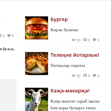
р
Бургер
Кирәк булачак:
0
0
59
0
0
п булса,
Телеңне йотарлык!
Патшалар пирогы
93
0
0
Кәҗә-мәкәрҗә!
Кәҗә яшәгән сарай җылы
һәм коры булырга тиеш.