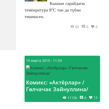
Кышын сарайдагы
температура 8°С тан да түбән
төшмәсен.
65
0
0
19 марта 2019 - 11:59
Комикс: «Актёрлар» /
Гөлчәчәк Зәйнуллина/
11156
0
15