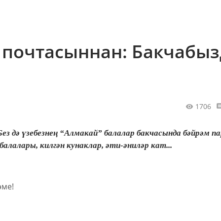
 почтасыннан: Бакчабыз
1706
Без дә үзебезнең “Алмакай” балалар бакчасында бәйрәм п
алалары, килгән кунаклар, әти-әниләр кат...