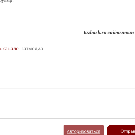
булыр.
tazbash
.
ru
сайтыннан
m-канале
Татмедиа
Авторизоваться
Отправ