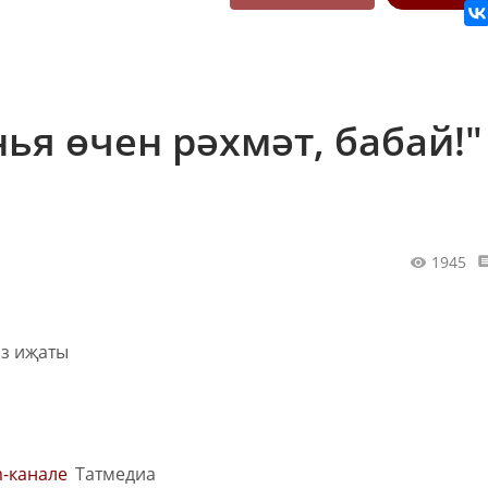
ья өчен рәхмәт, бабай!" 
1945
m-канале
Татмедиа