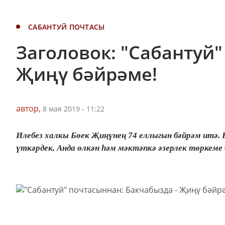
САБАНТУЙ ПОЧТАСЫ
Заголовок: "Сабантуй"
Җиңү бәйрәме!
автор,
8 мая 2019 - 11:22
Илебез халкы Бөек Җиңүнең 74 еллыгын бәйрәм итә. 
үткәрдек. Анда өлкән һәм мәктәпкә әзерлек төркеме б