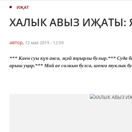
ИҖАТ
ХАЛЫК АВЫЗ ИҖАТЫ: 
автор,
12 мая 2019 - 12:59
*** Каен суы күп акса, җәй яңгырлы булыр.*** Суда 
арыш уңар.*** Май ае салкын булса, игенгә туклык бу