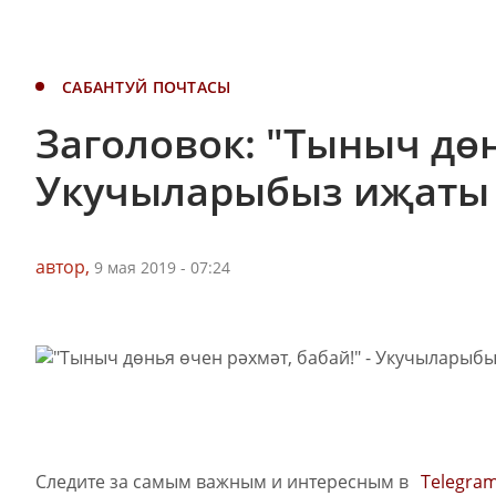
САБАНТУЙ ПОЧТАСЫ
Заголовок: "Тыныч дөн
Укучыларыбыз иҗаты
автор,
9 мая 2019 - 07:24
Следите за самым важным и интересным в
Telegra