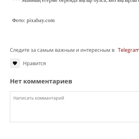
*** Майның егерме берендә яңгыр булса, көз яңгырлы 
Фото: pixabay.com
Следите за самым важным и интересным в
Telegra
Нравится
Нет комментариев