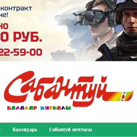
К
Календарь
Сабантуй почтасы