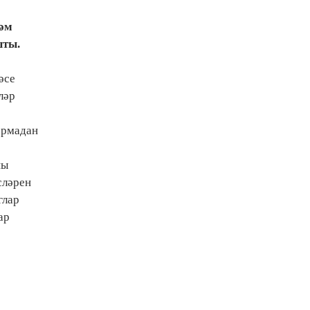
рәм
шты.
әсе
ләр
ормадан
ны
сләрен
глар
ар