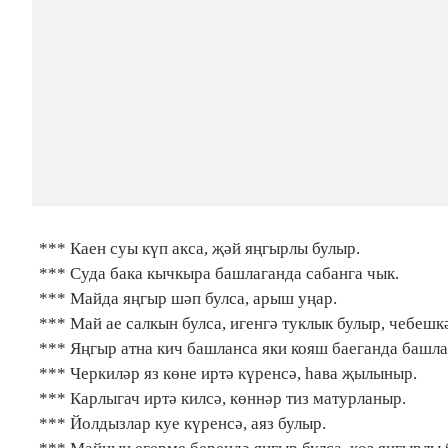
*** Каен суы күп акса, җәй яңгырлы булыр.
*** Суда бака кычкыра башлаганда сабанга чык.
*** Майда яңгыр шәп булса, арыш уңар.
*** Май ае салкын булса, игенгә туклык булыр, чебешк
*** Яңгыр атна кич башланса яки кояш баеганда башлан
*** Черкиләр яз көне иртә күренсә, һава җылыныр.
*** Карлыгач иртә килсә, көннәр тиз матурланыр.
*** Йолдызлар куе күренсә, аяз булыр.