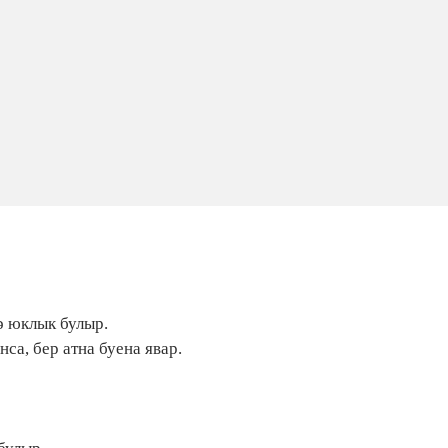
ә юклык булыр.
са, бер атна буена явар.