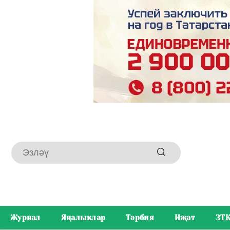
Журнал
Яңалыклар
Тәрбия
Иҗат
ЗТ