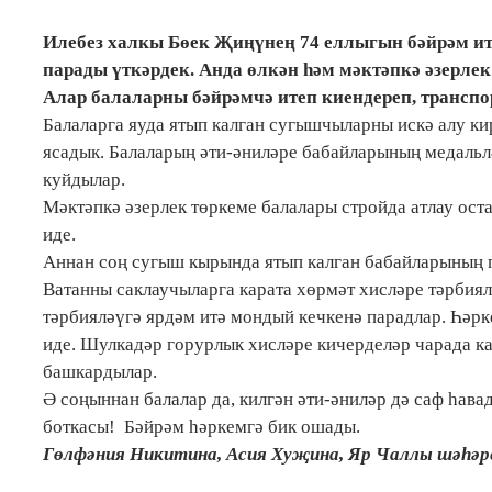
Илебез халкы Бөек Җиңүнең 74 еллыгын бәйрәм итә
парады үткәрдек. Анда өлкән һәм мәктәпкә әзерлек
Алар балаларны бәйрәмчә итеп киендереп, транспо
Балаларга яуда ятып калган сугышчыларны искә алу к
ясадык.
Балаларың әти-әниләре бабайларының медал
ь
л
куйдылар.
Мәктәпкә әзерлек төркеме балалары стройда атлау ост
иде.
Аннан соң с
угыш кырында ятып калган бабайларының 
Ватанны саклаучыларга карата хөрмәт хисләре тәрбия
тәрбияләүгә ярдәм итә монд
ый кечкенә парадлар. Һәр
иде. Шулкадәр горурлык хисләре кичерделәр чарада к
башкардылар.
Ә соңыннан
балалар да, килгән әти-әниләр дә
саф һава
боткасы!
Бәйрәм һәркемгә бик ошады.
Гөлфәния Никитина, Асия Хуҗина, Яр Чаллы шәһәре