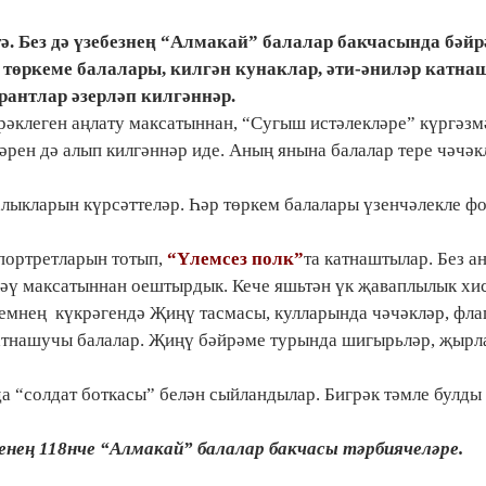
. Без дә үзебезнең “Алмакай” балалар бакчасында бәй
 төркеме балалары, килгән кунаклар, әти-әниләр катна
рантлар әзерләп килгәннәр.
ирәклеген
аңлату максатыннан, “Сугыш истәлекләре
”
күргәзм
әрен дә алып килгәннәр иде.
Аның янына б
алалар тере чәчәк
алыкларын күрсәттеләр. Һәр төркем балалары үзенчәлекле ф
портретларын тотып,
“Үлемсез полк”
та катнаштылар.
Без а
ләү максатыннан оештырдык. Кече яш
ь
тән үк җав
а
плылык хи
кемнең
күкрәгендә Җиңү тасмасы, кулларында чәчәкләр, фла
атнашучы балалар.
Җиңү бәйрәме турында шигыр
ь
ләр, җырл
да “солдат боткасы” белән сыйландылар.
Бигрәк тәмле булды
нең 118нче “Алмакай” балалар бакчасы тәрбиячеләре.