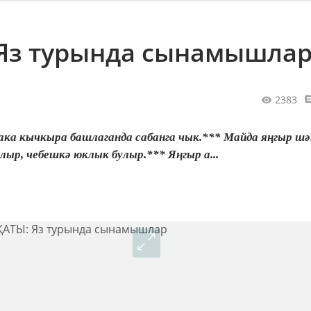
Яз турында сынамышла
2383
бака кычкыра башлаганда сабанга чык.*** Майда яңгыр шә
лыр, чебешкә юклык булыр.*** Яңгыр а...