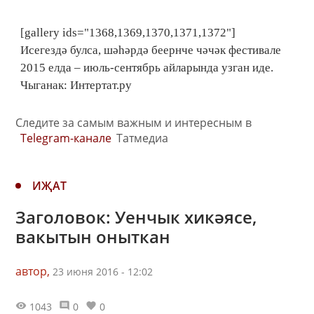
[gallery ids="1368,1369,1370,1371,1372"]
Исегездә булса, шәһәрдә беернче чәчәк фестивале
2015 елда – июль-сентябрь айларында узган иде.
Чыганак: Интертат.ру
Следите за самым важным и интересным в
Telegram-канале
Татмедиа
ИҖАТ
Заголовок: Уенчык хикәясе,
вакытын оныткан
автор,
23 июня 2016 - 12:02
1043
0
0