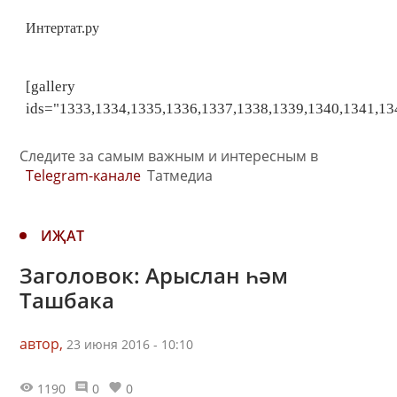
Интертат.ру
[gallery
ids="1333,1334,1335,1336,1337,1338,1339,1340,1341,13
Следите за самым важным и интересным в
Telegram-канале
Татмедиа
ИҖАТ
Заголовок: Арыслан һәм
Ташбака
автор,
23 июня 2016 - 10:10
1190
0
0