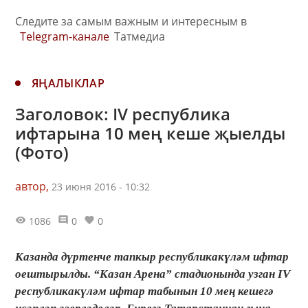
Следите за самым важным и интересным в
Telegram-канале
Татмедиа
ЯҢАЛЫКЛАР
Заголовок: IV республика
ифтарына 10 мең кеше җыелды
(Фото)
автор,
23 июня 2016 - 10:32
1086
0
0
Казанда дүртенче тапкыр республикакүләм ифтар
оештырылды. “Казан Арена” стадионында узган IV
республикакүләм ифтар табынын 10 мең кешегә