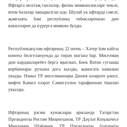
Ифтарга мохтаҗ гаиләләр, физик мөмкинлекләре чикле,
ятим балалар чакырылган иде. Шулай ук ифтарда сәясәт,
җәмгыять һәм республика төбәкләреннән дин
вәкилләрен дә күрергә мөмкин булды.
Республикакүләм ифтарның 22 июнь – Хәтер һәм кайгы
көненә билгеләнүендә дә тирән мәгънә бар. Мөселман
дин кардәшләребез бергә җыелып, Бөек Ватан сугышы
корбаннары рухына дога кылды, җәмәгать намазын
укыды. Намаз ТР мөселманнары Диния нәзарәте рәисе,
мөфти Камил хәзрәт Сәмигуллин тарафыннан башлап
укылды.
Ифтарның рәсми кунаклары арасында Татарстан
Президенты Рөстәм Миңнеханов, ТР Дәүләт Киңәшчесе
Минтимер Шәймиев, ТР Президенты Аппараты