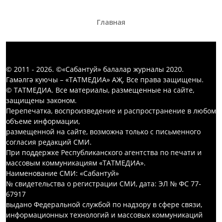
Главная
© 2011 - 2026. ©«Сабантуй» балалар журналы 2020.
Гамәлгә куючы – «ТАТМЕДИА» АҖ. Все права защищены.
© ТАТМЕДИА. Все материалы, размещенные на сайте,
защищены законом.
Перепечатка, воспроизведение и распространение в любом
объеме информации,
размещенной на сайте, возможна только с письменного
согласия редакций СМИ.
При поддержке Республиканского агентства по печати и
массовым коммуникациям «ТАТМЕДИА».
Наименование СМИ: «Сабантуй»
№ свидетельства о регистрации СМИ, дата: ЭЛ № ФС 77-
67917
выдано Федеральной службой по надзору в сфере связи,
информационных технологий и массовых коммуникаций