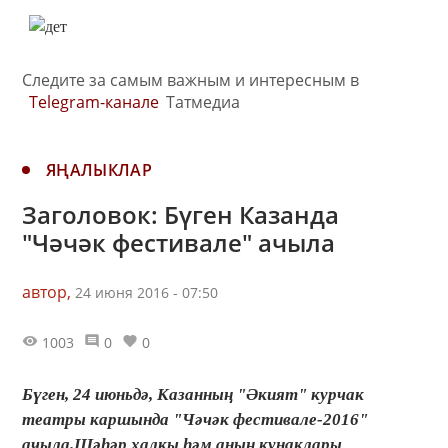
Следите за самым важным и интересным в
Telegram-канале
Татмедиа
ЯҢАЛЫКЛАР
Заголовок: Бүген Казанда
"Чәчәк фестивале" ачыла
автор,
24 июня 2016 - 07:50
1003
0
0
Бүген, 24 июньдә, Казанның "Әкият" курчак
театры каршында "Чәчәк фестивале-2016"
ачыла.Шәһәр халкы һәм аның кунаклары