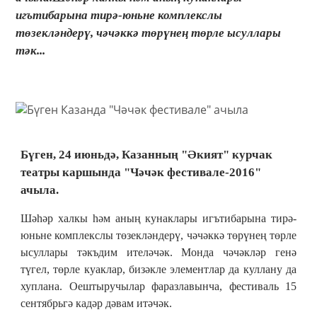
игътибарына тирә-юньне комплекслы
төзекләндерү, чәчәккә төрүнең төрле ысуллары
тәк...
Бүген, 24 июньдә, Казанның "Әкият" курчак
театры каршында "Чәчәк фестивале-2016"
ачыла.
Шәһәр халкы һәм аның кунаклары игътибарына тирә-
юньне комплекслы төзекләндерү, чәчәккә төрүнең төрле
ысуллары тәкъдим ителәчәк. Монда чәчәкләр генә
түгел, төрле куаклар, бизәкле элементлар да куллану да
хуплана. Оештыручылар фаразлавынча, фестиваль 15
сентябрьгә кадәр дәвам итәчәк.