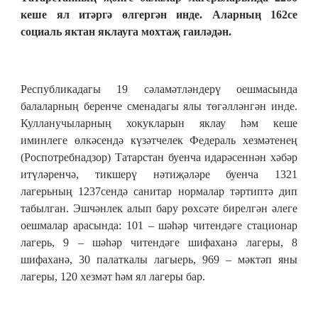
кеше ял итәргә өлгергән инде. Аларның 162се
социаль яктан яклауга мохтаҗ гаиләдән.
Республикадагы 19 сәламәтләндерү оешмасында
балаларның беренче сменадагы ялы төгәлләнгән инде.
Кулланучыларның хокукларын яклау һәм кеше
иминлеге өлкәсендә күзәтчелек Федераль хезмәтенең
(Роспотребнадзор) Татарстан буенча идарәсеннән хәбәр
итүләренчә, тикшерү нәтиҗәләре буенча 1321
лагерьның 1237сендә санитар нормалар тәртиптә дип
табылган. Эшчәнлек алып бару рөхсәте бирелгән әлеге
оешмалар арасында: 101 – шәһәр читендәге стационар
лагерь, 9 – шәһәр читендәге шифаханә лагеры, 8
шифаханә, 30 палаткалы лагыерь, 969 – мәктәп яны
лагеры, 120 хезмәт һәм ял лагеры бар.