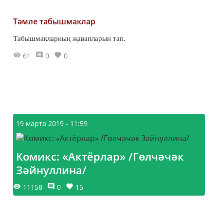
Тәмле табышмаклар
Табышмакларның җавапларын тап.
61
0
0
19 марта 2019 - 11:59
Комикс: «Актёрлар» /Гөлчәчәк
Зәйнуллина/
11158
0
15