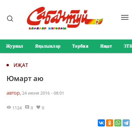
Журнал
Яңалыклар
Тәрбия
Иҗат
ЗТ
ИҖАТ
Юмарт аю
автор,
24 июня 2016 - 08:01
1124
0
0