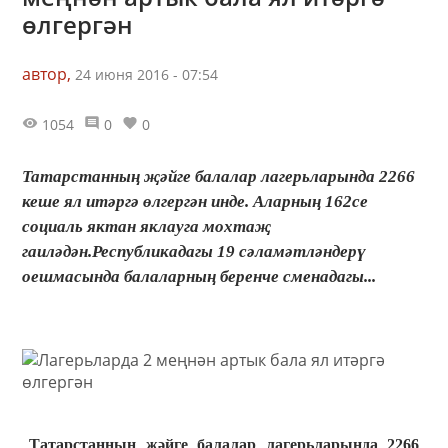
өлгергән
автор,
24 июня 2016 - 07:54
1054
0
0
Татарстанның җәйге балалар лагерьларында 2266
кеше ял итәргә өлгергән инде. Аларның 162се
социаль яктан яклауга мохтаҗ
гаиләдән.Республикадагы 19 сәламәтләндерү
оешмасында балаларның беренче сменадагы...
Татарстанның җәйге балалар лагерьларында 2266