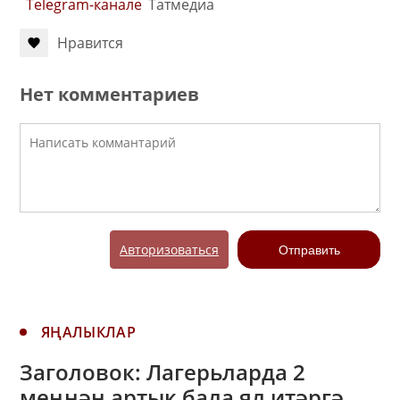
Telegram-канале
Татмедиа
Нравится
Нет комментариев
Авторизоваться
Отправить
ЯҢАЛЫКЛАР
Заголовок: Лагерьларда 2
меңнән артык бала ял итәргә