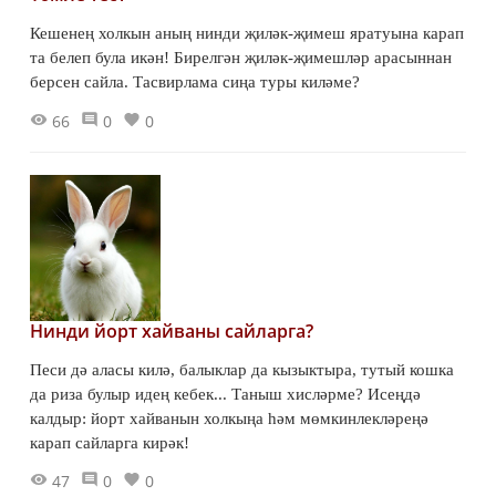
Кешенең холкын аның нинди җиләк-җимеш яратуына карап
та белеп була икән! Бирелгән җиләк-җимешләр арасыннан
берсен сайла. Тасвирлама сиңа туры киләме?
66
0
0
Нинди йорт хайваны сайларга?
Песи дә аласы килә, балыклар да кызыктыра, тутый кошка
да риза булыр идең кебек... Таныш хисләрме? Исеңдә
калдыр: йорт хайванын холкыңа һәм мөмкинлекләреңә
карап сайларга кирәк!
47
0
0