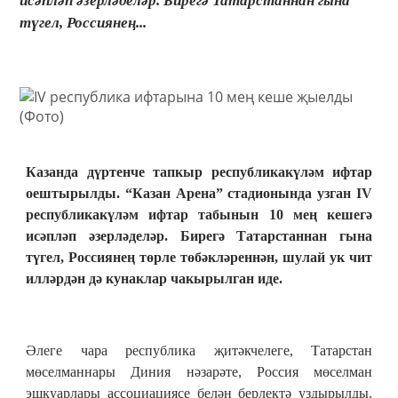
исәпләп әзерләделәр. Бирегә Татарстаннан гына
түгел, Россиянең...
Казанда дүртенче тапкыр республикакүләм ифтар
оештырылды. “Казан Арена” стадионында узган IV
республикакүләм ифтар табынын 10 мең кешегә
исәпләп әзерләделәр. Бирегә Татарстаннан гына
түгел, Россиянең төрле төбәкләреннән, шулай ук чит
илләрдән дә кунаклар чакырылган иде.
Әлеге чара республика җитәкчелеге, Татарстан
мөселманнары Диния нәзарәте, Россия мөселман
эшкуарлары ассоциациясе белән берлектә уздырылды.