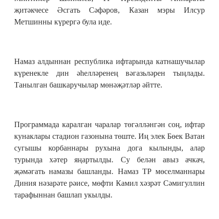
җитәкчесе Әсгать Сәфәров, Казан мэры Илсур
Метшинны күрергә була иде.
Намаз алдыннан республика ифтарында катнашучылар
күренекле дин әһелләренең вәгазьләрен тыңлады.
Танылган башкаручылар мөнәҗәтләр әйтте.
Программада каралган чаралар төгәлләнгән соң, ифтар
кунаклары стадион газонына төште. Иң элек Бөек Ватан
сугышы корбаннары рухына дога кылынды, алар
турында хәтер яңартылды. Су белән авыз ачкач,
җәмәгать намазы башланды. Намаз ТР мөселманнары
Диния нәзарәте рәисе, мөфти Камил хәзрәт Сәмигуллин
тарафыннан башлап укылды.