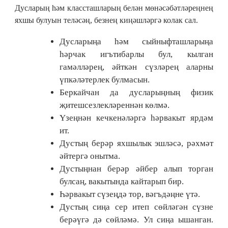
Дусларың һәм классташларың белән мөнәсәбәтләреңнең
яхшы булуын теләсәң, безнең киңәшләргә колак сал.
Дусларыңа һәм сыйныфташларыңа
һәрчак игътибарлы бул, кылган
гамәлләрең, әйткән сүзләрең аларны
үпкәләтерлек булмасын.
Беркайчан да дусларыңның физик
җитешсезлекләреннән көлмә.
Үзеңнән кечкенәләргә һәрвакыт ярдәм
ит.
Дустың берәр яхшылык эшләсә, рәхмәт
әйтергә онытма.
Дустыңнан берәр әйбер алып торган
булсаң, вакытында кайтарып бир.
Һәрвакыт сүзеңдә тор, вәгъдәңне үтә.
Дустың сиңа сер итеп сөйләгән сүзне
берәүгә дә сөйләмә. Ул сиңа ышанган.