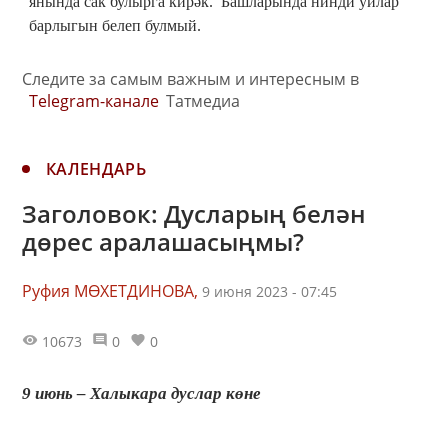
янында сак булырга кирәк. Башларында нинди уйлар
барлыгын белеп булмый.
Следите за самым важным и интересным в
Telegram-канале
Татмедиа
КАЛЕНДАРЬ
Заголовок: Дусларың белән
дөрес аралашасыңмы?
Руфия МӨХЕТДИНОВА,
9 июня 2023 - 07:45
10673
0
0
9 июнь – Халыкара дуслар көне