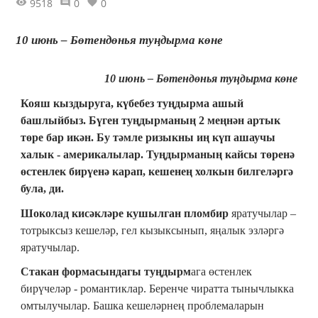
9518
0
0
10 июнь – Бөтендөнья туңдырма көне
10 июнь – Бөтендөнья туңдырма көне
Кояш кыздыруга, күбебез туңдырма ашый
башлыйбыз. Бүген туңдырманың 2 меңнән артык
төре бар икән. Бу тәмле ризыкны иң күп ашаучы
халык - америкалылар. Туңдырманың кайсы төренә
өстенлек бирүенә карап, кешенең холкын билгеләргә
була, ди.
Шоколад кисәкләре кушылган пломбир
яратучылар –
тотрыксыз кешеләр, гел кызыксынып, яңалык эзләргә
яратучылар.
Стакан формасындагы туңдырм
ага өстенлек
бирүчеләр - романтиклар. Беренче чиратта тынычлыкка
омтылучылар. Башка кешеләрнең проблемаларын