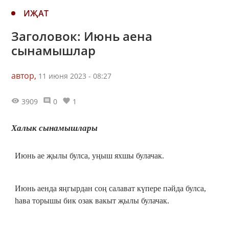
ИҖАТ
Заголовок: Июнь аена
сынамышлар
автор,
11 июня 2023 - 08:27
3909
0
1
Халык сынамышлары
Июнь ае җылы булса, уңыш яхшы булачак.
Июнь аенда яңгырдан соң салават күпере пәйда булса,
һава торышы бик озак вакыт җылы булачак.