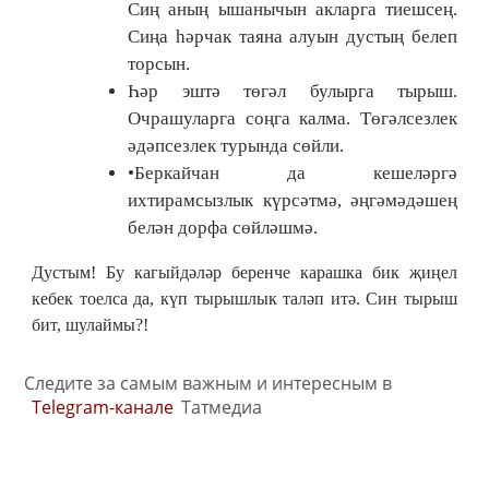
Сиң аның ышанычын акларга тиешсең.
Сиңа һәрчак таяна алуын дустың белеп
торсын.
Һәр эштә төгәл булырга тырыш.
Очрашуларга соңга калма. Төгәлсезлек
әдәпсезлек турында сөйли.
•Беркайчан да кешеләргә
ихтирамсызлык күрсәтмә, әңгәмәдәшең
белән дорфа сөйләшмә.
Дустым! Бу кагыйдәләр беренче карашка бик җиңел
кебек тоелса да, күп тырышлык таләп итә. Син тырыш
бит, шулаймы?!
Следите за самым важным и интересным в
Telegram-канале
Татмедиа