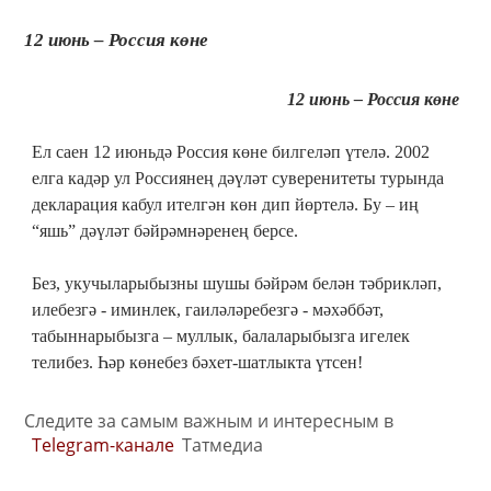
12 июнь – Россия көне
12 июнь – Россия көне
Ел саен 12 июньдә Россия көне билгеләп үтелә. 2002
елга кадәр ул Россиянең дәүләт суверенитеты турында
декларация кабул ителгән көн дип йөртелә. Бу – иң
“яшь” дәүләт бәйрәмнәренең берсе.
Без, укучыларыбызны шушы бәйрәм белән тәбрикләп,
илебезгә - иминлек, гаиләләребезгә - мәхәббәт,
табыннарыбызга – муллык, балаларыбызга игелек
телибез. Һәр көнебез бәхет-шатлыкта үтсен!
Следите за самым важным и интересным в
Telegram-канале
Татмедиа