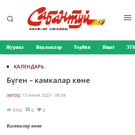
Журнал
Яңалыклар
Тәрбия
Иҗат
ЗТ
КАЛЕНДАРЬ
Бүген – камкалар көне
автор,
13 июня 2023 - 08:04
9765
0
0
Камкалар көне