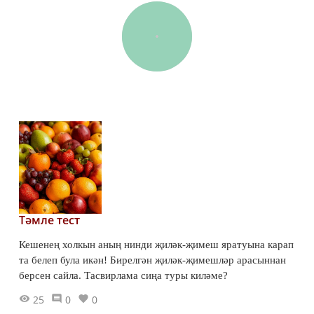
Тәмле тест
Кешенең холкын аның нинди җиләк-җимеш яратуына карап
та белеп була икән! Бирелгән җиләк-җимешләр арасыннан
берсен сайла. Тасвирлама сиңа туры киләме?
25
0
0