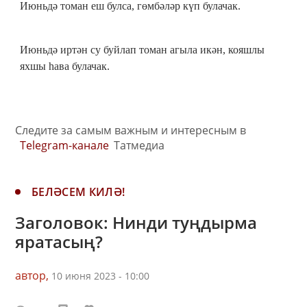
Июньдә томан еш булса, гөмбәләр күп булачак.
Июньдә иртән су буйлап томан агыла икән, кояшлы
яхшы һава булачак.
Следите за самым важным и интересным в
Telegram-канале
Татмедиа
БЕЛӘСЕМ КИЛӘ!
Заголовок: Нинди туңдырма
яратасың?
автор,
10 июня 2023 - 10:00