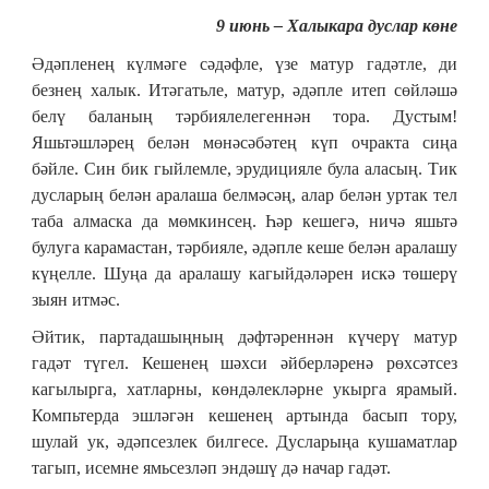
9 июнь – Халыкара дуслар көне
Әдәпленең күлмәге сәдәфле,
үзе матур гадәтле, ди
безнең халык. Итәгатьле, матур, әдәпле итеп сөйләшә
белү баланың тәрбиялелегеннән тора. Дустым!
Яшьтәшләрең белән мөнәсәбәтең күп очракта сиңа
бәйле. Син бик гыйлемле, эрудицияле була аласың. Тик
дусларың белән аралаша белмәсәң, алар белән уртак тел
таба алмаска да мөмкинсең. Һәр кешегә, ничә яшьтә
булуга карамастан, тәрбияле, әдәпле кеше белән аралашу
күңелле. Шуңа да аралашу кагыйдәләрен искә төшерү
зыян итмәс.
Әйтик, партадашыңның дәфтәреннән күчерү матур
гадәт түгел. Кешенең шәхси әйберләренә рөхсәтсез
кагылырга, хатларны, көндәлекләрне укырга ярамый.
Компьтерда эшләгән кешенең артында басып тору,
шулай ук, әдәпсезлек билгесе. Дусларыңа кушаматлар
тагып, исемне ямьсезләп эндәшү дә начар гадәт.