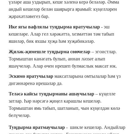
үзләре аша уздырып, кеше хәленә керә беләләр. Әмма
андый кешеләр белән шаярырга ярамый: күңелләрен
җәрәхәтләвегез бар.
Ике ягы вафлялы туңдырма яратучылар
- эш
кешеләре. Алар гел хәрәкәттә, хезмәттән тәм табып
яшиләр, бик яхшы хуҗа һәм хуҗабикәләр.
Җиләк-җимешле туңдырма сөючеләр
– эгоистлар.
Тормыштан канәгать булып, аннан ләззәт алып
яшәүчеләр. Алар өчен ирешеп булмаслык максат юк.
Эскимо яратучылар
максатларына омтылалар һәм үз
дигәннәренә ирешәләр дә.
Теләсә кайсы туңдырманы ашаучылар
– күңелле
затлар. Һәр нәрсәгә җиңел карашлы кешеләр.
Тормыштан ямь табып, шатланып, чын күңелдән көлә
белүчеләр.
Туңдырма яратмаучылар
- шикле кешеләр. Андыйлар