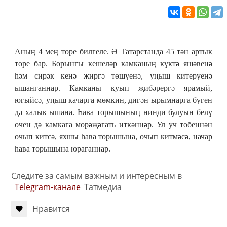
Аның 4 мең төре билгеле. Ә Татарстанда 45 тән артык
төре бар. Борынгы кешеләр камканың күктә яшәвенә
һәм сирәк кенә җиргә төшүенә, уңыш китерүенә
ышанганнар. Камканы куып җибәрергә ярамый,
югыйсә, уңыш качарга мөмкин, дигән ырымнарга бүген
дә халык ышана. Һава торышының нинди булуын белү
өчен дә камкага мөрәҗәгать иткәннәр. Ул уч төбеннән
очып китсә, яхшы һава торышына, очып китмәсә, начар
һава торышына юраганнар.
Следите за самым важным и интересным в
Telegram-канале
Татмедиа
Нравится