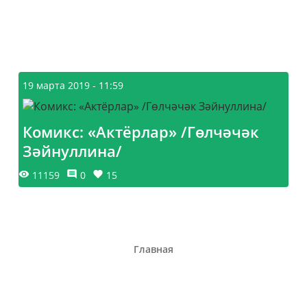
19 марта 2019 - 11:59
Комикс: «Актёрлар» /Гөлчәчәк
Зәйнуллина/
11159
0
15
Главная