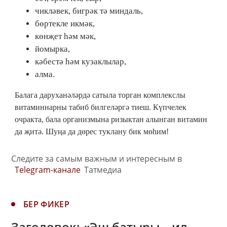
чикләвек, бигрәк тә миндаль,
бөртекле икмәк,
көнҗет һәм мәк,
йомырка,
кәбестә һәм кузаклылар,
алма.
Балага даруханәләрдә сатыла торган комплекслы
витаминнарны табиб билгеләргә тиеш. Күпчелек
очракта, бала организмына ризыктан алынган витамин
да җитә. Шуңа да дөрес туклану бик мөһим!
Следите за самым важным и интересным в
Telegram-канале
Татмедиа
БЕР ФИКЕР
Заголовок: «Эш батыры – ил