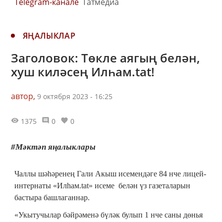
Telegram-канале
Татмедиа
ЯҢАЛЫКЛАР
Заголовок: Төкле аягың белән,
хуш киләсең Илһам.tat!
автор,
9 октября 2023 - 16:25
1375
0
0
#Мәктәп яңалыклары
Чаллы шәһәренең Гали Акыш исемендәге 84 нче лицей-
интернаты «Илһам.tat» исеме белән үз газеталарын
бастыра башлаганнар.
«Укытучылар бәйрәменә бүләк булып 1 нче саны дөнья