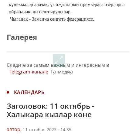
күнекмәләр алачак, үз иҗатларын премьерага әзерләргә
өйрәнәчәк, ди оештыручылар.
Чыганак - Заманча сәнгать федерациясе.
Галерея
Следите за самым важным и интересным в
Telegram-канале
Татмедиа
КАЛЕНДАРЬ
Заголовок: 11 октябрь -
Халыкара кызлар көне
автор,
11 октября 2023 - 14:35