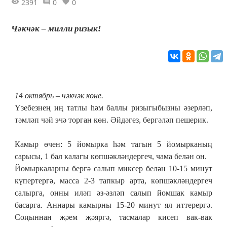
2391
0
0
Чәкчәк – милли ризык!
14 октябрь – чәкчәк көне.
Үзебезнең иң татлы һәм баллы ризыгыбызны әзерләп,
тәмләп чәй эчә торган көн. Әйдәгез, бергәләп пешерик.
Камыр өчен: 5 йомырка һәм тагын 5 йомырканың
сарысы, 1 бал калагы көпшәкләндергеч, чама белән он.
Йомыркаларны бергә салып миксер белән 10-15 минут
күпертергә, масса 2-3 тапкыр арта, көпшәкләндергеч
салырга, онны иләп әз-әзләп салып йомшак камыр
басарга. Аннары камырны 15-20 минут ял иттерергә.
Соңыннан җәем җәяргә, тасмалар кисеп вак-вак