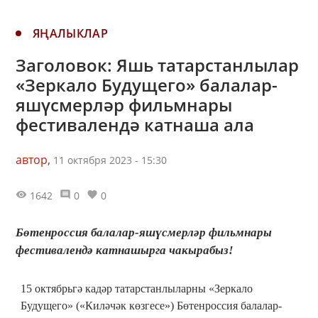
ЯҢАЛЫКЛАР
Заголовок: Яшь татарстанлылар
«Зеркало Будущего» балалар-
яшүсмерләр фильмнары
фестивалендә катнаша ала
автор,
11 октября 2023 - 15:30
1642
0
0
Бөтенроссия балалар-яшүсмерләр фильмнары
фестивалендә катнашырга чакырабыз!
15 октябрьгә кадәр татарстанлыларны «Зеркало
Будущего» («Киләчәк көзгесе») Бөтенроссия балалар-