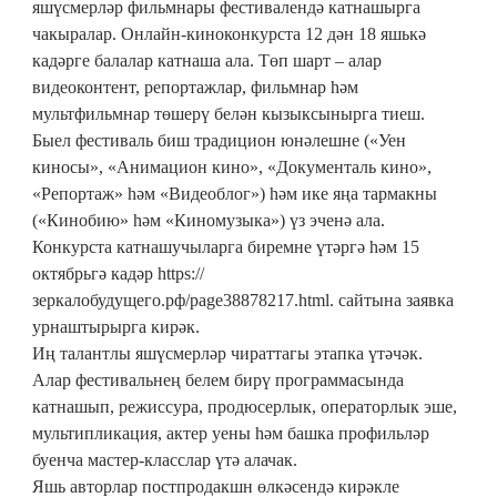
яшүсмерләр фильмнары фестивалендә катнашырга
чакыралар. Онлайн-киноконкурста 12 дән 18 яшькә
кадәрге балалар катнаша ала. Төп шарт – алар
видеоконтент, репортажлар, фильмнар һәм
мультфильмнар төшерү белән кызыксынырга тиеш.
Быел фестиваль биш традицион юнәлешне («Уен
киносы», «Анимацион кино», «Документаль кино»,
«Репортаж» һәм «Видеоблог») һәм ике яңа тармакны
(«Кинобию» һәм «Киномузыка») үз эченә ала.
Конкурста катнашучыларга биремне үтәргә һәм 15
октябрьгә кадәр https://
зеркалобудущего.рф/page38878217.html. сайтына заявка
урнаштырырга кирәк.
Иң талантлы яшүсмерләр чираттагы этапка үтәчәк.
Алар фестивальнең белем бирү программасында
катнашып, режиссура, продюсерлык, операторлык эше,
мультипликация, актер уены һәм башка профильләр
буенча мастер-класслар үтә алачак.
Яшь авторлар постпродакшн өлкәсендә кирәкле