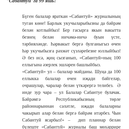
"Сабантуй"га 99 яшь!
Бүген балалар яраткан «Сабантуй» журналының
туган көне! Барлык укучыларыбызны да бәйрәм
белән котлыйбыз! Бер гасырга якын вакытта
безнең белән ничәмә-ничә буын үсте,
тәрбияләнде. Һәрвакыт бергә булганыгыз өчен
һәр укучыбызга рәхмәт сүзләребезне юллыйбыз!
Ә без исә, җиң сызганып, «Сабантуй»ның 100
еллыгына әзерлек эшләрен башлыйбыз.
«Сабантуй» ул – балалар мәйданы. Шуңа да 100
еллыкка балалар өчен иҗади бәйгеләр,
очрашулар, чаралар белән үткәрергә телибез. Ә
инде зур чара – ул Балалар Сабантуе булачак.
Бәйрәмгә Республикабызның төрле
районнарыннан сәләтле, иҗади балаларны
чакырып алар белән бергә бәйрәм итәрбез. Чын
Сабантуй ясарбыз!» – дип планнар белән
бүлеште «Сабантуй» журналы баш мөхәррире