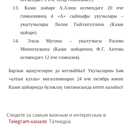
Казан шәһәре А.Алиш исемендәге 20 нче
гимназиянең 4 «А» сыйныфы укучылары –
укытучылары Лилия Гыйззәтуллина (Казан
шәһәре).
Эльза Мусина – укытучысы Рәсимә
Миннехуҗина (Казан шәһәренең Ф.Г. Аитова
исемендәге 12 нче гимназия).
Барлык җиңүчеләрне дә котлыйбыз! Укучыларны һәм
«алтын куллы» мөгаллимнәрне 24 нче октябрь көнне
Казан шәһәрендә бүләкләү тантанасында көтеп калабыз!
Следите за самым важным и интересным в
Telegram-канале
Татмедиа