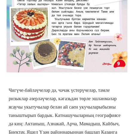
Чигүче-бәйләүчеләр дә, чәчәк үстерүчеләр, тәмле
ризыклар әзерләүчеләр, кәгазьдән төрле эшләнмәләр
ясаучы укытучылар белән ай саен укучыларыбызны
таныштырып бардык. Катнашучыларның географиясе
дә киң: Актаныш, Азнакай, Арча, Мамадыш, Кайбыч,
Биектау, Яшел Үзән районнарыннан башлап Казанга