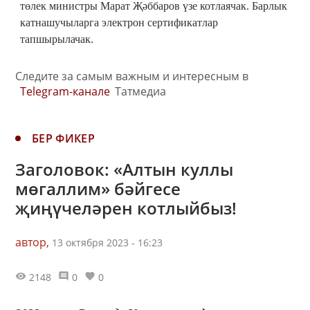
төлек министры Марат Җәббаров үзе котлаячак. Барлык
катнашучыларга электрон сертификатлар
тапшырылачак.
Следите за самым важным и интересным в
Telegram-канале
Татмедиа
БЕР ФИКЕР
Заголовок: «Алтын куллы
мөгаллим» бәйгесе
җиңүчеләрен котлыйбыз!
автор,
13 октября 2023 - 16:23
2148
0
0