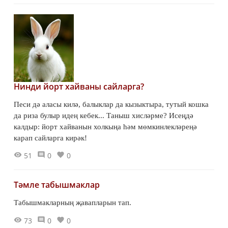
Нинди йорт хайваны сайларга?
Песи дә аласы килә, балыклар да кызыктыра, тутый кошка
да риза булыр идең кебек... Таныш хисләрме? Исеңдә
калдыр: йорт хайванын холкыңа һәм мөмкинлекләреңә
карап сайларга кирәк!
51
0
0
Тәмле табышмаклар
Табышмакларның җавапларын тап.
73
0
0