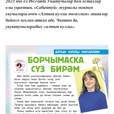
2023 нче ел Россиядә Укытучылар һәм остазлар
елы уңаеннан, «Сабантуй» журналы мәктәп
укучылары өчен «Алтын куллы мөгаллим» иншалар
бәйгесе игълан иткән иде. Чыннан да,
укуытучыларыбыз «алтын куллы».