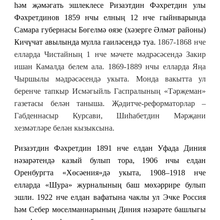
һәм җәмәгать эшлеклесе Ризаэтдин Фәхретдин улы
Фәхретдинов 1859 нчы елның 12 нче гыйнварында
Самара губернасы Бөгелмә өязе (хәзерге Әлмәт районы)
Кичүчат авылында мулла гаиләсендә туа.
1867-1868 нче
елларда Чистайның 1 нче мәчете мәдрәсәсендә Закир
ишан Камалда белем ала. 1869-1889 нчы елларда Яңа
Чыршылы мәдрәсәсендә укыта. Монда вакытта ул
беренче тапкыр Исмәгыйль Гаспралының «Тәрҗеман»
газетасы белән таныша. Җәдитче-реформаторлар –
Габденнасыр Курсави, Шиһабетдин Мәрҗани
хезмәтләре белән кызыксына.
Ризаэтдин Фәхретдин 1891 нче елдан Уфада Диния
нәзарәтендә казый булып тора, 1906 нчы елдан
Оренбургта «Хөсәения»дә укыта, 1908–1918 нче
елларда «Шура» журналының баш мөхәррире булып
эшли. 1922 нче ел­дан вафатына чаклы ул Эчке Россия
һәм Себер мөселманнарының Диния нәзарәте башлыгы