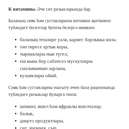
К витамины.
Әче сөт ризыкларында бар.
Баланың сөяк һәм суставларына витамин җитмәвен
түбәндәге билгеләр буенча белергә мөмкин:
баланың тешләре уала, кариес барлыкка килә,
тән тиресе артык коры,
тырнаклары нык түгел,
еш кына бер сәбәпсез мускуллары
сызлавыннан зарлана,
кулаяклары ойый.
Сөяк һәм суставларны ныгыту өчен бала рационында
түбәндәге ризыклар булырга тиеш:
шпинат, яшел һәм яфраклы яшелчәләр,
балык,
диңгез продуктлары,
сөт, эремчек, сыр,