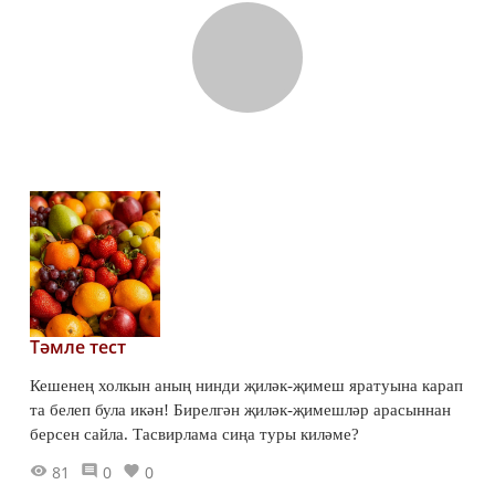
Тәмле тест
Кешенең холкын аның нинди җиләк-җимеш яратуына карап
та белеп була икән! Бирелгән җиләк-җимешләр арасыннан
берсен сайла. Тасвирлама сиңа туры киләме?
81
0
0