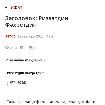
ИҖАТ
Заголовок: Ризаэтдин
Фәхретдин
автор,
12 октября 2023 - 12:21
2154
0
0
Ризаэтдин Фәхретдин
Ризаэтдин Фәхретдин
(1859–1936)
Т
анылган мәгърифәтче, галим, тарихчы, дин белгече