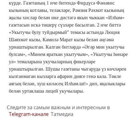
күрде. Газетаның 1 нче битендә Фирдүсә Фәнәвис
кызының котлавы, теләкләре, Рәмзия Рәхмәт кызының
җылы хисләр белән ике дистәгә якын чыккан «Илһам»
газетасын искә төшерү сүзләре басылган. 2 нче биттә
«Укытучы булу туйдырмый" темасы астында Люция
Шәяхмәт кызы, Камилә Марат кызы белән әңгәмә
урнаштырылган. Калган битләрдә «Әгәр мин укытучы
булсам», «Минем яраткан укытучым», «Укытучы һөнәре
ул» темаларына укучыларның фикерләре
урнаштырылган. Шушы газетаны чыгаруда үз көчләрен
кызганмаган кызларга афәрин диясе генә кала. Төкле
аягың белән, хуш киләсең Илһам.tat!» дип, яңалыклары
белән уртаклаша лицей укучылары.
Следите за самым важным и интересным в
Telegram-канале
Татмедиа