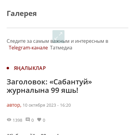
Галерея
Следите за самым важным и интересным в
Telegram-канале
Татмедиа
ЯҢАЛЫКЛАР
Заголовок: «Сабантуй»
журналына 99 яшь!
автор,
10 октября 2023 - 16:20
1398
0
0