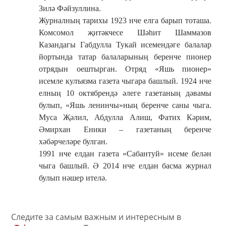
Зилә Фәйзуллина.
Журналның тарихы 1923 нче елга барып тоташа.
Комсомол җитәкчесе Шәһит Шаммазов
Казандагы Габдулла Тукай исемендәге балалар
йортында татар балаларының беренче пионер
отрядын оештырган. Отряд «Яшь пионер»
исемле кулъязма газета чыгара башлый. 1924 нче
елның 10 октябрендә әлеге газетаның дәвамы
булып, «Яшь ленинчы»ның беренче саны чыга.
Муса Җәлил, Абдулла Алиш, Фатих Кәрим,
Әмирхан Еники – газетаның беренче
хәбәрчеләре булган.
1991 нче елдан газета «Сабантуй» исеме белән
чыга башлый. Ә 2014 нче елдан басма журнал
булып нәшер ителә.
Следите за самым важным и интересным в