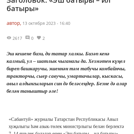
батыры»
автор,
13 октября 2023 - 16:40
2617
0
2
Эш кешене бизи, ди татар халкы. Бизәп кенә
калмый, ул – шатлык чыганагы да. Хезмәтен күңел
биреп башкаручы, эшеннән тәм табучы комбайнчы,
тракторчы, сыер савучы, умартачылар, кыскасы,
авыл алдынгыларын син дә беләсеңдер. Безне дә алар
белән таныштыр әле!
«Сабантуй» журналы Татарстан Республикасы Авыл
хуҗалыгы һәм азык-төлек министрлыгы белән берлектә
7–14 яшьлек балалар өчен «Эш батыры – ил батыры»