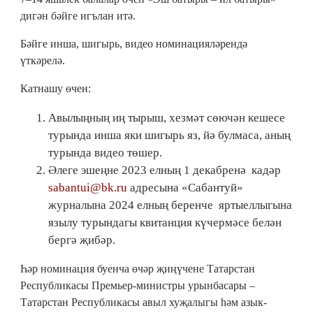
дигән бәйге игълан итә.
Бәйге инша, шигырь, видео номинацияләрендә
үткәрелә.
Катнашу өчен:
Авылыңның иң тырыш, хезмәт сөючән кешесе
турында инша яки шигырь яз, йә булмаса, аның
турында видео төшер.
Әлеге эшеңне 2023 елның 1 декабренә кадәр
sabantui@bk.ru
адресына «Сабантуй»
журналына 2024 елның беренче яртыеллыгына
язылу турындагы квитанция күчермәсе белән
бергә җибәр.
Һәр номинация буенча өчәр җиңүчене Татарстан
Республикасы Премьер-министры урынбасары –
Татарстан Республикасы авыл хуҗалыгы һәм азык-