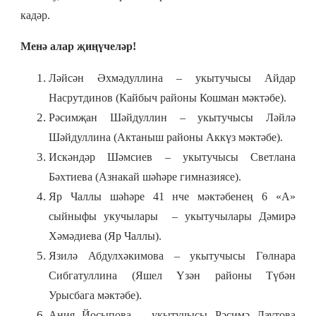
кадәр.
Менә алар җиңүчеләр!
Ләйсән Әхмәдуллина – укытучысы Айдар
Насрутдинов (Кайбыч районы Кошман мәктәбе).
Рәсимҗан Шәйдуллин – укытучысы Ләйлә
Шәйдуллина (Актаныш районы Аккүз мәктәбе).
Искәндәр Шәмсиев – укытучысы Светлана
Бәхтиева (Азнакай шәһәре гимназиясе).
Яр Чаллы шәһәре 41 нче мәктәбенең 6 «А»
сыйныфы укучылары – укытучылары Дәмирә
Хәмәдиева (Яр Чаллы).
Язилә Абдулхәкимова – укытучысы Гөлнара
Сибгатуллина (Яшел Үзән районы Түбән
Урысбага мәктәбе).
Ания Йосыпова – укытучысы Рәсимә Даутова