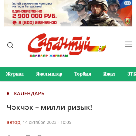
Журнал
Яңалыклар
Тәрбия
Иҗат
ЗТ
КАЛЕНДАРЬ
Чәкчәк – милли ризык!
автор,
14 октября 2023 - 10:05