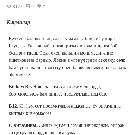
3127
0
0
Киңәшләр
Кечкенә балаларның сөяк тукымасы бик тиз үзгәрә.
Шуңа да бала ашый торган ризык витаминнарга бай
булырга тиеш. Сөяк өчен кальций мөһим, дигәнне
ишеткәнегез бардыр. Ләкин имгәнүләрдән саклану, сөяк
һәм суставларны ныгыту өчен башка витаминнар да бик
әһәмиятле.
В6 һәм В9.
Яшелчә һәм җиләк-җимешләрдә,
бөртеклеләрдә һәм диңгез продуктларында бар.
В12.
Ит һәм сөт продуктлары ашасагыз, бу витаминга
кытлык кичермәссез.
С витамины.
Җиләк-җимеш һәм яшелчәләрдән, бигрәк
тә цитруслылардан алырга була.