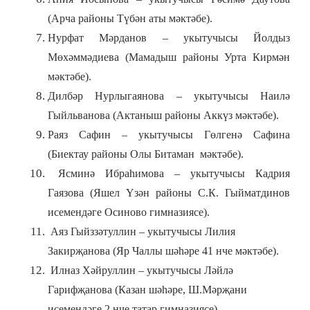
(Арча районы Түбән аты мәктәбе).
Нурфат Мәрданов – укытучысы Йолдыз
Мөхәммәдиева (Мамадыш районы Урта Кирмән
мәктәбе).
Дилбәр Нурлыгаянова – укытучысы Наилә
Гыйльванова (Актаныш районы Аккүз мәктәбе).
Раяз Сафин – укытучысы Гөлгенә Сафина
(Биектау районы Олы Битаман мәктәбе).
Ясминә Ибраһимова – укытучысы Кадрия
Гаязова (Яшел Үзән районы С.К. Гыйматдинов
исемендәге Осиново гимназиясе).
Аяз Гыйззәтуллин – укытучысы Лилия
Закирҗанова (Яр Чаллы шәһәре 41 нче мәктәбе).
Илназ Хәйруллин – укытучысы Ләйлә
Гарифҗанова (Казан шәһәре, Ш.Мәрҗани
исемендәге 2 нче татар гимназиясе).