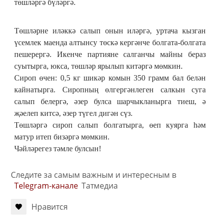
төшләргә бүләргә.
Төшләрне иләккә салып онын иләргә, уртача кызган
үсемлек маенда алтынсу төскә кергәнче болгата-болгата
пешерергә. Икенче партияне салганчы майны бераз
суытырга, юкса, төшләр ярылып китәргә мөмкин.
Сироп өчен: 0,5 кг шикәр комын 350 грамм бал белән
кайнатырга. Сиропның өлгергәнлеген салкын суга
салып белергә, әзер булса шарчыкланырга тиеш, ә
җәелеп китсә, әзер түгел дигән сүз.
Төшләргә сироп салып болгатырга, өеп куярга һәм
матур итеп бизәргә мөмкин.
Чәйләрегез тәмле булсын!
Следите за самым важным и интересным в
Telegram-канале
Татмедиа
Нравится