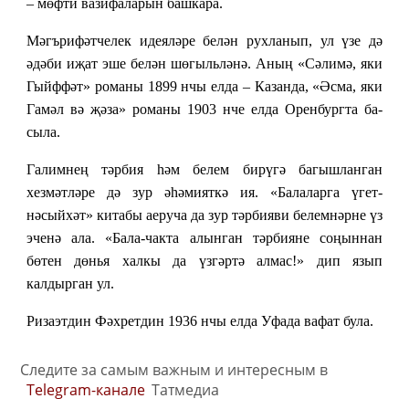
– мөфти вазифаларын башкара.
Мәгърифәтчелек идеяләре белән рухланып, ул үзе дә
әдәби иҗат эше белән шөгыльләнә. Аның «Сәлимә, яки
Гыйффәт» романы 1899 нчы елда – Казанда, «Әсма, яки
Гамәл вә җәза» романы 1903 нче елда Оренбургта ба­
сыла.
Галимнең тәрбия һәм белем бирүгә багышланган
хезмәтләре дә зур әһәмияткә ия. «Балаларга үгет-
нәсыйхәт» китабы аеруча да зур тәрбияви белемнәрне үз
эченә ала. «Бала-чакта алынган тәрбияне соңыннан
бөтен дөнья халкы да үзгәртә алмас!» дип язып
калдырган ул.
Ризаэтдин Фәхретдин 1936
нчы
елда Уфада вафат була.
Следите за самым важным и интересным в
Telegram-канале
Татмедиа