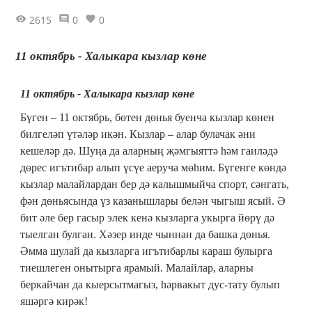
2615
0
0
11 октябрь - Халыкара кызлар көне
11 октябрь - Халыкара кызлар көне
Бүген – 11 октябрь, бөтен дөнья буенча кызлар көнен
билгеләп үтәләр икән. Кызлар – алар булачак әни
кешеләр дә. Шуңа да аларның җәмгыяттә һәм гаиләдә
дөрес игътибар алып үсүе аеруча мөһим. Бүгенге көндә
кызлар малайлардан бер дә калышмыйча спорт, сәнгать,
фән дөньясында үз казанышлары белән чыгыш ясый. Ә
бит әле бер гасыр элек кенә кызларга укырга йөрү дә
тыелган булган. Хәзер инде чыннан да башка дөнья.
Әмма шулай да кызларга игътибарлы караш булырга
тиешлеген онытырга ярамый. Малайлар, аларны
беркайчан да кыерсытмагыз, һәрвакыт дус-тату булып
яшәргә кирәк!