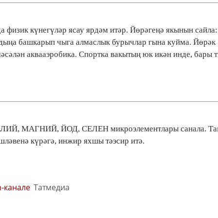
 физик күнегүләр ясау ярдәм итәр. Йөрәгеңә якынын сайла:
алдыңа башкарып чыга алмаслык бурычлар гына куйма. Йөрәк
сәлән аквааэробика. Спортка вакытың юк икән инде, бары т
КАЛИЙ, МАГНИЙ, ЙОД, СЕЛЕН микроэлементлары санала. Та
шләвенә күрәгә, инжир яхшы тәэсир итә.
m-канале
Татмедиа