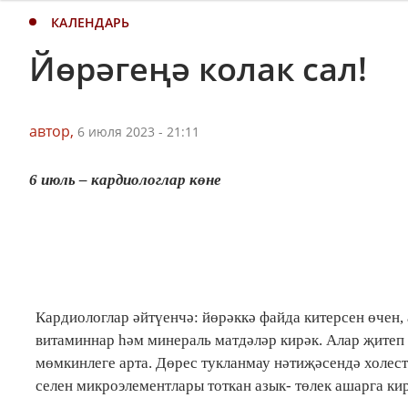
КАЛЕНДАРЬ
Йөрәгеңә колак сал!
автор,
6 июля 2023 - 21:11
6 июль – кардиологлар көне
Кардиологлар әйтүенчә: йөрәккә файда китерсен өчен,
витаминнар һәм минераль матдәләр кирәк. Алар җитеп
мөмкинлеге арта. Дөрес тукланмау нәтиҗәсендә холес
селен микроэлементлары тоткан азык- төлек ашарга кир