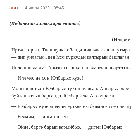
автор,
4 июля 2023 - 08:45
(Индонезия халыклары әкияте)
(Индоне
Иртән торып, Тиен куак төбендә чикләвек ашап утыра
— дип уйлаган Тиен һәм куркудан калтырый башлаган.
Инде нишләргә? Авызына капкан чикләвекне шартлатып
— И тәмле дә соң Юлбарыс күзе!
Моны ишеткән Юлбарыс туктап калган. Аннары, әкрен 
буйлап качып барганда, Юлбарыска Аю очраган.
— Юлбарыс күзе ашаучы ерткычны белмисеңме син, ду
— Белмим, — дигән тегесе.
— Әйдә, бергә барып карыйбыз, — дигән Юлбарыс.