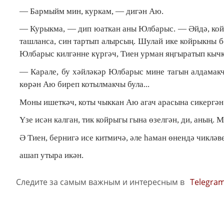
— Бармыйм мин, куркам, — дигән Аю.
— Курыкма, — дип юаткан аны Юлбарыс. — Әйдә, койр
ташланса, син тартып алырсың. Шулай ике койрыкны б
Юлбарыс килгәнне күргәч, Тиен урман яңгыратып кыч
— Карале, бу хәйләкәр Юлбарыс мине тагын алдамакчы
көрән Аю биреп котылмакчы була...
Моны ишеткәч, коты чыккан Аю агач арасына сикергән
Үзе исән калган, тик койрыгы гына өзелгән, ди, аның.
Ә Тиен, бернигә исе китмичә, әле һаман өнендә чикләв
ашап утыра икән.
Следите за самым важным и интересным в
Telegra