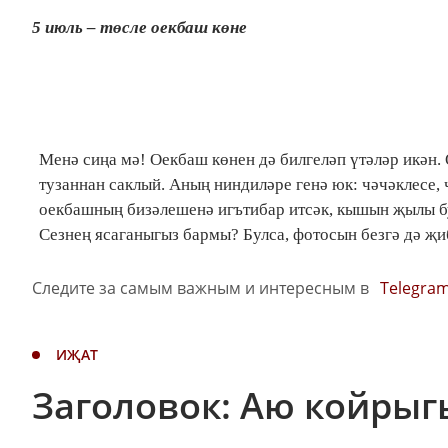
5 июль – төсле оекбаш көне
Менә сиңа мә! Оекбаш көнен дә билгеләп үтәләр икән.
тузаннан саклый. Аның ниндиләре генә юк: чәчәклесе, 
оекбашның бизәлешенә игътибар итсәк, кышын җылы бу
Сезнең ясаганыгыз бармы? Булса, фотосын безгә дә җиб
Следите за самым важным и интересным в
Telegra
ИҖАТ
Заголовок: Аю койрыг