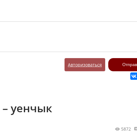
Авторизоваться
Отправ
 – уенчык
5872