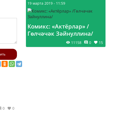
19 марта 2019 - 11:59
Комикс: «Актёрлар» /
Гөлчәчәк Зәйнуллина/
11158
0
15
ить
0
0