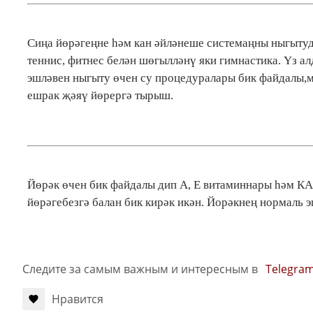
Сиңа йөрәгеңне һәм кан әйләнеше системаңны ныгытуда
теннис, фитнес белән шөгылләнү яки гимнастика. Үз 
эшләвен ныгыту өчен су процедуралары бик файдалы,мә
ешрак җәяү йөрергә тырыш.
Йөрәк өчен бик файдалы дип А, Е витаминнары һәм 
йөрәгебезгә балан бик кирәк икән. Йорәкнең нормаль э
Следите за самым важным и интересным в
Telegra
Нравится