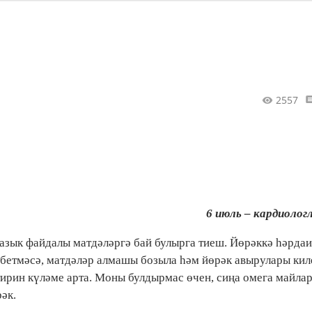
2557
6 июль – кардиолог
 азык файдалы матдәләргә бай булырга тиеш. Йөрәккә һәрда
 бетмәсә, матдәләр алмашы бозыла һәм йөрәк авырулары кил
тирин күләме арта. Моны булдырмас өчен, сиңа омега майла
әк.