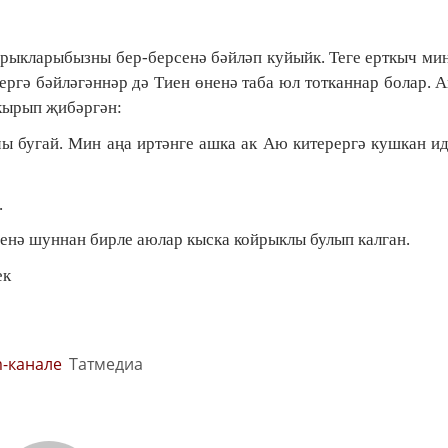
ыкларыбызны бер-берсенә бәйләп куйыйк. Теге ерткыч ми
ергә бәйләгәннәр дә Тиен өненә таба юл тотканнар болар. 
кырып җибәргән:
 бугай. Мин аңа иртәнге ашка ак Аю китерергә кушкан ид
.
 Менә шуннан бирле аюлар кыска койрыклы булып калган.
ек
m-канале
Татмедиа