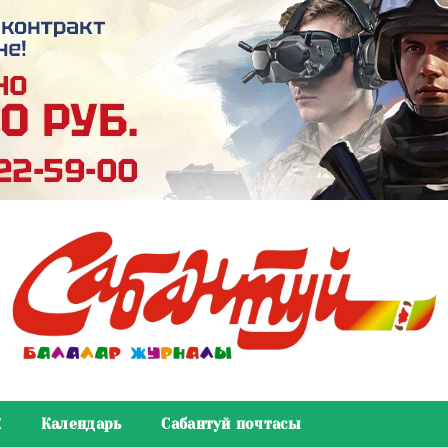
К
Календарь
Сабантуй почтасы