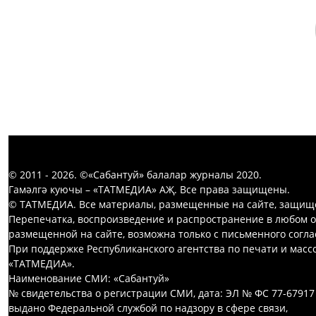
© 2011 - 2026. ©«Сабантуй» балалар журналы 2020.
Гамәлгә куючы – «ТАТМЕДИА» АҖ. Все права защищены.
© ТАТМЕДИА. Все материалы, размещенные на сайте, защищ
Перепечатка, воспроизведение и распространение в любом 
размещенной на сайте, возможна только с письменного согл
При поддержке Республиканского агентства по печати и мас
«ТАТМЕДИА».
Наименование СМИ: «Сабантуй»
№ свидетельства о регистрации СМИ, дата: ЭЛ № ФС 77-67917
выдано Федеральной службой по надзору в сфере связи,