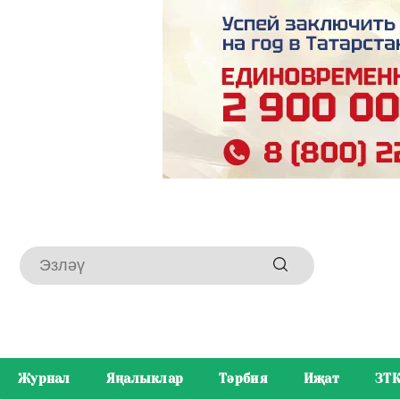
Журнал
Яңалыклар
Тәрбия
Иҗат
ЗТ