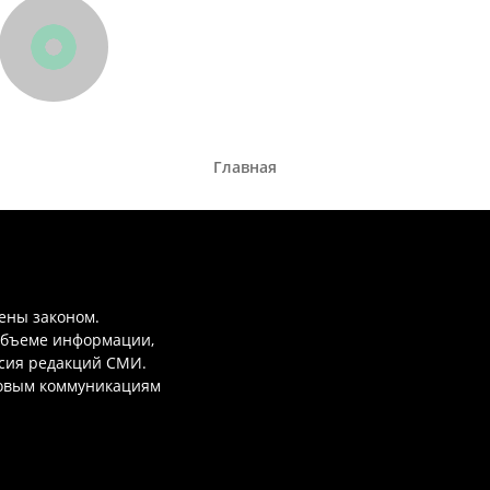
Главная
ены законом.
объеме информации,
асия редакций СМИ.
совым коммуникациям