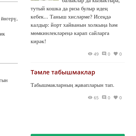
балыклар да кызыктыра,
тутый кошка да риза булыр идең
кебек... Таныш хисләрме? Исеңдә
 йөгерү,
калдыр: йорт хайванын холкыңа һәм
мөмкинлекләреңә карап сайларга
ик
кирәк!
49
0
0
Тәмле табышмаклар
гын
Табышмакларның җавапларын тап.
65
0
0