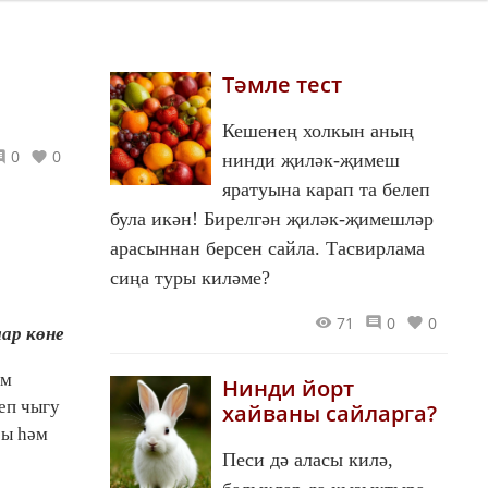
Тәмле тест
Кешенең холкын аның
0
0
нинди җиләк-җимеш
яратуына карап та белеп
була икән! Бирелгән җиләк-җимешләр
арасыннан берсен сайла. Тасвирлама
сиңа туры киләме?
71
0
0
лар көне
им
Нинди йорт
еп чыгу
хайваны сайларга?
ры һәм
Песи дә аласы килә,