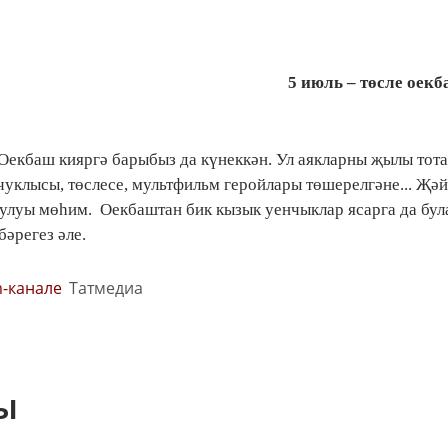
5 июль – төсле
оекб
 Оекбаш кияргә барыбыз да күнеккән. Ул аякларны җылы тота
чуклысы, төслесе, мультфильм геройлары төшерелгәне... Җәй
луы мөһим. Оекбаштан бик кызык уенчыклар ясарга да була
әрегез әле.
m-канале
Татмедиа
ы