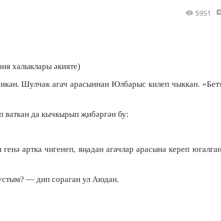
5951
зия халыклары әкияте)
 икән. Шулчак агач арасыннан Юлбарыс килеп чыккан. «Бет
 ваткан да кычкырып җибәргән бу:
генә артка чигенеп, яңадан агачлар арасына кереп югалга
стым? — дип сораган ул Аюдан.