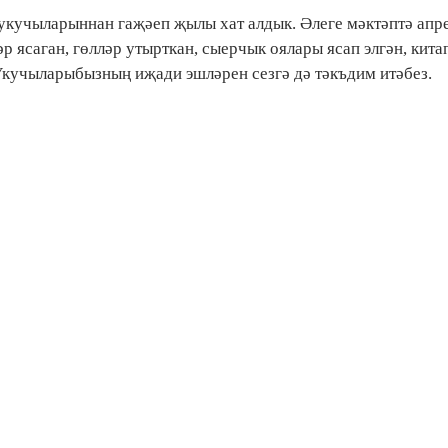
укучыларыннан гаҗәеп җылы хат алдык. Әлеге мәктәптә апре
р ясаган, гөлләр утырткан, сыерчык оялары ясап элгән, кита
Укучыларыбызның иҗади эшләрен сезгә дә тәкъдим итәбез.