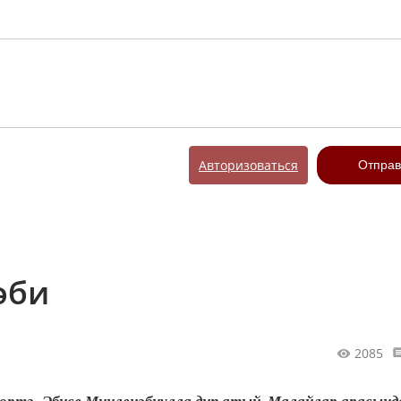
Авторизоваться
Отправ
әби
2085