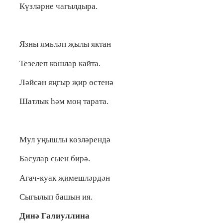
Күзләрне чагылдыра.
Язны ямьләп җылы яктан
Тезелеп кошлар кайта.
Ләйсән яңгыр җир өстенә
Шатлык һәм моң тарата.
Мул уңышлы көзләрендә
Басулар сыен бирә.
Агач-куак җимешләрдән
Сыгылып башын ия.
Динә Галиуллина