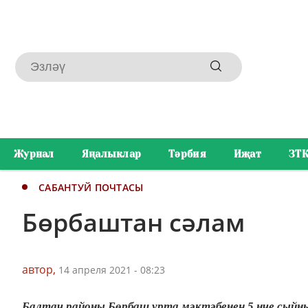
Журнал
Яңалыклар
Тәрбия
Иҗат
ЗТ
САБАНТУЙ ПОЧТАСЫ
Бөрбаштан сәлам
автор,
14 апреля 2021 - 08:23
Балтач районы Бөрбаш урта мәктәбенең 5 нче сыйн