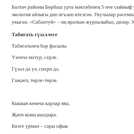
Балтач районы Бөрбаш урта мәктәбенең 5 нче сыйныф 
экология айлыгы дип игълан ителгән. Укучылар рәсемнә
укыган. «Сабантуй» – иң яраткан журналыбыз, диләр. 
Табигать гүзәллеге
Табигатьнең һәр фасылы
Үзенчә матур, серле.
Гүзәл дә ул, сихри дә,
Гаҗәеп, төрле-төрле.
Кышын көмеш карлар ява,
Җәен кояш кыздыра.
Көзге урман – сары офык