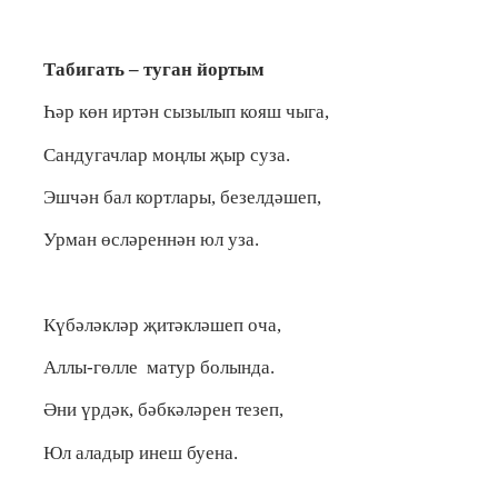
Табигать – туган йортым
Һәр көн иртән сызылып кояш чыга,
Сандугачлар моңлы җыр суза.
Эшчән бал кортлары, безелдәшеп,
Урман өсләреннән юл уза.
Күбәләкләр җитәкләшеп оча,
Аллы-гөлле матур болында.
Әни үрдәк, бәбкәләрен тезеп,
Юл аладыр инеш буена.