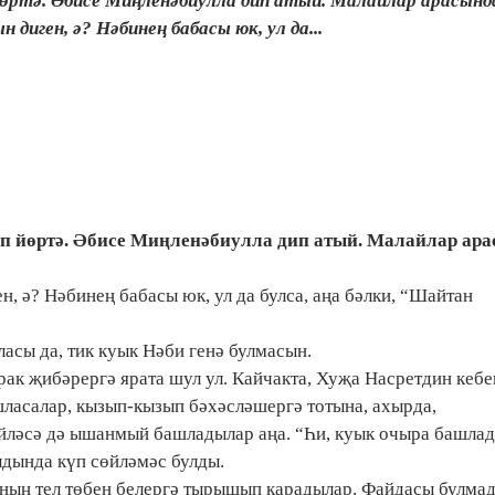
 йөртә. Әбисе Миңленәбиулла дип атый. Малайлар арасынд
 диген, ә? Нәбинең бабасы юк, ул да...
ип йөртә. Әбисе Миңленәбиулла дип атый. Малайлар ара
н, ә? Нәбинең бабасы юк, ул да булса, аңа бәлки, “Шайтан
асы да, тик куык Нәби генә булмасын.
ак җибәрергә ярата шул ул. Кайчакта, Хуҗа Насретдин кебек
ласалар, кызып-кызып бәхәсләшергә тотына, ахырда,
өйләсә дә ышанмый башладылар аңа. “Һи, куык очыра башла
лдында күп сөйләмәс булды.
ның тел төбен белергә тырышып карадылар. Файдасы булма