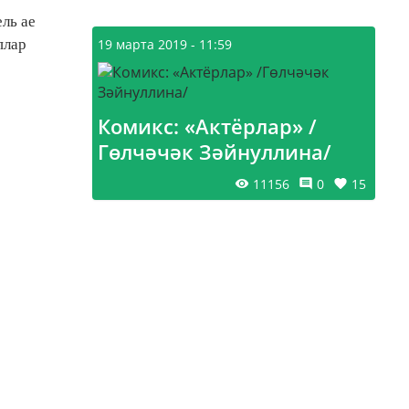
ль ае
плар
19 марта 2019 - 11:59
Комикс: «Актёрлар» /
Гөлчәчәк Зәйнуллина/
11156
0
15