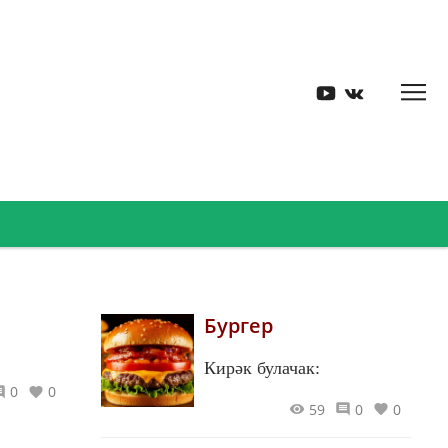
Бургер
Кирәк булачак:
0
0
59
0
0