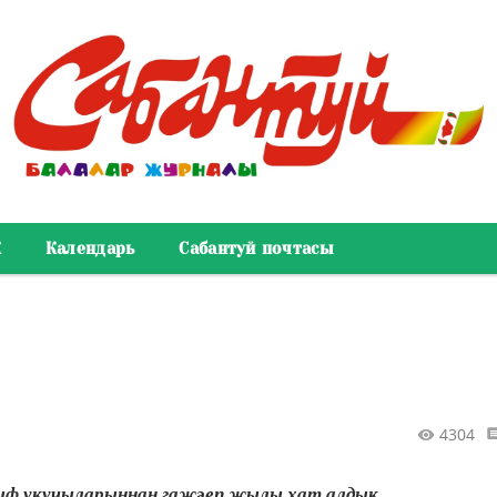
К
Календарь
Сабантуй почтасы
4304
ыф укучыларыннан гаҗәеп җылы хат алдык.