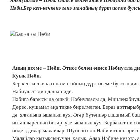
Аның исеме – Нәби. Әтисе белән әнисе Нәбиулла дип
Нәби.Бер кеп-кечкенә генә малайның дүрт исеме булсын
Аның исеме – Нәби. Әтисе белән әнисе Нәбиулла д
Куык Нәби.
Бер кеп-кечкенә генә малайның дүрт исеме булсын диге
Нәбиулла” дип дәшәр иде.
Нәбигә барысы да ошый. Нәбиулласы да, Миңленәбиулл
Дөрес, кушамат аңа тиккә бирелмәгән. Бераз арттырыбр
дә ялганына ышанып куя. Әгәр бүтәннәр ышанмый баш
иптәшләреннән битәр, үзе ышанып куя. Бервакыт ни с
инде”, диләр малайлар. Шуннан соң Нәби иптәшләре а
Малайлар кызыксынучан халык. Алар Нәбине күзәтә, а