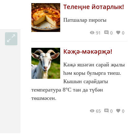
Телеңне йотарлык!
Патшалар пирогы
91
0
0
Кәҗә-мәкәрҗә!
Кәҗә яшәгән сарай җылы
һәм коры булырга тиеш.
Кышын сарайдагы
температура 8°С тан да түбән
төшмәсен.
65
0
0