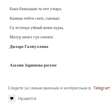
Бака-бакылдык та оеп утыра,
Камыш төбен сөеп, сыенып.
Су өстендә уйный кояш нуры,
Матур көнгә гүя сөенеп.
Диләрә Галиуллина
Азалия Зарипова рәсеме
Следите за самым важным и интересным в
Telegra
Нравится