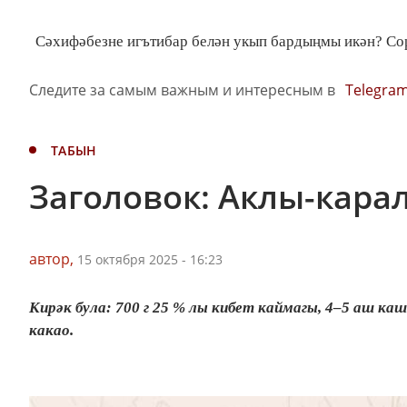
Сәхифәбезне игътибар белән укып бардыңмы икән? Сор
Следите за самым важным и интересным в
Telegra
ТАБЫН
Заголовок: Аклы-кара
автор,
15 октября 2025 - 16:23
Кирәк була: 700 г 25 % лы кибет каймагы, 4–5 аш ка
какао.