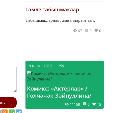
Тәмле табышмаклар
Табышмакларның җавапларын тап.
67
0
0
19 марта 2019 - 11:59
Комикс: «Актёрлар» /
Гөлчәчәк Зәйнуллина/
ить
11158
0
15