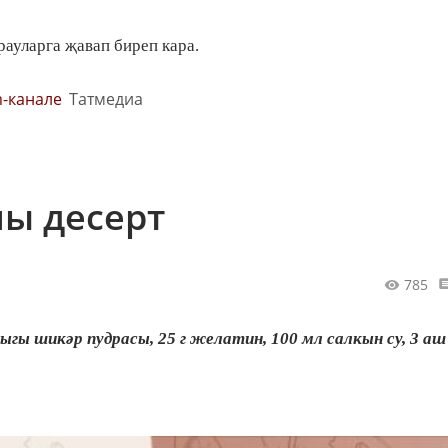
ауларга җавап биреп кара.
m-канале
Татмедиа
лы десерт
785
шыгы шикәр пудрасы, 25 г желатин, 100 мл салкын су, 3 а