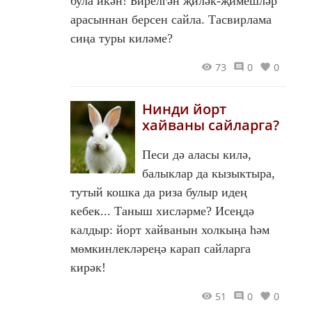
була икән! Бирелгән җиләк-җимешләр
арасыннан берсен сайла. Тасвирлама
сиңа туры киләме?
73
0
0
Нинди йорт
хайваны сайларга?
Песи дә аласы килә,
балыклар да кызыктыра,
тутый кошка да риза булыр идең
кебек... Таныш хисләрме? Исеңдә
калдыр: йорт хайванын холкыңа һәм
мөмкинлекләреңә карап сайларга
кирәк!
51
0
0