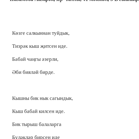
Көзге салкыннан туйдык,
Тизрәк кыш җитсен иде.
Бабай чаңгы әзерли,
Әби бияләй бирде.
Кышны бик нык сагындык,
Кыш бабай килсен иде.
Бик тырыш балаларга
Бүләкләр бирсен иде