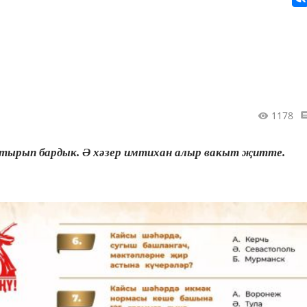
1178
ыштырып бардык. Ә хәзер имтихан алыр вакыт җитте.