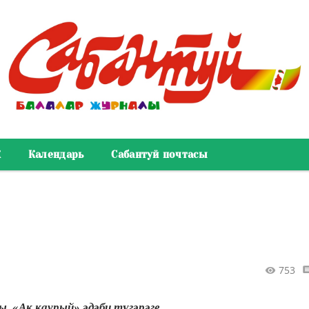
К
Календарь
Сабантуй почтасы
753
, «Ак каурый» әдәби түгәрәге