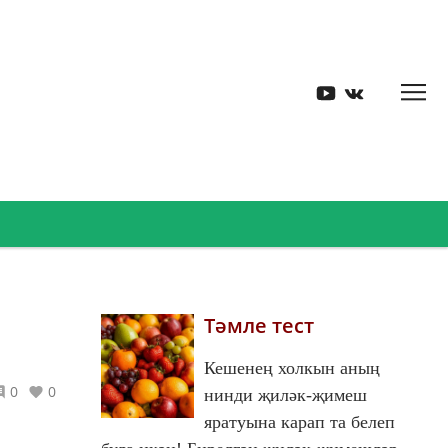
Тәмле тест
Кешенең холкын аның
0
0
нинди җиләк-җимеш
яратуына карап та белеп