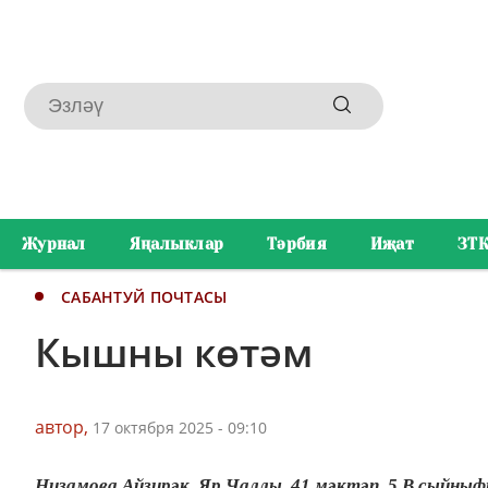
Журнал
Яңалыклар
Тәрбия
Иҗат
ЗТ
САБАНТУЙ ПОЧТАСЫ
Кышны көтәм
автор,
17 октября 2025 - 09:10
Низамова Айзирәк, Яр Чаллы, 41 мәктәп, 5 В сыйныфы