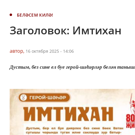
БЕЛӘСЕМ КИЛӘ!
Заголовок: Имтихан
автор,
16 октября 2025 - 14:06
Дустым, без сине ел буе герой-шәһәрләр белән тан