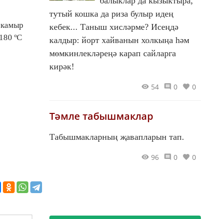
балыклар да кызыктыра,
тутый кошка да риза булыр идең
 камыр
кебек... Таныш хисләрме? Исеңдә
180 ºС
калдыр: йорт хайванын холкыңа һәм
мөмкинлекләреңә карап сайларга
кирәк!
54
0
0
Тәмле табышмаклар
Табышмакларның җавапларын тап.
96
0
0