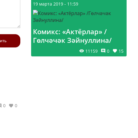
19 марта 2019 - 11:59
Комикс: «Актёрлар» /
Гөлчәчәк Зәйнуллина/
ить
11159
0
15
0
0