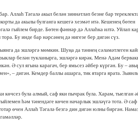
ар. Аллаһ Тәгалә акыл белән зиннәтләп безне бар тереклект
 корты да акылы булганга кешегә хезмәт итә. Кешенең бөтен
алә гыйлем бирде. Бөтен фәннәр дә Аллаһка илтә. Уйлап ка
тора. Бу инде бар нәрсәнең дә нигезе бер дигән сүз.
 зыянга да эшләргә мөмкин. Шуңа да тәннең сәламәтлеген ка
зыклар белән тукланырга, эшләргә кирәк. Менә Адәм бервак
икән. Ә сул ягына карагач, бер ямьсез әйбер күргән. Бу – авы
н», – дигән. Кемдер баллы ашарга, тик ятарга ярата. Зыянл
и көчсез була алмый, саф яки пычрак була. Харам, тыелган 
гыйлемен һәм тәнендәге көчен начарлык эшләүгә тота. Ә са
тар өчен Аллаһ Тәгалә безгә дин дигән юлны биргән. Намаз
 гамәлләр.