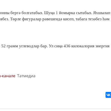
 онны бергә болгатабыз. Шуңа 1 йомырка сытабыз. Яхшылап
без. Төрле фигуралар рәвешендә кисеп, табага тезәбез һәм 
 52 грамм углеводлар бар. Ул сиңа 436 килокалория энергия
m-канале
Татмедиа