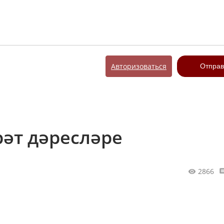
Авторизоваться
Отправ
рәт дәресләре
2866