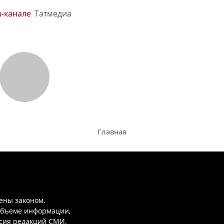
m-канале
Татмедиа
Главная
ены законом.
объеме информации,
асия редакций СМИ.