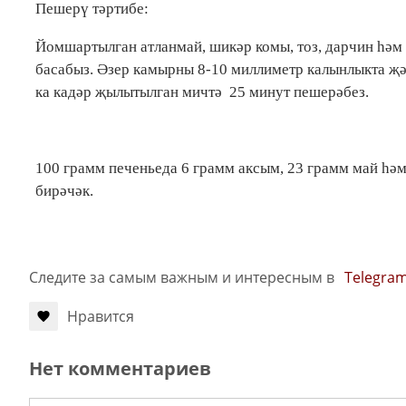
Пешерү тәртибе:
Йомшартылган атланмай, шикәр комы, тоз, дарчин һәм
басабыз. Әзер камырны 8-10 миллиметр калынлыкта җәя
ка кадәр җылытылган мичтә 25 минут пешерәбез.
100 грамм печеньеда 6 грамм аксым, 23 грамм май һәм
бирәчәк.
Следите за самым важным и интересным в
Telegra
Нравится
Нет комментариев