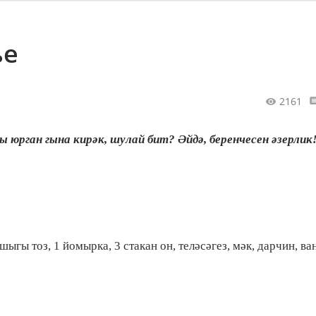
ье
2161
 юрган гына кирәк, шулай бит? Әйдә, беренчесен әзерлик
ыгы тоз, 1 йомырка, 3 стакан он, теләсәгез, мәк, дарчин, в