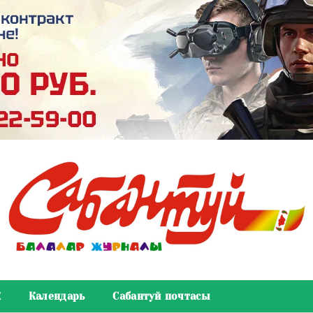
К
Календарь
Сабантуй почтасы