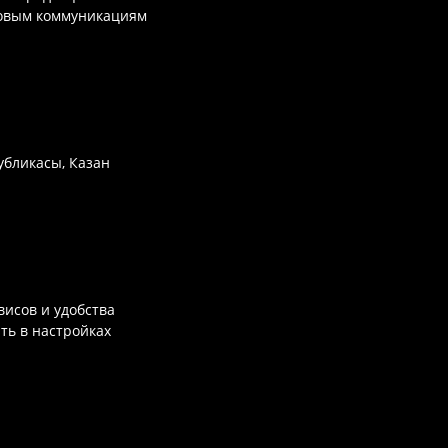
совым коммуникациям
убликасы, Казан
исов и удобства
ть в настройках