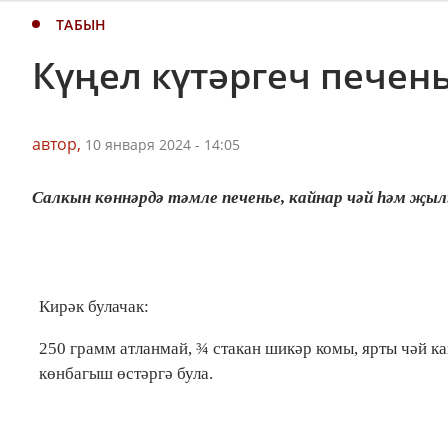
ТАБЫН
Күңел күтәргеч печен
автор,
10 января 2024 - 14:05
Салкын көннәрдә тәмле печенье, кайнар чәй һәм җылы
Кирәк булачак:
250 грамм атланмай, ¾ стакан шикәр комы, ярты чәй каш
көнбагыш өстәргә була.