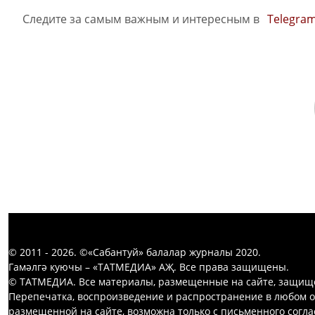
Следите за самым важным и интересным в
Telegra
© 2011 - 2026. ©«Сабантуй» балалар журналы 2020.
Гамәлгә куючы – «ТАТМЕДИА» АҖ. Все права защищены.
© ТАТМЕДИА. Все материалы, размещенные на сайте, защищ
Перепечатка, воспроизведение и распространение в любом 
размещенной на сайте, возможна только с письменного согл