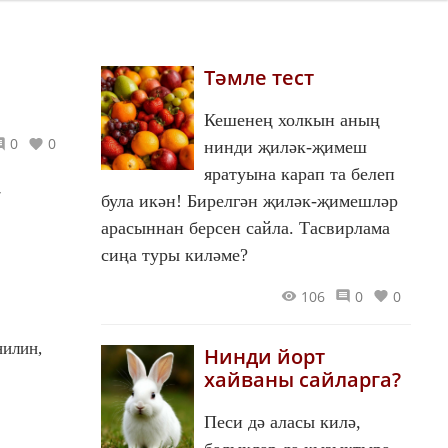
Тәмле тест
Кешенең холкын аның
0
0
нинди җиләк-җимеш
яратуына карап та белеп
!
була икән! Бирелгән җиләк-җимешләр
арасыннан берсен сайла. Тасвирлама
сиңа туры киләме?
106
0
0
анилин,
Нинди йорт
хайваны сайларга?
Песи дә аласы килә,