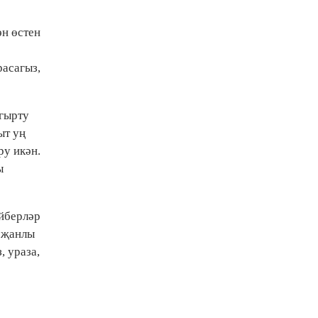
ән өстен
расагыз,
йгырту
ыт уң
ру икән.
ы
әйберләр
ф җанлы
, ураза,