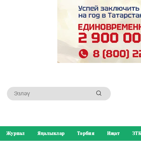
Журнал
Яңалыклар
Тәрбия
Иҗат
ЗТ