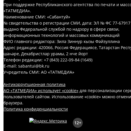
При поддержке Республиканского агентства по печати и мас
«ТАТМЕДИА».
Наименование СМИ: «Сабантуй»
№ свидетельства о регистрации СМИ, дата: ЭЛ № ФС 77-67917
выдано Федеральной службой по надзору в сфере связи,
информационных технологий и массовых коммуникаций
ФИО главного редактора: Зилә Зиннур кызы Фәйзуллина
Адрес редакции: 420066, Россия Федерациясе, Татарстан Респ
шәһәре, Декабристлар урамы, 2 нче йорт
Телефон редакции: +7 (843) 222-09-84 (1649)
E-mail: sabantui@bk.ru
Учредитель СМИ: АО «ТАТМЕДИА»
Антикоррупционная политика
АО «ТАТМЕДИА» использует «cookie»
для персонализации серв
пользователей сайтом. Использование «cookie» можно отмени
браузера.
Политика конфиденциальности
12+