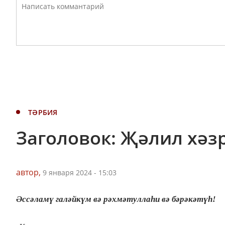
ТӘРБИЯ
Заголовок: Җәлил хәз
автор,
9 января 2024 - 15:03
Әссәламү галәйкүм вә рәхмәтуллаһи вә бәрәкәтүһ!