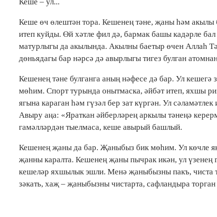
Кеше – ул...
Кеше өч өлештән тора. Кешенең тәне, җаны һәм акылы б
итеп куйды. Өй хәтле фил дә, бармак башы кадәрле бал
матурлыгы да акылында. Акылны баетыр өчен Аллаһ Тәг
дөньядагы бар нәрсә дә авырлыгы тигез булган атомнан 
Кешенең тәне булганга аның нәфесе дә бар. Ул кешегә
мөһим. Спорт турында онытмаска, әйбәт итеп, яхшы ри
ягына караган һәм гүзәл бер зат күргән. Ул сәламәтлек 
Авыру аңа: «Яраткан әйберләрең аркылы тәнеңә керерме
гамәлләрдән тыелмаса, кеше авырый башлый.
Кешенең җаны да бар. Җаныбыз бик мөһим. Ул көчле як
җанны каралта. Кешенең җаны пычрак икән, ул үзенең 
кешеләр яхшылык эшли. Менә җаныбызны пакъ, чиста то
зәкать, хаҗ – җаныбызны чистарта, сафландыра торган