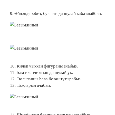
9. Әйләндерәбез, бу ягын да шулай кабатлыйбыз.
10. Килеп чыккан фигураны ачабыз.
11. Һәм икенче ягын да шулай ук.
12. Тюльпанны һава белән тутырабыз.
13. Таҗларын ачабыз.
14. Шулай итеп берничә тюльпан ясыйбыз.