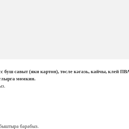
 буш савыт (яки картон), төсле кәгазь, кайчы, клей ПВ
улырга мөмкин.
ыз.
 ябыштыра барабыз.