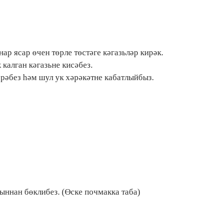
ар ясар өчен төрле төстәге кәгазьләр кирәк.
калган кәгазьне кисәбез.
ерәбез һәм шул ук хәрәкәтне кабатлыйбыз.
ыннан бөклибез. (Өске почмакка таба)