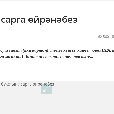
сарга өйрәнәбез
560
буш савыт (яки картон), төсле кәгазь, кайчы, клей ПВА,
рга мөмкин.1. Баштан савытны яшел төстәге...