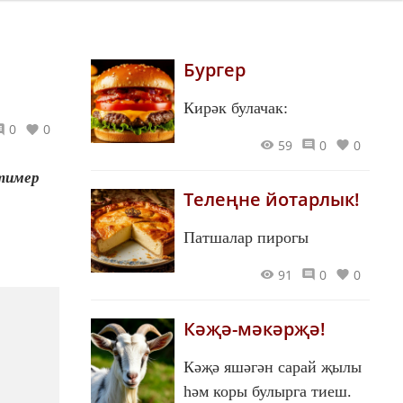
Бургер
Кирәк булачак:
0
0
59
0
0
 тимер
Телеңне йотарлык!
Патшалар пирогы
91
0
0
Кәҗә-мәкәрҗә!
Кәҗә яшәгән сарай җылы
һәм коры булырга тиеш.