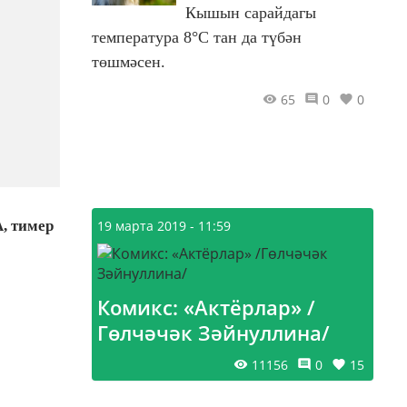
Кышын сарайдагы
температура 8°С тан да түбән
төшмәсен.
65
0
0
А, тимер
19 марта 2019 - 11:59
Комикс: «Актёрлар» /
Гөлчәчәк Зәйнуллина/
11156
0
15