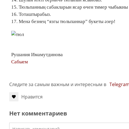
15. Тюльпанның сабакларын ясар өчен тимер чыбыкны 
16. Тоташтырабыз.
17. Менә безнең “язгы тюльпаннар” букеты әзер!
Рушания Имамутдинова
Сабыем
Следите за самым важным и интересным в
Telegra
Нравится
Нет комментариев