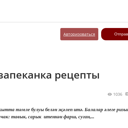
Авторизоваться
Отправ
 запеканка рецепты
1036
вакытта тәмле булуы белән җәлеп итә. Балалар әлеге риз
чак: тавык, сарык итеннән фарш, суган,...