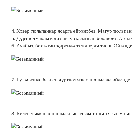
4. Хәзер тюльпаннар ясарга өйрәнәбез. Матур тюльпанн
5. Дүртпочмаклы кәгазьне уртасыннан бөклибез. Артык 
6. Ачабыз, бөкләгән җирендә эз төшергә тиеш. Әйләнд
7. Бу рәвешле безнең дүртпочмак өчпочмакка әйләнде.
8. Килеп чыккан өчпочмакның ачыла торган ягын уртас