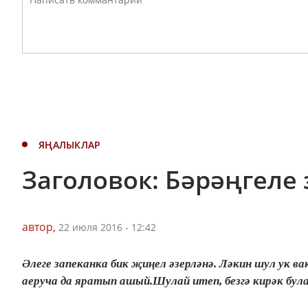
ЯҢАЛЫКЛАР
Заголовок: Бәрәңгеле
автор,
22 июля 2016 - 12:42
Әлеге запеканка бик җиңел әзерләнә. Ләкин шул ук 
аеруча да яратып ашый.Шулай итеп, безгә кирәк була