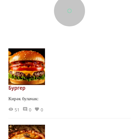
Бургер
Кирәк булачак:
51
0
0