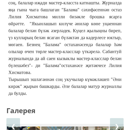
соң, балалар иҗади мастер-класста катнашты. Журналда
яңа гына чыга башлаган "Балама" сәхифәсеннән остаз
Лилия Хисматова милли бизәкле брошка ясарга
өйрәтте. "Якынлашып килүче әниләр көне уңаеннан
балалар белән бүләк әзерләдек. Күңел җылыңны биреп,
үз кулларың белән ясаган бүләктән дә кадерлесе юктыр,
мөгаен. Безнең "Балама" остаханәсендә балалар һәм
олылар өчен төрле мастер-класслар үткәрелә. Сабантуй
журналында да ай саен кызыклы мастер-класслар белән
бүлешәбез"- ди "Балама"остаханәсе җитәкчесе Лилия
Хисматова.
Тырышып эшләгәннән соң укучылар күмәкләшеп "Әни
кирәк" җырын башкарды. Әле балалар матур журналлы
да булды.
Галерея
❮
❯