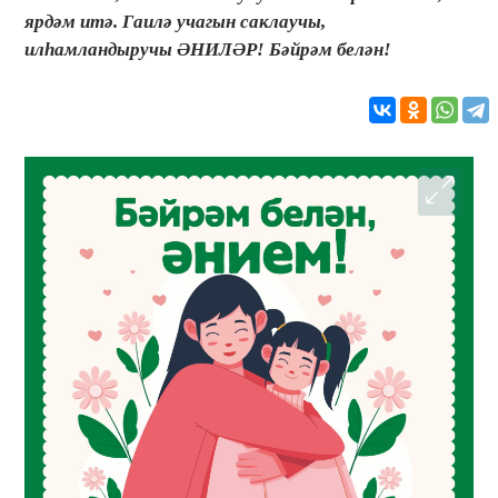
ярдәм итә. Гаилә учагын саклаучы,
илһамландыручы ӘНИЛӘР! Бәйрәм белән!