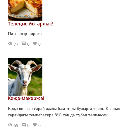
Телеңне йотарлык!
Патшалар пирогы
77
0
0
Кәҗә-мәкәрҗә!
Кәҗә яшәгән сарай җылы һәм коры булырга тиеш. Кышын
сарайдагы температура 8°С тан да түбән төшмәсен.
59
0
0