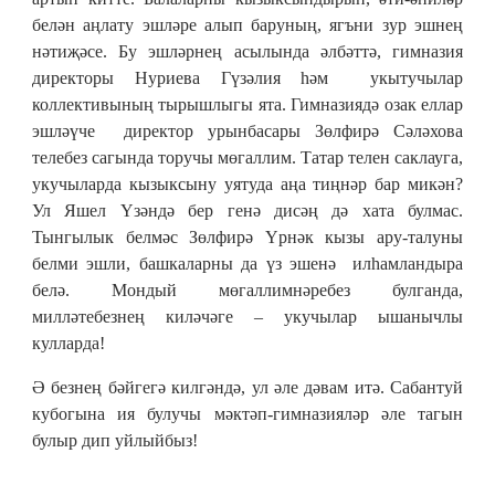
белән аңлату эшләре алып баруның, ягъни зур эшнең
нәтиҗәсе. Бу эшләрнең асылында әлбәттә, гимназия
директоры Нуриева Гүзәлия һәм укытучылар
коллективының тырышлыгы ята. Гимназиядә озак еллар
эшләүче директор урынбасары Зөлфирә Сәләхова
телебез сагында торучы мөгаллим. Татар телен саклауга,
укучыларда кызыксыну уятуда аңа тиңнәр бар микән?
Ул Яшел Үзәндә бер генә дисәң дә хата булмас.
Тынгылык белмәс Зөлфирә Үрнәк кызы ару-талуны
белми эшли, башкаларны да үз эшенә илһамландыра
белә. Мондый мөгаллимнәребез булганда,
милләтебезнең киләчәге – укучылар ышанычлы
кулларда!
Ә безнең бәйгегә килгәндә, ул әле дәвам итә. Сабантуй
кубогына ия булучы мәктәп-гимназияләр әле тагын
булыр дип уйлыйбыз!