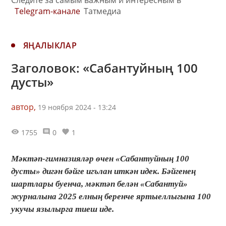
Telegram-канале
Татмедиа
ЯҢАЛЫКЛАР
Заголовок: «Сабантуйның 100
дусты»
автор,
19 ноября 2024 - 13:24
1755
0
1
Мәктәп-гимназияләр өчен «Сабантуйның 100
дусты» дигән бәйге игълан иткән идек. Бәйгенең
шартлары буенча, мәктәп белән «Сабантуй»
журналына 2025 елның беренче яртыеллыгына 100
укучы язылырга тиеш иде.