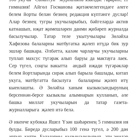
гимназия! Айгөл Госманова җитәкчелегендәге әлеге
белем йорты белән безнең редакция күптәнге дуслар!
Алар безнең тугры укучыларыбыз, бәйгеләрдә актив
катнашып, иҗат җимешләрен даими җибәреп журналда
басылучылар. Татар теле укытучылары Зөләйха
Хафизова балаларны матбугатка җәлеп итүдә бик зур
эшләр башкара. Әлбәттә, каләм чарлаучы укучыларны
туплап махсус түгәрәк алып баруы да мактауга лаек.
Сер түгел, соңгы вакытта андый иҗади түгәрәкләр
белем йортларында сирәк алып барыла башлады, китап
укуга, матбугатта басылуга балаларны җәлеп итү
кыенлашты. Ә Зөләйха ханым кызыксындыруның
берсеннән-берсе кызыклы алымнарын кулланып, әле
башка милләт укучыларын да татар газета-
журналларыга җәлеп итә белә.
Ә икенче кубокка Яшел Үзән шәһәренең 5 гимназия ия
булды. Биредә дусларыбыз 100 генә түгел, ә 200 дән
артып китте. Балаларны кызыксындырып, әти-әниләр