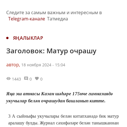
Следите за самым важным и интересным в
Telegram-канале
Татмедиа
ЯҢАЛЫКЛАР
Заголовок: Матур очрашу
автор,
18 ноября 2024 - 15:04
1443
0
0
Яңа эш атнасы Казан шәһәре 175нче гимназиядә
укучылар белән очрашудан башланып китте.
3 А сыйныфы укучылары белән китапханәдә бик матур
аралашу булды. Журнал сәхифәләре белән танышканнан