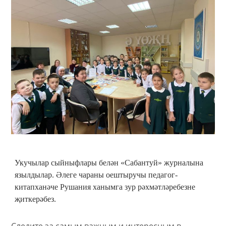
Укучылар сыйныфлары белән «Сабантуй» журналына
язылдылар. Әлеге чараны оештыручы педагог-
китапханәче Рушания ханымга зур рәхмәтләребезне
җиткерәбез.
Следите за самым важным и интересным в