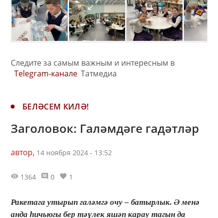
Следите за самым важным и интересным в
Telegram-канале
Татмедиа
БЕЛӘСЕМ КИЛӘ!
Заголовок: Галәмдәге гадәтләр
автор,
14 ноября 2024 - 13:52
1364
0
1
Ракетага утырып галәмгә очу – батырлык. Ә менә
анда һичьюгы бер тәүлек яшәп карау тагын да