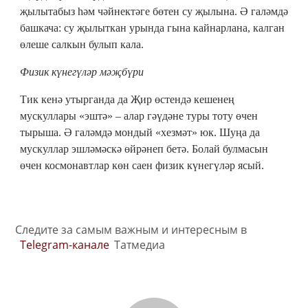
җылытабыз һәм чәйнектәге бөтен су җылына. Ә галәмдә
башкача: су җылыткан урында гына кайнарлана, калган
өлеше салкын булып кала.
Физик күнегүләр мәҗбүри
Тик кенә утырганда да Җир өстендә кешенең
мускуллары «эштә» – алар гәүдәне туры тоту өчен
тырыша. Ә галәмдә мондый «хезмәт» юк. Шуңа да
мускуллар эшләмәскә өйрәнеп бетә. Болай булмасын
өчен космонавтлар көн саен физик күнегүләр ясый.
Следите за самым важным и интересным в
Telegram-канале
Татмедиа