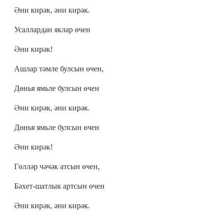
Әни кирәк, әни кирәк.
Усаллардан яклар өчен
Әни кирәк!
Ашлар тәмле булсын өчен,
Дөнья ямьле булсын өчен
Әни кирәк, әни кирәк.
Дөнья ямьле булсын өчен
Әни кирәк!
Гөлләр чәчәк атсын өчен,
Бәхет-шатлык артсын өчен
Әни кирәк, әни кирәк.