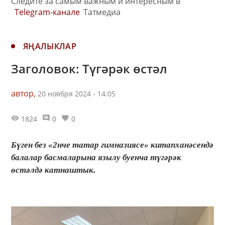
Следите за самым важным и интересным в
Telegram-канале
Татмедиа
ЯҢАЛЫКЛАР
Заголовок: Түгәрәк өстәл
автор,
20 ноября 2024 - 14:05
1824
0
0
Бүген без «2нче татар гимназиясе» китапханәсендә
балалар басмаларына язылу буенча түгәрәк
өстәлдә катнаштык.