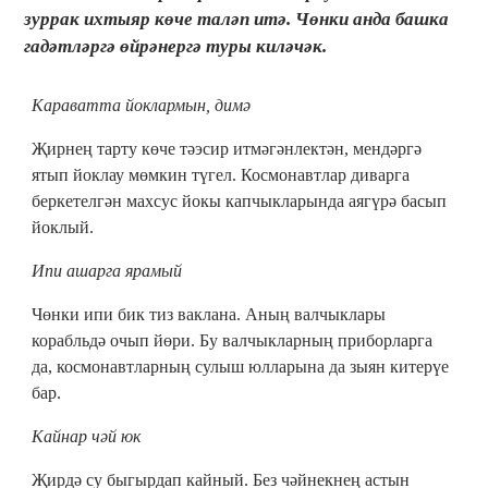
зуррак ихтыяр көче таләп итә. Чөнки анда башка
гадәтләргә өйрәнергә туры киләчәк.
Караватта йоклармын, димә
Җирнең тарту көче тәэсир итмәгәнлектән, мендәргә
ятып йоклау мөмкин түгел. Космонавтлар диварга
беркетелгән махсус йокы капчыкларында аягүрә басып
йоклый.
Ипи ашарга ярамый
Чөнки ипи бик тиз ваклана. Аның валчыклары
корабльдә очып йөри. Бу валчыкларның приборларга
да, космонавтларның сулыш юлларына да зыян китерүе
бар.
Кайнар чәй юк
Җирдә су быгырдап кайный. Без чәйнекнең астын