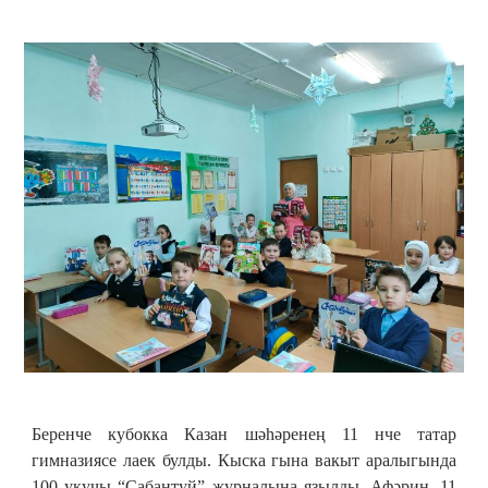
Беренче кубокка Казан шәһәренең 11 нче татар
гимназиясе лаек булды. Кыска гына вакыт аралыгында
100 укучы “Сабантуй” журналына язылды. Афәрин, 11