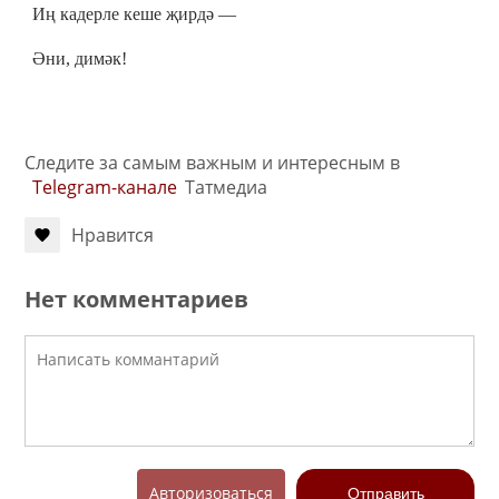
Иң кадерле кеше җирдә —
Әни, димәк!
Следите за самым важным и интересным в
Telegram-канале
Татмедиа
Нравится
Нет комментариев
Авторизоваться
Отправить