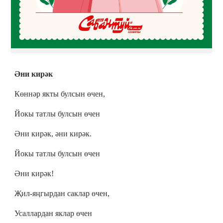
Әни кирәк
Көннәр якты булсын өчен,
Йокы татлы булсын өчен
Әни кирәк, әни кирәк.
Йокы татлы булсын өчен
Әни кирәк!
Җил-яңгырдан саклар өчен,
Усаллардан яклар өчен