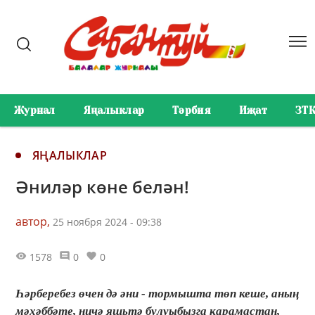
Журнал
Яңалыклар
Тәрбия
Иҗат
ЗТ
ЯҢАЛЫКЛАР
Әниләр көне белән!
автор,
25 ноября 2024 - 09:38
1578
0
0
Һәрберебез өчен дә әни - тормышта төп кеше, аның
мәхәббәте, ничә яшьтә булуыбызга карамастан,