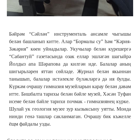
Бәйрәм “Сәйлән” инструменталь ансамле чыгышы
белән башланып китте. Алар “Бормалы су” һәм “Кәрия-
Зәкәрия” көен уйнадылар. Укучылар белән күрешергә
“Сабантуй” газетасында озак еллар эшләгән шагыйрә
Йолдыз апа Шәрапова да килгән иде. Балалар аның
шигырьләрен яттан сөйләде. Журнал белән якыннан
танышып, балалар истәлекле бүләкләргә дә ия булды.
Күркәм очрашу гимназия музейларын карау белән дәвам
итте. Бишбалта тарихы белән бәйле музей, Хәсән Туфан
исеме белән бәйле тарихи почмак - гимназиянең күрке.
Шулай ук геология музее зур кызыксыну уятты. Монда
нинди генә ташлар сакланмаган. Очрашу бик къжелле
ёщм файдалы узды.