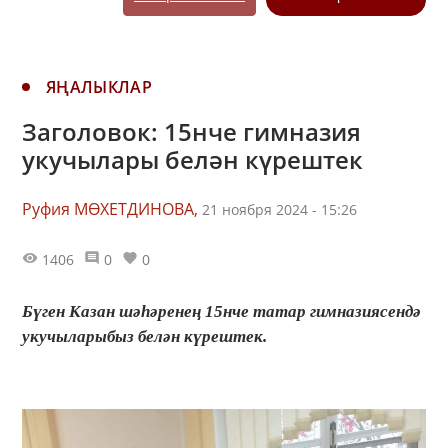
ЯҢАЛЫКЛАР
Заголовок: 15нче гимназия
укучылары белән күрештек
Руфия МӨХЕТДИНОВА,
21 ноября 2024 - 15:26
1406
0
0
Бүген Казан шәһәренең 15нче татар гимназиясендә
укучыларыбыз белән күрештек.