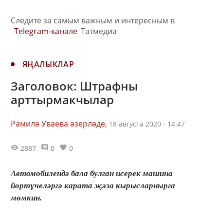
Следите за самым важным и интересным в
Telegram-канале
Татмедиа
ЯҢАЛЫКЛАР
Заголовок: Штрафны
арттырмакчылар
Рамилә Уваева әзерләде,
18 августа 2020 - 14:47
2887
0
0
Автомобилендә бала булган исерек машина
йөртүчеләргә карата җәза кырысларнырга
мөмкин.