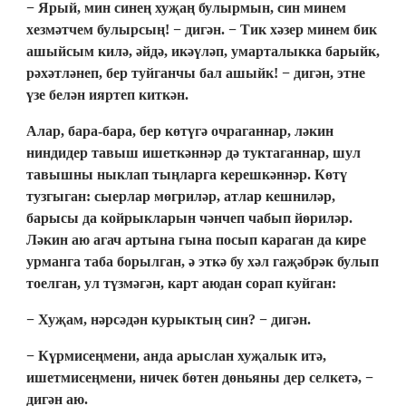
− Ярый, мин синең хуҗаң булырмын, син минем
хезмәтчем булырсың! − дигән. − Тик хәзер минем бик
ашыйсым килә, әйдә, икәүләп, умарталыкка барыйк,
рәхәтләнеп, бер туйганчы бал ашыйк! − дигән, этне
үзе белән ияртеп киткән.
Алар, бара-бара, бер көтүгә очраганнар, ләкин
ниндидер тавыш ишеткәннәр дә туктаганнар, шул
тавышны ныклап тыңларга керешкәннәр. Көтү
тузгыган: сыерлар мөгриләр, атлар кешниләр,
барысы да койрыкларын чәнчеп чабып йөриләр.
Ләкин аю агач артына гына посып караган да кире
урманга таба борылган, ә эткә бу хәл гаҗәбрәк булып
тоелган, ул түзмәгән, карт аюдан сорап куйган:
− Хуҗам, нәрсәдән курыктың син? − дигән.
− Күрмисеңмени, анда арыслан хуҗалык итә,
ишетмисеңмени, ничек бөтен дөньяны дер селкетә, −
дигән аю.