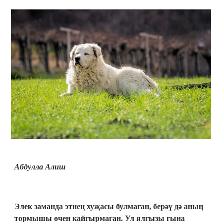
Абдулла Алиш
Элек заманда этнең хуҗасы булмаган, берәү дә аның
тормышы өчен кайгырмаган. Ул ялгызы гына