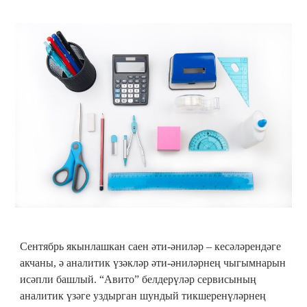
Сентябрь якынлашкан саен әти-әниләр – кесәләрендәге
акчаны, ә аналитик үзәкләр әти-әниләрнең чыгымнарын
исәпли башлый. “Авито” белдерүләр сервисының
аналитик үзәге уздырган шундый тикшеренүләрнең