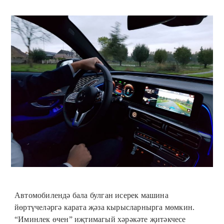
Автомобилендә бала булган исерек машина
йөртүчеләргә карата җәза кырысларнырга мөмкин.
“Иминлек өчен” иҗтимагый хәрәкәте җитәкчесе