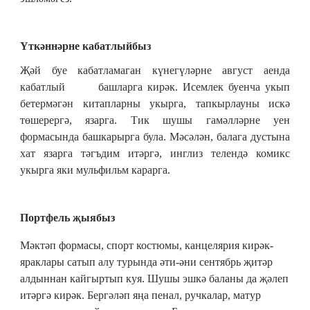
Үткәннәрне кабатлыйбыз
Җәй буе кабатламаган күнегүләрне август аенда
кабатлый башларга кирәк. Исемлек буенча укып
бетермәгән китапларны укырга, тапкырлауны искә
төшерергә, язарга. Тик шушы гамәлләрне уен
формасында башкарырга була. Мәсәлән, балага дустына
хат язарга тәгъдим итәргә, инглиз телендә комикс
укырга яки мульфильм карарга.
Портфель җыябыз
Мәктәп формасы, спорт костюмы, канцелярия кирәк-
яраклары сатып алу турында әти-әни сентябрь җитәр
алдыннан кайгыртып куя. Шушы эшкә баланы да җәлеп
итәргә кирәк. Бергәләп яңа пенал, ручкалар, матур