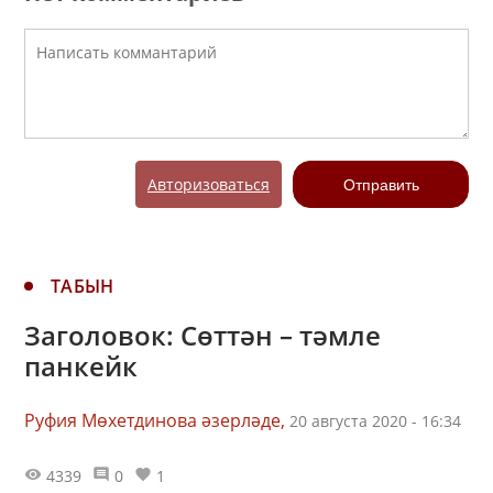
Авторизоваться
Отправить
ТАБЫН
Заголовок: Сөттән – тәмле
панкейк
Руфия Мөхетдинова әзерләде,
20 августа 2020 - 16:34
4339
0
1