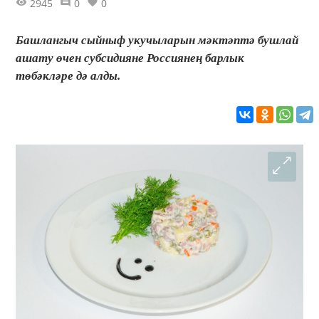
2945
0
0
Башлангыч сыйныф укучыларын мәктәптә бушлай
ашату өчен субсидияне Россиянең барлык
төбәкләре дә алды.