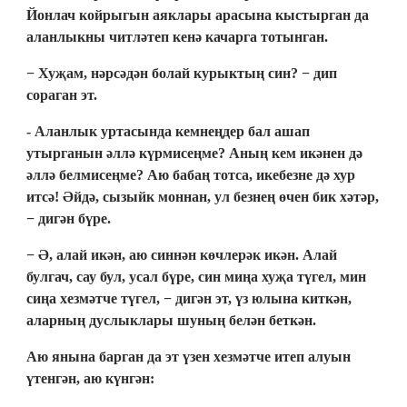
Йонлач койрыгын аяклары арасына кыстырган да
аланлыкны читләтеп кенә качарга тотынган.
− Хуҗам, нәрсәдән болай курыктың син? − дип
сораган эт.
- Аланлык уртасында кемнеңдер бал ашап
утырганын әллә күрмисеңме? Аның кем икәнен дә
әллә белмисеңме? Аю бабаң тотса, икебезне дә хур
итсә! Әйдә, сызыйк моннан, ул безнең өчен бик хәтәр,
− дигән бүре.
− Ә, алай икән, аю синнән көчлерәк икән. Алай
булгач, сау бул, усал бүре, син миңа хуҗа түгел, мин
сиңа хезмәтче түгел, − дигән эт, үз юлына киткән,
аларның дуслыклары шуның белән беткән.
Аю янына барган да эт үзен хезмәтче итеп алуын
үтенгән, аю күнгән: