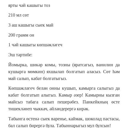
ярты чәй кашыгы тоз
210 мл сөт
3 аш кашыгы сыек май
200 грамм он
1 чәй кашыгы көпшәкләгеч
Эш тәртибе:
Йомырка, шикәр комы, тозны (яратсагыз, ванилин да
кушырга мөмкин) яхшылап болгатып аласыз. Сөт һәм
май салып, кабат болгатыгыз.
Көпшәкләгеч белән онны кушып, камырга салыгыз да
кабат болгатып алыгыз. Камыр әзер! Камырны кызган
майсыз табага салып пешерәбез. Панкейкның өсте
тишекләнеп чыккач, әйләндерергә кирәк.
Табынга өстенә сыек варенье, каймак, шоколад пастасы,
бал салып бирергә була. Табыннарыгыз мул булсын!