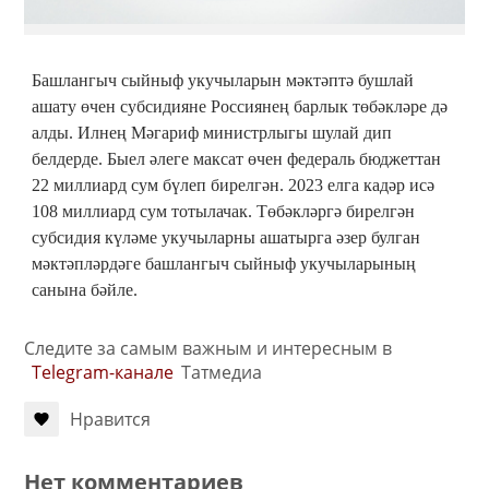
Башлангыч сыйныф укучыларын мәктәптә бушлай
ашату өчен субсидияне Россиянең барлык төбәкләре дә
алды. Илнең Мәгариф министрлыгы шулай дип
белдерде. Быел әлеге максат өчен федераль бюджеттан
22 миллиард сум бүлеп бирелгән. 2023 елга кадәр исә
108 миллиард сум тотылачак. Төбәкләргә бирелгән
субсидия күләме укучыларны ашатырга әзер булган
мәктәпләрдәге башлангыч сыйныф укучыларының
санына бәйле.
Следите за самым важным и интересным в
Telegram-канале
Татмедиа
Нравится
Нет комментариев