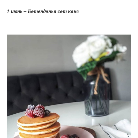
1 июнь – Бөтендөнья сөт көне