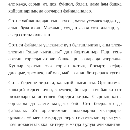
әле кәҗә, сарык, ат, дөя, буйвол, болан, лама һәм башка
хайваннарның да сөтләрен файдаланалар.
Сөтне хайваннардан гына түгел, хәтта үсемлекләрдән да
алып була икән. Мәсәлән, соядан - соя сөте алалар, ул
сыер сөтенә охшаган.
Сөтнең файдалы үзлекләре күп булганлыктан, аны элек-
электән “яшәү чыганагы” дип йөрткәннәр. Гади генә
сөттән төрледән-төрле башка ризыклар да әзерләнә.
Күпләр яратып эчә торган катык, йогырт, кефир
дисеңме, эремчек, каймак, май... санап бетерерлек түгел.
Сөт - беренче чиратта, кальций чыганагы. Организмга
кальций керсен өчен, эремчек, йогырт һәм башка сөт
ризыкларына өстенлек бирергә кирәк. Сырның каты
сортлары да әлеге матдәгә бай. Сөт бөерләргә дә
файдалы. Ул организмнан шлакларны чыгарырга
булыша. Ә менә кефирда нерв системасын ярсытучы
һәм йокысызлыкка китерүче матдә булуы ачыкланган.