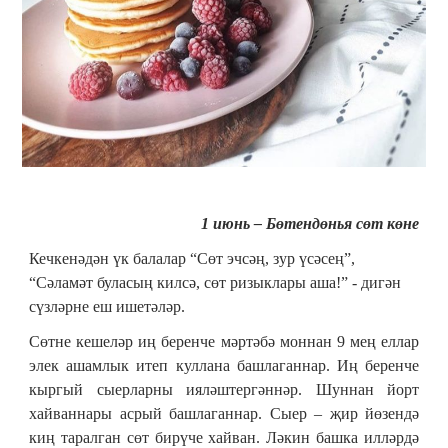
1 июнь – Бөтендөнья сөт көне
Кечкенәдән үк балалар “Сөт эчсәң, зур үсәсең”,
“Сәламәт буласың килсә, сөт ризыклары аша!” - дигән
сүзләрне еш ишетәләр.
Сөтне кешеләр иң беренче мәртәбә моннан 9 мең еллар
элек ашамлык итеп куллана башлаганнар. Иң беренче
кыргый сыерларны ияләштергәннәр. Шуннан йорт
хайваннары асрый башлаганнар. Сыер – җир йөзендә
киң таралган сөт бирүче хайван. Ләкин башка илләрдә