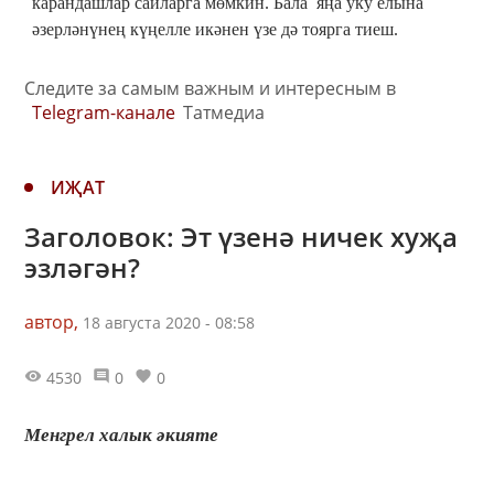
карандашлар сайларга мөмкин. Бала яңа уку елына
әзерләнүнең күңелле икәнен үзе дә тоярга тиеш.
Следите за самым важным и интересным в
Telegram-канале
Татмедиа
ИҖАТ
Заголовок: Эт үзенә ничек хуҗа
эзләгән?
автор,
18 августа 2020 - 08:58
4530
0
0
Менгрел халык әкияте