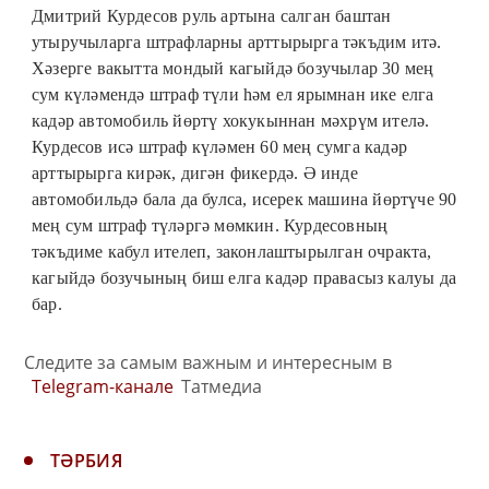
Дмитрий Курдесов руль артына салган баштан
утыручыларга штрафларны арттырырга тәкъдим итә.
Хәзерге вакытта мондый кагыйдә бозучылар 30 мең
сум күләмендә штраф түли һәм ел ярымнан ике елга
кадәр автомобиль йөртү хокукыннан мәхрүм ителә.
Курдесов исә штраф күләмен 60 мең сумга кадәр
арттырырга кирәк, дигән фикердә. Ә инде
автомобильдә бала да булса, исерек машина йөртүче 90
мең сум штраф түләргә мөмкин. Курдесовның
тәкъдиме кабул ителеп, законлаштырылган очракта,
кагыйдә бозучының биш елга кадәр правасыз калуы да
бар.
Следите за самым важным и интересным в
Telegram-канале
Татмедиа
ТӘРБИЯ