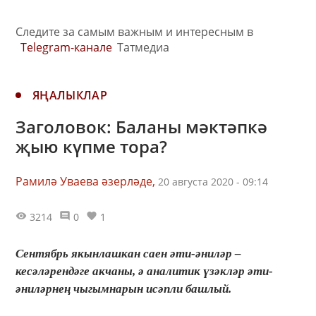
Следите за самым важным и интересным в
Telegram-канале
Татмедиа
ЯҢАЛЫКЛАР
Заголовок: Баланы мәктәпкә
җыю күпме тора?
Рамилә Уваева әзерләде,
20 августа 2020 - 09:14
3214
0
1
Сентябрь якынлашкан саен әти-әниләр –
кесәләрендәге акчаны, ә аналитик үзәкләр әти-
әниләрнең чыгымнарын исәпли башлый.