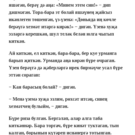
яшәгән, берәү дә аңа: «Минем этем син!» − дип
дәшмәгән. Тора-бара эт болай яшәүнең җайсыз
икәнлеген төшенгән, үз-үзенә: «Дөньяда иң көчле
берәүгә хезмәт итәргә кирәк!» − дигән. Үзенә хуҗа
эзләргә керешкән, шул теләк белән юлга чыгып
киткән.
Ай киткән, ел киткән, бара-бара, бер куе урманга
барып җиткән. Урманда аңа көрән бүре очраган.
Үзен берәүгә дә җәберләргә ирек бирмәүче усал бүре
эттән сораган:
− Кая барасың болай? − дигән.
− Менә үземә хуҗа эзлим, рөхсәт итсәң, синең
хезмәтчең булыйм, − дигән.
Бүре риза булган. Бергәләп, алар алга таба
киткәннәр. Бара торгач, бүре кинәт туктаган, тын
калган, борынын күтәреп иснәнергә тотынган.