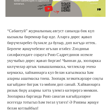
“Сабантуй” журналының август санында бик күп
кызыклы биремнәр бар иде. Аларга дөрес җавап
бирүчеләребез бүләкле дә булыр, дип вәгъдә иттек.
Беренче җиңүчебезне игълан итәбез: Zooдөнья
сәхифәсендәге сорауга Рияз Садретдинов исемле
укучыбыз дөрес җавап биргән! Чыннан да, зоопаркка
килүчеләр артык тавышланмаска, читлекләр эченә
кермәскә, хайваннарга кул белән кагылмаска һәм
аларны ашатмаска тиеш. Зоопарк хезмәткәрләре соңгы
кагыйдәне бигрәк тә мөһим дип саный. Хайваннарга
ризык бирү аларны хәтта үлемгә китерергә мөмкин.
Зоопаркка барганда Рияз санаган кагыйдәләрне
исегездә тотыгыз һәм төгәл үтәгез! Ә Риязны җиңүе
белән котлыйбыз!