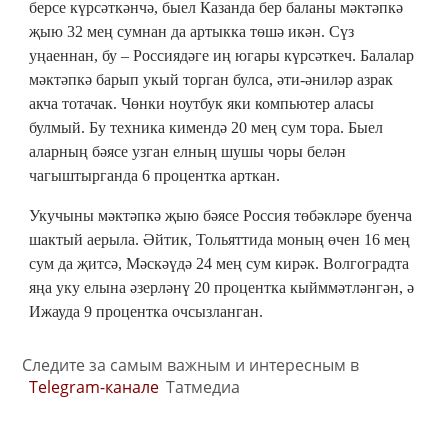
берсе күрсәткәнчә, быел Казанда бер баланы мәктәпкә
җыю 32 мең сумнан да артыкка төшә икән. Сүз
уңаеннан, бу – Россиядәге иң югары күрсәткеч. Балалар
мәктәпкә барып укый торган булса, әти-әниләр азрак
акча тотачак. Чөнки ноутбук яки компьютер аласы
булмый. Бу техника кимендә 20 мең сум тора. Быел
аларның бәясе узган елның шушы чоры белән
чагыштырганда 6 процентка арткан.
Укучыны мәктәпкә җыю бәясе Россия төбәкләре буенча
шактый аерыла. Әйтик, Тольяттида моның өчен 16 мең
сум да җитсә, Мәскәүдә 24 мең сум кирәк. Волгоградта
яңа уку елына әзерләнү 20 процентка кыйммәтләнгән, ә
Ижауда 9 процентка очсызланган.
Следите за самым важным и интересным в
Telegram-канале
Татмедиа