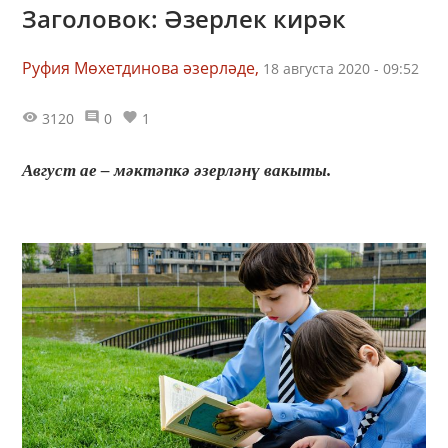
Заголовок: Әзерлек кирәк
Руфия Мөхетдинова әзерләде,
18 августа 2020 - 09:52
3120
0
1
Август ае – мәктәпкә әзерләнү вакыты.