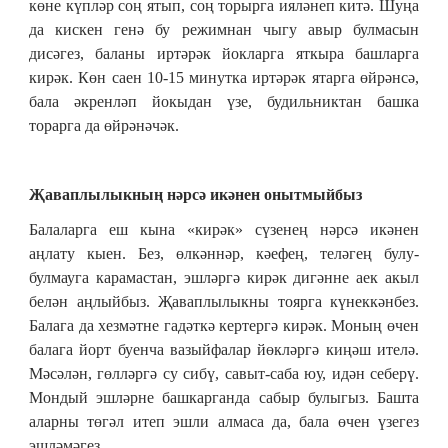
көне күпләр соң ятып, соң торырга ияләнеп китә. Шуңа
да кискен генә бу режимнан чыгу авыр булмасын
дисәгез, баланы иртәрәк йокларга яткыра башларга
кирәк. Көн саен 10-15 минутка иртәрәк ятарга өйрәнсә,
бала әкренләп йокыдан үзе, будильниктан башка
торарга да өйрәнәчәк.
Җаваплылыкның нәрсә икәнен онытмыйбыз
Балаларга еш кына «кирәк» сүзенең нәрсә икәнен
аңлату кыен. Без, өлкәннәр, кәефең, теләгең булу-
булмауга карамастан, эшләргә кирәк дигәнне аек акыл
белән аңлыйбыз. Җаваплылыкны тоярга күнеккәнбез.
Балага да хезмәтне гадәткә кертергә кирәк. Моның өчен
балага йорт буенча вазыйфалар йөкләргә киңәш ителә.
Мәсәлән, гөлләргә су сибү, савыт-саба юу, идән себерү.
Мондый эшләрне башкарганда сабыр булыгыз. Башта
аларны төгәл итеп эшли алмаса да, бала өчен үзегез
эшләмәгез.