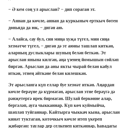
− Ә кем соң ул арыслан? − дип сораган эт.
− Аннан да көчле, аннан да куркыныч ерткыч бөтен
дөньяда да юк, − дигән аю.
− Алайса, сау бул, син миңа хуҗа түгел, мин сиңа
хезмәтче түгел, − дигән дә эт аюны ташлап киткән,
аларның дуслыклары шуның белән беткән. Эт
арыслан янына килгән, аңа үзенең йомышын сөйләп
биргән. Арыслан да аны якты чырай белән кабул
иткән, этнең әйткәне белән килешкән.
Эт арысланга күп еллар буе хезмәт иткән. Аңардан
көчле берәүне дә күрмәгән, арыслан этне берәүгә дә
рәнҗетергә ирек бирмәгән. Шулай беркөнне алар,
бергәләп, ауга чыкканнар. Күп көч куймыйча,
шәпләп туйганнар. Кайтырга чыккач кына, арыслан
кинәт туктаган, коточкыч көчле итеп үкереп
җибәргән: таулар дер селкенеп киткәннәр, һавадагы