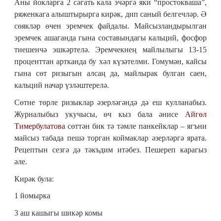
Аны йокларга 2 сәгать кала эчәргә яки “простокваша”,
ряженкага алыштырырга кирәк, дип саный белгечләр. Ә
сөякләр өчен эремчек файдалы. Майсызландырылган
эремчек ашаганда гына составындагы кальций, фосфор
тиешенчә эшкәртелә. Эремчекнең майлылыгы 13-15
проценттан артканда бу хәл күзәтелми. Гомумән, кайсы
гына сөт ризыгын алсаң да, майлырак булган саен,
кальций начар үзләштерелә.
Сөтне төрле ризыклар әзерләгәндә дә еш кулланабыз.
Журналыбыз укучысы, өч кыз бала әнисе
Айгөл
Тимербулатова
сөттән бик тә тәмле панкейклар – ягъни
майсыз табада пешә торган коймаклар әзерләргә ярата.
Рецептын сезгә дә тәкъдим итәбез. Пешереп карагыз
әле.
Кирәк була:
1 йомырка
3 аш кашыгы шикәр комы