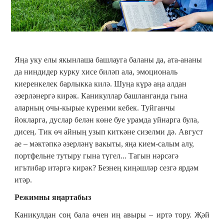
Яңа уку елы якынлаша башлауга баланы да, ата-ананы
да ниндидер курку хисе биләп ала, эмоциональ
киеренкелек барлыкка килә. Шуңа күрә аңа алдан
әзерләнергә кирәк. Каникуллар башланганда гына
аларның очы-кырые күренми кебек. Туйганчы
йокларга, дуслар белән көне буе урамда уйнарга була,
дисең. Тик өч айның узып киткәне сизелми дә. Август
ае – мәктәпкә әзерләнү вакыты, яңа кием-салым алу,
портфельне тутыру гына түгел... Тагын нәрсәгә
игътибар итәргә кирәк? Безнең киңәшләр сезгә ярдәм
итәр.
Режимны яңартабыз
Каникулдан соң бала өчен иң авыры – иртә тору. Җәй