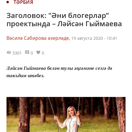
ТӘРБИЯ
Заголовок: "Әни блогерлар”
проектында – Ләйсән Гыймаева
Вәсилә Сабирова әзерләде,
19 августа 2020 - 10:41
3301
0
0
Ләйсән Гыймаева белән тулы әңгәмәне сезгә дә
тәкъдим итәбез.