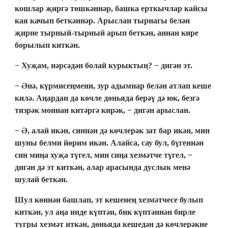
кошлар җиргә төшкәннәр, башка ерткычлар кайсы
кая качып беткәннәр. Арыслан тырнагы белән
җирне тырный-тырный арып беткән, аннан кире
борылып киткән.
− Хуҗам, нәрсәдән болай курыктың? − дигән эт.
− Әнә, күрмисеңмени, зур адымнар белән атлап кеше
килә. Аңардан да көчле дөньяда берәү дә юк, безгә
тизрәк моннан китәргә кирәк, − дигән арыслан.
− Ә, алай икән, синнән дә көчлерәк зат бар икән, мин
шуны белми йөрим икән. Алайса, сау бул, бүгеннән
син миңа хуҗа түгел, мин сиңа хезмәтче түгел, −
дигән дә эт киткән, алар арасында дуслык менә
шулай беткән.
Шул көннән башлап, эт кешенең хезмәтчесе булып
киткән, ул аңа инде күптән, бик күптәннән бирле
тугры хезмәт иткән, дөньяда кешедән дә көчлерәкне