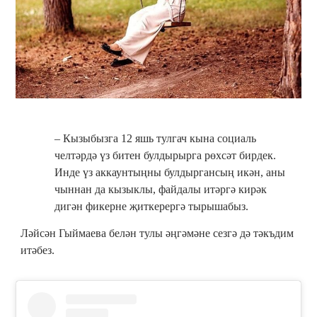
– Кызыбызга 12 яшь тулгач кына социаль
челтәрдә үз битен булдырырга рөхсәт бирдек.
Инде үз аккаунтыңны булдыргансың икән, аны
чыннан да кызыклы, файдалы итәргә кирәк
дигән фикерне җиткерергә тырышабыз.
Ләйсән Гыймаева белән тулы әңгәмәне сезгә дә тәкъдим
итәбез.