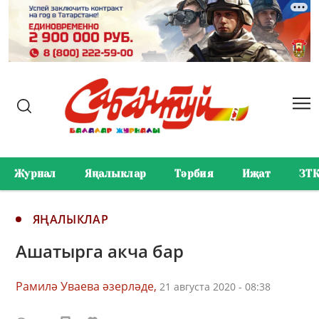
Журнал
Яңалыклар
Тәрбия
Иҗат
ЗТ
ЯҢАЛЫКЛАР
Ашатырга акча бар
Рамилә Уваева әзерләде,
21 августа 2020 - 08:38