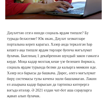
Дәүләттән сезгә нинди социаль ярдәм тиешле? Бу
турыда беләсезме? Юк икән, Дәүләт хезмәтләре
порталына кереп карагыз. Хәзер анда теркәлгән һәр
кешегә аңа тиешле ярдәм төрләре буенча мәгълүмат
булачак. Быелның 1 декабреннән шундый закон гамәлгә
керде. Моңа кадәр мохтаҗ кеше үзе белешеп йөрмәсә,
социаль ярдәм турында белми дә калырга мөмкин иде.
Хәзер исә барысы да башкача. Дөрес, әлегә мәгълүмат
бирү системасы тулы көченә эшли башламаган. Ләкин
ел ахырына кадәр барысын да тәртипкә китерергә
вәгъдә итәләр. Ә 2021 елдан чат-бот аша сорауларга
җавап алып булачак.