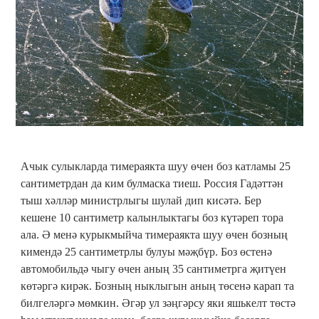
Ачык сулыкларда тимераякта шуу өчен боз катламы 25
сантиметрдан да ким булмаска тиеш. Россия Гадәттән
тыш хәлләр министрлыгы шулай дип кисәтә. Бер
кешене 10 сантиметр калынлыктагы боз күтәреп тора
ала. Ә менә курыкмыйча тимераякта шуу өчен бозның
кимендә 25 сантиметрлы булуы мәҗбүр. Боз өстенә
автомобильдә чыгу өчен аның 35 сантиметрга җитүен
көтәргә кирәк. Бозның ныклыгын аның төсенә карап та
билгеләргә мөмкин. Әгәр ул зәңгәрсу яки яшькелт төстә