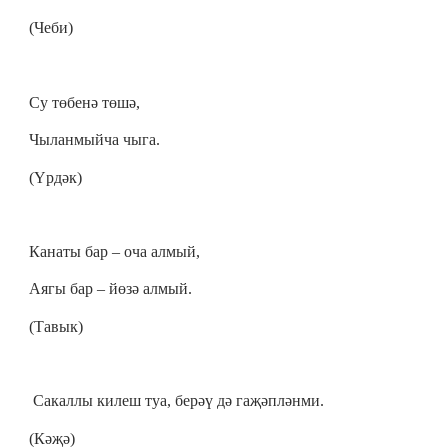
(Чеби)
Су төбенә төшә,
Чыланмыйча чыга.
(Үрдәк)
Канаты бар – оча алмый,
Аягы бар – йөзә алмый.
(Тавык)
Сакаллы килеш туа, берәү дә гаҗәпләнми.
(Кәҗә)