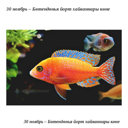
30 ноябрь – Бөтендөнья йорт хайваннары көне
30 ноябрь – Бөтендөнья йорт хайваннары көне