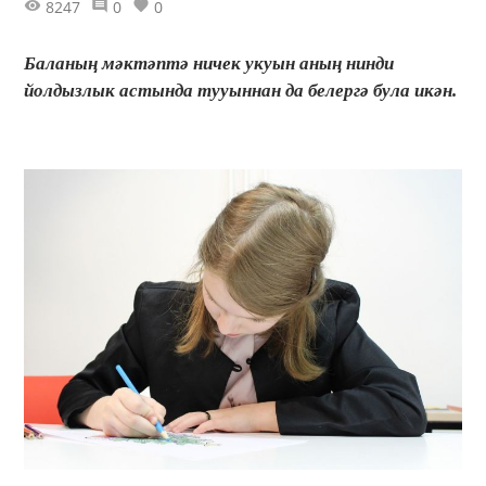
8247
0
0
Баланың мәктәптә ничек укуын аның нинди
йолдызлык астында тууыннан да белергә була икән.