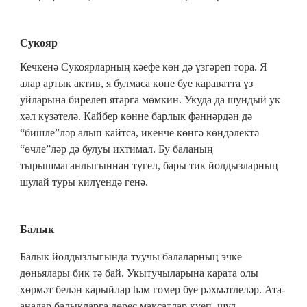
Сукояр
Кечкенә Сукоярларның кәефе көн дә үзгәреп тора. Я
алар артык актив, я булмаса көне буе караватта үз
уйларына бирелеп ятарга мөмкин. Укуда да шундый ук
хәл күзәтелә. Кайбер көнне барлык фәннәрдән дә
“бишле”ләр алып кайтса, икенче көнгә көндәлектә
“өчле”ләр дә булуы ихтимал. Бу баланың
тырышмаганлыгыннан түгел, бары тик йолдызларның
шулай туры килүендә генә.
Балык
Балык йолдызлыгында туучы балаларның эчке
дөньялары бик тә бай. Укытучыларына карата олы
хөрмәт белән карыйлар һәм гомер буе рәхмәтлеләр. Ата-
аналар балыкларга дөрес максатлар куеп, шул