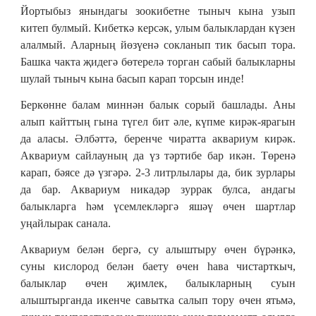
Йортыбыз янындагы зоокибетне тыныч кына узып
китеп булмый. Кибеткә керсәк, улым балыклардан күзен
алалмый. Аларның йөзүенә сокланып тик басып тора.
Башка чакта җидегә бөтерелә торган сабый балыкларны
шулай тыныч кына басып карап торсын инде!
Беркөнне балам миннән балык сорый башлады. Аны
алып кайттың гына түгел бит әле, күпме кирәк-ярагын
да аласы. Әлбәттә, беренче чиратта аквариум кирәк.
Аквариум сайлауның да үз тәртибе бар икән. Төренә
карап, бәясе дә үзгәрә. 2-3 литрлылары да, бик зурлары
да бар. Аквариум никадәр зуррак булса, андагы
балыкларга һәм үсемлекләргә яшәү өчен шартлар
уңайлырак санала.
Аквариум белән бергә, су алыштыру өчен бүрәнкә,
суны кислород белән баету өчен һава чистарткыч,
балыклар өчен җимлек, балыкларның суын
алыштырганда икенче савытка салып тору өчен ятьмә,