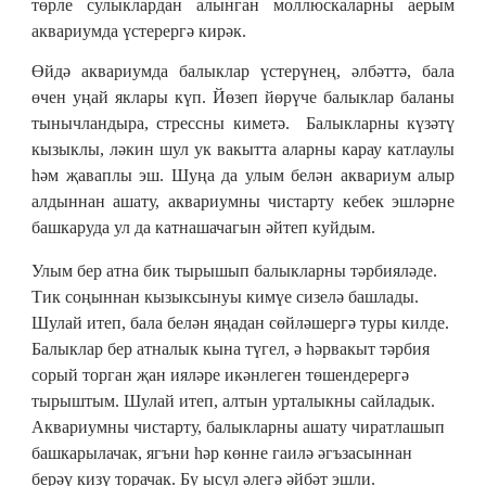
төрле сулыклардан алынган моллюскаларны аерым
аквариумда үстерергә кирәк.
Өйдә аквариумда балыклар үстерүнең, әлбәттә, бала
өчен уңай яклары күп. Йөзеп йөрүче балыклар баланы
тынычландыра, стрессны киметә. Балыкларны күзәтү
кызыклы, ләкин шул ук вакытта аларны карау катлаулы
һәм җаваплы эш. Шуңа да улым белән аквариум алыр
алдыннан ашату, аквариумны чистарту кебек эшләрне
башкаруда ул да катнашачагын әйтеп куйдым.
Улым бер атна бик тырышып балыкларны тәрбияләде.
Тик соңыннан кызыксынуы кимүе сизелә башлады.
Шулай итеп, бала белән яңадан сөйләшергә туры килде.
Балыклар бер атналык кына түгел, ә һәрвакыт тәрбия
сорый торган җан ияләре икәнлеген төшендерергә
тырыштым. Шулай итеп, алтын урталыкны сайладык.
Аквариумны чистарту, балыкларны ашату чиратлашып
башкарылачак, ягъни һәр көнне гаилә әгъзасыннан
берәү кизү торачак. Бу ысул әлегә әйбәт эшли.