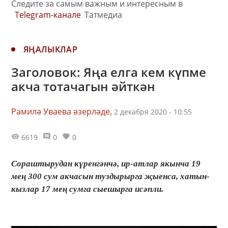
Следите за самым важным и интересным в
Telegram-канале
Татмедиа
ЯҢАЛЫКЛАР
Заголовок: Яңа елга кем күпме
акча тотачагын әйткән
Рамилә Уваева әзерләде,
2 декабря 2020 - 10:55
6619
0
0
Сораштырудан күренгәнчә, ир-атлар якынча 19
мең 300 сум акчасын туздырырга җыенса, хатын-
кызлар 17 мең сумга сыешырга исәпли.