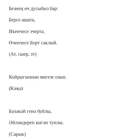
Безнең өч дусыбыз бар:
Берсе ашата,
Икенчесе эчертә,
Өченчесе йорт саклый.
(Ат, сыер, эт)
Койрыгыннан мөгезе озын.
(Кәҗә)
Бәләкәй генә буйлы,
Әйләндереп кигән тунлы.
(Сарык)