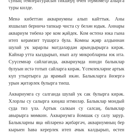
суның температурасын тикшерү өчен термометр алырга
туры килде.
Менә кибеттән аквариумны алып кайттык. Аны
яхшылап берничә тапкыр чиста су белән юдык. Аннары
аквариум төбенә эре ком җәйдек. Ком өстенә юка гына
итеп керамзит түшәргә була. Комны җәяр алдыннан
шулай ук зарарлы матдәләрдән арындырырга кирәк.
Кайнар утта кыздырып, юып алу микробларны юк итә.
Суүсемнәр сайлаганда, аквариумда нинди балыклар
булуын истә тотып сайларга кирәк. Үсемлекләрне артык
күп утыртырга да ярамый икән. Балыкларга йөзергә
урын җитәрлек булырга тиеш.
Аквариумга су салганда шулай ук сак булырга кирәк.
Хлорлы су салырга киңәш итмиләр. Балыклар мондый
суда тиз үлә. Артык салкын су салсаң, балыклар
авырырга мөмкин. Аквариумга йомшак су салу зарур.
Балыкларны яңа өйләренә җибәргәч, аквариумның бер
кырыен һава керерлек итеп ачык калдырып, өстен