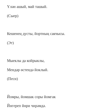
Үлән ашый, май ташый.
(Сыер)
Кешенең дусты, йортның сакчысы.
(Эт)
Мыеклы да койрыклы,
Мендәр өстендә йоклый.
(Песи)
Йомры, йомшак соры йомгак
Йөгереп йөри чирәмдә.