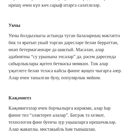
ирешү өчен күп көч сарыф итәргә сәләтлеләр.
Укчы
Укчы йолдызлыгы астында туган балаларның мәктәптә
бик тә яратып укый торган дәресләре белән беррәттән,
өнәп бетермәгәннәре дә шактый. Мәсәлән, алар
әдәбиятны “су урынына эчсәләр” дә, рәсем дәресендә
сабырлыклары җитеп бетмәскә мөмкин. Тик алар
үҗәтлеге белән теләсә кайсы фәнне җиңеп чыгарга әзер.
Алар өчен танылган булу, популярлык мөһим.
Кәҗәмөгез
Кәҗәмөгезләр өчен борчылырга кирәкми, алар һәр
фәнне тиз “эләктереп алалар”. Бигрәк тә хезмәт,
технология фәне буенча зур уңышларга ирешәчәкләр.
Алар җаваплы, мөстәкыйль һәм тырышлар.