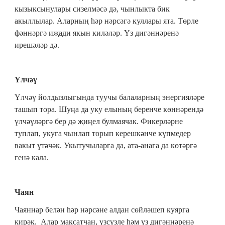
кызыксынулары сизелмәсә дә, чынлыкта бик
акыллылар. Аларның һәр нәрсәгә куллары ята. Төрле
фәннәргә иҗади якын киләләр. Үз дигәннәренә
ирешәләр дә.
Үлчәү
Үлчәү йолдызлыгында туучы балаларның энергияләре
ташып тора. Шуңа да уку елының беренче көннәрендә
үлчәүләргә бер дә җиңел булмаячак. Фикерләрне
туплап, укуга чынлап торып керешкәнче күпмедер
вакыт үтәчәк. Укытучыларга да, ата-анага да көтәргә
генә кала.
Чаян
Чаяннар белән һәр нәрсәне алдан сөйләшеп куярга
кирәк. Алар максатчан, үзсүзле һәм үз дигәннәренә