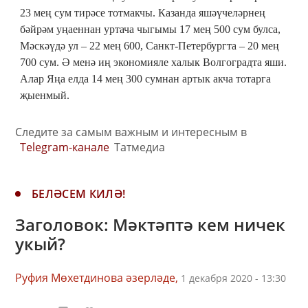
23 мең сум тирәсе тотмакчы. Казанда яшәүчеләрнең
бәйрәм уңаеннан уртача чыгымы 17 мең 500 сум булса,
Мәскәүдә ул – 22 мең 600, Санкт-Петербургта – 20 мең
700 сум. Ә менә иң экономияле халык Волгоградта яши.
Алар Яңа елда 14 мең 300 сумнан артык акча тотарга
җыенмый.
Следите за самым важным и интересным в
Telegram-канале
Татмедиа
БЕЛӘСЕМ КИЛӘ!
Заголовок: Мәктәптә кем ничек
укый?
Руфия Мөхетдинова әзерләде,
1 декабря 2020 - 13:30