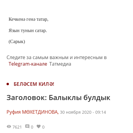
Кечкенә генә татар,
Язын тунын сатар.
(Сарык)
Следите за самым важным и интересным в
Telegram-канале
Татмедиа
БЕЛӘСЕМ КИЛӘ!
Заголовок: Балыклы булдык
Руфия МӨХЕТДИНОВА,
30 ноября 2020 - 09:14
7621
0
0