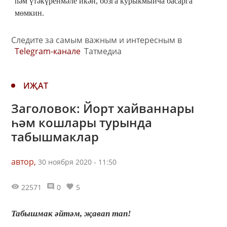
һәм үтәкүренмәле икән, бозга курыкмыйча басарга
мөмкин.
Следите за самым важным и интересным в
Telegram-канале
Татмедиа
ИҖАТ
Заголовок: Йорт хайваннары
һәм кошлары турында
табышмаклар
автор,
30 ноября 2020 - 11:50
22571
0
5
Табышмак әйтәм, җавап тап!