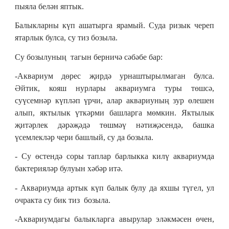
пыяла белән яптык.
Балыкларны күп ашатырга ярамый. Суда ризык череп
ятарлык булса, су тиз бозыла.
Су бозылуның тагын берничә сәбәбе бар:
-Аквариум дөрес җирдә урнаштырылмаган булса.
Әйтик, кояш нурлары аквариумга туры төшсә,
суүсемнәр күпләп үрчи, алар аквариуның зур өлешен
алып, яктылык үткәрми башларга мөмкин. Яктылык
җитәрлек дәрәҗәдә төшмәү нәтиҗәсендә, башка
үсемлекләр чери башлый, су да бозыла.
- Су өстендә соры таплар барлыкка килү аквариумда
бактерияләр булуын хәбәр итә.
- Аквариумда артык күп балык булу да яхшы түгел, ул
очракта су бик тиз бозыла.
-Аквариумдагы балыкларга авырулар эләкмәсен өчен,