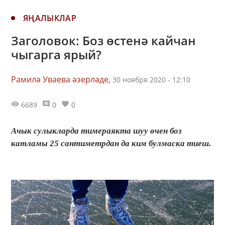
ЯҢАЛЫКЛАР
Заголовок: Боз өстенә кайчан
чыгарга ярый?
Рамилә Уваева әзерләде,
30 ноября 2020 - 12:10
6689
0
0
Ачык сулыкларда тимераякта шуу өчен боз
катламы 25 сантиметрдан да ким булмаска тиеш.