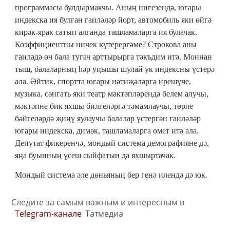
программасы булдырмакчы. Аның нигезендә, югары
индекска ия булган гаиләләр йорт, автомобиль яки өйгә
кирәк-ярак сатып алганда ташламаларга ия булачак.
Коэффициентны ничек күтерергәме? Строкова аны
гаиләдә өч бала тугач арттырырга тәкъдим итә. Моннан
тыш, балаларның һәр уңышы шулай ук индексны үстерә
ала. Әйтик, спортта югары нәтиҗәләргә ирешүче,
музыка, сәнгать яки театр мәктәпләрендә белем алучы,
мәктәпне бик яхшы билгеләргә тәмамлаучы, төрле
бәйгеләрдә җиңү яулаучы балалар үстергән гаиләләр
югары индекска, димәк, ташламаларга өмет итә ала.
Депутат фикеренчә, мондый система демографияне дә,
яңа буынның үсеш сыйфатын да яхшыртачак.
Мондый система әле дөньяның бер генә илендә дә юк.
Следите за самым важным и интересным в
Telegram-канале
Татмедиа