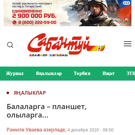
Журнал
Яңалыклар
Тәрбия
Иҗат
ЗТ
ЯҢАЛЫКЛАР
Балаларга – планшет,
олыларга...
Рамилә Уваева әзерләде,
4 декабря 2020 - 08:00