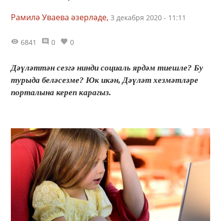
Рамилә Уваева әзерләде,
3 декабря 2020 - 11:11
6841
0
0
Дәүләттән сезгә нинди социаль ярдәм тиешле? Бу
турыда беләсезме? Юк икән, Дәүләт хезмәтләре
порталына кереп карагыз.