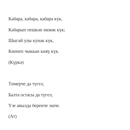
Кабара, кабара, кабара күк,
Кабарып пешкән икмәк күк;
Шыгай улы кунак күк,
Киенеп чыккан кияү күк.
(Күркә)
Тимерче дә түгел,
Балта остасы да түгел,
Үзе авылда беренче эшче.
(Ат)