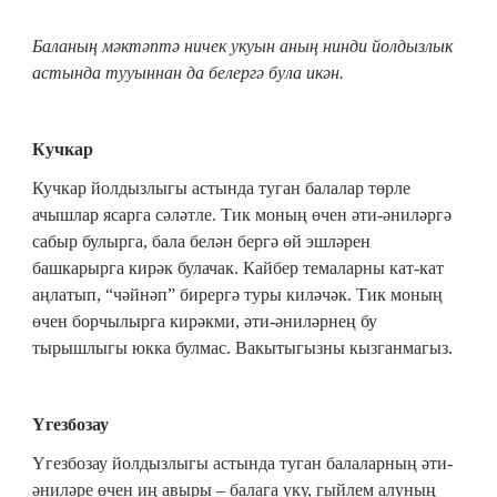
Баланың мәктәптә ничек укуын аның нинди йолдызлык
астында тууыннан да белергә була икән.
Кучкар
Кучкар йолдызлыгы астында туган балалар төрле
ачышлар ясарга сәләтле. Тик моның өчен әти-әниләргә
сабыр булырга, бала белән бергә өй эшләрен
башкарырга кирәк булачак. Кайбер темаларны кат-кат
аңлатып, “чәйнәп” бирергә туры киләчәк. Тик моның
өчен борчылырга кирәкми, әти-әниләрнең бу
тырышлыгы юкка булмас. Вакытыгызны кызганмагыз.
Үгезбозау
Үгезбозау йолдызлыгы астында туган балаларның әти-
әниләре өчен иң авыры – балага уку, гыйлем алуның