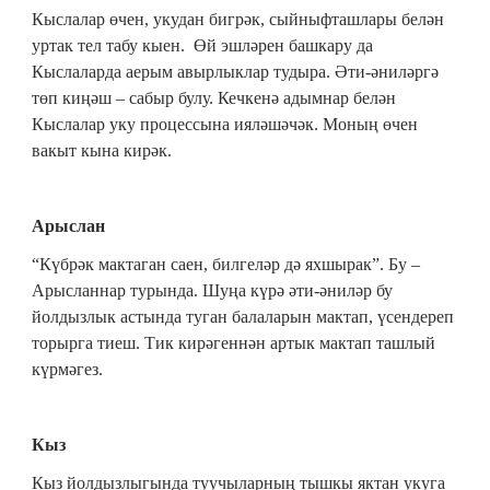
Кыслалар өчен, укудан бигрәк, сыйныфташлары белән
уртак тел табу кыен. Өй эшләрен башкару да
Кыслаларда аерым авырлыклар тудыра. Әти-әниләргә
төп киңәш – сабыр булу. Кечкенә адымнар белән
Кыслалар уку процессына ияләшәчәк. Моның өчен
вакыт кына кирәк.
Арыслан
“Күбрәк мактаган саен, билгеләр дә яхшырак”. Бу –
Арысланнар турында. Шуңа күрә әти-әниләр бу
йолдызлык астында туган балаларын мактап, үсендереп
торырга тиеш. Тик кирәгеннән артык мактап ташлый
күрмәгез.
Кыз
Кыз йолдызлыгында туучыларның тышкы яктан укуга