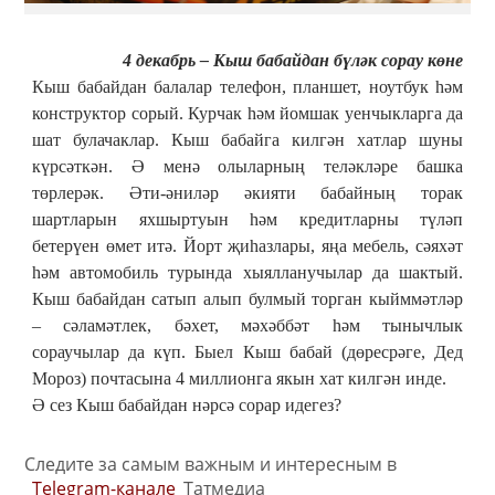
4 декабрь – Кыш бабайдан бүләк сорау көне
Кыш бабайдан балалар телефон, планшет, ноутбук һәм
конструктор сорый. Курчак һәм йомшак уенчыкларга да
шат булачаклар. Кыш бабайга килгән хатлар шуны
күрсәткән. Ә менә олыларның теләкләре башка
төрлерәк. Әти-әниләр әкияти бабайның торак
шартларын яхшыртуын һәм кредитларны түләп
бетерүен өмет итә. Йорт җиһазлары, яңа мебель, сәяхәт
һәм автомобиль турында хыялланучылар да шактый.
Кыш бабайдан сатып алып булмый торган кыйммәтләр
– сәламәтлек, бәхет, мәхәббәт һәм тынычлык
сораучылар да күп. Быел Кыш бабай (дөресрәге, Дед
Мороз) почтасына 4 миллионга якын хат килгән инде.
Ә сез Кыш бабайдан нәрсә сорар идегез?
Следите за самым важным и интересным в
Telegram-канале
Татмедиа