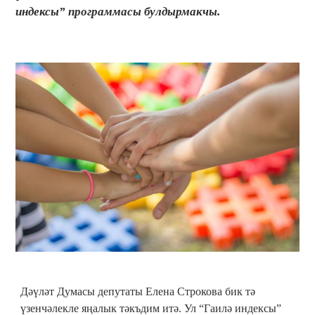
индексы” программасы булдырмакчы.
Дәүләт Думасы депутаты Елена Строкова бик тә
үзенчәлекле яңалык тәкъдим итә. Ул “Гаилә индексы”