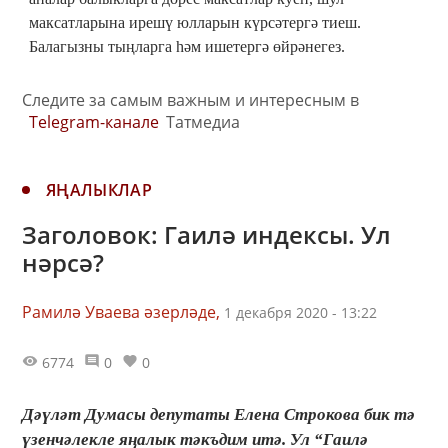
максатларына ирешү юлларын күрсәтергә тиеш.
Балагызны тыңларга һәм ишетергә өйрәнегез.
Следите за самым важным и интересным в
Telegram-канале
Татмедиа
ЯҢАЛЫКЛАР
Заголовок: Гаилә индексы. Ул
нәрсә?
Рамилә Уваева әзерләде,
1 декабря 2020 - 13:22
6774
0
0
Дәүләт Думасы депутаты Елена Строкова бик тә
үзенчәлекле яңалык тәкъдим итә. Ул “Гаилә