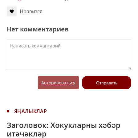
Нравится
Нет комментариев
Авторизоваться
Отправить
ЯҢАЛЫКЛАР
Заголовок: Хокукларны хәбәр
итәчәкләр