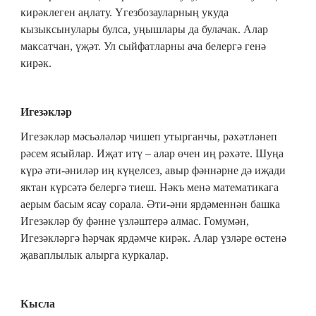
кирәклеген аңлату. Үгезбозауларның укуда
кызыксынулары булса, уңышлары да булачак. Алар
максатчан, үҗәт. Ул сыйфатларны ача белергә генә
кирәк.
Игезәкләр
Игезәкләр мәсьәләләр чишеп утырганчы, рәхәтләнеп
рәсем ясыйлар. Иҗат итү – алар өчен иң рәхәте. Шуңа
күрә әти-әниләр иң күңелсез, авыр фәннәрне дә иҗади
яктан күрсәтә белергә тиеш. Нәкъ менә математикага
аерым басым ясау сорала. Әти-әни ярдәменнән башка
Игезәкләр бу фәнне үзләштерә алмас. Гомумән,
Игезәкләргә һәрчак ярдәмче кирәк. Алар үзләре өстенә
җаваплылык алырга куркалар.
Кысла