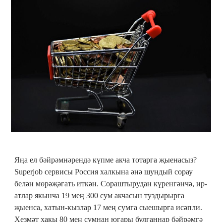
Яңа ел бәйрәмнәрендә күпме акча тотарга җыенасыз?
Superjob сервисы Россия халкына әнә шундый сорау
белән мөрәҗәгать иткән. Сораштырудан күренгәнчә, ир-
атлар якынча 19 мең 300 сум акчасын туздырырга
җыенса, хатын-кызлар 17 мең сумга сыешырга исәпли.
Хезмәт хакы 80 мең сумнан югары булганнар бәйрәмгә