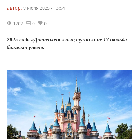
автор,
9 июля 2025 - 13:54
1202
0
0
2025 елда «Диснейленд» ның туган көне 17 июльдә
билгеләп үтелә.