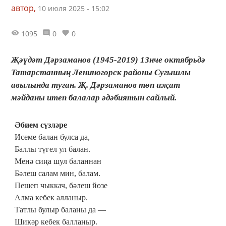
автор,
10 июля 2025 - 15:02
1095
0
0
Җәүдәт Дәрзаманов (1945-2019) 13нче октябрьдә
Татарстанның Лениногорск районы Сугышлы
авылында туган. Җ. Дәрзаманов төп иҗат
мәйданы итеп балалар әдәбиятын сайлый.
Әбием сүзләре
Исеме балан булса да,
Баллы түгел ул балан.
Менә сиңа шул баланнан
Бәлеш салам мин, балам.
Пешеп чыккач, бәлеш йөзе
Алма кебек алланыр.
Татлы булыр баланы да —
Шикәр кебек балланыр.