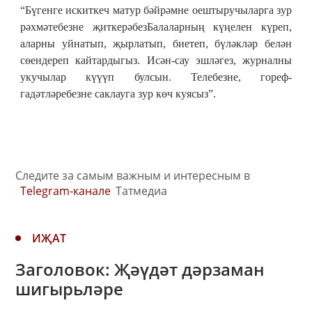
“Бүгенге искиткеч матур бәйрәмне оештыручыларга зур
рәхмәтебезне җиткерәбезБалаларның күңелен күреп,
аларны уйнатып, җырлатып, биетеп, бүләкләр белән
сөендереп кайтардыгыз. Исән-сау эшләгез, журналны
укучылар күүүп булсын. Телебезне, гореф-
гадәтләребезне саклауга зур көч куясыз”.
Следите за самым важным и интересным в
Telegram-канале
Татмедиа
ИҖАТ
Заголовок: Җәүдәт дәрзаман
шигырьләре