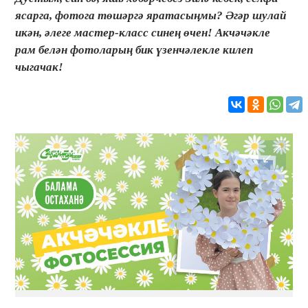
ясарга, фотога төшәргә яратасыңмы? Әгәр шулай
икән, әлеге мастер-класс синең өчен! Акчәчәкле
рам белән фотоларың бик үзенчәлекле килеп
чыгачак!