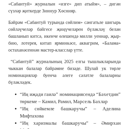
«Сабантуй» журналын «изге» дип атыйм», – дигән
сүзләр җиткерде Зиннур Хөснияр.
Бәйрәм «Сабантуй турында сөйлим» сәнгатьле шигырь
сөйләүчеләр бәйгесе җиңүчеләрен бүләкләү белән
башланып китсә, икенче өлешендә милли уеннар, җыр-
бию, лотерея, китап ярминкәсе, аквагрим, «Балама»
остаханәсеннән мастер-класслар үтте.
“Сабантуй” журналының 2025 елгы тышлыкларында
чыккан балалар бәйрәмне бизәде. Шулай ук төрле
номинацияләр буенча әлеге сәләтле балаларны
бүләкләдек.
“Иң иҗади гаилә” номинациясендә “Бәхетдин”
төркеме – Камил, Рамил, Марсель Бахлар
“Иң сөйкемле башкаручы” – Аделина
Мифтахова
“Иң харизмалы башкаручы” – Әмирхан