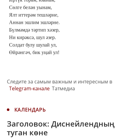
Сөлге белән уынам,
Ялт иттерәм тешләрне,
Аннан эшлим эшләрне.
Бүлмәмдә тәртип хәзер,
Ни кирәксә, шул әзер.
Солдат булу шулай ул,
Өйрәнгәч, бик уңай ул!
Следите за самым важным и интересным в
Telegram-канале
Татмедиа
КАЛЕНДАРЬ
Заголовок: Диснейлендның
туган көне