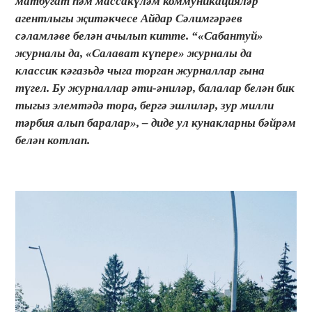
матбугат һәм массакүләм коммуникацияләр
агентлыгы җитәкчесе Айдар Сәлимгәрәев
сәламләве белән ачылып китте. “«Сабантуй»
журналы да, «Салават күпере» журналы да
классик кәгазьдә чыга торган журналлар гына
түгел. Бу журналлар әти-әниләр, балалар белән бик
тыгыз элемтәдә тора, бергә эшлиләр, зур милли
тәрбия алып баралар», – диде ул кунакларны бәйрәм
белән котлап.