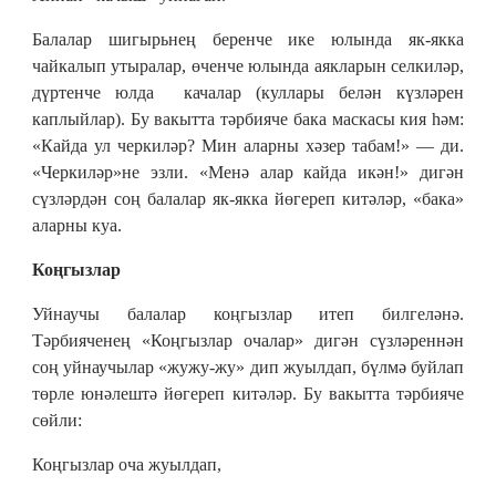
Балалар шигырьнең беренче ике юлында як-якка
чайкалып утыралар, өченче юлында аякларын селкиләр,
дүртенче юлда качалар (куллары белән күзләрен
каплыйлар). Бу вакытта тәрбияче бака маскасы кия һәм:
«Кайда ул черкиләр? Мин аларны хәзер табам!» — ди.
«Черкиләр»не эзли. «Менә алар кайда икән!» дигән
сүзләрдән соң балалар як-якка йөгереп китәләр, «бака»
аларны куа.
Коңгызлар
Уйнаучы балалар коңгызлар итеп билгеләнә.
Тәрбияченең «Коңгызлар очалар» дигән сүзләреннән
соң уйнаучылар «жужу-жу» дип жуылдап, бүлмә буйлап
төрле юнәлештә йөгереп китәләр. Бу вакытта тәрбияче
сөйли:
Коңгызлар оча жуылдап,