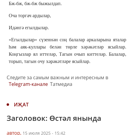
Бж-бж, бж-бж быжылдап.
Оча торгач ардылар,
Идәнгә егылдылар.
«Егылдылар» сүзеннән соң балалар аркаларына яталар
һәм аяк-куллары белән төрле хәрәкәтләр ясыйлар.
Коңгызлар ял иттеләр, Тагын очып киттеләр. Балалар,
торып, тагын очу хәрәкәтләре ясыйлар.
Следите за самым важным и интересным в
Telegram-канале
Татмедиа
ИҖАТ
Заголовок: Өстәл янында
автор,
15 июля 2025 - 15:42