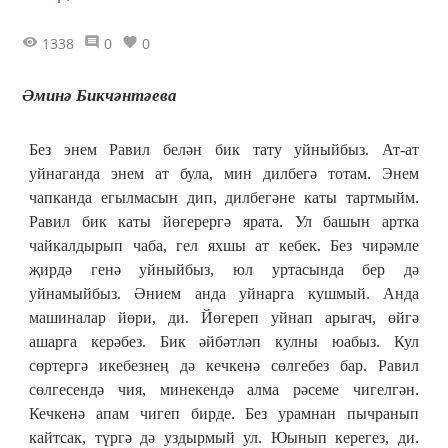
1338
0
0
Әминә Бикчәнтәева
Без энем Равил белән бик тату уйныйбыз. Ат-ат
уйнаганда энем ат була, мин дилбегә тотам. Энем
чапканда егылмасын дип, дилбегәне каты тартмыйм.
Равил бик каты йөгерергә ярата. Ул башын артка
чайкалдырып чаба, гел яхшы ат кебек. Без чирәмле
җирдә генә уйныйбыз, юл уртасында бер дә
уйнамыйбыз. Әнием анда уйнарга кушмый. Анда
машиналар йөри, ди. Йөгереп уйнап арыгач, өйгә
ашарга керәбез. Бик әйбәтләп кулны юабыз. Кул
сөртергә икебезнең дә кечкенә сөлгебез бар. Равил
сөлгесендә чия, минекендә алма рәсеме чигелгән.
Кечкенә апам чигеп бирде. Без урамнан пычранып
кайтсак, түргә дә уздырмый ул. Юынып керегез, ди.