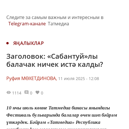
Следите за самым важным и интересным в
Telegram-канале
Татмедиа
ЯҢАЛЫКЛАР
Заголовок: «Сабантуй»лы
балачак ничек истә калды?
Руфия МӨХЕТДИНОВА,
11 июля 2025 - 12:08
1114
0
0
10 нчы июль көнне Татмедиа бинасы янындагы
Фестиваль бульварында балалар өчен шәп бәйрәм
үткәрдек. Бәйрәм «Татмедиа» Республика