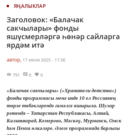
ЯҢАЛЫКЛАР
Заголовок: «Балачак
сакчылары» фонды
яшүсмерләргә һөнәр сайларга
ярдәм итә
автор,
17 июля 2025 - 11:56
791
0
0
«Балачак сакчылары» («Хранители детства»)
фонды программасы менә инде 10 ел Россиянең
төрле төбәкләрендә гамәлгә ашырыла. Шулар
рәтендә – Татарстан Республикасы, Алтай,
Калининград, Кемерово, Мәскәү, Мурманск, Омск
һәм Пенза өлкәләре. Әлеге программада барлыгы