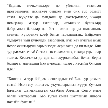
“Барлык нечкәлекләре дә уйланып төзелгән
программалы искиткеч бәйрәм өчен бик зур рәхмәт
сезгә! Күңелле дә, файдалы да (мастер-класс, иҗади
номерлар, матур китаплар, истәлекле бүләкләр)
бәйрәмнән балалар да, без – өлкәннәр дә шатланып,
сөенеп, күтәренке кәеф белән таралыштык. Бәйрәмне
уздыруга чын күңелдән әзерләнеп, күп көч куйган ачык
йөзле оештыручыларыбыздан аерыласы да килмәде. Бик
зур рәхмәт сезгә! Сезгә нык сәламәтлек, иҗади уңышлар
телим. Киләчәктә дә яраткан журналыбыз белән бергә
булырга, аралашып һәм күрешеп яшәргә насыйп булсын
иде.”
“Биииик матур бәйрәм оештырдыгыз! Бик зур рәхмәт
сезгә! Исән-сау эшләгез, укучыларыгыз күүүп булсын
Баларны шатландырган савабын Аллаһы Сезгә меңе
белән кайтарсын! Һәр туган көнгә шатланып яшәргә
насыйп булсын!”