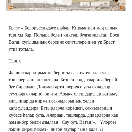
Брест – Белоруссиядәге шәһәр. Кирмәннең мең еллык
тарихы бар. Польша белән чиктәш булганлыктан, Бөек
Ватан сугышының беренче сәгатьләреннән үк Брест
утка тотыла.
Тарих
Фашистлар кирмәнне берничә сәгать эчендә кулга
төшерергә планлаштыра. Безнең солдатлар исә бер ай
буе бирешми. Дошман артиллериясе уты складлар,
суүткәргечләрне юк итә. Азык-төлек, дарулар җитмәү,
янгыннар да кирмән сакчыларының хәлен
катлауландыра. Батырларча көрәшеп, сакчыларның
күбесе һәлак була. Алардан, ташларда, диварларда кан
һәм акбур белән язылган «Сау бул, Ватан!», «Үләрбез,
ләкин бирешмәбез», дигән язулар гына кала. Ә