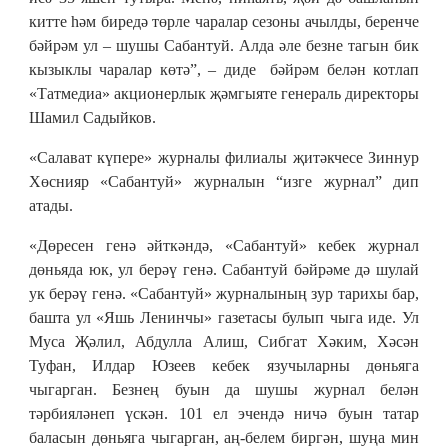
китте һәм биредә төрле чаралар сезоны ачылды, беренче
бәйрәм ул – шушы Сабантуй. Алда әле безне тагын бик
кызыклы чаралар көтә”, – диде бәйрәм белән котлап
«Татмедиа» акционерлык җәмгыяте генераль директоры
Шамил Садыйков.
«Салават күпере» журналы филиалы җитәкчесе Зиннур
Хөснияр «Сабантуй» журналын “изге журнал” дип
атады.
«Дөресен генә әйткәндә, «Сабантуй» кебек журнал
дөньяда юк, ул берәү генә. Сабантуй бәйрәме дә шулай
ук берәү генә. «Сабантуй» журналының зур тарихы бар,
башта ул «Яшь Ленинчы» газетасы булып чыга иде. Ул
Муса Җәлил, Абдулла Алиш, Сибгат Хәким, Хәсән
Туфан, Илдар Юзеев кебек язучыларны дөньяга
чыгарган. Безнең буын да шушы журнал белән
тәрбияләнеп үскән. 101 ел эчендә ничә буын татар
баласын дөньяга чыгарган, аң-белем биргән, шуңа мин