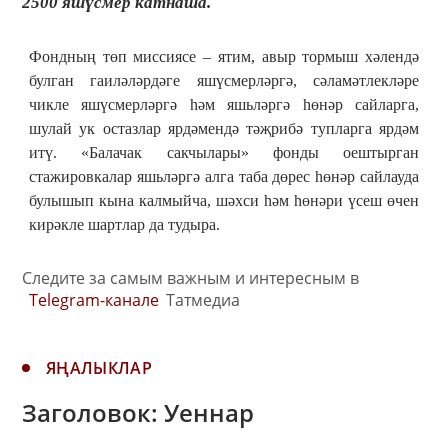
2500 яшүсмер катнаша.
Фондның төп миссиясе – ятим, авыр тормыш хәлендә
булган гаиләләрдәге яшүсмерләргә, сәламәтлекләре
чикле яшүсмерләргә һәм яшьләргә һөнәр сайларга,
шулай ук остазлар ярдәмендә тәҗрибә тупларга ярдәм
итү. «Балачак сакчылары» фонды оештырган
стажировкалар яшьләргә алга таба дөрес һөнәр сайлауда
булышып кына калмыйча, шәхси һәм һөнәри үсеш өчен
кирәкле шартлар да тудыра.
Следите за самым важным и интересным в
Telegram-канале
Татмедиа
ЯҢАЛЫКЛАР
Заголовок: Уеннар