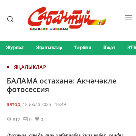
Журнал
Яңалыклар
Тәрбия
Иҗат
ЗТ
ЯҢАЛЫКЛАР
БАЛАМА остаханә: Акчәчәкле
фотосессия
автор,
18 июля 2025 - 16:49
812
0
0
Дустым, син дә, яшь хәбәрчебез Зилә кебек, селфи