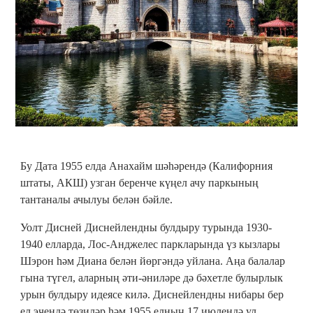
Бу Дата 1955 елда Анахайм шәһәрендә (Калифорния
штаты, АКШ) узган беренче күңел ачу паркының
тантаналы ачылуы белән бәйле.
Уолт Дисней Диснейлендны булдыру турында 1930-
1940 елларда, Лос-Анджелес паркларында үз кызлары
Шэрон һәм Диана белән йөргәндә уйлана. Аңа балалар
гына түгел, аларның әти-әниләре дә бәхетле булырлык
урын булдыру идеясе килә. Диснейлендны нибары бер
ел эчендә төзиләр һәм 1955 елның 17 июлендә ул