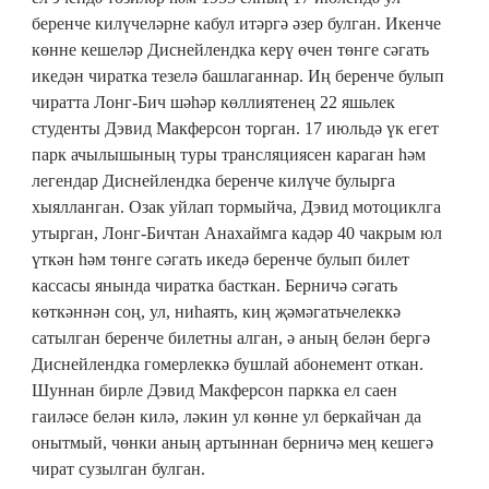
беренче килүчеләрне кабул итәргә әзер булган. Икенче
көнне кешеләр Диснейлендка керү өчен төнге сәгать
икедән чиратка тезелә башлаганнар. Иң беренче булып
чиратта Лонг-Бич шәһәр көллиятенең 22 яшьлек
студенты Дэвид Макферсон торган. 17 июльдә үк егет
парк ачылышының туры трансляциясен караган һәм
легендар Диснейлендка беренче килүче булырга
хыялланган. Озак уйлап тормыйча, Дэвид мотоциклга
утырган, Лонг-Бичтан Анахаймга кадәр 40 чакрым юл
үткән һәм төнге сәгать икедә беренче булып билет
кассасы янында чиратка басткан. Берничә сәгать
көткәннән соң, ул, ниһаять, киң җәмәгатьчелеккә
сатылган беренче билетны алган, ә аның белән бергә
Диснейлендка гомерлеккә бушлай абонемент откан.
Шуннан бирле Дэвид Макферсон паркка ел саен
гаиләсе белән килә, ләкин ул көнне ул беркайчан да
онытмый, чөнки аның артыннан берничә мең кешегә
чират сузылган булган.