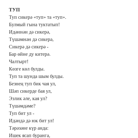
ТУП
Туп сикерә «туп» та «туп».
Булмый гына туктатып!
Идәннән дә сикерә,
Түшәмнән дә сикерә,
Сикерә дә сикерә -
Бар өйне ду китерә.
Чалтырт!
Көзге көл булды.
Туп та шунда шым булды.
Безнең туп бик чая ул,
Шәп сикерде бая ул,
Эзлик әле, кая ул?
Түшәмдәме?
Туп бит ул -
Идәндә дә юк бит ул!
Тәрәзәне күр анда:
Ишек ясап буранга,