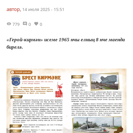
автор,
14 июля 2025 - 15:51
779
0
0
«Герой-кирмән» исеме 1965 нчы елның 8 нче маенда
бирелә.