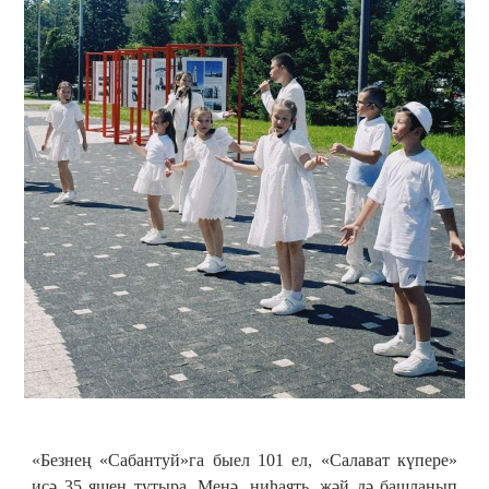
«Безнең «Сабантуй»га быел 101 ел, «Салават күпере»
исә 35 яшен тутыра. Менә, ниһаять, җәй дә башланып