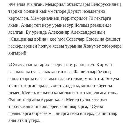
нче елда ачылган. Мемориал объектлары Белоруссиянең
тарихи-мәдәни кыйммәтләре Дәүләт исемлегенә
кертелгән. Мемориалның территориясе 70 гектарга
якын. Аның төп керү урыны зур йолдыз рәвешендә
ясалган. Бу урында Александр Александровның
«Священная война» көе һәм Советлар Союзына фашист
гаскәрләренең һөҗүм ясавы турында Хөкүмәт хәбәрләре
яңгырый.
«Сусау» сыны тарихы аеруча тетрәндергеч. Кирмән
сакчылары сусызлыктан интегә. Фашистлар безнең
солдатларны елгага якын да китерми, утка тота. Һөҗүм
тынып торган арада, совет солдаты, милләте буенча
немец Мейер, кечкенә казанчыгын тотып, елгага төшә.
Фашистлар аны күрми кала. Мейер суны казарма
тәрәзәсе аша иптәшләренә тапшырырга, «Суны
яралыларга бирегез!» – дияргә генә өлгерә, фашистлар
аны атып үтерә...