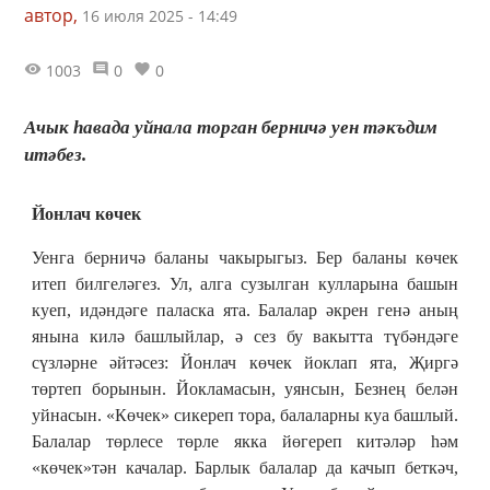
автор,
16 июля 2025 - 14:49
1003
0
0
Ачык һавада уйнала торган берничә уен тәкъдим
итәбез.
Йонлач көчек
Уенга берничә баланы чакырыгыз. Бер баланы көчек
итеп билгеләгез. Ул, алга сузылган кулларына башын
куеп, идәндәге паласка ята. Балалар әкрен генә аның
янына килә башлыйлар, ә сез бу вакытта түбәндәге
сүзләрне әйтәсез: Йонлач көчек йоклап ята, Җиргә
төртеп борынын. Йокламасын, уянсын, Безнең белән
уйнасын. «Көчек» сикереп тора, балаларны куа башлый.
Балалар төрлесе төрле якка йөгереп китәләр һәм
«көчек»тән качалар. Барлык балалар да качып беткәч,