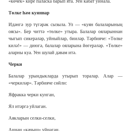
«көчек» кире паласка барып ята. Уен кабат уйнала.
Төлке һәм куяннар
Идәнгә зур түгәрәк сызыла. Ул — «куян балаларының
оясы». Бер читтә «төлке» утыра. Балалар ояларыннан
чыгып сикерәләр, уйныйлар, бииләр. Тәрбияче: «Төлке
килә!» — диюгә, балалар ояларына йөгерәләр. «Төлке»
аларны куа. Уен шулай дәвам итә.
Черки
Балалар урындыкларда утырып торалар. Алар —
«черкиләр». Тәрбияче сөйли:
Яфракка черки кунган,
Ял итәргә уйлаган.
Аякларын селки-селки,
Аннан «качыш» уйнаган.