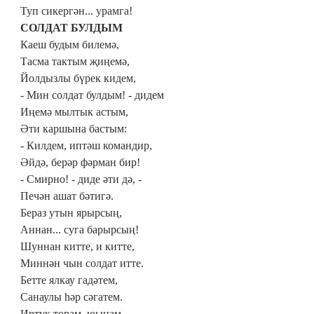
Туп сикергән... урамга!
СОЛДАТ БУЛДЫМ
Каеш будым билемә,
Тасма тактым җиңемә,
Йолдызлы бүрек кидем,
- Мин солдат булдым! - дидем
Иңемә мылтык астым,
Әти каршына бастым:
- Килдем, иптәш командир,
Әйдә, берәр фәрман бир!
- Смирно! - диде әти дә, -
Печән ашат бәтигә.
Бераз утын ярырсың,
Аннан... суга барырсың!
Шуннан китте, и китте,
Миннән чын солдат итте.
Бетте ялкау гадәтем,
Санаулы һәр сәгатем.
Иртүк торам, юынам,