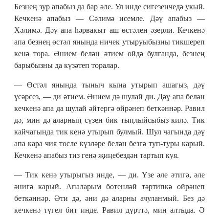
Безнең зур апабыз да бар әле. Ул инде сигезенчедә укый.
Кечкенә апабыз — Сәлимә исемле. Дәү апабыз —
Хәлимә. Дәү апа һәрвакыт аш өстәлен әзерли. Кечкенә
апа безнең өстәл янында ничек утыруыбызны тикшереп
кенә тора. Әнием белән әтием өйдә булганда, безнең
барыбызны да күзәтеп торалар.
— Өстәл янында тыныч кына утырып ашагыз, дәү
үсәрсез, — ди әтием. Әнием дә шулай ди. Дәү апа белән
кечкенә апа да шулай әйтергә өйрәнеп беткәннәр. Равил
дә, мин дә аларның сүзен бик тыңлыйсыбыз килә. Тик
кайчагында тик кенә утырып булмый. Шул чагында дәү
апа кара чия төсле күзләре белән безгә туп-туры карый.
Кечкенә апабыз тиз генә җиңебездән тартып куя.
— Тик кенә утырыгыз инде, — ди. Үзе әле әтигә, әле
әнигә карый. Апаларым бөтенләй тәртипкә өйрәнеп
беткәннәр. Әти дә, әни дә аларны ачуланмый. Без дә
кечкенә түгел бит инде. Равил дүрттә, мин алтыда. Ә