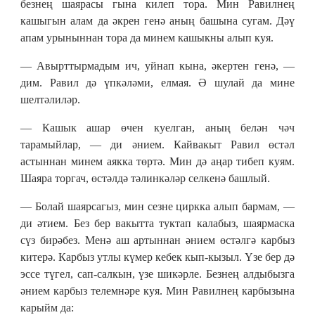
безнең шаярасы гына килеп тора. Мин Равилнең
кашыгын алам да әкрен генә аның башына сугам. Дәү
апам урыныннан тора да минем кашыкны алып куя.
— Авырттырмадым ич, уйнап кына, әкертен генә, —
дим. Равил дә үпкәләми, елмая. Ә шулай да мине
шелтәлиләр.
— Кашык ашар өчен куелган, аның белән чәч
тарамыйлар, — ди әнием. Кайвакыт Равил өстәл
астыннан минем аякка төртә. Мин дә аңар тибеп куям.
Шаяра торгач, өстәлдә тәлинкәләр селкенә башлый.
— Болай шаярсагыз, мин сезне циркка алып бармам, —
ди әтием. Без бер вакытта туктап калабыз, шаярмаска
сүз бирәбез. Менә аш артыннан әнием өстәлгә карбыз
китерә. Карбыз утлы күмер кебек кып-кызыл. Үзе бер дә
эссе түгел, сап-салкын, үзе шикәрле. Безнең алдыбызга
әнием карбыз телемнәре куя. Мин Равилнең карбызына
карыйм да: