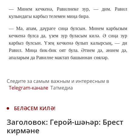
— Минем кечкенә, Равилнеке зур, — дим. Равил
кулындагы карбыз телемен миңа бирә.
— Мә, апам, дәүрәге сиңа булсын. Минем карбызым
кечкенә булса да, үзем зур буласым килә. Ә сиңа зур
карбыз булсын. Үзең кечкенә булып калырсың, — ди
Равил. Миңа бик-бик оят була. Әтием дә, әнием дә,
апаларым да Равилне мактап башыннан сөяләр.
Следите за самым важным и интересным в
Telegram-канале
Татмедиа
БЕЛӘСЕМ КИЛӘ!
Заголовок: Герой-шәһәр: Брест
кирмәне