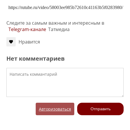
https://rutube.ru/video/58003ee985b72610c41163b5f0283980/
Следите за самым важным и интересным в
Telegram-канале
Татмедиа
Нравится
Нет комментариев
Авторизоваться
Отправить