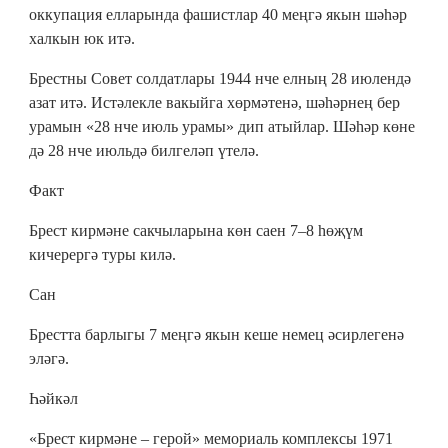
оккупация елларында фашистлар 40 меңгә якын шәһәр
халкын юк итә.
Брестны Совет солдатлары 1944 нче елның 28 июлендә
азат итә. Истәлекле вакыйга хөрмәтенә, шәһәрнең бер
урамын «28 нче июль урамы» дип атыйлар. Шәһәр көне
дә 28 нче июльдә билгеләп үтелә.
Факт
Брест кирмәне сакчыларына көн саен 7–8 һөҗүм
кичерергә туры килә.
Сан
Брестта барлыгы 7 меңгә якын кеше немец әсирлегенә
эләгә.
Һәйкәл
«Брест кирмәне – герой» мемориаль комплексы 1971