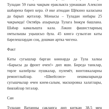
Туладан 59 гына чакрым ераклыкта урнашкан Алексин
шәһәренә бәреп керә. Ә ике атнадан Щёкино каласына
да барып җитәләр. Монысы – Туладан нибары 25
чакрымда! Октябрь ахырында Тулага һөҗүм башлана.
Шәһәр камалышта кала. Ләкин фашистларның
омтылышы уңышсыз була. 45 көнгә сузылган каты
бәрелешләрдән соң, дошман артка чигенә.
Факт
Каты сугышлар барган көннәрдә дә Тула халкы
«Барысы да фронт өчен!» дип яши. Биредә танклар,
төрле калибрлы пушкалар, пулемёт, винтовкаларны
ремонтлыйлар. «Швейсоюз» оешмаларында
сугышчылар өчен кием-салым, маскировка халатлары,
бияләйләр тегәләр.
Сан
Туладан Ватанны сакларга дип киткән 38,5 мең