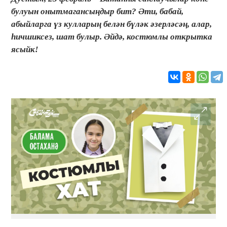
булуын онытмагансыңдыр бит? Әти, бабай,
абыйларга үз кулларың белән бүләк әзерләсәң, алар,
һичшиксез, шат булыр. Әйдә, костюмлы открытка
ясыйк!