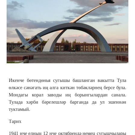
Икенче бөтендөнья сугышы башланган вакытта Тула
өлкәсе сәнәгать иң алга киткән төбәкләрнең берсе була.
Мондагы корал заводы иң борынгылардан санала.
Тулада хәрби бәрелешләр барганда да ул эшеннән
туктамый.
Тарих
1941 нче елның 12 нче октябрендә немец сугышчылары