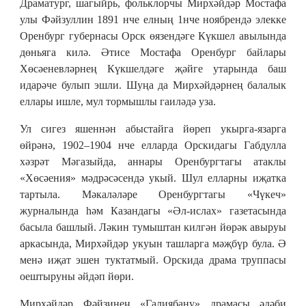
Драматург, шагыйрь, фольклорчы Мирхәйдәр Мостафа
улы Фәйзуллин 1891 нче елның 1нче ноябрендә элекке
Оренбург губернасы Орск өязендәге Күкшел авылында
дөньяга килә. Әтисе Мостафа Оренбург байлары
Хөсәеневләрнең Күкшелдәге җәйге утарында баш
идарәче булып эшли. Шуңа да Мирхәйдәрнең балалык
еллары ишле, мул тормышлы гаиләдә уза.
Ул сигез яшеннән абыстайга йөреп укырга-язарга
өйрәнә, 1902–1904 нче елларда Орскидагы Габдулла
хәзрәт Мәгазыйда, аннары Оренбургтагы атаклы
«Хөсәения» мәдрәсәсендә укый. Шул елларны иҗатка
тартыла. Мәкаләләре Оренбургтагы «Чүкеч»
журналында һәм Казандагы «Әл-ислах» газетасында
басыла башлый. Ләкин тумыштан килгән йөрәк авыруы
аркасында, Мирхәйдәр укуын ташларга мәҗбүр була. Ә
менә иҗат эшен туктатмый. Орскида драма труппасы
оештыруны әйдәп йөри.
Мирхәйдәр Фәйзинең «Галиябану» драмасы әдәби