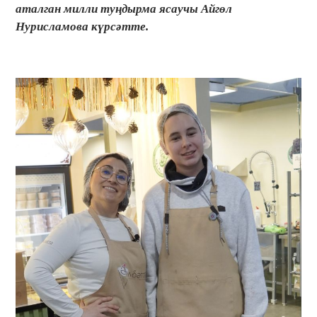
аталган милли туңдырма ясаучы Айгөл
Нурисламова күрсәтте.