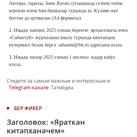
Авторы, тарихы, Бөек Ватан сугышында сезнең төбәк
керткән өлеш һәм башкалар турында яз. Күләме ике
биттән дә артмасын (А4 форматы).
2. Иҗади эшеңне 2025 елның беренче яртыеллыгы өчен
«Сабантуй» журналына язылу турында квитанция
күчермәсе белән бергә sabantui@bk.ru адресына юлла.
3. Иҗади эшләр 2025 елның 1 июленә кадәр кабул
ителә.
Следите за самым важным и интересным в
Telegram-канале
Татмедиа
БЕР ФИКЕР
Заголовок: «Яраткан
китапханәчем»