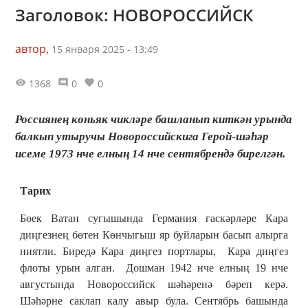
Заголовок: НОВОРОССИЙСК
автор,
15 января 2025 - 13:49
1368
0
0
Россиянең көньяк чикләре башланып киткән урында
балкып утыручы Новороссийскига Герой-шәһәр
исеме 1973 нче елның 14 нче сентябрендә бирелгән.
Тарих
Бөек Ватан сугышында Германия гаскәрләре Кара
диңгезнең бөтен Көнчыгыш яр буйларын басып алырга
ниятли. Биредә Кара диңгез портлары, Кара диңгез
флоты урын алган. Дошман 1942 нче елның 19 нче
августында Новороссийск шәһәренә бәреп керә.
Шәһәрне саклап калу авыр була. Сентябрь башында