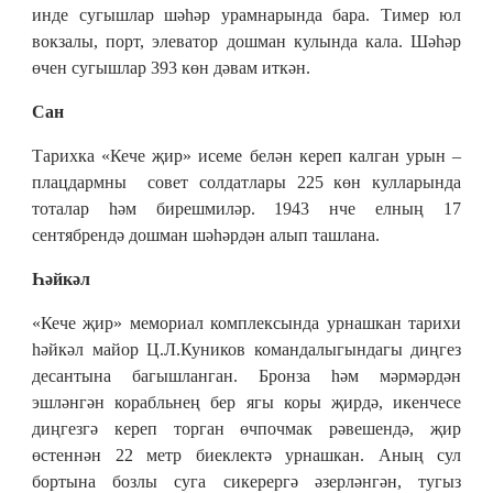
инде сугышлар шәһәр урамнарында бара. Тимер юл
вокзалы, порт, элеватор дошман кулында кала. Шәһәр
өчен сугышлар 393 көн дәвам иткән.
Сан
Тарихка «Кече җир» исеме белән кереп калган урын –
плацдармны совет солдатлары 225 көн кулларында
тоталар һәм бирешмиләр. 1943 нче елның 17
сентябрендә дошман шәһәрдән алып ташлана.
Һәйкәл
«Кече җир» мемориал комплексында урнашкан тарихи
һәйкәл майор Ц.Л.Куников командалыгындагы диңгез
десантына багышланган. Бронза һәм мәрмәрдән
эшләнгән корабльнең бер ягы коры җирдә, икенчесе
диңгезгә кереп торган өчпочмак рәвешендә, җир
өстеннән 22 метр биеклектә урнашкан. Аның сул
бортына бозлы суга сикерергә әзерләнгән, тугыз