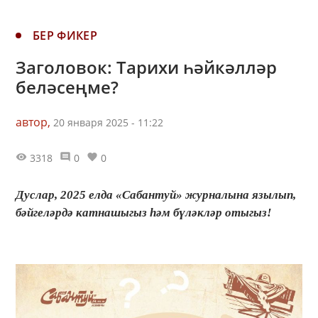
БЕР ФИКЕР
Заголовок: Тарихи һәйкәлләр
беләсеңме?
автор,
20 января 2025 - 11:22
3318
0
0
Дуслар, 2025 елда «Сабантуй» журналына язылып,
бәйгеләрдә катнашыгыз һәм бүләкләр отыгыз!