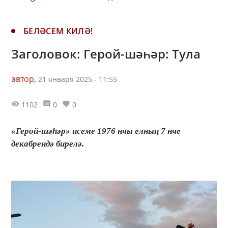
БЕЛӘСЕМ КИЛӘ!
Заголовок: Герой-шәһәр: Тула
автор,
21 января 2025 - 11:55
1102
0
0
«Герой-шәһәр» исеме 1976 нчы елның 7 нче
декабрендә бирелә.