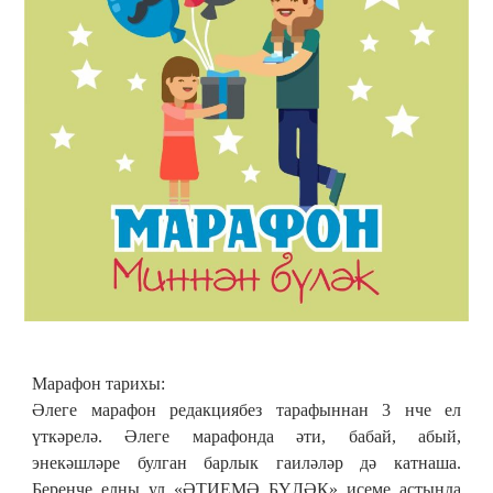
Марафон тарихы:
Әлеге марафон редакциябез тарафыннан 3 нче ел
үткәрелә. Әлеге марафонда әти, бабай, абый,
энекәшләре булган барлык гаиләләр дә катнаша.
Беренче елны ул «ӘТИЕМӘ БҮЛӘК» исеме астында