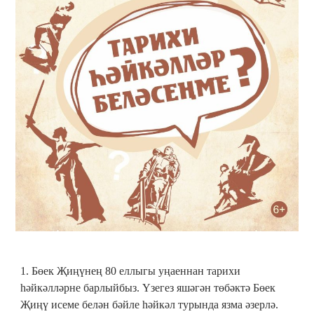
1. Бөек Җиңүнең 80 еллыгы уңаеннан тарихи
һәйкәлләрне барлыйбыз. Үзегез яшәгән төбәктә Бөек
Җиңү исеме белән бәйле һәйкәл турында язма әзерлә.