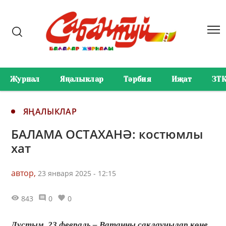
Журнал
Яңалыклар
Тәрбия
Иҗат
ЗТ
ЯҢАЛЫКЛАР
БАЛАМА ОСТАХАНӘ: костюмлы
хат
автор,
23 января 2025 - 12:15
843
0
0
Дустым, 23 февраль – Ватанны саклаучылар көне