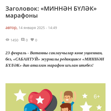
Заголовок: «МИННӘН БҮЛӘК»
марафоны
автор,
14 января 2025 - 14:49
1450
0
0
23 февраль - Ватанны саклаучылар көне уңаеннан,
без, «САБАНТУЙ» журналы редакциясе «МИННӘН
БҮЛӘК» дип аталган марафон игълан итәбез!