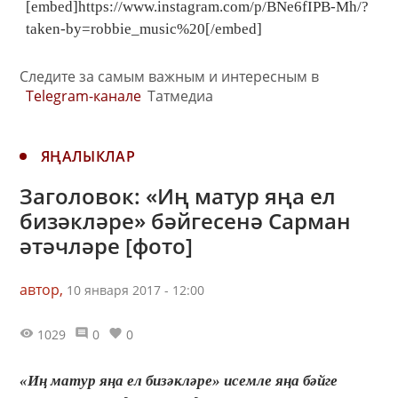
[embed]https://www.instagram.com/p/BNe6fIPB-Mh/?
taken-by=robbie_music%20[/embed]
Следите за самым важным и интересным в
Telegram-канале
Татмедиа
ЯҢАЛЫКЛАР
Заголовок: «Иң матур яңа ел
бизәкләре» бәйгесенә Сарман
әтәчләре [фото]
автор,
10 января 2017 - 12:00
1029
0
0
«Иң матур яңа ел бизәкләре» исемле яңа бәйге