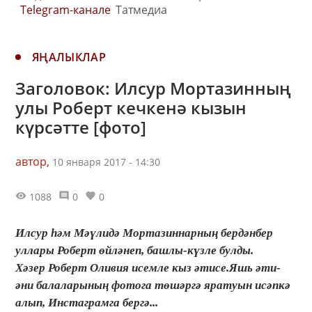
Telegram-канале
Татмедиа
ЯҢАЛЫКЛАР
Заголовок: Илсур Мортазинның
улы Роберт кечкенә кызын
күрсәтте [фото]
автор,
10 января 2017 - 14:30
1088
0
0
Илсур һәм Мәүлидә Мортазиннарның бердәнбер
уллары Роберт өйләнеп, башлы-күзле булды.
Хәзер Роберт Оливия исемле кыз әтисе.Яшь әти-
әни балаларының фотога төшәргә яратуын исәпкә
алып, Инстаграмга бергә...