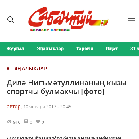
Журнал
Яңалыклар
Тәрбия
Иҗат
ЗТ
ЯҢАЛЫКЛАР
Дилә Нигъмәтуллинаның кызы
спортчы булмакчы [фото]
автор,
10 января 2017 - 20:45
916
0
0
Ә сез кичке физзарядка белән шөгыльләндегезме