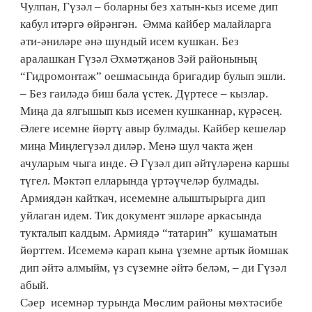
Чулпан, Гүзәл – боларны без хатын-кыз исеме дип
кабул итәргә өйрәнгән. Әмма кайбер малайларга
әти-әниләре әнә шундый исем кушкан. Без
аралашкан Гүзәл Әхмәтҗанов Зәй районының
“Гидромонтаж” оешмасында бригадир булып эшли.
– Без гаиләдә биш бала үстек. Дүртесе – кызлар.
Миңа да ялгышып кыз исемен кушканнар, күрәсең.
Әлеге исемне йөртү авыр булмады. Кайбер кешеләр
миңа Миңлегүзәл диләр. Менә шул чакта җен
ачуларым чыга инде. Ә Гүзәл дип әйтүләренә каршы
түгел. Мәктәп елларында үртәүчеләр булмады.
Армиядән кайткач, исемемне алыштырырга дип
уйлаган идем. Тик документ эшләре аркасында
тукталып калдым. Армиядә “татарин” кушаматын
йөрттем. Исемемә карап кына үземне артык йомшак
дип әйтә алмыйм, үз сүземне әйтә беләм, – ди Гүзәл
абый.
Сәер исемнәр турында Мөс­лим районы мөхтәсибе