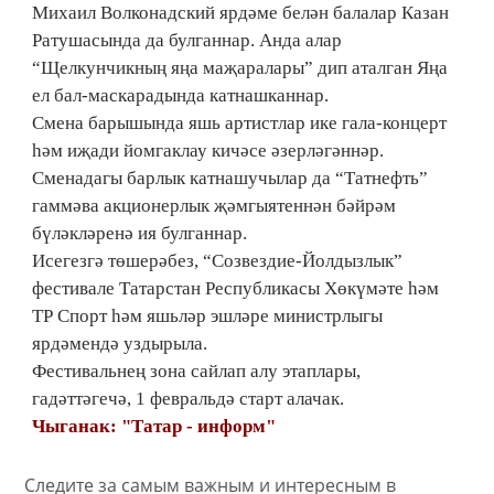
Михаил Волконадский ярдәме белән балалар Казан
Ратушасында да булганнар. Анда алар
“Щелкунчикның яңа маҗаралары” дип аталган Яңа
ел бал-маскарадында катнашканнар.
Смена барышында яшь артистлар ике гала-концерт
һәм иҗади йомгаклау кичәсе әзерләгәннәр.
Сменадагы барлык катнашучылар да “Татнефть”
гаммәва акционерлык җәмгыятеннән бәйрәм
бүләкләренә ия булганнар.
Исегезгә төшерәбез, “Созвездие-Йолдызлык”
фестивале Татарстан Республикасы Хөкүмәте һәм
ТР Спорт һәм яшьләр эшләре министрлыгы
ярдәмендә уздырыла.
Фестивальнең зона сайлап алу этаплары,
гадәттәгечә, 1 февральдә старт алачак.
Чыганак: "Татар - информ"
Следите за самым важным и интересным в