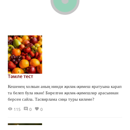
Тәмле тест
Кешенең холкын аның нинди җиләк-җимеш яратуына карап
та белеп була икән! Бирелгән җиләк-җимешләр арасыннан
берсен сайла. Тасвирлама сиңа туры киләме?
115
0
0