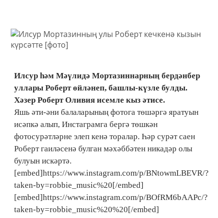
Илсур һәм Мәүлидә Мортазиннарның бердәнбер
уллары Роберт өйләнеп, башлы-күзле булды.
Хәзер Роберт Оливия исемле кыз әтисе.
Яшь әти-әни балаларының фотога төшәргә яратуын
исәпкә алып, Инстаграмга бергә төшкән
фотосурәтләрне элеп кенә торалар. Һәр сурәт саен
Роберт гаиләсенә булган мәхәббәтен никадәр олы
булуын искәртә.
[embed]https://www.instagram.com/p/BNtowmLBEVR/?
taken-by=robbie_music%20[/embed]
[embed]https://www.instagram.com/p/BOfRM6bAAPc/?
taken-by=robbie_music%20%20[/embed]