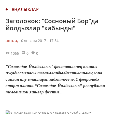
ЯҢАЛЫКЛАР
Заголовок: "Сосновый Бор"да
йолдызлар "кабынды"
автор,
10 января 2017 - 17:54
1066
0
0
"Созвездие-Йолдызлык" фестиваленең кышкы
иҗади сменасы тәмамланды.Фестивальнең зона
сайлап алу этаплары, гадәттәгечә, 1 февральдә
старт алачак.“Созвездие-Йолдызлык” республика
телевизион яшьләр фестив...