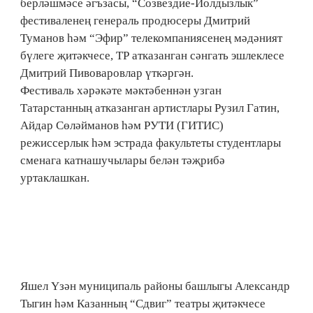
берләшмәсе әгъзасы, “Созвездие-Йолдызлык”
фестиваленең генераль продюсеры Дмитрий
Туманов һәм “Эфир” телекомпаниясенең мәдәният
бүлеге җитәкчесе, ТР атказанган сәнгать эшлеклесе
Дмитрий Пивоваровлар үткәргән.
Фестиваль хәрәкәте мәктәбеннән узган
Татарстанның атказанган артистлары Рузил Гатин,
Айдар Сөләйманов һәм РУТИ (ГИТИС)
режиссерлык һәм эстрада факультеты студентлары
сменага катнашучылары белән тәҗрибә
уртаклашкан.
Яшел Үзән муниципаль районы башлыгы Александр
Тыгин һәм Казанның “Сдвиг” театры җитәкчесе