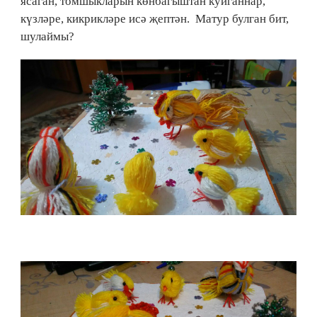
ясаган, томшыкларын көнбагыштан куйганнар,
күзләре, кикрикләре исә җептән. Матур булган бит,
шулаймы?