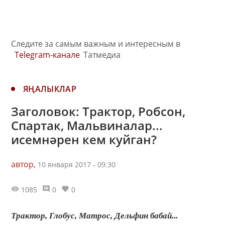
Следите за самым важным и интересным в
Telegram-канале
Татмедиа
ЯҢАЛЫКЛАР
Заголовок: Трактор, Робсон,
Спартак, Мальвиналар...
исемнәрен кем куйган?
автор,
10 января 2017 - 09:30
1085
0
0
Трактор, Глобус, Матрос, Дельфин бабай...