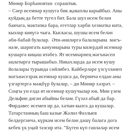
Мөнир Борһановтан сораштык.
– Сәер исемнәр кушуга бик җаваплы карыйбыз. Аны
куйдың да бетте түгел бит. Бала шул исем белән
бакчага, мәктәпкә бара, егетләр хәрби хезмәткә китә,
кызлар кияүгә чыга. Кыскасы, шушы исем белән
әби-бабай булалар. Әти-әниләргә балаларына мәгъ­
нәле, шәригать кануннарына туры килердәй исемнәр
кушарга киңәш итәбез. Ят исем­нәрнең мәгънәсен
аңлатырга тырышабыз. Никахларда да исем кушу
йолалары турында сөй­либез. Кай­бер­ләре үзсүзләнеп
мәгънә­сез­рәк исемнәр кушса да, берничә елдан аны
үзгәртергә мәҗбүр булалар, – ди Мөнир хәзрәт. –
Соңгы ун елда ят исем­нәр кушучылар юк. Мин үзем
Дельфин дигән абыйны беләм. Гүзәл абый да бар.
Фирдәвес исемен ир дә, хатын-кызга да кушалар.
Татарстанның баш казые Жәлил Фазлыев
белдергәнчә, күркәм исем белән дәшү балага дога
кебек үк уңай тәэсир итә. ”Бүген күп гаиләләр исем