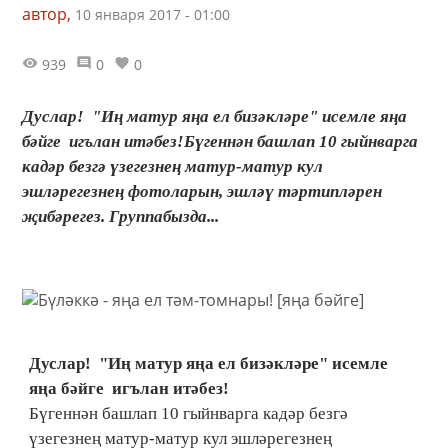
автор,
10 января 2017 - 01:00
939
0
0
Дуслар! "Иң матур яңа ел бизәкләре" исемле яңа
бәйге игълан итәбез!Бүгеннән башлап 10 гыйнварга
кадәр безгә үзегезнең матур-матур кул
эшләрегезнең фотоларын, эшләү тәртипләрен
җибәрегез. Группабызда...
Дуслар! "Иң матур яңа ел бизәкләре" исемле
яңа бәйге игълан итәбез!
Бүгеннән башлап 10 гыйнварга кадәр безгә
үзегезнең матур-матур кул эшләрегезнең