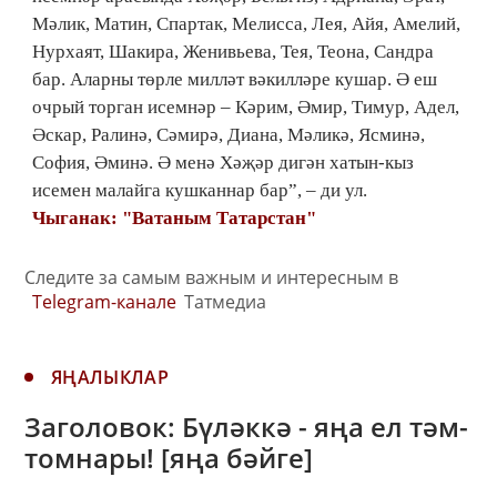
Мәлик, Матин, Спартак, Мелисса, Лея, Айя, Амелий,
Нурхаят, Шакира, Женивьева, Тея, Теона, Сандра
бар. Аларны төрле милләт вәкилләре кушар. Ә еш
очрый торган исемнәр – Кәрим, Әмир, Тимур, Адел,
Әскар, Ралинә, Сәмирә, Диана, Мәликә, Ясминә,
София, Әминә. Ә менә Хәҗәр дигән хатын-кыз
исемен малайга кушканнар бар”, – ди ул.
Чыганак: "Ватаным Татарстан"
Следите за самым важным и интересным в
Telegram-канале
Татмедиа
ЯҢАЛЫКЛАР
Заголовок: Бүләккә - яңа ел тәм-
томнары! [яңа бәйге]