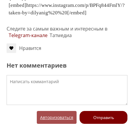
[embed]https://www.instagram.com/p/BPFq844FmlY/?
taken-by=dilyanig%20%20[/embed]
Следите за самым важным и интересным в
Telegram-канале
Татмедиа
Нравится
Нет комментариев
Авторизоваться
Отправить