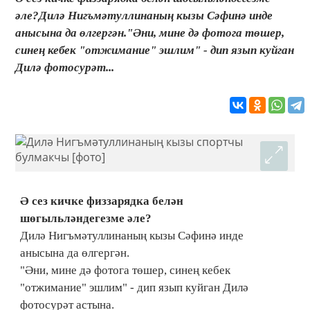
әле?Дилә Нигъмәтуллинаның кызы Сәфинә инде
анысына да өлгергән."Әни, мине дә фотога төшер,
синең кебек "отжимание" эшлим" - дип язып куйган
Дилә фотосурәт...
Ә сез кичке физзарядка белән
шөгыльләндегезме әле?
Дилә Нигъмәтуллинаның кызы Сәфинә инде
анысына да өлгергән.
"Әни, мине дә фотога төшер, синең кебек
"отжимание" эшлим" - дип язып куйган Дилә
фотосурәт астына.