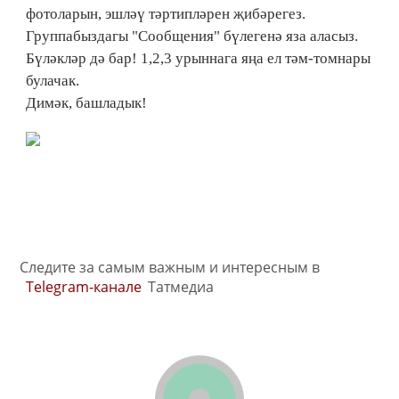
фотоларын, эшләү тәртипләрен җибәрегез.
Группабыздагы "Сообщения" бүлегенә яза аласыз.
Бүләкләр дә бар! 1,2,3 урыннага яңа ел тәм-томнары
булачак.
Димәк, башладык!
Следите за самым важным и интересным в
Telegram-канале
Татмедиа