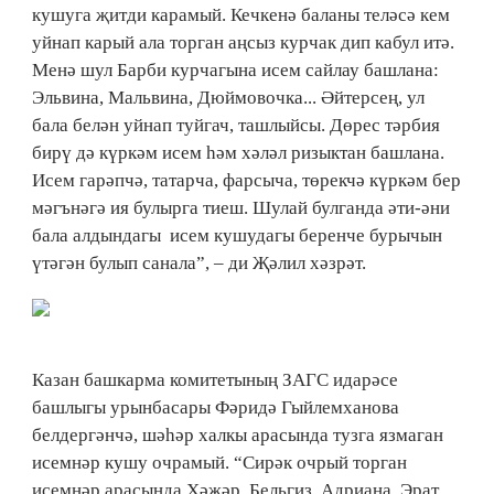
кушуга җитди карамый. Кечкенә баланы теләсә кем
уйнап карый ала торган аңсыз курчак дип кабул итә.
Менә шул Барби курчагына исем сайлау башлана:
Эльвина, Мальвина, Дюймовочка... Әйтерсең, ул
бала белән уйнап туйгач, ташлыйсы. Дөрес тәрбия
бирү дә күркәм исем һәм хәләл ризыктан башлана.
Исем гарәпчә, татарча, фарсыча, төрекчә күркәм бер
мәгънәгә ия булырга тиеш. Шулай булганда әти-әни
бала алдындагы исем кушудагы беренче бурычын
үтәгән булып санала”, – ди Җәлил хәзрәт.
Казан башкарма комите­тының ЗАГС идарәсе
башлыгы урынбасары Фәридә Гыйлемханова
белдергәнчә, шәһәр халкы арасында тузга язмаган
исемнәр кушу очрамый. “Сирәк очрый торган
исемнәр арасында Хәҗәр, Бельгиз, Адриана, Эрат,