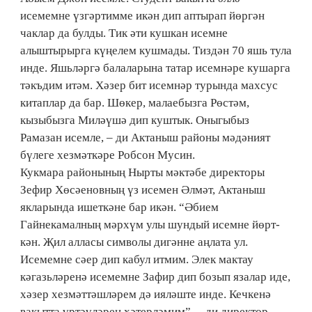
исемемне үзгәртимме икән дип аптырап йөргән
чаклар да булды. Тик әти кушкан исемне
алыштырырга күңелем кушмады. Тиздән 70 яшь тула
инде. Яшьләргә балаларына татар исемнәре кушарга
тәкъдим итәм. Хәзер бит исемнәр турында махсус
китаплар да бар. Шө­кер, малаебызга Рөстәм,
кызыбызга Миләүшә дип куштык. Оныгыбыз
Рамазан исемле, – ди Актаныш районы мәдәният
бүле­ге хезмәткәре Робсон Мусин.
Кукмара районының Нырты мәктәбе директоры
Зефир Хө­сәеновның үз исемен Әлмәт, Актаныш
якларында ишеткәне бар икән. “Әбием
Гайнекамалның мәрхүм улы шундый исемне йөрт­
кән. Җил алласы символы дигәнне аңлата ул.
Исемемне сәер дип кабул итмим. Элек мактау
кәгазьләренә исемемне Зафир дип бозып язалар иде,
хәзер хезмәттәшләрем дә ия­ләште инде. Кечкенә
вакытта үртәү­лә­рен хәтерләмим”, – ди директор.