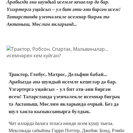
Арабызда әнә шундый исемле кешеләр дә бар.
Үзгәртергә уңайсыз – ул бит әти-әни биргән исем!
Татарстанда үзенчәлекле исемнәр бигрәк тә
Актаныш, Мөслим якларынд...
Трактор, Глобус, Матрос, Дельфин бабай...
Арабызда әнә шундый исемле кешеләр дә бар.
Үзгәртергә уңайсыз – ул бит әти-әни биргән
исем! Татарстанда үзенчәлекле исемнәр бигрәк
тә Актаныш, Мөслим якларында очрый. Без дә
шул хакта кызыксынырга булдык.
Чит илләрдә балага теләсә нинди исем кушу тыела.
Мексикада сабыйны Гарри Поттер, Джеймс Бонд, Рэмбо