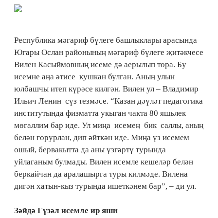
Республика мәгариф бүлеге башлыклары арасында
Югары Ослан районының мәгариф бү­ле­ге җитәкчесе
Вилен Касый­мовның исеме дә аерылып тора. Бу
исемне аңа әтисе кушкан булган. Аның улын
юлбашчы итеп күрәсе килгән. Вилен ул – Владимир
Ильич Ленин сүз тезмәсе. “Казан дәүләт педагогика
институтында физматта укыган чакта 80 яшьлек
мөгаллим бар иде. Ул миңа исемең бик саллы, аның
белән горурлан, дип әйткән иде. Миңа үз исемем
ошый, бервакытта да аны үзгәртү турында
уйлаганым булмады. Вилен исемле кешеләр белән
беркайчан да аралашырга туры килмәде. Вилена
дигән хатын-кыз турында ишеткәнем бар”, – ди ул.
Зәйдә Гүзәл исемле ир яши