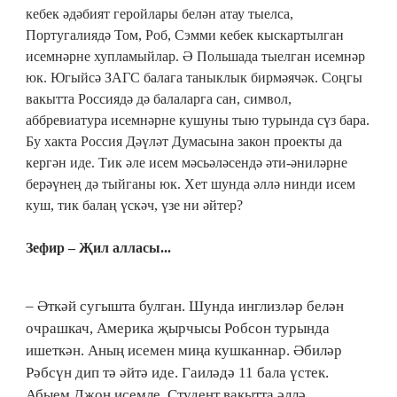
кебек әдә­бият геройлары белән атау тыелса,
Португалиядә Том, Роб, Сэмми кебек кыскартылган
исем­нәрне хупламыйлар. Ә Польшада тыелган исемнәр
юк. Югыйсә ЗАГС балага таныклык бирмәя­чәк. Соңгы
вакытта Рос­сиядә дә балаларга сан, символ,
аббревиатура исем­нәрне кушуны тыю турында сүз бара.
Бу хакта Россия Дәүләт Думасына закон проекты да
кергән иде. Тик әле исем мәсьәләсендә әти-әниләрне
берәүнең дә тыйганы юк. Хет шунда әллә нинди исем
куш, тик балаң үскәч, үзе ни әйтер?
Зефир – Җил алласы...
– Әткәй сугышта булган. Шунда инглизләр белән
очрашкач, Америка җырчысы Робсон турында
ишеткән. Аның исемен миңа кушканнар. Әбиләр
Рәбсүн дип тә әйтә иде. Гаиләдә 11 бала үстек.
Абыем Джон исемле. Студент вакытта әллә