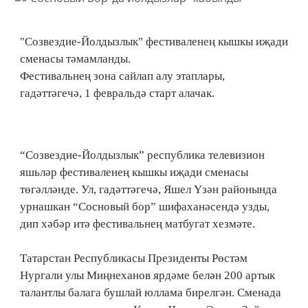
"Созвездие-Йолдызлык" фестиваленең кышкы иҗади
сменасы тәмамланды.
Фестивальнең зона сайлап алу этаплары,
гадәттәгечә, 1 февральдә старт алачак.
“Созвездие-Йолдызлык” республика телевизион
яшьләр фестиваленең кышкы иҗади сменасы
төгәлләнде. Ул, гадәттәгечә, Яшел Үзән районында
урнашкан “Сосновый бор” шифаханәсендә узды,
дип хәбәр итә фестивальнең матбугат хезмәте.
Татарстан Республикасы Президенты Рөстәм
Нургали улы Миңнеханов ярдәме белән 200 артык
талантлы балага бушлай юллама бирелгән. Сменада