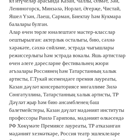
ял итүчеләр арасында Казан, Чаллы, Әлмәт, Зәй,
Лениногорск, Минзәлә, Норлат, Әгерҗе, Чистай,
Яшел Үзән, Лаеш, Сарман, Биектау һәм Кукмара
балалары булган.
Алар өчен төрле юнәлештәге мастер-класслар
оештырылган: актерлык осталыгы, бию, сәхнә
хәрәкәте, сәхнә сөйләме, эстрада чыгышлары
режиссерлыгы һәм эстрада вокалы. Яшь артистлар
өчен әлеге дәресләрне фестивальнең жюри
әгъзалары Россиянең һәм Татарстанның халык
артисты, Г.Тукай исемендәге премия лауреаты,
Казан дәүләт консерваториясе мөгаллиме Зилә
Сөнгатуллина, Татарстанның халык артисты, ТР
Дәүләт җыр һәм бию ансамбленең баш
балетмейстеры, Казан дәүләт мәдәният институты
профессоры Раилә Гарипова, мәдәният өлкәсендә
РФ Хөкүмәте Премиясе лауреаты, ТР атказанган
мәдәният хезмәткәре, Россия театр эшлеклеләре