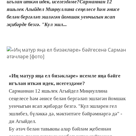
игълан иткән идек, исегездәме?Сарманнан 12
яшьлек Агыйдел Миңнуллина сеңелесе һәм әнисе
белән бергәләп эшләгән йомшак уенчыгын ясап
җибәрде безгә. "Кул эшл...
«Иң матур яңа ел бизәкләре» исемле яңа бәйге
игълан иткән идек, исегездәме?
Сарманнан 12 яшьлек Агыйдел Миңнуллина
сеңелесе һәм әнисе белән бергәләп эшләгән йомшак
уенчыгын ясап җибәрде безгә. "Кул эшләрен гел
эшлибез, бүләккә дә, мәктәптәге бәйрәмнәргә дә" -
ди Агыйдел.
Бу әтәч белән тавыкны алар бәйләм җебеннән