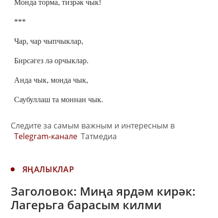
Монда торма, тизрәк чык!
***
Чар, чар чыпчыклар,
Бирсәгез лә орчыклар.
Анда чык, монда чык,
Саубуллаш та моннан чык.
Следите за самым важным и интересным в
Telegram-канале
Татмедиа
ЯҢАЛЫКЛАР
Заголовок: Миңа ярдәм кирәк:
Лагерьга барасым килми