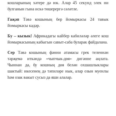
кошларының хәтере дә юк. Алар 45 секунд элек ни
булганын гына искә төшерергә сәләтле.
Гаҗәп
Тәвә кошының бер йомыркасы 24 тавык
йомыркасы кадәр.
Бу – кызык!
Африкадагы кайбер кабиләләр әлеге кош
йомыркасының кабыгын савыт-саба буларак файдалана.
Сер
Тәвә кошының фәнни атамасы грек теленнән
тәрҗемә иткәндә «чыпчык-дөя» дигәнне аңлата.
Чыннан да, бу кошның дөя белән охшашлыклары
шактый: икесенең дә тәпиләре нык, алар озын муенлы
һәм озак вакыт сусыз да яши алалар.