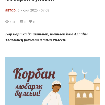
автор,
6 июня 2025 - 07:08
1015
0
0
Һәр йортка да шатлык, иминлек һәм Аллаһы
Тәгаләнең рәхмәтен алып килсен!