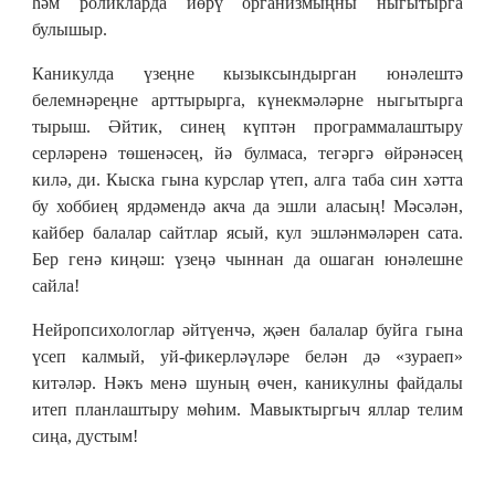
һәм роликларда йөрү организмыңны ныгытырга
булышыр.
Каникулда үзеңне кызыксындырган юнәлештә
белемнәреңне арттырырга, күнекмәләрне ныгытырга
тырыш. Әйтик, синең күптән программалаштыру
серләренә төшенәсең, йә булмаса, тегәргә өйрәнәсең
килә, ди. Кыска гына курслар үтеп, алга таба син хәтта
бу хоббиең ярдәмендә акча да эшли аласың! Мәсәлән,
кайбер балалар сайтлар ясый, кул эшләнмәләрен сата.
Бер генә киңәш: үзеңә чыннан да ошаган юнәлешне
сайла!
Нейропсихологлар әйтүенчә, җәен балалар буйга гына
үсеп калмый, уй-фикерләүләре белән дә «зураеп»
китәләр. Нәкъ менә шуның өчен, каникулны файдалы
итеп планлаштыру мөһим. Мавыктыргыч яллар телим
сиңа, дустым!