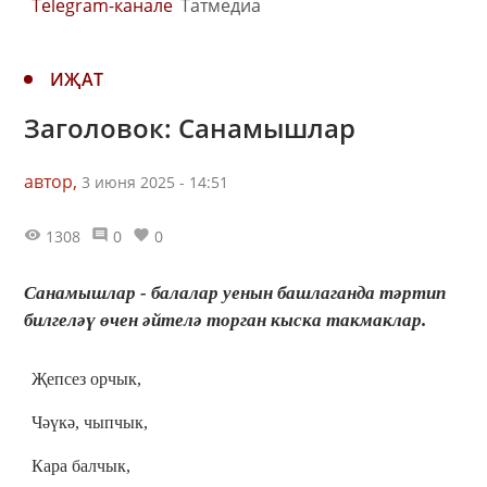
Telegram-канале
Татмедиа
ИҖАТ
Заголовок: Санамышлар
автор,
3 июня 2025 - 14:51
1308
0
0
Санамышлар - балалар уенын башлаганда тәртип
билгеләү өчен әйтелә торган кыска такмаклар.
Җепсез орчык,
Чәүкә, чыпчык,
Кара балчык,