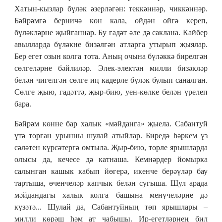
Хатын-кызлар бүләк әзерләгән: теккәннәр, чиккәннәр.
Бәйрәмгә берничә көн кала, өйдән өйгә кереп,
бүләкләрне җыйганнар. Бу гадәт әле дә саклана. Кайбер
авылларда бүләкне бизәлгән атларга утырып җыялар.
Бер егет озын колга тота. Аның очына бүләккә бирелгән
сөлгеләрне бәйлиләр. Элек-электән милли бизәкләр
белән чигелгән сөлге иң кадерле бүләк булып саналган.
Сөлге җыю, гадәттә, җыр-бию, уен-көлке белән үрелеп
бара.
Бәйрәм көнне бар халык «мәйданга» җыела. Сабантуй
үтә торган урынны шулай атыйлар. Биредә һәркем үз
сәләтен күрсәтергә омтыла. Җыр-бию, төрле ярышларда
олысы да, кечесе дә катнаша. Кемнәрдер йомырка
салынган кашык кабып йөгерә, икенче берәүләр бау
тартыша, өченчеләр капчык белән сугыша. Шул арада
мәйдандагы халык колга башына менүчеләрне дә
күзәтә... Шулай да, Сабантуйның төп ярышлары –
милли көрәш һәм ат чабышы. Ир-егетләрнең бил