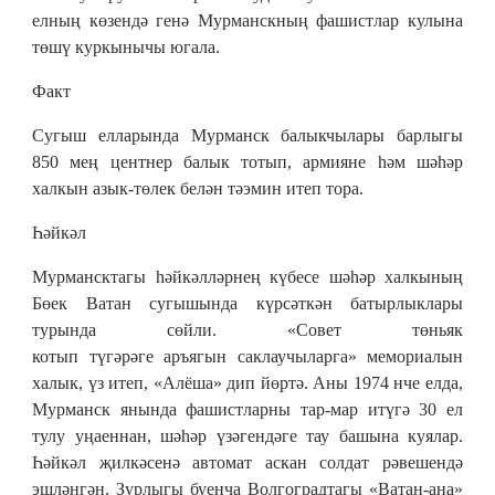
елның көзендә генә Мурманскның фашистлар кулына
төшү куркынычы югала.
Факт
Сугыш елларында Мурманск балыкчылары барлыгы
850 мең центнер балык тотып, армияне һәм шәһәр
халкын азык-төлек белән тәэмин итеп тора.
Һәйкәл
Мурмансктагы һәйкәлләрнең күбесе шәһәр халкының
Бөек Ватан сугышында күрсәткән батырлыклары
турында сөйли. «Совет төньяк
котып түгәрәге аръягын саклаучыларга» мемориалын
халык, үз итеп, «Алёша» дип йөртә. Аны 1974 нче елда,
Мурманск янында фашистларны тар-мар итүгә 30 ел
тулу уңаеннан, шәһәр үзәгендәге тау башына куялар.
Һәйкәл җилкәсенә автомат аскан солдат рәвешендә
эшләнгән. Зурлыгы буенча Волгоградтагы «Ватан-ана»