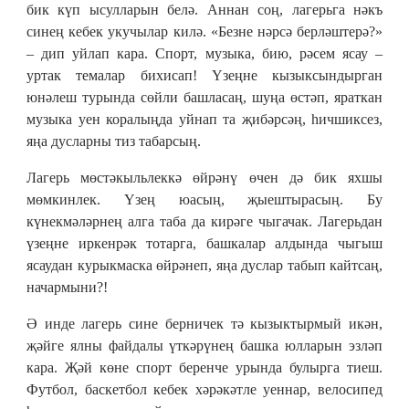
бик күп ысулларын белә. Аннан соң, лагерьга нәкъ
синең кебек укучылар килә. «Безне нәрсә берләштерә?»
– дип уйлап кара. Спорт, музыка, бию, рәсем ясау –
уртак темалар бихисап! Үзеңне кызыксындырган
юнәлеш турында сөйли башласаң, шуңа өстәп, яраткан
музыка уен коралыңда уйнап та җибәрсәң, һичшиксез,
яңа дусларны тиз табарсың.
Лагерь мөстәкыльлеккә өйрәнү өчен дә бик яхшы
мөмкинлек. Үзең юасың, җыештырасың. Бу
күнекмәләрнең алга таба да кирәге чыгачак. Лагерьдан
үзеңне иркенрәк тотарга, башкалар алдында чыгыш
ясаудан курыкмаска өйрәнеп, яңа дуслар табып кайтсаң,
начармыни?!
Ә инде лагерь сине берничек тә кызыктырмый икән,
җәйге ялны файдалы үткәрүнең башка юлларын эзләп
кара. Җәй көне спорт беренче урында булырга тиеш.
Футбол, баскетбол кебек хәрәкәтле уеннар, велосипед