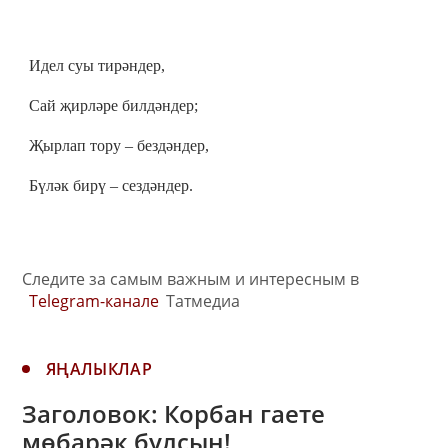
Идел суы тирәндер,
Сай җирләре билдәндер;
Җырлап тору – бездәндер,
Бүләк бирү – сездәндер.
Следите за самым важным и интересным в
Telegram-канале
Татмедиа
ЯҢАЛЫКЛАР
Заголовок: Корбан гаете
мөбарәк булсын!