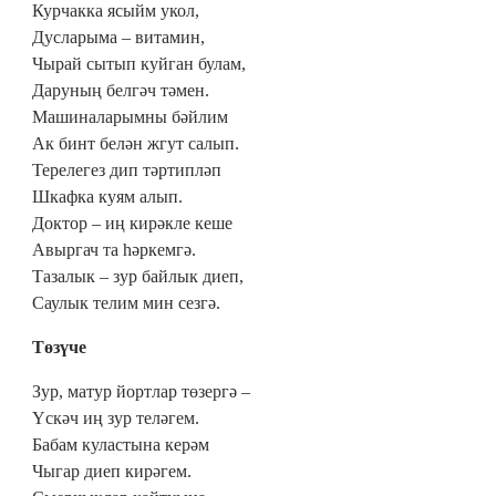
Курчакка ясыйм укол,
Дусларыма – витамин,
Чырай сытып куйган булам,
Даруның белгәч тәмен.
Машиналарымны бәйлим
Ак бинт белән жгут салып.
Терелегез дип тәртипләп
Шкафка куям алып.
Доктор – иң кирәкле кеше
Авыргач та һәркемгә.
Тазалык – зур байлык диеп,
Саулык телим мин сезгә.
Төзүче
Зур, матур йортлар төзергә –
Үскәч иң зур теләгем.
Бабам куластына керәм
Чыгар диеп кирәгем.