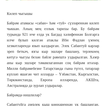
Килеп чыгышы
Бәйрәм атамасы «сабан» һәм «туй» сүзләреннән килеп
чыккан. Аның мең еллык тарихы бар. Бу бәйрәм
турында 921 нче елда ук Багдад хәлифеннән Болгарга
илче булып килгән атаклы Ибн Фадлан үзенең
хезмәтләрендә язып калдырган. Элек Сабантуй карлар
эреп беткәч, язгы кыр эшләре башлану, терлекнең
көтүгә чыгуы белән бәйле рәвештә уздырылган. Хәзер
аны кыр эшләре тәмамлаганнан соң бәйрәм итәләр.
Милли бәйрәмебезне Татарстанда гына түгел, татарлар
күпләп яшәгән чит илләрдә – Үзбәкстан, Кыргызстан,
Төркмәнстанда, Европа илләрендә, АКШта,
Австралиядә дә зурлап уздыралар.
Бәйрәмдә нишлиләр?
Сабантуйга әзерлек кыш көннәреннән үк башланган.