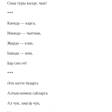
Сиңа туры килде, чык!
***
Каенда — карга,
Имәндә — чыпчык,
Җирдә — елан,
Һавада — кош,
Бар син оч!
***
Әти китте базарга
Алтын-көмеш сайларга.
Ал чук, зәңгәр чук,