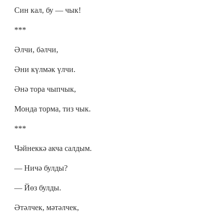
Син кал, бу — чык!
***
Әлчи, бәлчи,
Әни күлмәк үлчи.
Әнә тора чыпчык,
Монда торма, тиз чык.
***
Чәйнеккә акча салдым.
— Ничә булды?
— Йөз булды.
Әтәлчек, мәтәлчек,