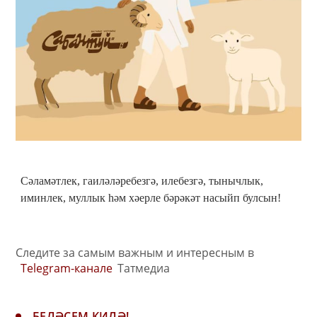
Сәламәтлек, гаиләләребезгә, илебезгә, тынычлык,
иминлек, муллык һәм хәерле бәрәкәт насыйп булсын!
Следите за самым важным и интересным в
Telegram-канале
Татмедиа
БЕЛӘСЕМ КИЛӘ!