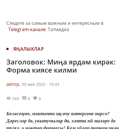
Следите за самым важным и интересным в
Telegram-канале
Татмедиа
ЯҢАЛЫКЛАР
Заголовок: Миңа ярдәм кирәк:
Форма киясе килми
автор,
30 мая 2025 - 10:43
749
0
0
Беләсеңме, мәктәптә иң ачу китергәне нәрсә?
Дәресләр дә, укытучылар да, хәтта өй эшләре дә
түгел, ә мәктәп формасы! Кем уйлап тапкан икән