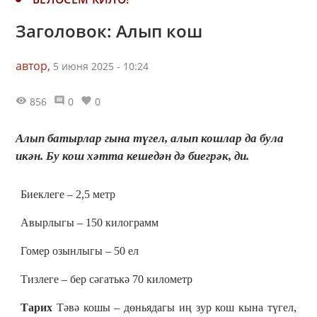
Заголовок: Алып кош
автор,
5 июня 2025 - 10:24
856
0
0
Алып батырлар гына түгел, алып кошлар да була
икән. Бу кош хәтта кешедән дә биегрәк, ди.
Биеклеге – 2,5 метр
Авырлыгы – 150 килограмм
Гомер озынлыгы – 50 ел
Тизлеге – бер сәгатькә 70 километр
Тарих
Тәвә кошы – дөньядагы иң зур кош кына түгел,