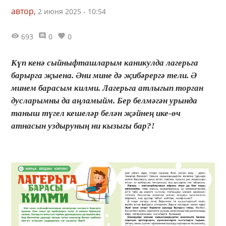
автор,
2 июня 2025 - 10:54
693
0
0
Күп кенә сыйныфташларым каникулда лагерьга
барырга җыена. Әни мине дә җибәрергә тели. Ә
минем барасым килми. Лагерьга атлыгып торган
дусларымны да аңламыйм. Бер белмәгән урында
таныш түгел кешеләр белән җәйнең ике-өч
атнасын уздыруның ни кызыгы бар?!