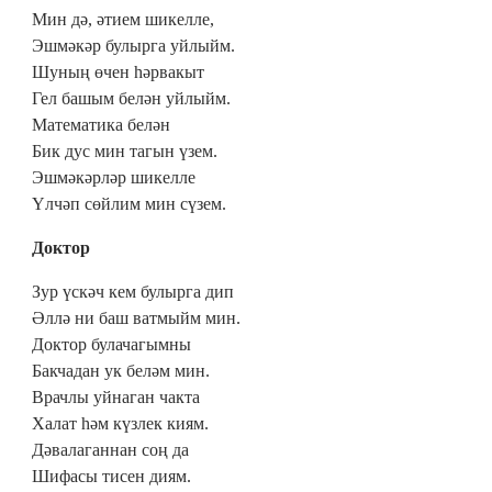
Мин дә, әтием шикелле,
Эшмәкәр булырга уйлыйм.
Шуның өчен һәрвакыт
Гел башым белән уйлыйм.
Математика белән
Бик дус мин тагын үзем.
Эшмәкәрләр шикелле
Үлчәп сөйлим мин сүзем.
Доктор
Зур үскәч кем булырга дип
Әллә ни баш ватмыйм мин.
Доктор булачагымны
Бакчадан ук беләм мин.
Врачлы уйнаган чакта
Халат һәм күзлек киям.
Дәвалаганнан соң да
Шифасы тисен диям.