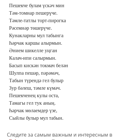
Пешекче булам үскәч мин
Тәм-томнар пешерүче.
Тәмле-татлы торт-пирогка
Рәсемнәр төшерүче.
Кунакларны мул табынга
Һәрчак каршы алырмын.
Әнием шикелле уңган
Калач-ипи салырмын.
Басып кискән токмач белән
Шулпа пешәр, пәрәмәч,
Табын түрендә гел булыр
Зур бәлеш, тәмле күмәч.
Пешекченең кулы оста,
Тамагы гел тук аның.
Һәрчак мөлаемдер үзе,
Сыйлы булыр мул табын.
Следите за самым важным и интересным в