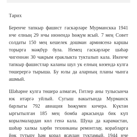
Тарих
Беренче тапкыр фашист гаскәрләре Мурманскка 1941
нче елның 29 нчы июнендә һөҗүм ясый. 7 мең Совет
солдаты 150 мең кешелек дошман армиясенә каршы
торырга мәҗбүр була. Немец гаскәрләре шәһәр
чигеннән 30 чакрым ераклыкта тукталып кала. Икенче
тапкыр фашистлар каланы шул ук елның көзендә кулга
төшерергә тырыша. Бу юлы да аларның планы чынга
ашмый.
Шәһәрне кулга төшерә алмагач, Гитлер аны тулысынча
юк итәргә уйлый. Сугыш вакытында Мурманск
барлыгы 792 авиация һөҗүмен кичерә. Күктән
ыргытылган 185 мең бомба аркасында бик күп
корылмалардан көл генә кала. Шуңа да карамастан,
шәһәр халкы хәрби техниканы ремонтлау, корабларга
йөк тутыру һәм корал ясаудан туктамый. 1944 нче