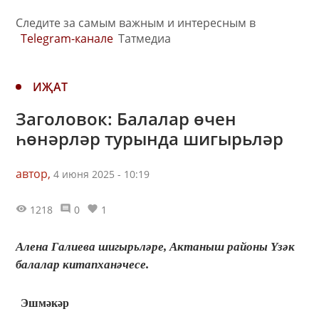
Следите за самым важным и интересным в
Telegram-канале
Татмедиа
ИҖАТ
Заголовок: Балалар өчен
һөнәрләр турында шигырьләр
автор,
4 июня 2025 - 10:19
1218
0
1
Алена Галиева шигырьләре, Актаныш районы Үзәк
балалар китапханәчесе.
Эшмәкәр