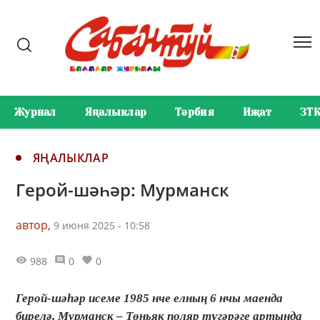
Журнал
Яңалыклар
Тәрбия
Иҗат
ЗТ
ЯҢАЛЫКЛАР
Герой-шәһәр: Мурманск
автор,
9 июня 2025 - 10:58
988
0
0
Герой-шәһәр исеме 1985 нче елның 6 нчы маенда
бирелә. Мурманск – Төньяк поляр түгәрәге артында