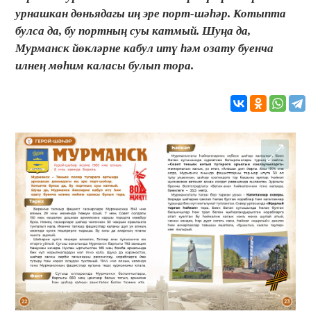
урнашкан дөньядагы иң эре порт-шәһәр. Котыпта
булса да, бу портның суы катмый. Шуңа да,
Мурманск йөкләрне кабул итү һәм озату буенча
илнең мөһим каласы булып тора.