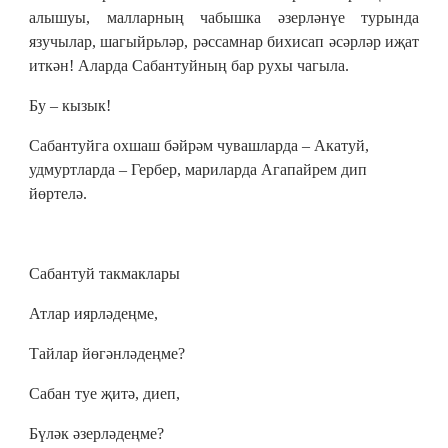
алышуы, малларның чабышка әзерләнүе турында
язучылар, шагыйрьләр, рәссамнар бихисап әсәрләр иҗат
иткән! Аларда Сабантуйның бар рухы чагыла.
Бу – кызык!
Сабантуйга охшаш бәйрәм чувашларда – Акатуй,
удмуртларда – Гербер, мариларда Агапайрем дип
йөртелә.
Сабантуй такмаклары
Атлар иярләдеңме,
Тайлар йөгәнләдеңме?
Сабан туе җитә, диеп,
Бүләк әзерләдеңме?