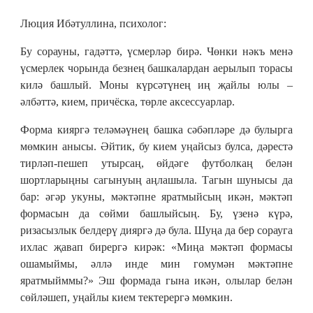
Люция Ибәтуллина, психолог:
Бу сорауны, гадәттә, үсмерләр бирә. Чөнки нәкъ менә
үсмерлек чорында безнең башкалардан аерылып торасы
килә башлый. Моны күрсәтүнең иң җайлы юлы –
әлбәттә, кием, причёска, төрле аксессуарлар.
Форма кияргә теләмәүнең башка сәбәпләре дә булырга
мөмкин анысы. Әйтик, бу кием уңайсыз булса, дәрестә
тирләп-пешеп утырсаң, өйдәге футболкаң белән
шортларыңны сагынуың аңлашыла. Тагын шунысы да
бар: әгәр укуны, мәктәпне яратмыйсың икән, мәктәп
формасын да сөйми башлыйсың. Бу, үзенә күрә,
ризасызлык белдерү дияргә дә була. Шуңа да бер сорауга
ихлас җавап бирергә кирәк: «Миңа мәктәп формасы
ошамыймы, әллә инде мин гомумән мәктәпне
яратмыйммы?» Эш формада гына икән, олылар белән
сөйләшеп, уңайлы кием тектерергә мөмкин.