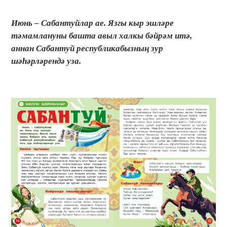
Июнь – Сабантуйлар ае. Язгы кыр эшләре
тәмамлануны башта авыл халкы бәйрәм итә,
аннан Сабантуй республикабызның зур
шәһәрләрендә уза.