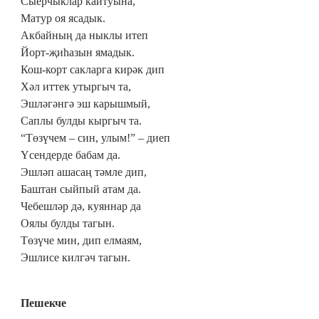
Сыерчыклар кайтуына,
Матур оя ясадык.
Акбайның да ныклы итеп
Йорт-җиһазын ямадык.
Кош-корт сакларга кирәк дип
Хәл иттек утыргыч та,
Эшләгәнгә эш карышмый,
Саплы булды кыргыч та.
“Төзүчем – син, улым!” – диеп
Үсендерде бабам да.
Эшләп ашасаң тәмле дип,
Баштан сыйпый атам да.
Чебешләр дә, куяннар да
Оялы булды тагын.
Төзүче мин, дип елмаям,
Эшлисе килгәч тагын.
Пешекче