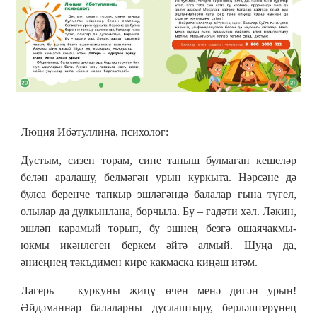
Люция Ибәтуллина, психолог:
Дустым, сизеп торам, сине таныш булмаган кешеләр
белән аралашу, белмәгән урын куркыта. Нәрсәне дә
булса беренче тапкыр эшләгәндә балалар гына түгел,
олылар да дулкынлана, борчыла. Бу – гадәти хәл. Ләкин,
эшләп карамый торып, бу эшнең безгә ошаячакмы-
юкмы икәнлеген беркем әйтә алмый. Шуңа да,
әниеңнең тәкъдимен кире какмаска киңәш итәм.
Лагерь – куркуны җиңү өчен менә дигән урын!
Әйдәманнар балаларны дуслаштыру, берләштерүнең