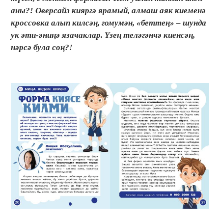
аны?! Оверсайз кияргә ярамый, алмаш аяк киеменә
кроссовка алып килсәң, гомумән, «беттең» – шунда
ук әти-әниңә язачаклар. Үзең теләгәнчә киенсәң,
нәрсә була соң?!