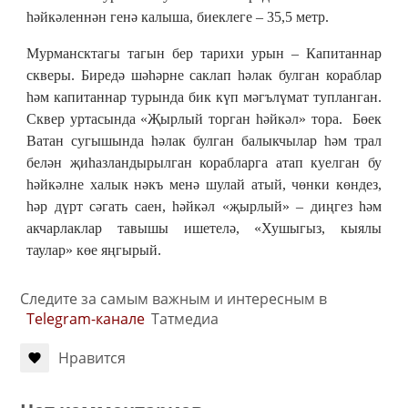
һәйкәленнән генә калыша, биеклеге – 35,5 метр.
Мурмансктагы тагын бер тарихи урын – Капитаннар
скверы. Биредә шәһәрне саклап һәлак булган кораблар
һәм капитаннар турында бик күп мәгълүмат тупланган.
Сквер уртасында «Җырлый торган һәйкәл» тора. Бөек
Ватан сугышында һәлак булган балыкчылар һәм трал
белән җиһазландырылган корабларга атап куелган бу
һәйкәлне халык нәкъ менә шулай атый, чөнки көндез,
һәр дүрт сәгать саен, һәйкәл «җырлый» – диңгез һәм
акчарлаклар тавышы ишетелә, «Хушыгыз, кыялы
таулар» көе яңгырый.
Следите за самым важным и интересным в
Telegram-канале
Татмедиа
Нравится