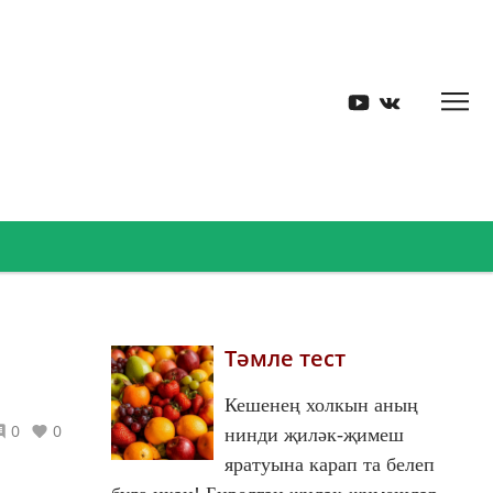
Тәмле тест
Кешенең холкын аның
0
0
нинди җиләк-җимеш
яратуына карап та белеп