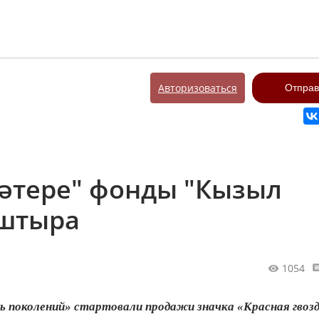
Авторизоваться
Отправ
хәтере" фонды "Кызыл
ештыра
1054
 поколений» стартовали продажи значка «Красная гвозд