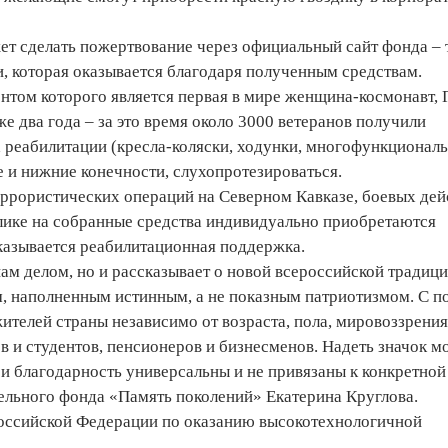
жет сделать пожертвование через официальный сайт фонда – 
 которая оказывается благодаря полученным средствам.
нтом которого является первая в мире женщина-космонавт, 
е два года – за это время около 3000 ветеранов получили
реабилитации (кресла-коляски, ходунки, многофункционал
е и нижние конечности, слухопротезироваться.
террористических операций на Северном Кавказе, боевых дей
лике на собранные средства индивидуально приобретаются
казывается реабилитационная поддержка.
нам делом, но и рассказывает о новой всероссийской традиц
, наполненным истинным, а не показным патриотизмом. С 
ителей страны независимо от возраста, пола, мировоззрения
 и студентов, пенсионеров и бизнесменов. Надеть значок м
ь и благодарность универсальны и не привязаны к конкретной
ельного фонда «Память поколений» Екатерина Круглова.
оссийской Федерации по оказанию высокотехнологичной