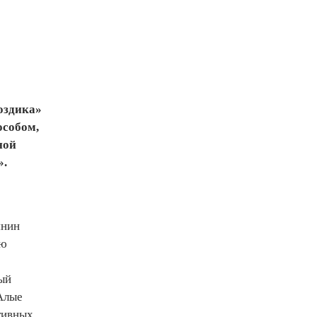
оздика»
особом,
ной
».
янин
ую
ый
Алые
тивных