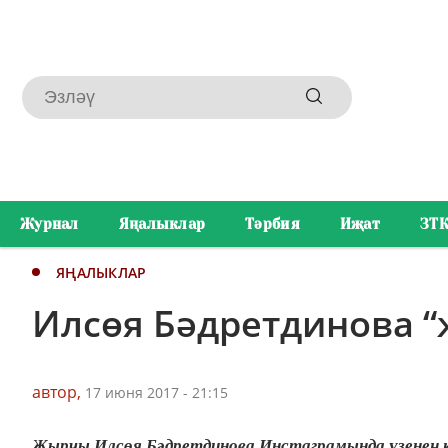
Журнал
Яңалыклар
Тәрбия
Иҗат
ЗТ
ЯҢАЛЫКЛАР
Илсөя Бәдретдинова “
автор,
17 июня 2017 - 21:15
Җырчы Илсөя Бәдретдинова Инстаграмында үзенең 