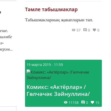
Тәмле табышмаклар
ы
Табышмакларның җавапларын тап.
57
0
0
еше.
үшәмбе
ә-
ерәм...
19 марта 2019 - 11:59
Комикс: «Актёрлар» /
Гөлчәчәк Зәйнуллина/
11158
0
15