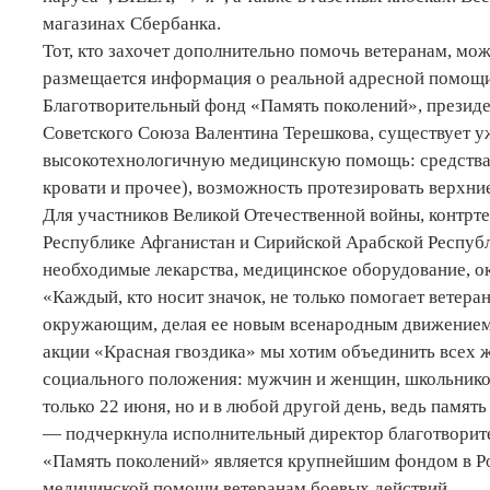
магазинах Сбербанка.
Тот, кто захочет дополнительно помочь ветеранам, мо
размещается информация о реальной адресной помощи,
Благотворительный фонд «Память поколений», президе
Советского Союза Валентина Терешкова, существует уж
высокотехнологичную медицинскую помощь: средства 
кровати и прочее), возможность протезировать верхни
Для участников Великой Отечественной войны, контр
Республике Афганистан и Сирийской Арабской Респуб
необходимые лекарства, медицинское оборудование, о
«Каждый, кто носит значок, не только помогает ветера
окружающим, делая ее новым всенародным движением
акции «Красная гвоздика» мы хотим объединить всех ж
социального положения: мужчин и женщин, школьников
только 22 июня, но и в любой другой день, ведь памят
— подчеркнула исполнительный директор благотворит
«Память поколений» является крупнейшим фондом в Р
медицинской помощи ветеранам боевых действий.