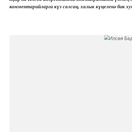
комментарийларга күз салсаң, халык күңеленә бик хуш 