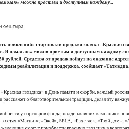
 помогаю» можно простым и доступным каждому...
ть поколений» стартовали продажи значка «Красная гв
ню. Я помогаю» можно простым и доступным каждому сп
50 рублей. Средства от продаж пойдут на оказание адрес
ходимы реабилитация и поддержка, сообщает «Татмедиа
к «Красная гвоздика» в День памяти и скорби, каждый росси
и расскажет о благотворительной традиции, делая эту важн
приобрести у партнеров фонда, поддержавших кампанию: нов
в сетях «Магнит», «Окей», SELA, «Бахетле», «Твой дом», «
Все желающие смогут приобрести красную гвоздику в корпора