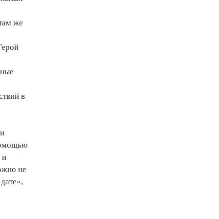
там же
Герой
ьные
ствий в
ии
помощью
 и
ожно не
 дате»,