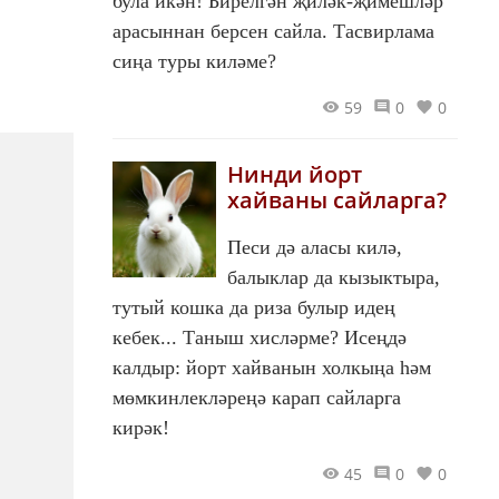
була икән! Бирелгән җиләк-җимешләр
арасыннан берсен сайла. Тасвирлама
сиңа туры киләме?
59
0
0
Нинди йорт
хайваны сайларга?
Песи дә аласы килә,
балыклар да кызыктыра,
тутый кошка да риза булыр идең
кебек... Таныш хисләрме? Исеңдә
калдыр: йорт хайванын холкыңа һәм
мөмкинлекләреңә карап сайларга
кирәк!
45
0
0