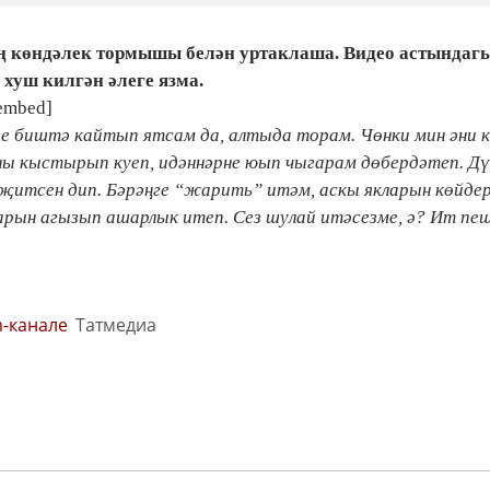
 көндәлек тормышы белән уртаклаша. Видео астындаг
хуш килгән әлеге язма.
embed]
е биштә кайтып ятсам да, алтыда торам. Чөнки мин әни к
ны кыстырып куеп, идәннәрне юып чыгарам дөбердәтеп. Д
а җитсен дип. Бәрәңге “жарить” итәм, аскы якларын көйдер
арын агызып ашарлык итеп. Сез шулай итәсезме, ә? Ит пеш
m-канале
Татмедиа