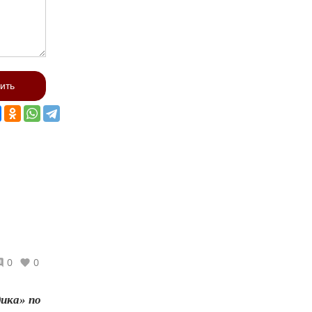
ить
0
0
ика» по