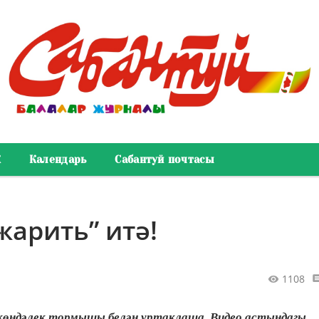
К
Календарь
Сабантуй почтасы
жарить” итә!
1108
көндәлек тормышы белән уртаклаша. Видео астындагы