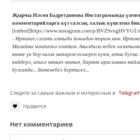
Җырчы Илсөя Бәдретдинова Инстаграмында үзенең
комментарийларга күз салсаң, халык күңеленә бик 
[embed]https://www.instagram.com/p/BVZSvogHVYG/[/
- Иртәнге сәгать алтыда йокыдан торам мин. Иртәнг
Малайны мәктәпкә озатам. Авылдагы кебек халатым
көнне үк бер чиләк макарон пешереп куям, атна буен
көйдерә, ипигә манып-манып, бармак арасыннан майл
булганда... Бөтенебез бертигез...
Следите за самым важным и интересным в
Telegra
Нравится
Нет комментариев