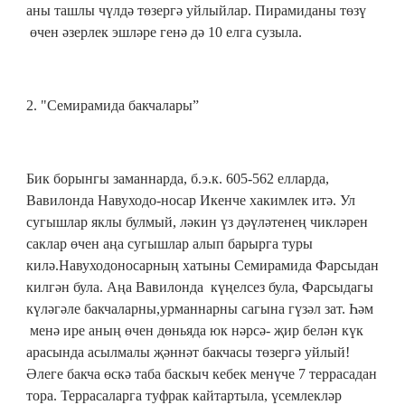
аны ташлы чүлдә төзергә уйлыйлар. Пирамиданы төзү
өчен әзерлек эшләре генә дә 10 елга сузыла.
2. "Семирамида бакчалары”
Бик борынгы заманнарда, б.э.к. 605-562 елларда,
Вавилонда Навуходо-носар Икенче хакимлек итә. Ул
сугышлар яклы булмый, ләкин үз дәүләтенең чикләрен
саклар өчен аңа сугышлар алып барырга туры
килә.Навуходоносарның хатыны Семирамида Фарсыдан
килгән була. Аңа Вавилонда күңелсез була, Фарсыдагы
күләгәле бакчаларны,урманнарны сагына гүзәл зат. Һәм
менә ире аның өчен дөньяда юк нәрсә- җир белән күк
арасында асылмалы җәннәт бакчасы төзергә уйлый!
Әлеге бакча өскә таба баскыч кебек менүче 7 террасадан
тора. Террасаларга туфрак кайтартыла, үсемлекләр