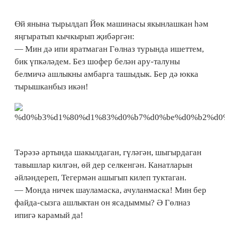
Өй янына тырылдап Йөк машинасы якынлашкан һәм
яңгыратып кычкырып җибәргән:
— Мин дә ипи яратмаган Гөлназ турында ишеттем,
бик үпкәләдем. Без шофер белән ару-талуны
белмичә ашлыкны амбарга ташыдык. Бер дә юкка
тырышканбыз икән!
Тәрәзә артында шакылдаган, гүләгән, шыгырдаган
тавышлар килгән, өй дер селкенгән. Канатларын
әйләндереп, Тегермән ашыгып килеп туктаган.
— Монда ничек шауламаска, ачуланмаска! Мин бер
файда-сызга ашлыктан он ясадыммы? Ә Гөлназ
ипигә карамый да!