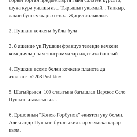
сорый торган предметларга гына сәләтен күрсәтә,
шуңа күрә уңышы аз... Тырышып укымый... Тапкыр,
ләкин буш сүзләргә генә... Җиңел холыклы».
2. Пушкин кечкенә буйлы була.
3. 8 яшендә үк Пушкин француз телендә кечкенә
комедияләр һәм эпиграммалар иҗат итә башлый.
4. Пушкин исеме белән кечкенә планета да
аталган:
«2208 Pushkin».
5. Шагыйрьнең 100 еллыгына багышлап Царское Село
Пушкин атамасын ала.
6. Ершовның "Конек-Горбунок" әкиятен уку белән,
Александр Пушкин бүтән әкиятләр язмаска карар
кыла.