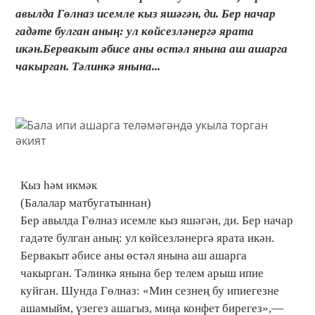
авылда Гөлназ исемле кыз яшәгән, ди. Бер начар
гадәте булган аның: ул көйсезләнергә ярата
икән.Бервакыт әбисе аны өстәл янына аш ашарга
чакырган. Тәлинкә янына...
Кыз һәм икмәк
(Балалар матбугатыннан)
Бер авылда Гөлназ исемле кыз яшәгән, ди. Бер начар
гадәте булган аның: ул көйсезләнергә ярата икән.
Бервакыт әбисе аны өстәл янына аш ашарга
чакырган. Тәлинкә янына бер телем арыш ипие
куйган. Шунда Гөлназ: «Мин сезнең бу ипиегезне
ашамыйм, үзегез ашагыз, миңа конфет бирегез»,—