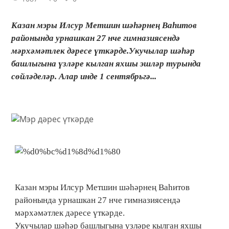
Казан мэры Илсур Метшин шәһәрнең Ваһитов
районында урнашкан 27 нче гимназиясендә
мәрхәмәтлек дәресе үткәрде.Укучылар шәһәр
башлыгына үзләре кылган яхшы эшләр турында
сөйләделәр. Алар инде 1 сентябрьгә...
Казан мэры Илсур Метшин шәһәрнең Ваһитов
районында урнашкан 27 нче гимназиясендә
мәрхәмәтлек дәресе үткәрде.
Укучылар шәһәр башлыгына үзләре кылган яхшы