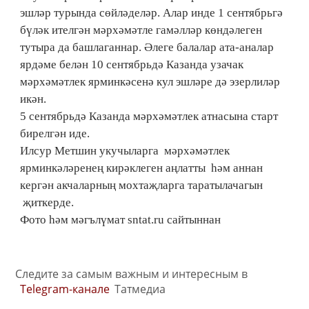
эшләр турында сөйләделәр. Алар инде 1 сентябрьгә
бүләк ителгән мәрхәмәтле гамәлләр көндәлеген
тутыра да башлаганнар. Әлеге балалар ата-аналар
ярдәме белән 10 сентябрьдә Казанда узачак
мәрхәмәтлек ярминкәсенә кул эшләре дә эзерлиләр
икән.
5 сентябрьдә Казанда мәрхәмәтлек атнасына старт
бирелгән иде.
Илсур Метшин укучыларга мәрхәмәтлек
ярминкәләренең кирәклеген аңлатты һәм аннан
кергән акчаларның мохтаҗларга таратылачагын
җиткерде.
Фото һәм мәгълүмат sntat.ru сайтыннан
Следите за самым важным и интересным в
Telegram-канале
Татмедиа