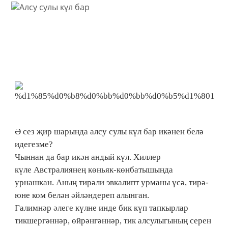
Ә сез җир шарында алсу сулы күл бар икәнен белә
идегезме?
Чыннан да бар икән андый күл. Хиллер
күле Австралиянең көньяк-көнбатышында
урнашкан. Аның тирәли эвкалипт урманы үсә, тирә-
юне ком белән әйләндереп алынган.
Галимнәр әлеге күлне инде бик күп тапкырлар
тикшергәннәр, өйрәнгәннәр, тик алсулыгының серен