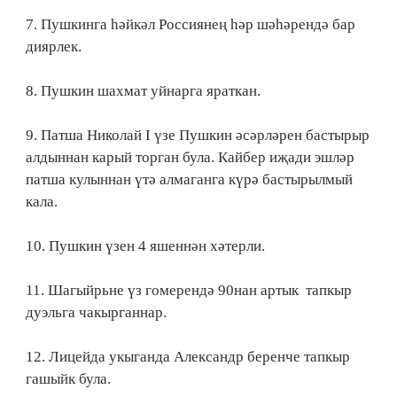
7. Пушкинга һәйкәл Россиянең һәр шәһәрендә бар
диярлек.
8. Пушкин шахмат уйнарга яраткан.
9. Патша Николай I үзе Пушкин әсәрләрен бастырыр
алдыннан карый торган була. Кайбер иҗади эшләр
патша кулыннан үтә алмаганга күрә бастырылмый
кала.
10. Пушкин үзен 4 яшеннән хәтерли.
11. Шагыйрьне үз гомерендә 90нан артык тапкыр
дуэльга чакырганнар.
12. Лицейда укыганда Александр беренче тапкыр
гашыйк була.