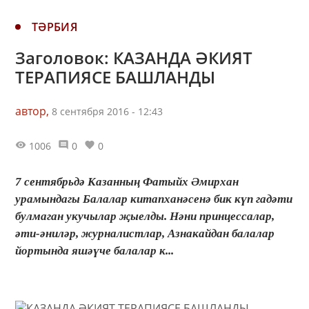
ТӘРБИЯ
Заголовок: КАЗАНДА ӘКИЯТ
ТЕРАПИЯСЕ БАШЛАНДЫ
автор,
8 сентября 2016 - 12:43
1006
0
0
7 сентябрьдә Казанның Фатыйх Әмирхан
урамындагы Балалар китапханәсенә бик күп гадәти
булмаган укучылар җыелды. Нәни принцессалар,
әти-әниләр, журналистлар, Азнакайдан балалар
йортында яшәүче балалар к...