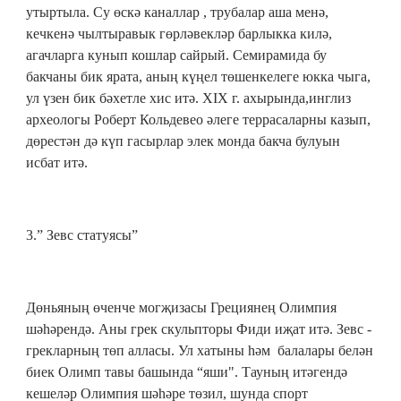
утыртыла. Су өскә каналлар , трубалар аша менә,
кечкенә чылтыравык гөрләвекләр барлыкка килә,
агачларга кунып кошлар сайрый. Семирамида бу
бакчаны бик ярата, аның күңел төшенкелеге юкка чыга,
ул үзен бик бәхетле хис итә. XIX г. ахырында,инглиз
археологы Роберт Кольдевео әлеге террасаларны казып,
дөрестән дә күп гасырлар элек монда бакча булуын
исбат итә.
3.
”
Зевс статуясы”
Дөньяның өченче могҗизасы Грециянең Олимпия
шәһәрендә. Аны грек скульпторы Фиди иҗат итә. Зевс -
грекларның төп алласы. Ул хатыны һәм балалары белән
биек Олимп тавы башында “яши". Тауның итәгендә
кешеләр Олимпия шәһәре төзил, шунда спорт