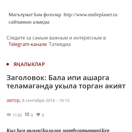
Мәгълүмат һәм фотолар http://www.smileplanet.ru
сайтыннан алынды
Следите за самым важным и интересным в
Telegram-канале
Татмедиа
ЯҢАЛЫКЛАР
Заголовок: Бала ипи ашарга
теләмәгәндә укыла торган әкият
автор,
8 сентября 2016 - 10:15
1135
0
0
Кыз һәм икмәк(Балалар матбугатыннан)Бер