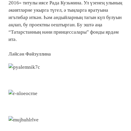
2016» титулы иясе Рада Кузьмина. Ул үзенең улының
әкиятләрне укырга түгел, ә тыңларга яратуына
игътибар иткән. Һәм андыйларның тагын күп булуын
аңлап, бу проектны оештырган. Бу эштә аңа
“Татарстанның нәни принцессалары” фонды ярдәм
итә.
Ләйсән Фәйзуллина