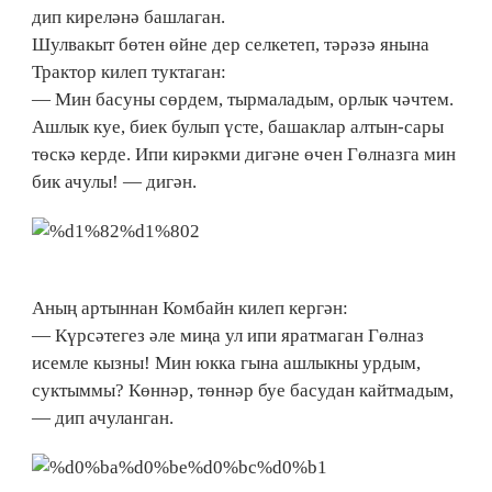
дип киреләнә башлаган.
Шулвакыт бөтен өйне дер селкетеп, тәрәзә янына
Трактор килеп туктаган:
— Мин басуны сөрдем, тырмаладым, орлык чәчтем.
Ашлык куе, биек булып үсте, башаклар алтын-сары
төскә керде. Ипи кирәкми дигәне өчен Гөлназга мин
бик ачулы! — дигән.
Аның артыннан Комбайн килеп кергән:
— Күрсәтегез әле миңа ул ипи яратмаган Гөлназ
исемле кызны! Мин юкка гына ашлыкны урдым,
суктыммы? Көннәр, төннәр буе басудан кайтмадым,
— дип ачуланган.