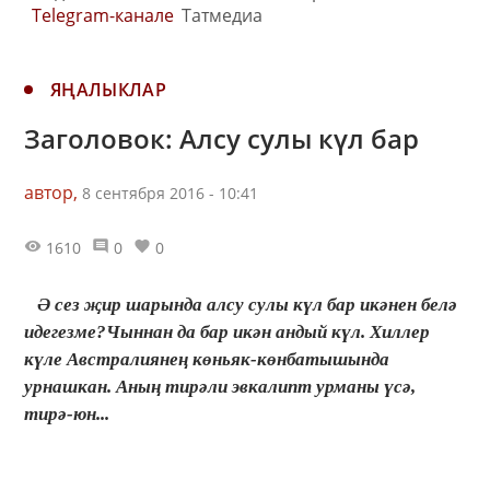
Telegram-канале
Татмедиа
ЯҢАЛЫКЛАР
Заголовок: Алсу сулы күл бар
автор,
8 сентября 2016 - 10:41
1610
0
0
Ә сез җир шарында алсу сулы күл бар икәнен белә
идегезме?Чыннан да бар икән андый күл. Хиллер
күле Австралиянең көньяк-көнбатышында
урнашкан. Аның тирәли эвкалипт урманы үсә,
тирә-юн...