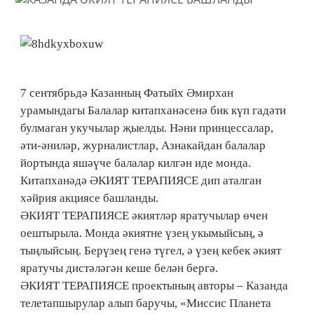
7 сентябрьдә Казанның Фатыйх Әмирхан
урамындагы Балалар китапханәсенә бик күп гадәти
булмаган укучылар җыелды. Нәни принцессалар,
әти-әниләр, журналистлар, Азнакайдан балалар
йортында яшәүче балалар килгән иде монда.
Китапханәдә ӘКИЯТ ТЕРАПИЯСЕ дип аталган
хәйрия акциясе башланды.
ӘКИЯТ ТЕРАПИЯСЕ әкиятләр яратучылар өчен
оештырыла. Монда әкиятне үзең укымыйсың, ә
тыңлыйсың. Берүзең генә түгел, ә үзең кебек әкият
яратучы дистәләгән кеше белән бергә.
ӘКИЯТ ТЕРАПИЯСЕ проектының авторы – Казанда
телетапшырулар алып баручы, «Миссис Планета