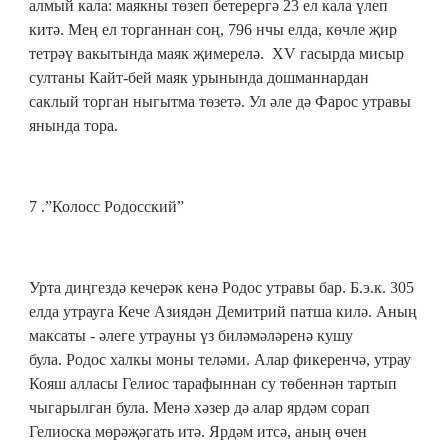
алмый кала: маякны төзеп бетерергә 23 ел кала үлеп
китә. Мең ел торганнан соң, 796 нчы елда, көчле җир
тетрәү вакытында маяк җимерелә. XV гасырда мисыр
султаны Кайт-бей маяк урынында дошманнардан
саклый торган ныгытма төзетә. Ул әле дә Фарос утравы
янында тора.
7 .
”Колосс Родосский”
Урта диңгездә кечерәк кенә Родос утравы бар. Б.э.к. 305
елда утрауга Кече Азиядән Демитрий патша килә. Аның
максаты - әлеге утрауны үз биләмәләренә кушу
була. Родос халкы моны теләми. Алар фикеренчә, утрау
Кояш алласы Гелиос тарафыннан су төбеннән тартып
чыгарылган була. Менә хәзер дә алар ярдәм сорап
Гелиоска мөрәҗәгать итә. Ярдәм итсә, аның өчен