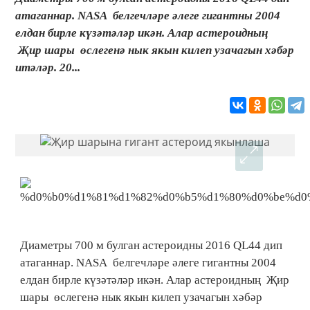
атаганнар. NASA белгечләре әлеге гигантны 2004
елдан бирле күзәтәләр икән. Алар астероидның
Җир шары өслегенә нык якын килеп узачагын хәбәр
итәләр. 20...
Диаметры 700 м булган астероидны 2016 QL44 дип
атаганнар. NASA белгечләре әлеге гигантны 2004
елдан бирле күзәтәләр икән. Алар астероидның Җир
шары өслегенә нык якын килеп узачагын хәбәр