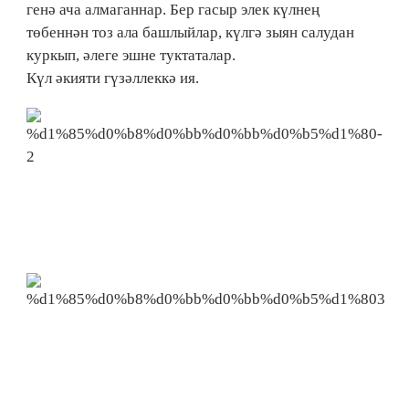
генә ача алмаганнар. Бер гасыр элек күлнең
төбеннән тоз ала башлыйлар, күлгә зыян салудан
куркып, әлеге эшне туктаталар.
Күл әкияти гүзәллеккә ия.