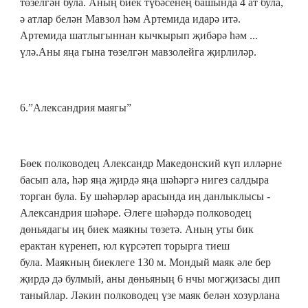
төзелгән була. Аның биек түбәсенең башында 4 ат була,
ә атлар белән Мавзол һәм Артемида идарә итә.
Артемида шатлыгыннан кычкырып җибәрә һәм ...
үлә.Аны яңа гына төзелгән мавзолейга җирлиләр.
6.
”Александрия маягы”
Бөек полководец Александр Македонский күп илләрне
басып ала, һәр яңа җирдә яңа шәһәргә нигез салдыра
торган була. Бу шәһәрләр арасында иң данлыклысы -
Александрия шәһәре. Әлеге шәһәрдә полководец
дөньядагы иң биек маякны төзетә. Аның уты бик
ерактан күренеп, юл күрсәтеп торырга тиеш
була. Маякның биеклеге 130 м. Мондый маяк әле бер
җирдә дә булмый, аны дөньяның 6 нчы могҗизасы дип
таныйлар. Ләкин полководец үзе маяк белән хозурлана