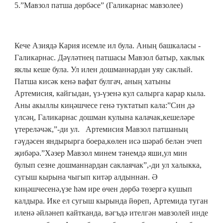
5.
”Мавзол патша дөрбәсе” (Галикарнас мавзолее)
Кече Азиядә Кария исемле ил була. Аның башкаласы -
Галикарнас. Дәүләтнең патшасы Мавзол батыр, хаклык
яклы кеше була. Ул илен дошманнардан уяу саклый.
Патша кисәк кенә вафат булгач, аның хатыны
Артемисия, кайгыдан, үз-үзенә кул салырга карар кыла.
Аны акыллы киңәшчесе генә туктатып кала:”Син дә
үлсәң, Галикарнас дошман кулына калачак,кешеләре
үтереләчәк,”-ди ул. Артемисия Мавзол патшаның
гәүдәсен яндырырга боера,көлен исә шәраб белән эчеп
җибәрә.”Хәзер Мавзол минем тәнемдә яши,ул мин
булып сезне дошманнардан саклаячак”,-ди ул халыкка,
сугыш кырына чыгып китәр алдыннан. Ә
киңәшчесенә,үзе һәм ире өчен дөрбә төзергә кушып
калдыра. Ике ел сугыш кырында йөреп, Артемида туган
иленә әйләнеп кайтканда, вәгъдә ителгән мавзолей инде