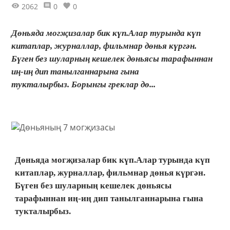
2062
0
0
Дөньяда могҗизалар бик күп.Алар турында күп
китаплар, журналлар, фильмнар дөнья күргән.
Бүген без шуларның кешелек дөньясы тарафыннан
иң-иң дип танылганнарына гына
тукталырбыз. Борынгы греклар дө...
Дөньяда могҗизалар бик күп.Алар турында күп
китаплар, журналлар, фильмнар дөнья күргән.
Бүген без шуларның кешелек дөньясы
тарафыннан иң-иң дип танылганнарына гына
тукталырбыз.