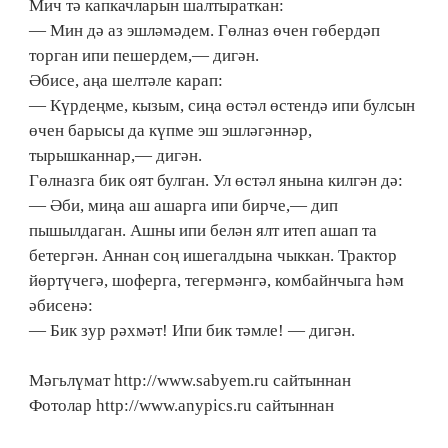
Мич тә капкачларын шалтыраткан:
— Мин дә аз эшләмәдем. Гөлназ өчен гөбердәп
торган ипи пешердем,— дигән.
Әбисе, аңа шелтәле карап:
— Күрдеңме, кызым, сиңа өстәл өстендә ипи булсын
өчен барысы да күпме эш эшләгәннәр,
тырышканнар,— дигән.
Гөлназга бик оят булган. Ул өстәл янына килгән дә:
— Әби, миңа аш ашарга ипи бирче,— дип
пышылдаган. Ашны ипи белән ялт итеп ашап та
бетергән. Аннан соң ишегалдына чыккан. Трактор
йөртүчегә, шоферга, тегермәнгә, комбайнчыга һәм
әбисенә:
— Бик зур рәхмәт! Ипи бик тәмле! — дигән.
Мәгьлүмат http://www.sabyem.ru сайтыннан
Фотолар http://www.anypics.ru сайтыннан