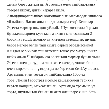
халык бергә җыела да, Артемида өчен гыйбадәтханә
төзергә кирәк, дигән карарга килә.
Аныңдиварларынһәм колонналарын мәрмәрдән эшләргә
уйлыйлар. Ләкин аны кайдан алырга соң? Кешеләр
Эфеста мәрмәр юк, дип уйлый. Шул мизгелдә бер хәл
була:кешеләрнең күзе кыяга якын гына сөзешкән 2
бәрәнгә төшә.Бәрәннәр ду китереп сөзешәләр, шунда
берсе мөгезе белән таш кыяга барып бәрелмәсенме!
Кыядан бер кисәк таш кителеп төшә: үзе матур,шикәр
кебек ап-ак.Чынбарлыкта әлеге таш мәрмәр булып чыга.
Эфес кешеләре зур шатлык хисе кичерә, чөнки бина
өчен кирәкле таш үзләрендә дә бар икән бит!Ау алласы
Артемида өчен төзелгән гыйбадәтханә 1000 ел
тора. Ләкин Герострат исемле кеше,исемен тарихка
кертеп калдыру максатыннан, Артемида храмына ут
төртә, шунлыктан бинаның агач өлешләре янып бетә.