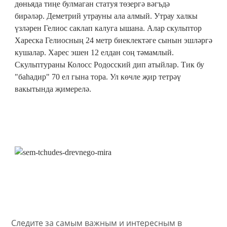
дөньяда тиңе булмаган статуя төзергә вәгъдә
бирәләр. Деметрий утрауны ала алмый. Утрау халкы
үзләрен Гелиос саклап калуга ышана. Алар скульптор
Хареска Гелиосның 24 метр биеклектәге сынын эшләргә
кушалар. Харес эшен 12 елдан соң тәмамлый.
Скульптураны Колосс Родосский дип атыйлар. Тик бу
"баһадир" 70 ел гына тора. Ул көчле җир тетрәү
вакытында җимерелә.
Следите за самым важным и интересным в