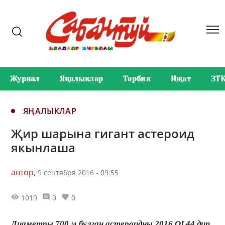
Журнал
Яңалыклар
Тәрбия
Иҗат
ЗТ
ЯҢАЛЫКЛАР
Җир шарына гигант астероид
якынлаша
автор,
9 сентября 2016 - 09:55
1019
0
0
Диаметры 700 м булган астероидны 2016 QL44 дип