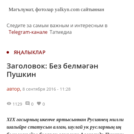
Мәгълүмат, фотолар yalkyn.com сайтыннан
Следите за самым важным и интересным в
Telegram-канале
Татмедиа
ЯҢАЛЫКЛАР
Заголовок: Без белмәгән
Пушкин
автор,
8 сентября 2016 - 11:28
1129
0
0
XIX гасырның икенче яртысыннан Русиянең милли
шагыйре статусын алган, шулай ук русларның иң