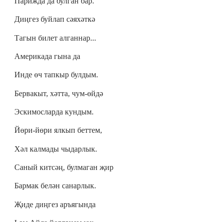
Парижда да булган бар.
Диңгез буйлап сәяхәткә
Тагын билет алганнар...
Америкада гына да
Инде өч тапкыр булдым.
Бервакыт, хәтта, чум-өйдә
Эскимосларда кундым.
Йөри-йөри ялкып беттем,
Хәл калмады чыдарлык.
Саный китсәң, булмаган җир
Бармак белән санарлык.
Җиде диңгез аръягында