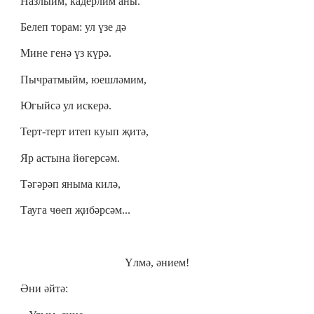
Назлыйм, кадерлим аны.
Белеп торам: ул үзе дә
Мине генә үз күрә.
Пычратмыйм, юешләмим,
Югыйсә ул искерә.
Терт-терт итеп куып җитә,
Яр астына йөгерсәм.
Тәгәрәп яныма килә,
Тауга чөеп җибәрсәм...
Үлмә, әнием!
Әни әйтә: