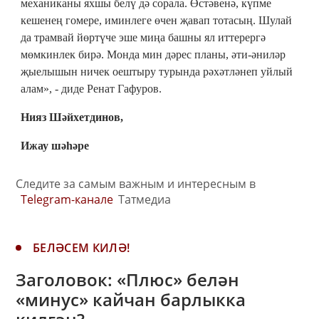
механиканы яхшы белү дә сорала. Өстәвенә, күпме
кешенең гомере, иминлеге өчен җавап тотасың. Шулай
да трамвай йөртүче эше миңа башны ял иттерергә
мөмкинлек бирә. Монда мин дәрес планы, әти-әниләр
җыелышын ничек оештыру турында рәхәтләнеп уйлый
алам», - диде Ренат Гафуров.
Нияз Шәйхетдинов,
Ижау шәһәре
Следите за самым важным и интересным в
Telegram-канале
Татмедиа
БЕЛӘСЕМ КИЛӘ!
Заголовок: «Плюс» белән
«минус» кайчан барлыкка