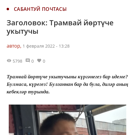
САБАНТУЙ ПОЧТАСЫ
Заголовок: Трамвай йөртүче
укытучы
автор,
1 февраля 2022 - 13:28
5798
0
0
Трамвай йөртүче укытучыны күргәнегез бар идеме?
Булмаса, күрегез! Булганнан бар да була, диләр аның
кебекләр турында.