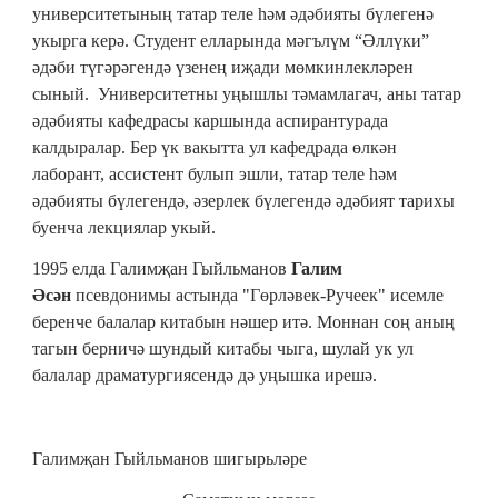
университетының
татар теле һәм әдәбияты бүлегенә
укырга керә. Студент елларында мәгълүм
“Әллүки”
әдәби түгәрәгендә үзенең иҗади мөмкинлекләрен
сыный
.
Университетны уңышлы тәмамлагач, аны татар
әдәбияты кафедрасы каршында аспирантурада
калдыралар. Бер үк вакытта ул кафедрада өлкән
лаборант, ассистент булып эшли, татар теле һәм
әдәбияты бүлегендә, әзерлек бүлегендә әдәбият тарихы
буенча лекциялар укый
.
1995
елда Галимҗан Гыйльманов
Галим
Әсән
псевдонимы астында "Гөрләвек-Ручеек" исемле
беренче балалар китабын нәшер итә. Моннан соң аның
тагын берничә шундый китабы чыга, шулай ук ул
балалар драматургиясендә дә уңышка ирешә.
Галимҗан Гыйльманов шигырьләре