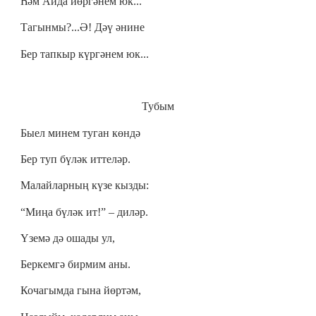
Һәм Айда йөргәнем юк...
Тагынмы?...Ә! Дәү әнине
Бер тапкыр күргәнем юк...
Тубым
Быел минем туган көндә
Бер туп бүләк иттеләр.
Малайларның күзе кызды:
“Миңа бүләк ит!” – диләр.
Үземә дә ошады ул,
Беркемгә бирмим аны.
Кочагымда гына йөртәм,