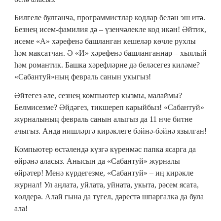
Билгеле булганча, программистлар кодлар белән эш итә.
Безнең исем-фамилия дә – үзенчәлекле код икән! Әйтик,
исеме «А» хәрефенә башланган кешеләр көчле рухлы
һәм максатчан. Ә «И» хәрефенә башланганнар – хыялый
һәм романтик. Башка хәрефләрне дә беләсегез киләме?
«Сабантуй»ның февраль санын укыгыз!
Әйтегез әле, сезнең компьютер кызмы, малаймы?
Белмисезме? Әйдәгез, тикшереп карыйбыз! «Сабантуй»
журналының февраль санын алыгыз да 11 нче битне
ачыгыз. Анда нишләргә кирәклеге бәйнә-бәйнә язылган!
Компьютер өстәлендә күзгә күренмәс папка ясарга да
өйрәнә аласыз. Анысын да «Сабантуй» журналы
өйрәтер! Менә күрдегезме, «Сабантуй» – иң кирәкле
журнал! Ул аңлата, уйлата, уйната, укыта, рәсем ясата,
көлдерә. Алай гына да түгел, дәрестә шпаргалка да була
ала!