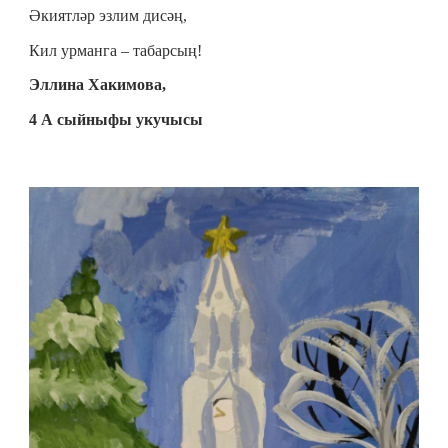
Әкиятләр эзлим дисәң,
Кил урманга – табарсың!
Эллина Хакимова,
4 А сыйныфы укучысы