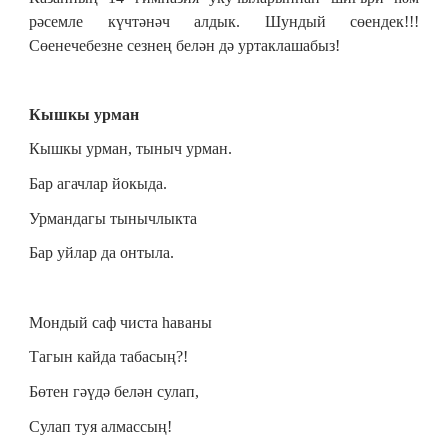
рәсемле күчтәнәч алдык. Шундый сөендек!!!
Сөенечебезне сезнең белән дә уртаклашабыз!
Кышкы урман
Кышкы урман, тыныч урман.
Бар агачлар йокыда.
Урмандагы тынычлыкта
Бар уйлар да онтыла.
Мондый саф чиста һаваны
Тагын кайда табасың?!
Бөтен гәүдә белән сулап,
Сулап туя алмассың!