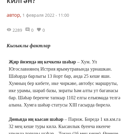
килгән?
автор,
1 февраля 2022 - 11:00
2289
0
0
Кызыклы фактлар
Җир йөзендә иң кечкенә шәһәр
– Хум. Ул
Югославиянең Истрия ярымутравында урнашкан.
Шәһәрдә барлыгы 13 йорт бар, анда 25 кеше яши.
Хумның бер кибете, ике чиркәве, автобус маршруты,
ике урамы, шәраб базы, зираты һәм алты ут баганасы
бар. Шәһәр беренче тапкыр 1102 елгы елъязмада телгә
алына. Хумга шәһәр статусы XIII гасырда бирелә.
Дөньяда иң кысан шәһәр
– Париж. Биредә 1 кв.км.га
32 мең кеше туры килә. Кысанлык буенча икенче
урында торучы шәһәр – Токио (16 мең кеше). Өченче