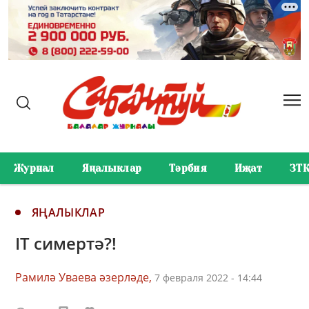
Журнал
Яңалыклар
Тәрбия
Иҗат
ЗТ
ЯҢАЛЫКЛАР
IT симертә?!
Рамилә Уваева әзерләде,
7 февраля 2022 - 14:44