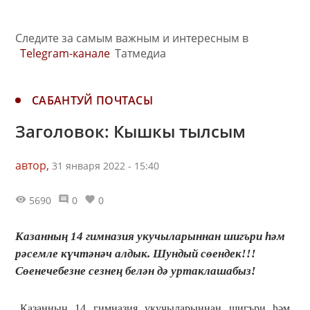
Следите за самым важным и интересным в
Telegram-канале
Татмедиа
САБАНТУЙ ПОЧТАСЫ
Заголовок: Кышкы тылсым
автор,
31 января 2022 - 15:40
5690
0
0
Казанның 14 гимназия укучыларыннан шигъри һәм
рәсемле күчтәнәч алдык. Шундый сөендек!!!
Сөенечебезне сезнең белән дә уртаклашабыз!
Казанның 14 гимназия укучыларыннан шигъри һәм