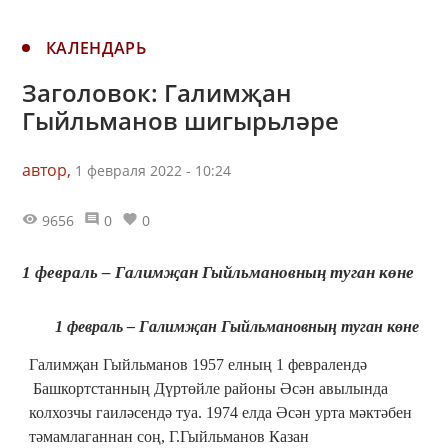
КАЛЕНДАРЬ
Заголовок: Галимҗан
Гыйльманов шигырьләре
автор,
1 февраля 2022 - 10:24
9656
0
0
1 февраль – Галимҗан Гыйльмановның туган көне
1 февраль – Галимҗан Гыйльмановның туган көне
Галимҗан Гыйльманов 1957 елның
1 февралендә
Башкортстанның
Дүртөйле районы Әсән
авылында
колхозчы гаиләсендә туа.
1974
елда Әсән урта мәктәбен
тәмамлаганнан соң, Г.Гыйльманов
Казан