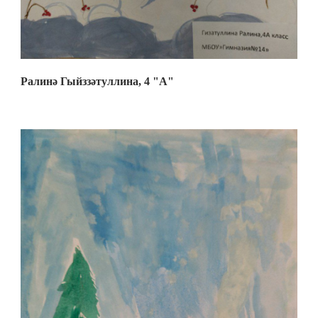
Ралинә Гыйззәтуллина, 4 "А"