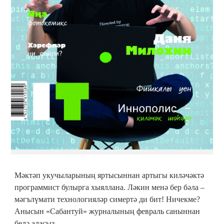
Мәктәп укучыларының яртысыннан артыгы киләчәктә
программист булырга хыяллана. Ләкин менә бер бәла –
мәгълүмати технологияләр симертә ди бит! Ничекме?
Анысын «Сабантуй» журналының февраль саныннан
белә аласыз.