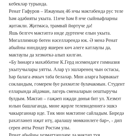
кебекләр турында.
Ренат Гафуров – Ижауның 46 нчы мәктәбендә рус теле
һәм әдәбияты укыта. 11нче һәм 8 нче сыйныфларны
җитәкли. Җитмәсә, трамвай йөртүче дә!
Яшь белгеч мәктәптә инде дүртенче елын укыта.
Мөгаллимнәр бөтен нәселләрендә юк. Ә менә Ренат
абыйны ниндидер яшерен көч әлеге катлаулы да,
мактаулы да хезмәткә алып килгән.
«Бу һөнәргә мәхәббәтне К.Герд исемендәге гимназия
укытучылары уятты. Алар үз эшләренең чын остасы,
һәр балага ачкыч таба беләләр. Мин аларга һәрвакыт
сокландым, гомерем буе рәхмәтле булачакмын. Студент
елларында әйдәман, лагерь сменаларын оештыручы
булдым. Мәктәп – гаҗәеп иҗади дөнья бит ул. Хезмэт
юлын башлаганда, мине җирле телевидениегә эшкэ
чакырганнар иде. Тик мин мәктәпне сайладым. Биредә
рәхәтләнеп иҗат итү, аралашу мөмкинлеге бар», - дип
серен ачты Ренат Рөстәм улы.
Ренат абыйны хезмәттәшләре дә мактап туя