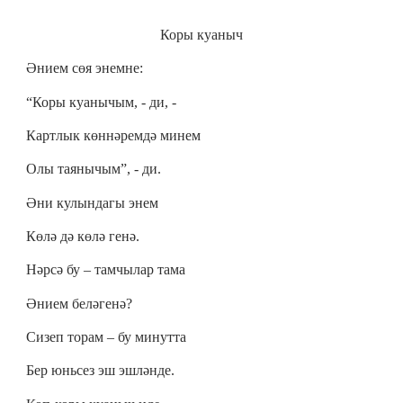
Коры куаныч
Әнием сөя энемне:
“Коры куанычым, - ди, -
Картлык көннәремдә минем
Олы таянычым”, - ди.
Әни кулындагы энем
Көлә дә көлә генә.
Нәрсә бу – тамчылар тама
Әнием беләгенә?
Сизеп торам – бу минутта
Бер юньсез эш эшләнде.