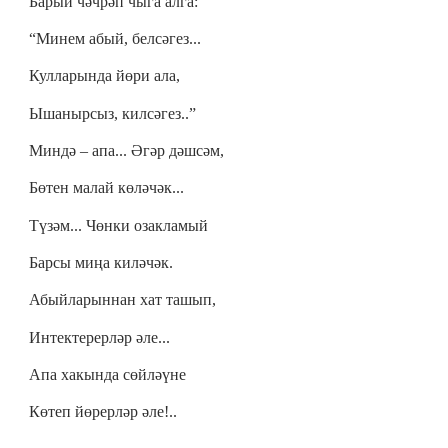
Барый чәчрәп чыга алга:
“Минем абый, белсәгез...
Кулларында йөри ала,
Ышанырсыз, килсәгез..”
Миндә – апа... Әгәр дәшсәм,
Бөтен малай көләчәк...
Түзәм... Чөнки озакламый
Барсы миңа киләчәк.
Абыйларыннан хат ташып,
Интектерерләр әле...
Апа хакында сөйләүне
Көтеп йөрерләр әле!..