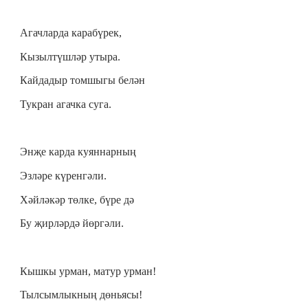
Агачларда карабүрек,
Кызылтүшләр утыра.
Кайдадыр томшыгы белән
Тукран агачка суга.
Энҗе карда куяннарның
Эзләре күренгәли.
Хәйләкәр төлке, бүре дә
Бу җирләрдә йөргәли.
Кышкы урман, матур урман!
Тылсымлыкның дөньясы!