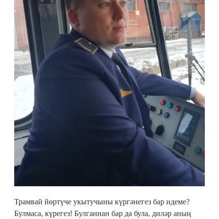
Трамвай йөртүче укытучыны күргәнегез бар идеме?
Булмаса, күрегез! Булганнан бар да була, диләр аның