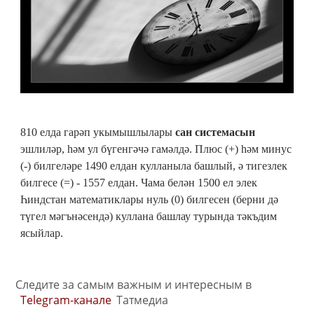
810 елда гарәп укымышлылары
сан системасын
эшлиләр, һәм ул бүгенгәчә гамәлдә. Плюс (+) һәм минус
(-) билгеләре 1490 елдан кулланыла башлый, ә тигезлек
билгесе (=) - 1557 елдан. Чама белән 1500 ел элек
Һиндстан математиклары нуль (0) билгесен (берни дә
түгел мәгънәсендә) куллана башлау турында тәкъдим
ясыйлар.
Следите за самым важным и интересным в
Telegram-канале
Татмедиа