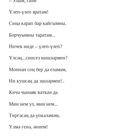
‒ Улым, сине
Үлеп-үлеп яратам!
Сиңа карап бар кайгымны,
Борчуымны таратам...
Ничек инде – үлеп-үлеп?
Үлсәң...синсез нишләрмен?
Моннан соң бер дә еламам,
Ни кушсаң да эшләрмен!..
Кичә чынаяк ваткан да
Мин ием ул, мин ием...
Тиргәсәң дә үпкәләмәм,
Үлмә генә, әнием!