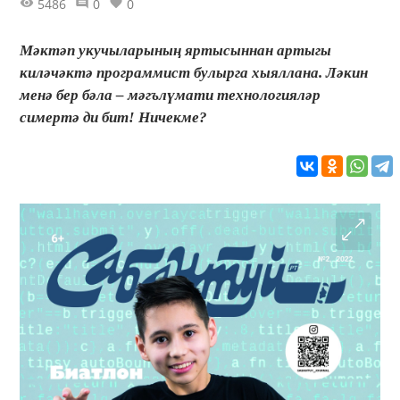
5486
0
0
Мәктәп укучыларының яртысыннан артыгы
киләчәктә программист булырга хыяллана. Ләкин
менә бер бәла – мәгълүмати технологияләр
симертә ди бит! Ничекме?