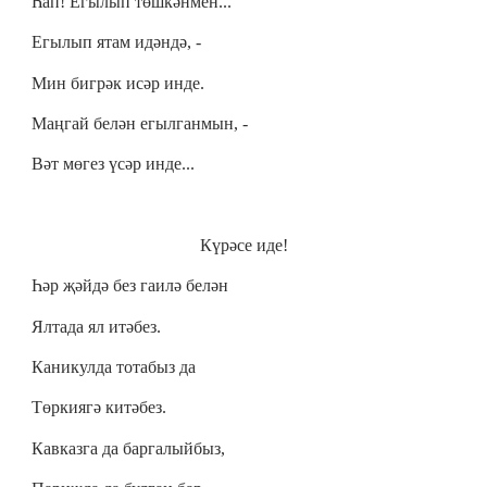
Һап! Егылып төшкәнмен...
Егылып ятам идәндә, -
Мин бигрәк исәр инде.
Маңгай белән егылганмын, -
Вәт мөгез үсәр инде...
Күрәсе иде!
Һәр җәйдә без гаилә белән
Ялтада ял итәбез.
Каникулда тотабыз да
Төркиягә китәбез.
Кавказга да баргалыйбыз,