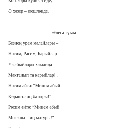
Коп-коры куаныч иде,
Ә хәзер – юешләнде.
Әлегә түзәм
Безнең урам малайлары –
Нәсим, Рәсим, Барыйлар –
Үз абыйлары хакында
Мактанып та карыйлар!..
Нәсим әйтә: “Минем абый
Көрәштә иң батыры!”
Рәсим әйтә: “Минем абый
Мыеклы – иң матуры!”