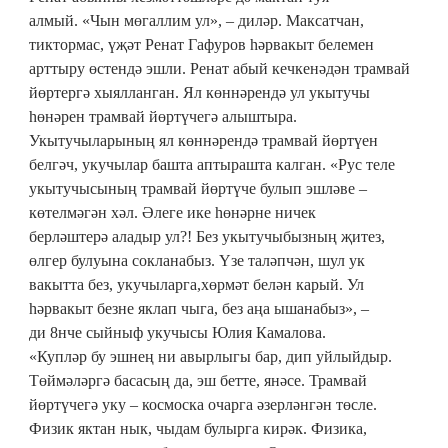
алмый. «Чын мөгаллим ул», – диләр. Максатчан,
тиктормас, үҗәт Ренат Гафуров һәрвакыт белемен
арттыру өстендә эшли. Ренат абый кечкенәдән трамвай
йөртергә хыялланган. Ял көннәрендә ул укытучы
һөнәрен трамвай йөртүчегә алыштыра.
Укытучыларының ял көннәрендә трамвай йөртүен
белгәч, укучылар башта аптырашта калган. «Рус теле
укытучысының трамвай йөртүче булып эшләве –
көтелмәгән хәл. Әлеге ике һөнәрне ничек
берләштерә аладыр ул?! Без укытучыбызның җитез,
өлгер булуына сокланабыз. Үзе таләпчән, шул ук
вакытта без, укучыларга,хөрмәт белән карый. Ул
һәрвакыт безне яклап чыга, без аңа ышанабыз», –
ди 8нче сыйныф укучысы Юлия Камалова.
«Купләр бу эшнең ни авырлыгы бар, дип уйлыйдыр.
Төймәләргә басасың да, эш бетте, янәсе. Трамвай
йөртүчегә уку – космоска очарга әзерләнгән төсле.
Физик яктан нык, чыдам булырга кирәк. Физика,