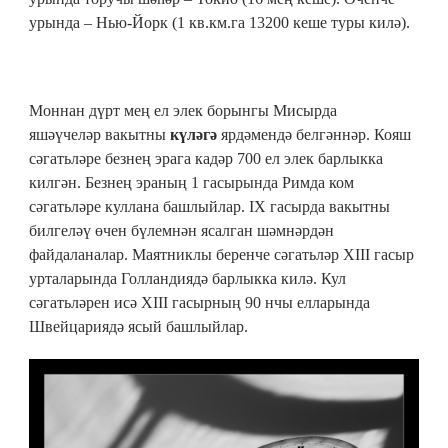
урында – Нью-Йорк (1 кв.км.га 13200 кеше туры килә).
Моннан дүрт мең ел элек борынгы Мисырда
яшәүчеләр вакытны
күләгә
ярдәмендә белгәннәр. Кояш
сәгатьләре безнең эрага кадәр 700 ел элек барлыкка
килгән. Безнең эраның 1 гасырында Римда ком
сәгатьләре куллана башлыйлар. IX гасырда вакытны
билгеләү өчен бүлемнән ясалган шәмнәрдән
файдаланалар. Маятниклы беренче сәгатьләр XIII гасыр
урталарында Голландиядә барлыкка килә. Кул
сәгатьләрен исә XIII гасырның 90 нчы елларында
Швейцариядә ясый башлыйлар.