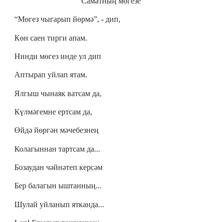
Саматның мөгезе
“Мөгез чыгарып йөрмә”, - дип,
Көн саен тирги апам.
Нинди мөгез инде ул дип
Аптырап уйлап ятам.
Ялгыш чынаяк ватсам да,
Күлмәгемне ертсам да,
Өйдә йөргән мәчебезнең
Колагыннан тартсам да...
Бозаудан чәйнәтеп керсәм
Бер балагын ыштанның...
Шулай уйланып ятканда...