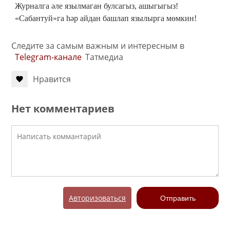
Журналга әле язылмаган булсагыз, ашыгыгыз!
«Сабантуй»га һәр айдан башлап язылырга мөмкин!
Следите за самым важным и интересным в
Telegram-канале
Татмедиа
Нравится
Нет комментариев
Авторизоваться
Отправить