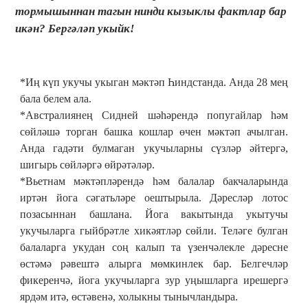
тормышыннан тагын нинди кызыклы фактлар бар
икән? Бергәләп укыйк!
*Иң күп укучы укыган мәктәп Һиндстанда. Анда 28 мең
бала белем ала.
*Австралиянең Сидней шәһәрендә попугайлар һәм
сөйләшә торган башка кошлар өчен мәктәп ачылган.
Анда гадәти булмаган укучыларны сүзләр әйтергә,
шигырь сөйләргә өйрәтәләр.
*Вьетнам мәктәпләрендә һәм балалар бакчаларында
иртән йога сәгатьләре оештырыла. Дәресләр лотос
позасыннан башлана. Йога вакытында укытучы
укучыларга гыйбрәтле хикәятләр сөйли. Теләге булган
балаларга укудан соң калып та үзенчәлекле дәресне
өстәмә рәвештә алырга мөмкинлек бар. Белгечләр
фикеренчә, йога укучыларга зур уңышларга ирешергә
ярдәм итә, өстәвенә, холыкны тынычландыра.