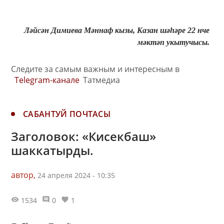
Ләйсән Димиева Мәннаф кызы, Казан шәһәре 22 нче
мәктәп укытучысы.
Следите за самым важным и интересным в
Telegram-канале
Татмедиа
САБАНТУЙ ПОЧТАСЫ
Заголовок: «Кисекбаш»
шаккатырды.
автор,
24 апреля 2024 - 10:35
1534
0
1