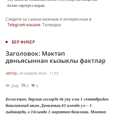
белән сөртергә кирәк.
Следите за самым важным и интересным в
Telegram-канале
Татмедиа
БЕР ФИКЕР
Заголовок: Мәктәп
дөньясыннан кызыклы фактлар
автор,
24 апреля 2024 - 11:33
2046
0
0
Беләсеңме, барлык илләрдә дә уку елы 1 сентябрьдән
башланмый икән. Дөньяның 43 илендә ул – 1
гыйнварда, ә 16сында 1 марттан башлана. Мәктәп