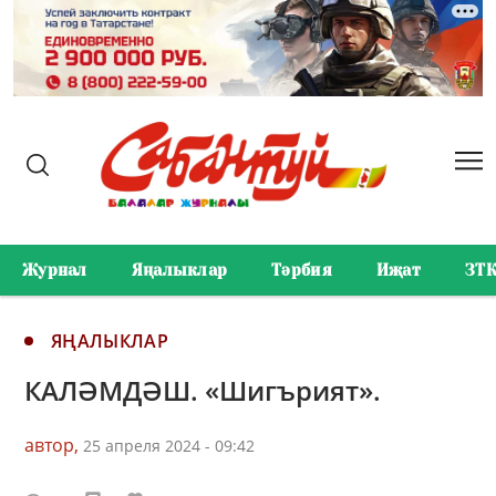
Журнал
Яңалыклар
Тәрбия
Иҗат
ЗТ
ЯҢАЛЫКЛАР
КАЛӘМДӘШ. «Шигърият».
автор,
25 апреля 2024 - 09:42