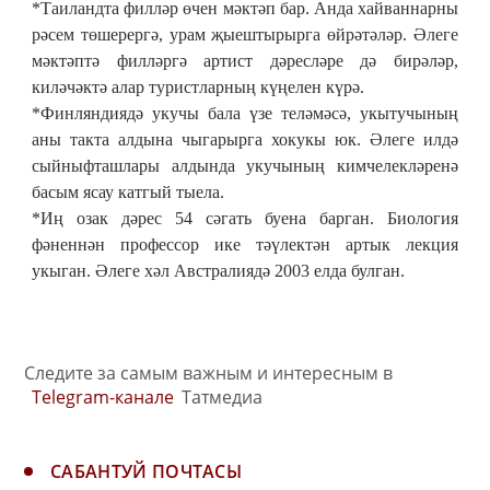
*Таиландта филләр өчен мәктәп бар. Анда хайваннарны
рәсем төшерергә, урам җыештырырга өйрәтәләр. Әлеге
мәктәптә филләргә артист дәресләре дә бирәләр,
киләчәктә алар туристларның күңелен күрә.
*Финляндиядә укучы бала үзе теләмәсә, укытучының
аны такта алдына чыгарырга хокукы юк. Әлеге илдә
сыйныфташлары алдында укучының кимчелекләренә
басым ясау катгый тыела.
*Иң озак дәрес 54 сәгать буена барган. Биология
фәненнән профессор ике тәүлектән артык лекция
укыган. Әлеге хәл Австралиядә 2003 елда булган.
Следите за самым важным и интересным в
Telegram-канале
Татмедиа
САБАНТУЙ ПОЧТАСЫ