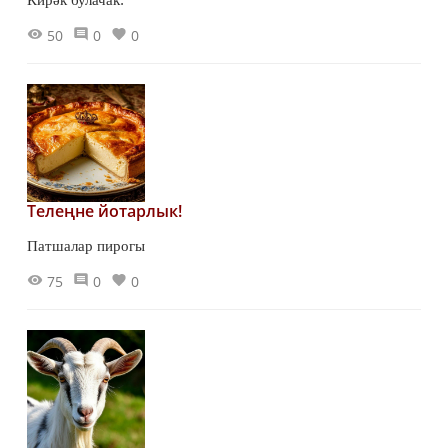
Кирәк булачак:
50
0
0
Телеңне йотарлык!
Патшалар пирогы
75
0
0