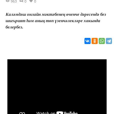
963
0
0
Каләмдәш онлайн мәктәбенең өченче дәресендә без
шигърият һәм аның төп үзенчәлекләре хакында
белербез.