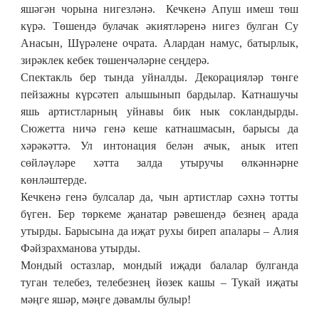
яшәгән чорына нигезләнә. Кечкенә Апуш имеш төш
күрә. Төшендә булачак әкиятләренә нигез булган Су
Анасын, Шүрәлене очрата. Алардан намус, батырлык,
зирәклек кебек төшенчәләрне сеңдерә.
Спектакль бер тында уйналды. Декорацияләр төнге
пейзажны күрсәтеп алышынып бардылар. Катнашучы
яшь артистларның уйнавы бик нык сокландырды.
Сюжетта ничә генә кеше катнашмасын, барысы да
хәрәкәттә. Ул интонация белән ачык, анык итеп
сөйләүләре хәтта залда утыручы өлкәннәрне
көнләштерде.
Кечкенә генә булсалар да, чын артистлар сәхнә тотты
бүген. Бер төркеме җанатар рәвешендә безнең арада
утырды. Барысына да иҗат рухы биреп апалары – Алия
Фәйзрахманова утырды.
Мондый остазлар, мондый иҗади балалар булганда
туган телебез, телебезнең йөзек кашы – Тукай иҗаты
мәңге яшәр, мәңге дәвамлы булыр!