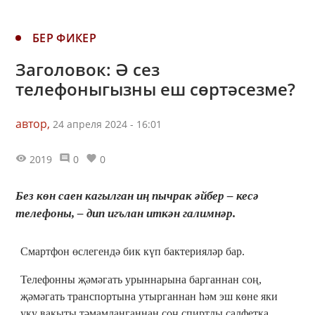
БЕР ФИКЕР
Заголовок: Ә сез
телефоныгызны еш сөртәсезме?
автор,
24 апреля 2024 - 16:01
2019
0
0
Без көн саен кагылган иң пычрак әйбер – кесә
телефоны, – дип игълан иткән галимнәр.
Смартфон өслегендә бик күп бактерияләр бар.
Телефонны җәмәгать урыннарына барганнан соң,
җәмәгать транспортына утырганнан һәм эш көне яки
уку вакыты тәмамланганнан соң спиртлы салфетка