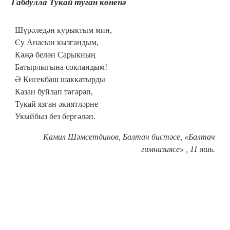
Габдулла Тукай туган көненә
Шүрәледән курыктым мин,
Су Анасын кызгандым,
Кәҗә белән Сарыкның
Батырлыгына сокландым!
Ә Кисекбаш шаккатырды
Казан буйлап тәгәрәп,
Тукай язган әкиятләрне
Укыйбыз без бергәләп.
Камил Шәмсетдинов, Балтач бистәсе, «Балтач
гимназиясе» , 11 яшь.