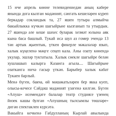
15 нче апрель көнне телевидениедән аның кабере
янында дога кылган мәдәният, сәнгать кешеләрен күреп
беркадәр сокландык та, 27 яшен тутыра алмыйча
бакыйлыкка күчкән шагыйрьне кызганып та утырдык.
27 яшендә әле кеше шәхес буларак хезмәт юлына аяк
кына баса башлый. Тукай исә шул аз гомер эчендә 13
тән артык җыентык, үткен фикерле мәкаләләр язып,
халык күңеленә мәңге сеңеп кала. Аны озату көнендә
укулар, эшләр туктатыла. Халык сөекле шагыйре белән
хушлашып калырга Казанга агыла.... Шагыйрьне
озатканга ничә гасыр үткән. Барыбер халык кабат
Тукаен барлый.
Менә бүген, бакча, өй мәшәкатьләрен бер якка куеп,
олысы-кечесе Сәйдәш мәдәният үзәгенә килгән. Бүген
«Апуш» исемендәге балалар театр студиясе үзенең
йөзек кашы булган «Апушның тылсымлы төшләре»
дигән спектаклен күрсәтә.
Вакыйга кечкенә Габдулланың Кырлай авылында