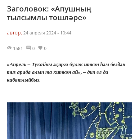
Заголовок: «Апушның
тылсымлы төшләре»
автор,
24 апреля 2024 - 10:44
1581
0
0
«Апрель – Тукайны җиргә бүләк иткән һәм бездән
тиз арада алып та киткән ай», – дип ел да
кабатлыйбыз.