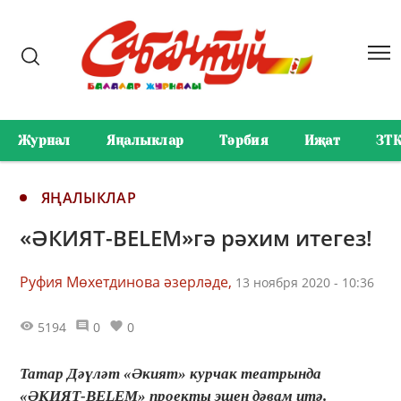
Журнал
Яңалыклар
Тәрбия
Иҗат
ЗТ
ЯҢАЛЫКЛАР
«ӘКИЯТ-BELEМ»гә рәхим итегез!
Руфия Мөхетдинова әзерләде,
13 ноября 2020 - 10:36
5194
0
0
Татар Дәүләт «Әкият» курчак театрында
«ӘКИЯТ-BELEМ» проекты эшен дәвам итә.