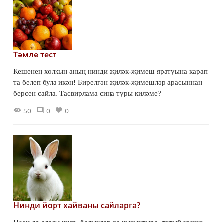
Тәмле тест
Кешенең холкын аның нинди җиләк-җимеш яратуына карап
та белеп була икән! Бирелгән җиләк-җимешләр арасыннан
берсен сайла. Тасвирлама сиңа туры киләме?
50
0
0
Нинди йорт хайваны сайларга?