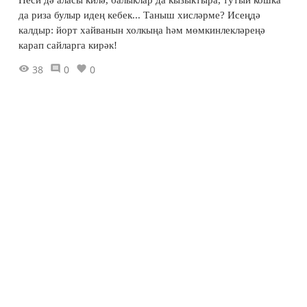
Песи дә аласы килә, балыклар да кызыктыра, тутый кошка
да риза булыр идең кебек... Таныш хисләрме? Исеңдә
калдыр: йорт хайванын холкыңа һәм мөмкинлекләреңә
карап сайларга кирәк!
38
0
0
Тәмле табышмаклар
Табышмакларның җавапларын тап.
49
0
0
19 марта 2019 - 11:59
Комикс: «Актёрлар» /Гөлчәчәк