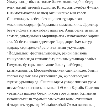
Укытучыларыбыз да төпле белем, яхшы тәрбия бирү
өчен армый-талмый эшлиләр. Класс җитәкчебез Чулпан
Шәймөхәммәтова безнең өчен икенче әни кебек.
Яшьтәшләрем кебек, безнең өчен тудырылган
мөмкинлекләрдән файдаланып каласым килә. Дәресләр
бетүгә Сәнгать мәктәбенә ашыгам. Анда безне, ягымлы
елмаеп, укытучыбыз Мөршидә апа Әхмәтҗанова каршы
ала. Ул безгә вокал дәресләре бирә, дөрес һәм матур
җырлау серләренә өйрәтә. Без, аның укучылары,
"Йолдызлык" фестивальләрендә, район һәм зона
конкурсларында катнашабыз, призлы урыннар алабыз.
Гомумән, бу тормышта мине бик күп әйберләр
кызыксындыра: Мөслимебездә көн саен диярлек булып
торган яңалык һәм үзгәрешләр дә, җирлегебездәге
тарихи урыннар да. Яшьтәшләрем үзләре яшәгән урам
исеме белән кызыксына микән? Ә мин Бəдыйк Салихов
урамында яшәвем белән чиксез горурланам. Каһарман
якташыбызның тормыш һәм хезмәт юлы, сугышчан
батырлыгы турында Мөҗәһит абый Әхмәтҗановның