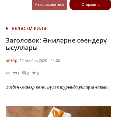
Авторизоваться
Отправить
БЕЛӘСЕМ КИЛӘ!
Заголовок: Әниләрне сөендерү
ысуллары
автор,
12 ноября 2020 - 11:00
1771
0
0
Тиздән Әниләр көне. Бүләк турында уйларга вакыт.