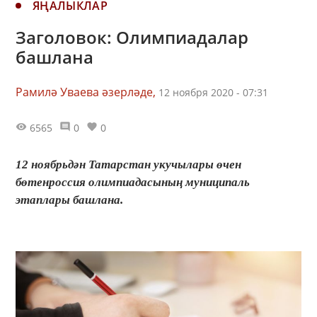
ЯҢАЛЫКЛАР
Заголовок: Олимпиадалар
башлана
Рамилә Уваева әзерләде,
12 ноября 2020 - 07:31
6565
0
0
12 ноябрьдән Татарстан укучылары өчен
бөтенроссия олимпиадасының муниципаль
этаплары башлана.