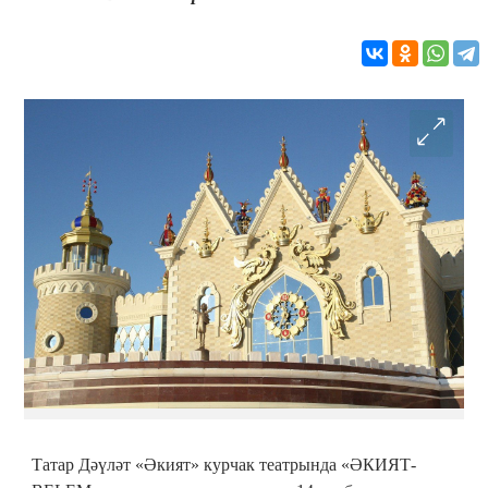
Татар Дәүләт «Әкият» курчак театрында «ӘКИЯТ-