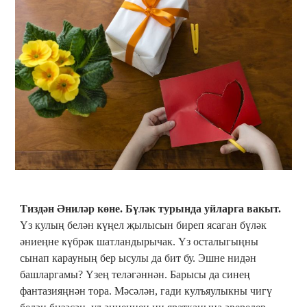
Тиздән Әниләр көне. Бүләк турында уйларга вакыт.
Үз кулың белән күңел җылысын биреп ясаган бүләк
әниеңне күбрәк шатландырычак. Үз осталыгыңны
сынап карауның бер ысулы да бит бу. Эшне нидән
башларгамы? Үзең теләгәннән. Барысы да синең
фантазияңнән тора. Мәсәлән, гади кулъяулыкны чигү