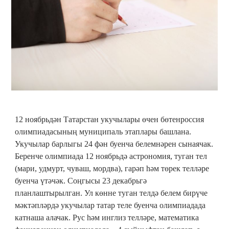
12 ноябрьдән Татарстан укучылары өчен бөтенроссия
олимпиадасының муниципаль этаплары башлана.
Укучылар барлыгы 24 фән буенча белемнәрен сынаячак.
Беренче олимпиада 12 ноябрьдә астрономия, туган тел
(мари, удмурт, чуваш, мордва), гарәп һәм төрек телләре
буенча үтәчәк. Соңгысы 23 декабрьгә
планлаштырылган. Ул көнне туган телдә белем бирүче
мәктәпләрдә укучылар татар теле буенча олимпиадада
катнаша алачак. Рус һәм инглиз телләре, математика