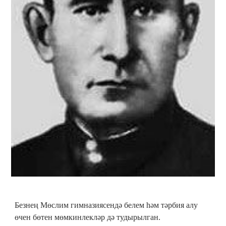
Безнең Мөслим гимназиясендә белем һәм тәрбия алу
өчен бөтен мөмкинлекләр дә тудырылган.