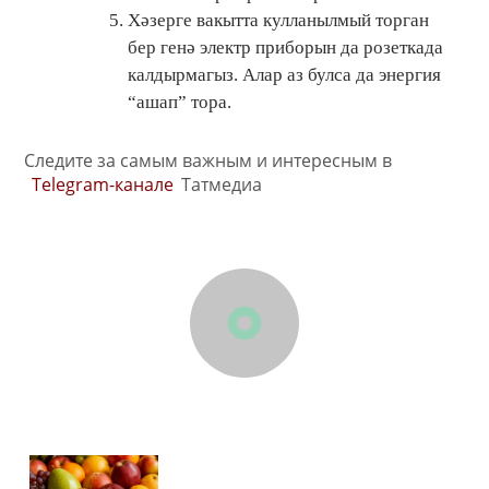
Хәзерге вакытта кулланылмый торган
бер генә электр приборын да розеткада
калдырмагыз. Алар аз булса да энергия
“ашап” тора.
Следите за самым важным и интересным в
Telegram-канале
Татмедиа