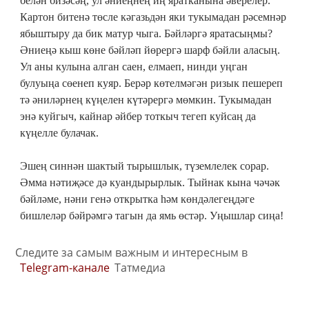
белән бизәсәң, ул әниеңнең иң яратканына әверелер.
Картон битенә төсле кәгазьдән яки тукымадан рәсемнәр
ябыштыру да бик матур чыга. Бәйләргә яратасыңмы?
Әниеңә кыш көне бәйләп йөрергә шарф бәйли аласың.
Ул аны кулына алган саен, елмаеп, нинди уңган
булуыңа сөенеп куяр. Берәр көтелмәгән ризык пешереп
тә әниләрнең күңелен күтәрергә мөмкин. Тукымадан
энә куйгыч, кайнар әйбер тоткыч тегеп куйсаң да
күңелле булачак.
Эшең синнән шактый тырышлык, түземлелек сорар.
Әмма нәтиҗәсе дә куандырырлык. Тыйнак кына чәчәк
бәйләме, нәни генә открытка һәм көндәлегеңдәге
бишлеләр бәйрәмгә тагын да ямь өстәр. Уңышлар сиңа!
Следите за самым важным и интересным в
Telegram-канале
Татмедиа