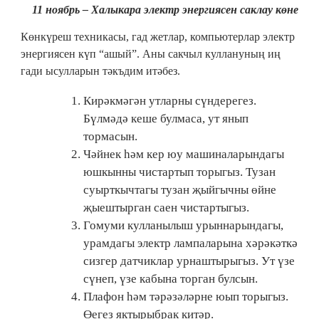
11 ноябрь – Халыкара электр энергиясен саклау көне
Көнкүреш техникасы, гад жетлар, компьютерлар электр
энергиясен күп “ашый”. Аны сакчыл куллануның иң
гади ысулларын тәкъдим итәбез.
Кирәкмәгән утларны сүндерегез.
Бүлмәдә кеше булмаса, ут янып
тормасын.
Чәйнек һәм кер юу машиналарындагы
юшкынны чистартып торыгыз. Тузан
суырткычтагы тузан җыйгычны өйне
җыештырган саен чистартыгыз.
Гомуми кулланылыш урыннарындагы,
урамдагы электр лампаларына хәрәкәткә
сизгер датчиклар урнаштырыгыз. Ут үзе
сүнеп, үзе кабына торган булсын.
Плафон һәм тәрәзәләрне юып торыгыз.
Өегез яктырыбрак китәр.