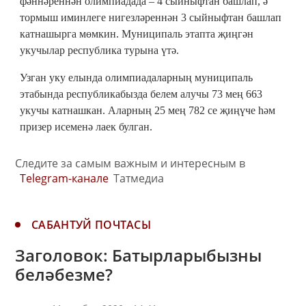
фәннәреннән олимпиадада – 4 сыйныфтан башлап, ә
тормыш иминлеге нигезләреннән 3 сыйныфтан башлап
катнашырга мөмкин. Муниципаль этапта җиңгән
укучылар республика турына үтә.
Узган уку елында олимпиадаларның муниципаль
этабында республикабызда белем алучы 73 мең 663
укучы катнашкан. Аларның 25 мең 782 се җиңүче һәм
призер исеменә лаек булган.
Следите за самым важным и интересным в
Telegram-канале
Татмедиа
САБАНТУЙ ПОЧТАСЫ
Заголовок: Батырларыбызны
беләбезме?