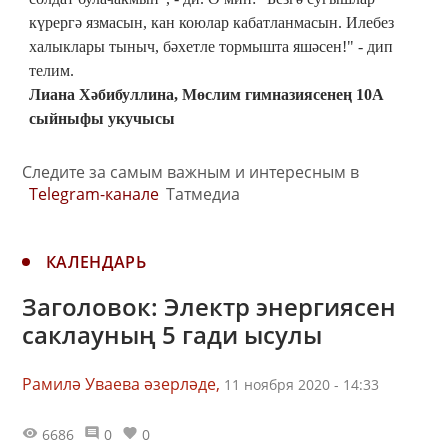
күрергә язмасын, кан коюлар кабатланмасын. Илебез
халыклары тыныч, бәхетле тормышта яшәсен!" - дип
телим.
Лиана Хәбибуллина, Мөслим гимназиясенең 10А
сыйныфы укучысы
Следите за самым важным и интересным в
Telegram-канале
Татмедиа
КАЛЕНДАРЬ
Заголовок: Электр энергиясен
саклауның 5 гади ысулы
Рамилә Уваева әзерләде,
11 ноября 2020 - 14:33
6686
0
0