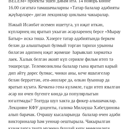
BELEМ» проекты эшен дәвам итә. 14 ноябрь көнне
16.00 сәгатьтә тамашачыларны «Татар балалар әдәбияты
җәүһәрләре» дигән лекцияләр циклына чакыралар.
Нәкый Исәнбәт исемен ишетүгә, ул иҗат иткән,
күпләрнең иң яратып укыган әсәрләренең берсе «Мырау
Батыр» искә төшә. Хәзерге татар әдәбиятында беркем
белән дә алыштырып булмый торган тарихи урынны
биләгән әдипнең иҗат җимеше һәрьяклап хөрмәткә
лаек. Халык белгән әкият күп серияле фильм итеп тә
төшерелде. Телемюзиклны балалар гына яратып карый
дип әйтү дөрес булмас, чөнки аны, кече яшьтәгеләр
белән беррәттән, әти-әниләре дә, өлкән буыннар да
яратып күзәтә. Кечкенә генә күләмле, гади итеп язылган
әсәр ни өчен бүгенге көндә дә популярлыгын
югалтмады? Театрда шул хакта да фикер алышачаклар.
Лекцияне КФУ доценты, галимә Миләүшә Хәбетдинова
алып барачак. Очрашу кысаларында балалар өчен әдәби
викториналар һәм уеннар оештырыла. Чакырылган
кунакларга театр музеена бушлай керү мөмкинлеге