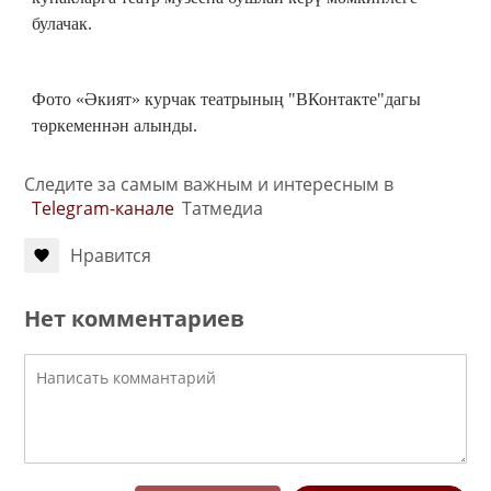
булачак.
Фото «Әкият» курчак театрының "ВКонтакте"дагы
төркеменнән алынды.
Следите за самым важным и интересным в
Telegram-канале
Татмедиа
Нравится
Нет комментариев