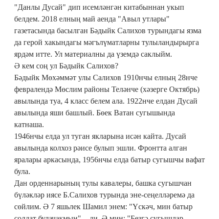
"Данлы Дусай" дип исемләнгән китабыннан укып
белдем. 2018 елның май аенда "Авыл утлары"
газетасында басылган Бəдыйк Салихов турындагы язма
да герой хакындагы мәгълүматларны тулыландырырга
ярдәм итте. Ул материалны да үземдә саклыйм.
Ә кем соң ул Бәдыйк Салихов?
Бәдыйк Мөхәммәт улы Салихов 1910нчы елның 28нче
февралендә Мөслим районы Теләнче (хәзерге Октябрь)
авылында туа, 4 класс белем ала. 1922нче елдан Дусай
авылында яши башлый. Бөек Ватан сугышында
катнаша.
1946нчы елда ул туган якларына исән кайта. Дусай
авылында колхоз рәисе булып эшли. Фронтта алган
яралары аркасында, 1956нчы елда батыр сугышчы вафат
була.
Дан орденнарының тулы кавалеры, башка сугышчан
бүләкләр иясе Б.Салихов турында эне-сеңелләремә да
сөйлим. Ә 7 яшьлек Шамил энем: "Үскәч, мин батыр
солдат булачакмын", - ди. Ә мин: "Безгә сугышлар