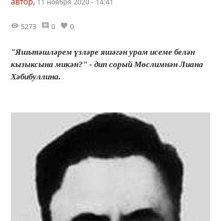
автор,
11 ноября 2020 - 14:41
5273
0
0
"Яшьтәшләрем үзләре яшәгән урам исеме белән
кызыксына микән?" - дип сорый Мөслимнән Лиана
Хәбибуллина.