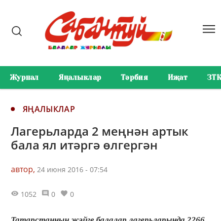
Журнал
Яңалыклар
Тәрбия
Иҗат
ЗТ
ЯҢАЛЫКЛАР
Лагерьларда 2 меңнән артык
бала ял итәргә өлгергән
автор,
24 июня 2016 - 07:54
1052
0
0
Татарстанның җәйге балалар лагерьларында 2266