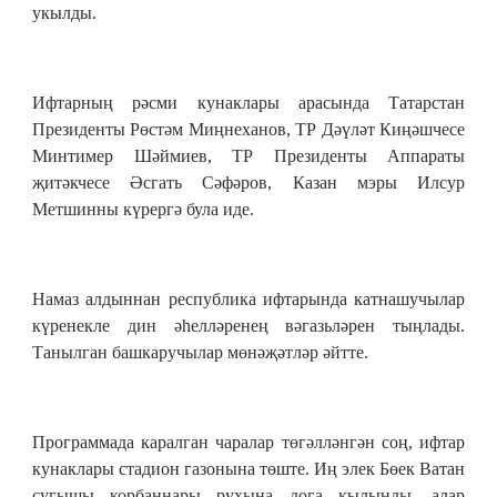
укылды.
Ифтарның рәсми кунаклары арасында Татарстан
Президенты Рөстәм Миңнеханов, ТР Дәүләт Киңәшчесе
Минтимер Шәймиев, ТР Президенты Аппараты
җитәкчесе Әсгать Сәфәров, Казан мэры Илсур
Метшинны күрергә була иде.
Намаз алдыннан республика ифтарында катнашучылар
күренекле дин әһелләренең вәгазьләрен тыңлады.
Танылган башкаручылар мөнәҗәтләр әйтте.
Программада каралган чаралар төгәлләнгән соң, ифтар
кунаклары стадион газонына төште. Иң элек Бөек Ватан
сугышы корбаннары рухына дога кылынды, алар