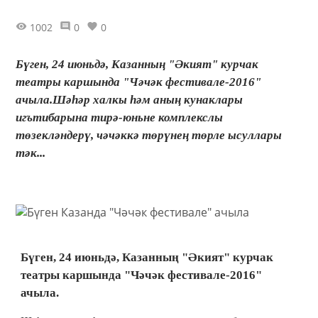
1002
0
0
Бүген, 24 июньдә, Казанның "Әкият" курчак
театры каршында "Чәчәк фестивале-2016"
ачыла.Шәһәр халкы һәм аның кунаклары
игътибарына тирә-юньне комплекслы
төзекләндерү, чәчәккә төрүнең төрле ысуллары
тәк...
Бүген, 24 июньдә, Казанның "Әкият" курчак
театры каршында "Чәчәк фестивале-2016"
ачыла.