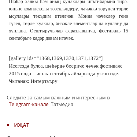
Шәһәр халкы һәм аның кунаклары игътибарына тирә-
юньне комплекслы төзекләндерү, чәчәккә төрүнең төрле
ысуллары тәкъдим ителәчәк. Монда чәчәкләр генә
түгел, төрле куаклар, бизәкле элементлар да куллану да
хуплана. Оештыручылар фаразлавынча, фестиваль 15
сентябрьгә кадәр дәвам итәчәк.
[gallery ids="1368,1369,1370,1371,1372"]
Исегездә булса, шәһәрдә беернче чәчәк фестивале
2015 елда – июль-сентябрь айларында узган иде.
Чыганак: Интертат.ру
Следите за самым важным и интересным в
Telegram-канале
Татмедиа
ИҖАТ