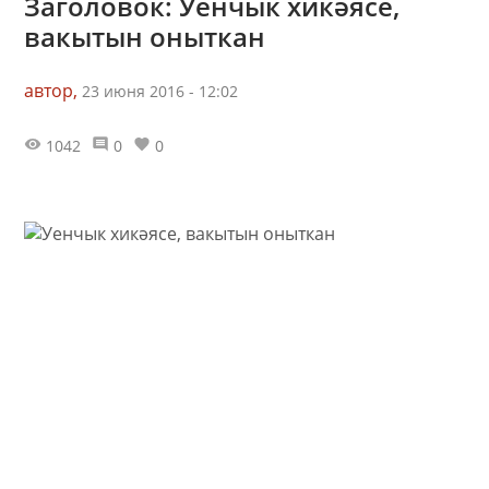
Заголовок: Уенчык хикәясе,
вакытын оныткан
автор,
23 июня 2016 - 12:02
1042
0
0