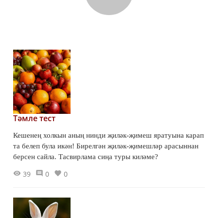
Тәмле тест
Кешенең холкын аның нинди җиләк-җимеш яратуына карап
та белеп була икән! Бирелгән җиләк-җимешләр арасыннан
берсен сайла. Тасвирлама сиңа туры киләме?
39
0
0