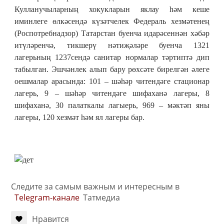
Кулланучыларның хокукларын яклау һәм кеше
иминлеге өлкәсендә күзәтчелек Федераль хезмәтенең
(Роспотребнадзор) Татарстан буенча идарәсеннән хәбәр
итүләренчә, тикшерү нәтиҗәләре буенча 1321
лагерьның 1237сендә санитар нормалар тәртиптә дип
табылган. Эшчәнлек алып бару рөхсәте бирелгән әлеге
оешмалар арасында: 101 – шәһәр читендәге стационар
лагерь, 9 – шәһәр читендәге шифаханә лагеры, 8
шифаханә, 30 палаткалы лагыерь, 969 – мәктәп яны
лагеры, 120 хезмәт һәм ял лагеры бар.
Следите за самым важным и интересным в
Telegram-канале
Татмедиа
Нравится