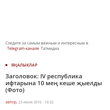
Следите за самым важным и интересным в
Telegram-канале
Татмедиа
ЯҢАЛЫКЛАР
Заголовок: IV республика
ифтарына 10 мең кеше җыелды
(Фото)
автор,
23 июня 2016 - 10:32