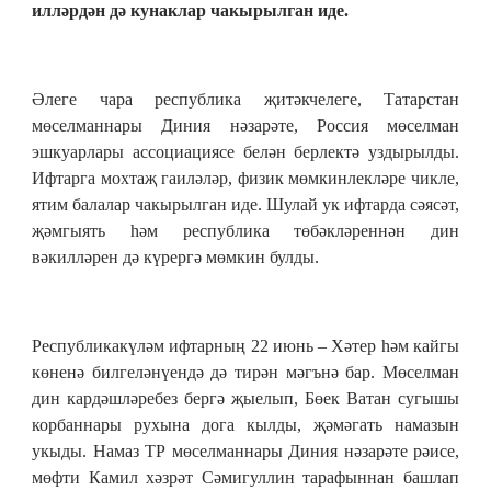
илләрдән дә кунаклар чакырылган иде.
Әлеге чара республика җитәкчелеге, Татарстан
мөселманнары Диния нәзарәте, Россия мөселман
эшкуарлары ассоциациясе белән берлектә уздырылды.
Ифтарга мохтаҗ гаиләләр, физик мөмкинлекләре чикле,
ятим балалар чакырылган иде. Шулай ук ифтарда сәясәт,
җәмгыять һәм республика төбәкләреннән дин
вәкилләрен дә күрергә мөмкин булды.
Республикакүләм ифтарның 22 июнь – Хәтер һәм кайгы
көненә билгеләнүендә дә тирән мәгънә бар. Мөселман
дин кардәшләребез бергә җыелып, Бөек Ватан сугышы
корбаннары рухына дога кылды, җәмәгать намазын
укыды. Намаз ТР мөселманнары Диния нәзарәте рәисе,
мөфти Камил хәзрәт Сәмигуллин тарафыннан башлап