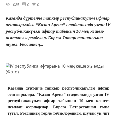
1085
0
0
Казанда дүртенче тапкыр республикакүләм ифтар
оештырылды. “Казан Арена” стадионында узган IV
республикакүләм ифтар табынын 10 мең кешегә
исәпләп әзерләделәр. Бирегә Татарстаннан гына
түгел, Россиянең...
Казанда дүртенче тапкыр республикакүләм ифтар
оештырылды. “Казан Арена” стадионында узган IV
республикакүләм ифтар табынын 10 мең кешегә
исәпләп әзерләделәр. Бирегә Татарстаннан гына
түгел, Россиянең төрле төбәкләреннән, шулай ук чит