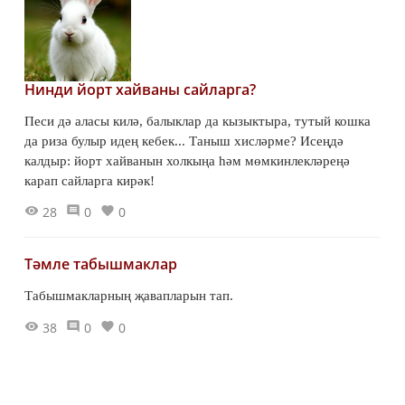
Нинди йорт хайваны сайларга?
Песи дә аласы килә, балыклар да кызыктыра, тутый кошка
да риза булыр идең кебек... Таныш хисләрме? Исеңдә
калдыр: йорт хайванын холкыңа һәм мөмкинлекләреңә
карап сайларга кирәк!
28
0
0
Тәмле табышмаклар
Табышмакларның җавапларын тап.
38
0
0