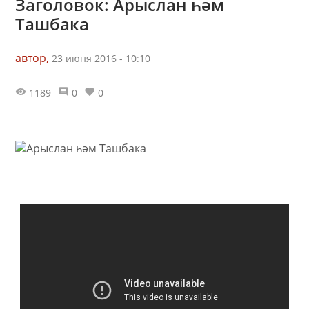
Заголовок: Арыслан һәм
Ташбака
автор,
23 июня 2016 - 10:10
1189
0
0