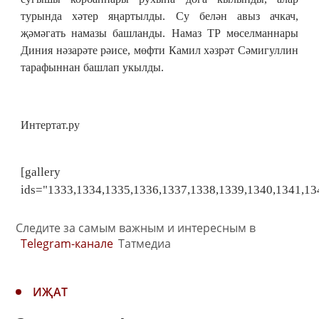
турында хәтер яңартылды. Су белән авыз ачкач,
җәмәгать намазы башланды. Намаз ТР мөселманнары
Диния нәзарәте рәисе, мөфти Камил хәзрәт Сәмигуллин
тарафыннан башлап укылды.
Интертат.ру
[gallery
ids="1333,1334,1335,1336,1337,1338,1339,1340,1341,13
Следите за самым важным и интересным в
Telegram-канале
Татмедиа
ИҖАТ