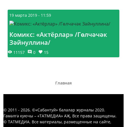
19 марта 2019 - 11:59
Комикс: «Актёрлар» /Гөлчәчәк
Зәйнуллина/
11157
0
15
Главная
© 2011 - 2026. ©«Сабантуй» балалар журналы 2020.
Гамәлгә куючы – «ТАТМЕДИА» АҖ. Все права защищены.
© ТАТМЕДИА. Все материалы, размещенные на сайте,