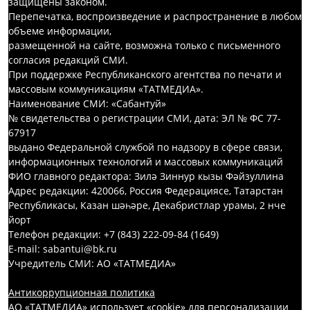
защищены законом.
Перепечатка, воспроизведение и распространение в любом
объеме информации,
размещенной на сайте, возможна только с письменного
согласия редакций СМИ.
При поддержке Республиканского агентства по печати и
массовым коммуникациям «ТАТМЕДИА».
Наименование СМИ: «Сабантуй»
№ свидетельства о регистрации СМИ, дата: ЭЛ № ФС 77-
67917
выдано Федеральной службой по надзору в сфере связи,
информационных технологий и массовых коммуникаций
ФИО главного редактора: Зилә Зиннур кызы Фәйзуллина
Адрес редакции: 420066, Россия Федерациясе, Татарстан
Республикасы, Казан шәһәре, Декабристлар урамы, 2 нче
йорт
Телефон редакции: +7 (843) 222-09-84 (1649)
E-mail: sabantui@bk.ru
Учредитель СМИ: АО «ТАТМЕДИА»
Антикоррупционная политика
АО «ТАТМЕДИА» использует «cookie»
для персонализации