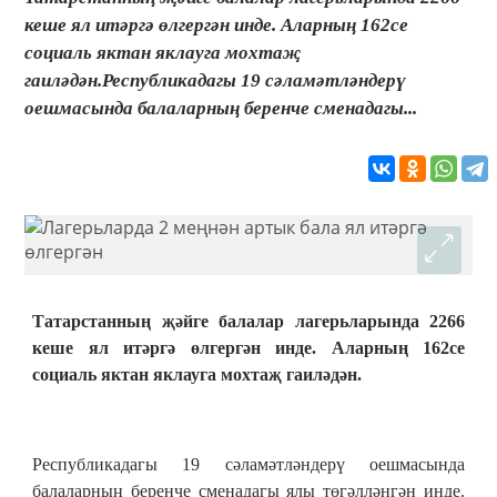
кеше ял итәргә өлгергән инде. Аларның 162се
социаль яктан яклауга мохтаҗ
гаиләдән.Республикадагы 19 сәламәтләндерү
оешмасында балаларның беренче сменадагы...
Татарстанның җәйге балалар лагерьларында 2266
кеше ял итәргә өлгергән инде. Аларның 162се
социаль яктан яклауга мохтаҗ гаиләдән.
Республикадагы 19 сәламәтләндерү оешмасында
балаларның беренче сменадагы ялы төгәлләнгән инде.