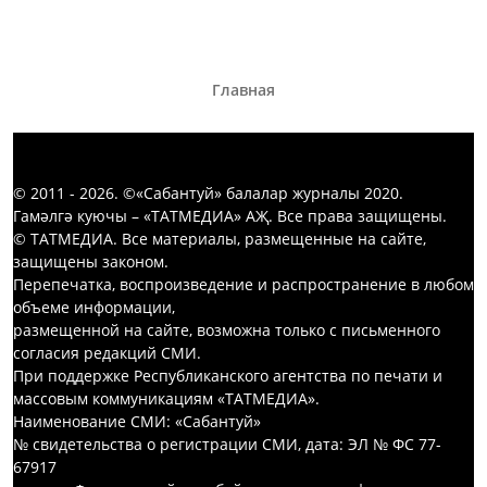
Главная
© 2011 - 2026. ©«Сабантуй» балалар журналы 2020.
Гамәлгә куючы – «ТАТМЕДИА» АҖ. Все права защищены.
© ТАТМЕДИА. Все материалы, размещенные на сайте,
защищены законом.
Перепечатка, воспроизведение и распространение в любом
объеме информации,
размещенной на сайте, возможна только с письменного
согласия редакций СМИ.
При поддержке Республиканского агентства по печати и
массовым коммуникациям «ТАТМЕДИА».
Наименование СМИ: «Сабантуй»
№ свидетельства о регистрации СМИ, дата: ЭЛ № ФС 77-
67917