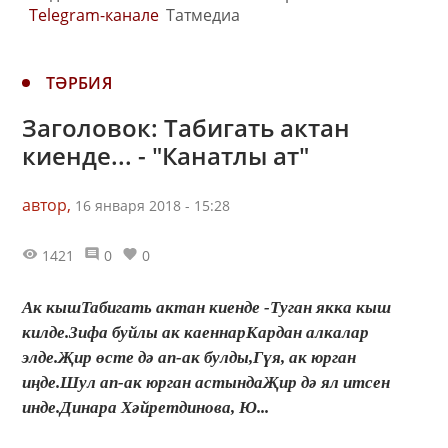
Telegram-канале
Татмедиа
ТӘРБИЯ
Заголовок: Табигать актан
киенде... - "Канатлы ат"
автор,
16 января 2018 - 15:28
1421
0
0
Ак кышТабигать актан киенде -Туган якка кыш
килде.Зифа буйлы ак каеннарКардан алкалар
элде.Җир өсте дә ап-ак булды,Гүя, ак юрган
иңде.Шул ап-ак юрган астындаҖир дә ял итсен
инде.Динара Хәйретдинова, Ю...