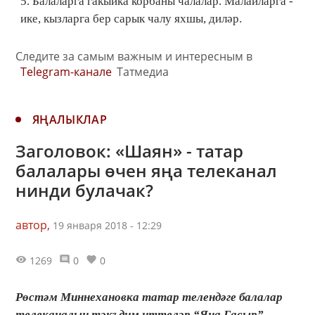
5. Балаларга гакыйка корбаны чалалар. Малайларга -
ике, кызларга бер сарык чалу яхшы, диләр.
Следите за самым важным и интересным в
Telegram-канале
Татмедиа
ЯҢАЛЫКЛАР
Заголовок: «Шаян» - татар
балалары өчен яңа телеканал
нинди булачак?
автор,
19 января 2018 - 12:29
1269
0
0
Рөстәм Миннехановка татар телендәге балалар
телеканалын тәкъдим иттеләр.“Яңа Гасыр”