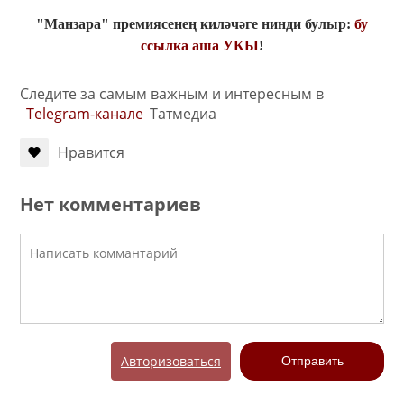
"Манзара" премиясенең киләчәге нинди булыр:
бу
ссылка аша УКЫ
!
Следите за самым важным и интересным в
Telegram-канале
Татмедиа
Нравится
Нет комментариев
Авторизоваться
Отправить