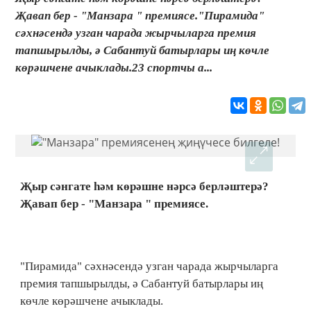
Җавап бер - "Манзара " премиясе."Пирамида"
сәхнәсендә узган чарада жырчыларга премия
тапшырылды, ә Сабантуй батырлары иң көчле
көрәшчене ачыклады.23 спортчы а...
Җыр сәнгате һәм көрәшне нәрсә берләштерә?
Җавап бер - "Манзара " премиясе.
"Пирамида" сәхнәсендә узган чарада жырчыларга
премия тапшырылды, ә Сабантуй батырлары иң
көчле көрәшчене ачыклады.