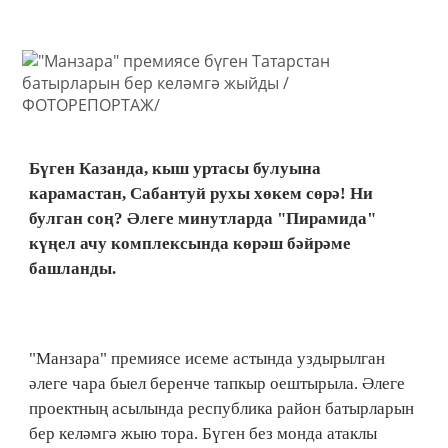
Бүген Казанда, кыш уртасы булуына
карамастан, Сабантуй рухы хөкем сөрә! Ни
булган соң? Әлеге минутларда "Пирамида"
күңел ачу комплексында көрәш бәйрәме
башланды.
"Манзара" премиясе исеме астында уздырылган
әлеге чара быел беренче тапкыр оештырыла. Әлеге
проектның асылында республика район батырларын
бер келәмгә жыю тора. Бүген без монда атаклы