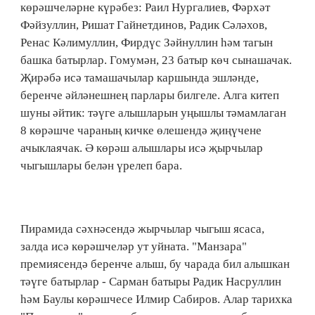
көрәшчеләрне күрәбез: Раил Нургалиев, Фәрхәт
Фәйзуллин, Ришат Гайнетдинов, Радик Сәләхов,
Ренас Кәлимуллин, Фирдүс Зәйнуллин һәм тагын
башка батырлар. Гомумән, 23 батыр көч сынашачак.
Җирәбә исә тамашачылар каршында эшләнде,
беренче әйләнешнең парлары билгеле. Алга китеп
шуны әйтик: тәүге алышларын уңышлы тәмамлаган
8 көрәшче чараның кичке өлешендә җиңүчене
ачыклаячак. Ә көрәш алышлары исә җырчылар
чыгышлары белән үрелеп бара.
Пирамида сәхнәсендә жырчылар чыгыш ясаса,
залда исә көрәшчеләр ут уйната. "Манзара"
премиясендә беренче алыш, бу чарада бил алышкан
тәүге батырлар - Сарман батыры Радик Насруллин
һәм Баулы көрәшчесе Илмир Сабиров. Алар тарихка