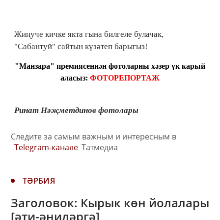
Жиңуче кичке якта гына билгеле булачак,
"Сабантуй" сайтын күзәтеп барыгыз!
"Манзара" премиясеннән фотоларны хәзер үк карый
аласыз:
ФОТОРЕПОРТАЖ
Ринат Нәҗметдинов фотолары
Следите за самым важным и интересным в
Telegram-канале
Татмедиа
ТӘРБИЯ
Заголовок: Кырык көн йолалары
[әти-әниләргә]