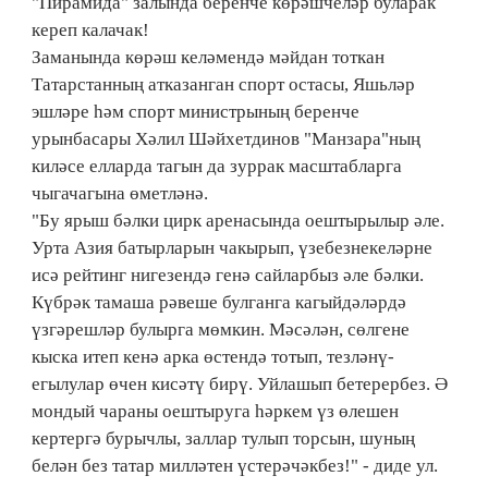
"Пирамида" залында беренче көрәшчеләр буларак
кереп калачак!
Заманында көрәш келәмендә мәйдан тоткан
Татарстанның атказанган спорт остасы, Яшьләр
эшләре һәм спорт министрының беренче
урынбасары Хәлил Шәйхетдинов "Манзара"ның
киләсе елларда тагын да зуррак масштабларга
чыгачагына өметләнә.
"Бу ярыш бәлки цирк аренасында оештырылыр әле.
Урта Азия батырларын чакырып, үзебезнекеләрне
исә рейтинг нигезендә генә сайларбыз әле бәлки.
Күбрәк тамаша рәвеше булганга кагыйдәләрдә
үзгәрешләр булырга мөмкин. Мәсәлән, сөлгене
кыска итеп кенә арка өстендә тотып, тезләнү-
егылулар өчен кисәтү бирү. Уйлашып бетерербез. Ә
мондый чараны оештыруга һәркем үз өлешен
кертергә бурычлы, заллар тулып торсын, шуның
белән без татар милләтен үстерәчәкбез!" - диде ул.