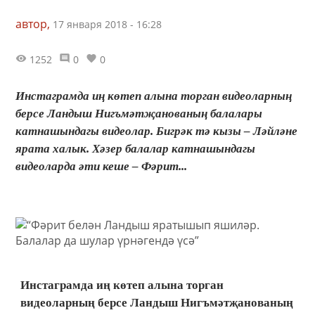
автор,
17 января 2018 - 16:28
1252
0
0
Инстаграмда иң көтеп алына торган видеоларның
берсе Ландыш Нигъмәтҗанованың балалары
катнашындагы видеолар. Бигрәк тә кызы – Ләйләне
ярата халык. Хәзер балалар катнашындагы
видеоларда әти кеше – Фәрит...
Инстаграмда иң көтеп алына торган
видеоларның берсе Ландыш Нигъмәтҗанованың