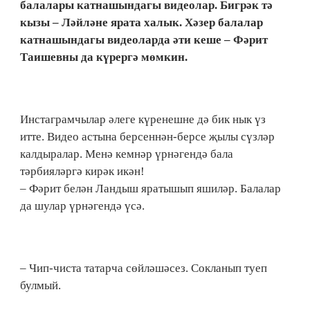
балалары катнашындагы видеолар. Бигрәк тә
кызы – Ләйләне ярата халык. Хәзер балалар
катнашындагы видеоларда әти кеше – Фәрит
Таишевны да күрергә мөмкин.
Инстаграмчылар әлеге күренешне дә бик нык үз
итте. Видео астына берсеннән-берсе җылы сүзләр
калдыралар. Менә кемнәр үрнәгендә бала
тәрбияләргә кирәк икән!
– Фәрит белән Ландыш яратышып яшиләр. Балалар
да шулар үрнәгендә үсә.
– Чип-чиста татарча сөйләшәсез. Сокланып туеп
булмый.