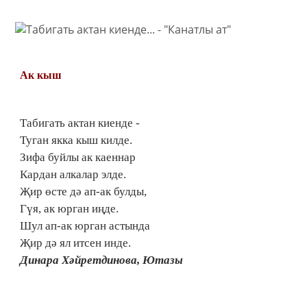
Ак кыш
Табигать актан киенде -
Туган якка кыш килде.
Зифа буйлы ак каеннар
Кардан алкалар элде.
Җир өсте дә ап-ак булды,
Гүя, ак юрган иңде.
Шул ап-ак юрган астында
Җир дә ял итсен инде.
Динара Хәйретдинова, Ютазы