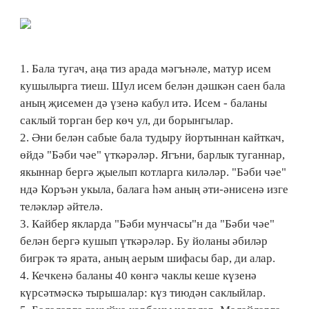
1. Бала тугач, аңа тиз арада мәгънәле, матур исем
кушылырга тиеш. Шул исем белән дәшкән саен бала
аның җисемен дә үзенә кабул итә. Исем - баланы
саклый торган бер көч ул, ди борынгылар.
2. Әни белән сабые бала тудыру йортыннан кайткач,
өйдә "Бәби чәе" үткәрәләр. Ягъни, барлык туганнар,
якыннар бергә җыелып котларга киләләр. "Бәби чәе"
ндә Коръән укыла, балага һәм аның әти-әнисенә изге
теләкләр әйтелә.
3. Кайбер якларда "Бәби мунчасы"н да "Бәби чәе"
белән бергә кушып үткәрәләр. Бу йоланы әбиләр
бигрәк тә ярата, аның аерым шифасы бар, ди алар.
4. Кечкенә баланы 40 көнгә чаклы кеше күзенә
күрсәтмәскә тырышалар: күз тиюдән саклыйлар.