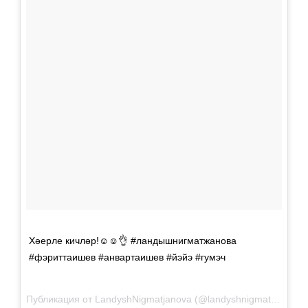
Хәерле кичләр!☺️☺️👌 #ландышнигматжанова
#фэриттаишев #анвартаишев #йэйэ #гумэч
Публикация от
LandyshNigmatjanova
(@landyshnigmatjanova)