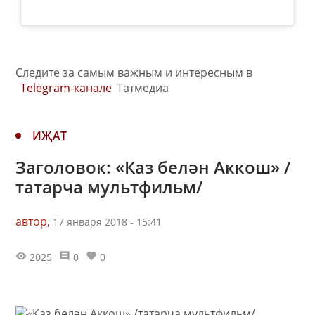
Следите за самым важным и интересным в
Telegram-канале
Татмедиа
ИҖАТ
Заголовок: «Каз белән Аккош» /
татарча мультфильм/
автор,
17 января 2018 - 15:41
2025
0
0