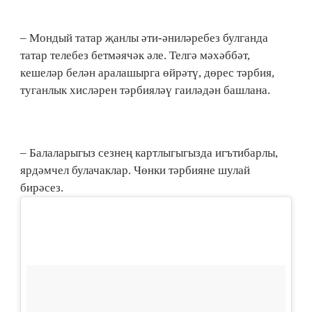
– Мондый татар җанлы әти-әниләребез булганда
татар телебез бетмәячәк әле. Телгә мәхәббәт,
кешеләр белән аралашырга өйрәтү, дөрес тәрбия,
туганлык хисләрен тәрбияләү гаиләдән башлана.
– Балаларыгыз сезнең картлыгыгызда игътибарлы,
ярдәмчел булачаклар. Чөнки тәрбияне шулай
бирәсез.