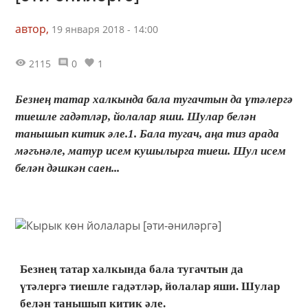
автор,
19 января 2018 - 14:00
2115
0
1
Безнең татар халкында бала тугачтын да үтәлергә
тиешле гадәтләр, йолалар яши. Шулар белән
танышып китик әле.1. Бала тугач, аңа тиз арада
мәгънәле, матур исем кушылырга тиеш. Шул исем
белән дәшкән саен...
Безнең татар халкында бала тугачтын да
үтәлергә тиешле гадәтләр, йолалар яши. Шулар
белән танышып китик әле.