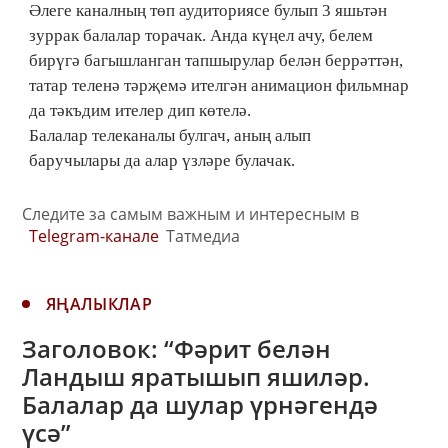
Әлеге каналның төп аудиториясе булып 3 яшьтән
зуррак балалар торачак. Анда күңел ачу, белем
бирүгә багышланган тапшырулар белән беррәттән,
татар теленә тәрҗемә ителгән анимацион фильмнар
да тәкъдим ителер дип көтелә.
Балалар телеканалы булгач, аның алып
баручылары да алар үзләре булачак.
Следите за самым важным и интересным в
Telegram-канале
Татмедиа
ЯҢАЛЫКЛАР
Заголовок: “Фәрит белән
Ландыш яратышып яшиләр.
Балалар да шулар үрнәгендә
үсә”