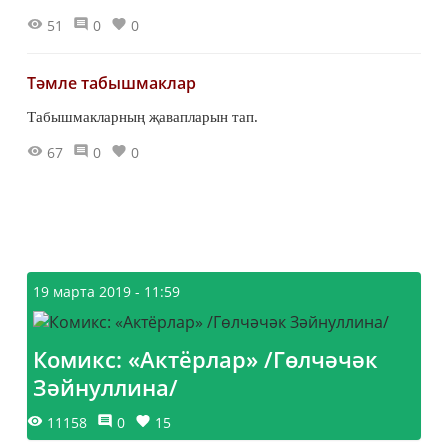
51
0
0
Тәмле табышмаклар
Табышмакларның җавапларын тап.
67
0
0
19 марта 2019 - 11:59
Комикс: «Актёрлар» /Гөлчәчәк
Зәйнуллина/
11158
0
15