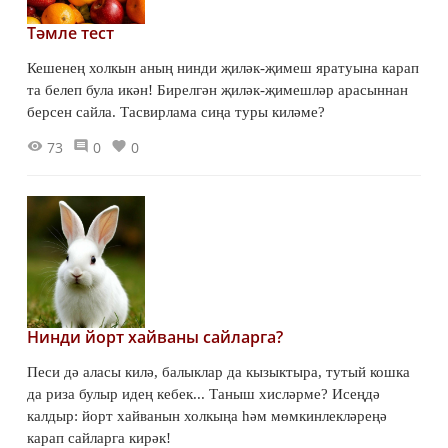
Тәмле тест
Кешенең холкын аның нинди җиләк-җимеш яратуына карап
та белеп була икән! Бирелгән җиләк-җимешләр арасыннан
берсен сайла. Тасвирлама сиңа туры киләме?
73
0
0
Нинди йорт хайваны сайларга?
Песи дә аласы килә, балыклар да кызыктыра, тутый кошка
да риза булыр идең кебек... Таныш хисләрме? Исеңдә
калдыр: йорт хайванын холкыңа һәм мөмкинлекләреңә
карап сайларга кирәк!