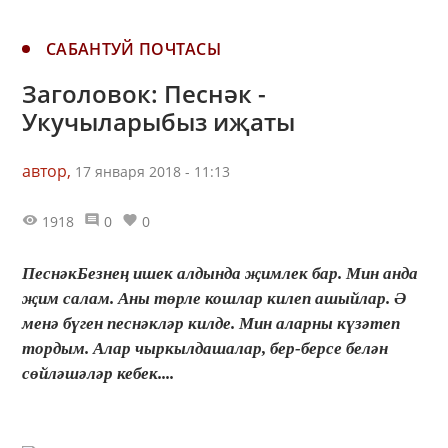
САБАНТУЙ ПОЧТАСЫ
Заголовок: Песнәк -
Укучыларыбыз иҗаты
автор,
17 января 2018 - 11:13
1918
0
0
ПеснәкБезнең ишек алдында җимлек бар. Мин анда
җим салам. Аны төрле кошлар килеп ашыйлар. Ә
менә бүген песнәкләр килде. Мин аларны күзәтеп
тордым. Алар чыркылдашалар, бер-берсе белән
сөйләшәләр кебек....