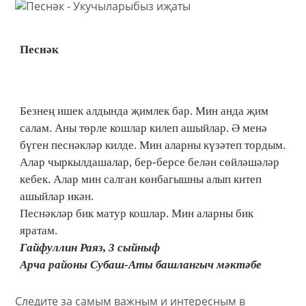
Песнәк
Безнең ишек алдында җимлек бар. Мин анда җим
салам. Аны төрле кошлар килеп ашыйлар. Ә менә
бүген песнәкләр килде. Мин аларны күзәтеп тордым.
Алар чыркылдашалар, бер-берсе белән сөйләшәләр
кебек. Алар мин салган көнбагышны алып китеп
ашыйлар икән.
Песнәкләр бик матур кошлар. Мин аларны бик
яратам.
Гайфуллин Раяз, 3 сыйныф
Арча районы Субаш-Аты башлангыч мәктәбе
Следите за самым важным и интересным в