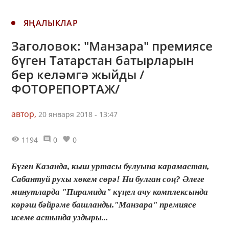
ЯҢАЛЫКЛАР
Заголовок: "Манзара" премиясе
бүген Татарстан батырларын
бер келәмгә жыйды /
ФОТОРЕПОРТАЖ/
автор,
20 января 2018 - 13:47
1194
0
0
Бүген Казанда, кыш уртасы булуына карамастан,
Сабантуй рухы хөкем сөрә! Ни булган соң? Әлеге
минутларда "Пирамида" күңел ачу комплексында
көрәш бәйрәме башланды."Манзара" премиясе
исеме астында уздыры...