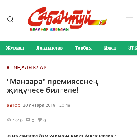
Журнал
Яңалыклар
Тәрбия
Иҗат
ЗТ
ЯҢАЛЫКЛАР
"Манзара" премиясенең
җиңүчесе билгеле!
автор,
20 января 2018 - 20:48
1010
0
0
Җыр сәнгате һәм көрәшне нәрсә берләштерә?