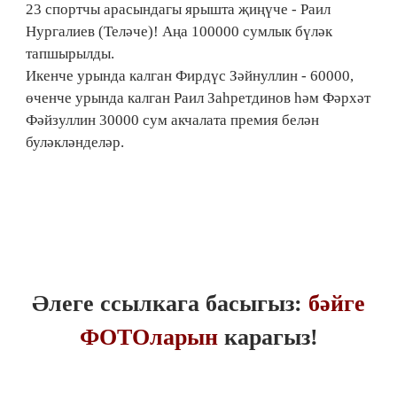
23 спортчы арасындагы ярышта җиңүче - Раил
Нургалиев (Теләче)! Аңа 100000 сумлык бүләк
тапшырылды.
Икенче урында калган Фирдүс Зәйнуллин - 60000,
өченче урында калган Раил Заһретдинов һәм Фәрхәт
Фәйзуллин 30000 сум акчалата премия белән
буләкләнделәр.
Әлеге ссылкага басыгыз:
бәйге
ФОТОларын
карагыз!