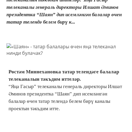
телеканалы генераль директоры Илшат Әминов
президентка “Шаян” дип исемләнгән балалар өчен
татар телендә белем бирү к...
Рөстәм Миннехановка татар телендәге балалар
телеканалын тәкъдим иттеләр.
“Яңа Гасыр” телеканалы генераль директоры Илшат
Әминов президентка “Шаян” дип исемләнгән
балалар өчен татар телендә белем бирү каналы
проектын тәкъдим итте.