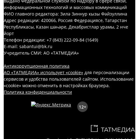
выдано Федеральной службой по надзору в сфере связи,
информационных технологий и массовых коммуникаций
ФИО главного редактора: Зилә Зиннур кызы Фәйзуллина
Адрес редакции: 420066, Россия Федерациясе, Татарстан
Республикасы, Казан шәһәре, Декабристлар урамы, 2 нче
йорт
Телефон редакции: +7 (843) 222-09-84 (1649)
E-mail: sabantui@bk.ru
Учредитель СМИ: АО «ТАТМЕДИА»
Антикоррупционная политика
АО «ТАТМЕДИА» использует «cookie»
для персонализации
сервисов и удобства пользователей сайтом. Использование
«cookie» можно отменить в настройках браузера.
Политика конфиденциальности
12+