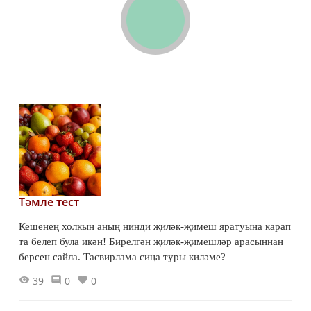
Тәмле тест
Кешенең холкын аның нинди җиләк-җимеш яратуына карап
та белеп була икән! Бирелгән җиләк-җимешләр арасыннан
берсен сайла. Тасвирлама сиңа туры киләме?
39
0
0