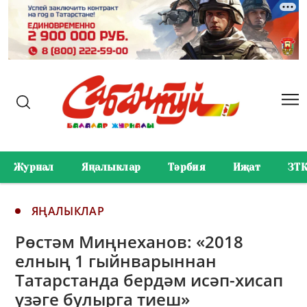
Журнал
Яңалыклар
Тәрбия
Иҗат
ЗТ
ЯҢАЛЫКЛАР
Рөстәм Миңнеханов: «2018
елның 1 гыйнварыннан
Татарстанда бердәм исәп-хисап
үзәге булырга тиеш»