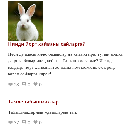
Нинди йорт хайваны сайларга?
Песи дә аласы килә, балыклар да кызыктыра, тутый кошка
да риза булыр идең кебек... Таныш хисләрме? Исеңдә
калдыр: йорт хайванын холкыңа һәм мөмкинлекләреңә
карап сайларга кирәк!
28
0
0
Тәмле табышмаклар
Табышмакларның җавапларын тап.
37
0
0