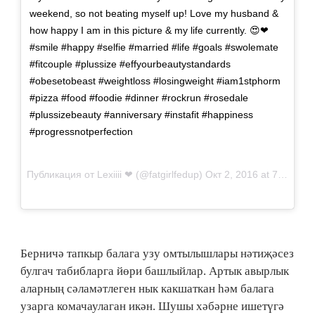
weekend, so not beating myself up! Love my husband &
how happy I am in this picture & my life currently. 😍❤
#smile #happy #selfie #married #life #goals #swolemate
#fitcouple #plussize #effyourbeautystandards
#obesetobeast #weightloss #losingweight #iam1stphorm
#pizza #food #foodie #dinner #rockrun #rosedale
#plussizebeauty #anniversary #instafit #happiness
#progressnotperfection
Публикация от
Lexiiii ❤
(@fatgirlfedup)
Окт 2, 2016 at 7:22 PDT
Берничә тапкыр балага узу омтылышлары нәтиҗәсез
булгач табибларга йөри башлыйлар. Артык авырлык
аларның сәламәтлеген нык какшаткан һәм балага
узарга комачаулаган икән. Шушы хәбәрне ишетүгә