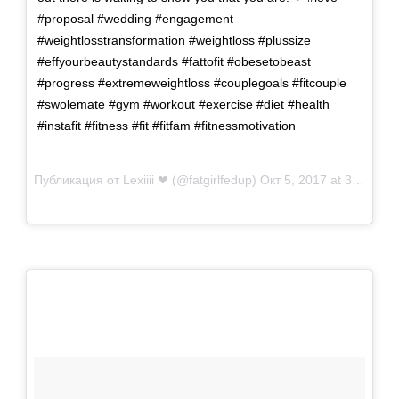
#proposal #wedding #engagement
#weightlosstransformation #weightloss #plussize
#effyourbeautystandards #fattofit #obesetobeast
#progress #extremeweightloss #couplegoals #fitcouple
#swolemate #gym #workout #exercise #diet #health
#instafit #fitness #fit #fitfam #fitnessmotivation
Публикация от
Lexiiii ❤
(@fatgirlfedup)
Окт 5, 2017 at 3:37 PDT