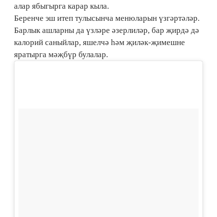
алар ябыгырга карар кыла.
Беренче эш итеп тулысынча менюларын үзгәртәләр.
Барлык ашларны да үзләре әзерлиләр, бар җирдә дә
калорий саныйлар, яшелчә һәм җиләк-җимешне
яратырга мәҗбүр булалар.