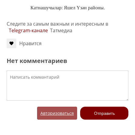
Катнашучылар: Яшел Үзән районы.
Следите за самым важным и интересным в
Telegram-канале
Татмедиа
Нравится
Нет комментариев
Авторизоваться
Отправить