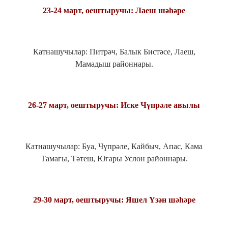
23-24 март, оештыручы: Лаеш шәһәре
Катнашучылар: Питрәч, Балык Бистәсе, Лаеш,
Мамадыш районнары.
26-27 март, оештыручы: Иске Чүпрәле авылы
Катнашучылар: Буа, Чүпрәле, Кайбыч, Апас, Кама
Тамагы, Тәтеш, Югары Услон районнары.
29-30 март, оештыручы: Яшел Үзән шәһәре