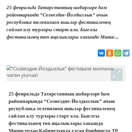
25 февральдә Татарстанның шәһәрләре һәм
районнарында “Созвездие-Йолдызлык” ачык
республика телевизион яшьләр фестиваленең
сайлап алу турлары старт ала. Быелгы
фестивальнең төп яңалыклары хакында Минис...
25 февральдә Татарстанның шәһәрләре һәм
районнарында “Созвездие-Йолдызлык” ачык
республика телевизион яшьләр фестиваленең
сайлап алу турлары старт ала. Быелгы
фестивальнең төп яңалыклары хакында
Министрлар Кабинетында узган брифингта ТР