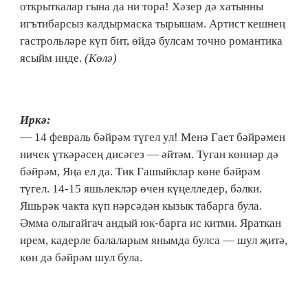
открыткалар гына да ни тора! Хәзер дә хатынны
игътибарсыз калдырмаска тырышам. Артист кешнең
гастрольләре күп бит, өйдә булсам точно романтика
ясыйм инде.
(Көлә)
Иркә:
— 14 февраль бәйрәм түгел ул! Менә Гает бәйрәмен
ничек үткәрәсең дисәгез — әйтәм. Туган көннәр дә
бәйрәм, Яңа ел да. Тик Гашыйклар көне бәйрәм
түгел. 14-15 яшьлекләр өчен күңелледер, бәлки.
Яшьрәк чакта күп нәрсәдән кызык табарга була.
Әмма олыгайгач андый юк-барга ис китми. Яраткан
ирем, кадерле балаларым янымда булса — шул җитә,
көн дә бәйрәм шул була.