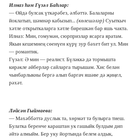
Илназ һәм Гүзәл Баһлар:
— Өйдә булсак үткәрәбез, әлбәттә. Балаларны
йоклатып, шәмнәр кабызып...
(көлешәләр)
Суыткыч
хәтле открыткаларга хәтле бирешкән бар яшь чакта.
Илназ: Мин, гомумән, сюрпризлар ясарга яратам.
Якын кешемнең сөенүен күрү зур бәхет бит ул. Мин
— романтик.
Гүзәл: Ә мин — реалист. Бүләккә дә тормышта
кирәкле әйберләр сайларга тырышам. Хис белән
чынбарлыкны бергә алып баргач яшәве дә җиңел,
рәхәт.
Ләйсән Гыймаева:
— Мәхәббәттә дуслык та, хөрмәт тә булырга тиеш.
Булатка беренче караштан ук гашыйк булдым дип
әйтә алмыйм. Бер уку йортында белем алдык,