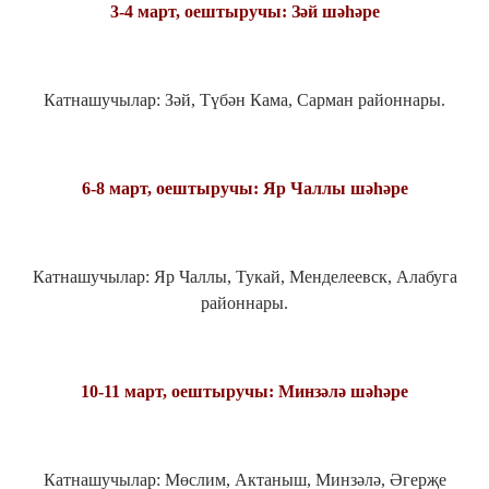
3-4 март, оештыручы: Зәй шәһәре
Катнашучылар: Зәй, Түбән Кама, Сарман районнары.
6-8 март, оештыручы: Яр Чаллы шәһәре
Катнашучылар: Яр Чаллы, Тукай, Менделеевск, Алабуга
районнары.
10-11 март, оештыручы: Минзәлә шәһәре
Катнашучылар: Мөслим, Актаныш, Минзәлә, Әгерҗе