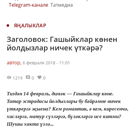
Telegram-канале
Татмедиа
ЯҢАЛЫКЛАР
Заголовок: Гашыйклар көнен
йолдызлар ничек үткәрә?
автор,
6 февраля 2018 - 11:01
1219
0
0
Тиздән 14 февраль, димәк — Гашыйклар көне.
Татар эстрадасы йолдызлары бу бәйрәмне ничек
үткәрергә җыена? Кем романтик, ә кем, киресенчә,
хисләргә, матур сүзләргә, бүләкләргә исе китми?
Шушы хакта үзлә...