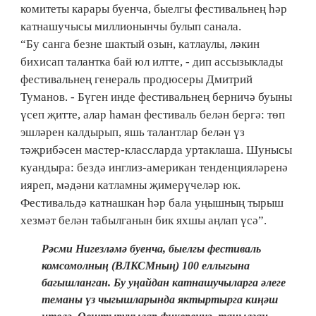
комитеты карары буенча, быелгы фестивальнең һәр
катнашучысы миллионынчы булып санала.
“Бу санга безне шактый озын, катлаулы, ләкин
бихисап талантка бай юл илтте, - дип ассызыклады
фестивальнең генераль продюсеры Дмитрий
Туманов. - Бүген инде фестивальнең берничә буыны
үсеп җитте, алар һаман фестиваль белән бергә: төп
эшләрен калдырып, яшь талантлар белән үз
тәҗрибәсен мастер-классларда уртаклаша. Шунысы
куандыра: бездә инглиз-американ тенденцияләренә
ияреп, мәдәни катламны җимерүчеләр юк.
Фестивальдә катнашкан һәр бала уңышның тырыш
хезмәт белән табылганын бик яхшы аңлап үсә”.
Рәсми Нигезләмә буенча, быелгы фестиваль
комсомолның (ВЛКСМның) 100 еллыгына
багышланган. Бу уңайдан катнашучыларга әлеге
теманы үз чыгышларында яктыртырга киңәш