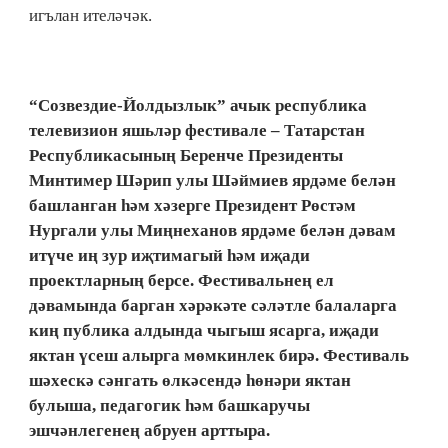
игълан ителәчәк.
“Созвездие-Йолдызлык” ачык республика
телевизион яшьләр фестивале – Татарстан
Республикасының Беренче Президенты
Минтимер Шәрип улы Шәймиев ярдәме белән
башланган һәм хәзерге Президент Рөстәм
Нургали улы Миңнеханов ярдәме белән дәвам
итүче иң зур иҗтимагый һәм иҗади
проектларның берсе. Фестивальнең ел
дәвамында барган хәрәкәте сәләтле балаларга
киң публика алдында чыгыш ясарга, иҗади
яктан үсеш алырга мөмкинлек бирә. Фестиваль
шәхескә сәнгать өлкәсендә һөнәри яктан
булыша, педагогик һәм башкаручы
эшчәнлегенең абруен арттыра.