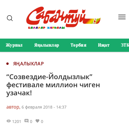
Журнал
Яңалыклар
Тәрбия
Иҗат
ЗТ
ЯҢАЛЫКЛАР
“Созвездие-Йолдызлык”
фестивале миллион чиген
узачак!
автор,
6 февраля 2018 - 14:37
1201
0
0