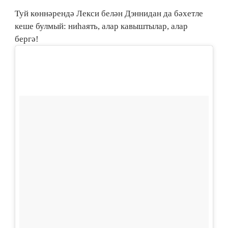
Туй көннәрендә Лекси белән Дэннидан да бәхетле
кеше булмый: ниһаять, алар кавыштылар, алар
бергә!