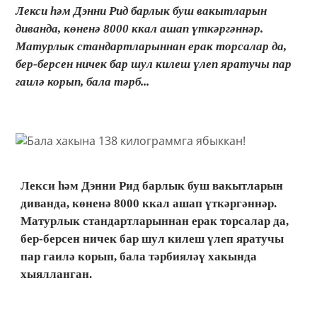
Лекси һәм Дэнни Рид барлык буш вакытларын
диванда, көненә 8000 ккал ашап үткәргәннәр.
Матурлык стандартларыннан ерак торсалар да,
бер-берсен ничек бар шул килеш үлеп яратучы пар
гаилә корып, бала тәрб...
Лекси һәм Дэнни Рид барлык буш вакытларын
диванда, көненә 8000 ккал ашап үткәргәннәр.
Матурлык стандартларыннан ерак торсалар да,
бер-берсен ничек бар шул килеш үлеп яратучы
пар гаилә корып, бала тәрбияләү хакында
хыялланган.