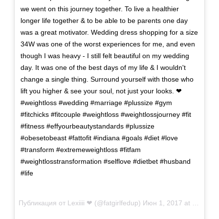
we went on this journey together. To live a healthier
longer life together & to be able to be parents one day
was a great motivator. Wedding dress shopping for a size
34W was one of the worst experiences for me, and even
though I was heavy - I still felt beautiful on my wedding
day. It was one of the best days of my life & I wouldn't
change a single thing. Surround yourself with those who
lift you higher & see your soul, not just your looks. ❤
#weightloss #wedding #marriage #plussize #gym
#fitchicks #fitcouple #weightloss #weightlossjourney #fit
#fitness #effyourbeautystandards #plussize
#obesetobeast #fattofit #indiana #goals #diet #love
#transform #extremeweightloss #fitfam
#weightlosstransformation #selflove #dietbet #husband
#life
Публикация от
Lexiiii ❤
(@fatgirlfedup)
Июн 1, 2017 at 11:30 PDT