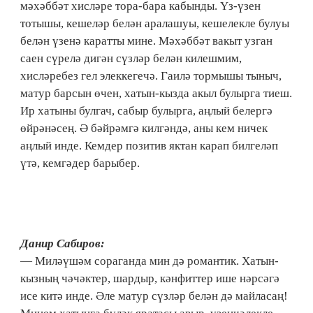
мәхәббәт хисләре тора-бара кабынды. Үз-үзен
тотышы, кешеләр белән аралашуы, кешелекле булуы
белән үзенә каратты мине. Мәхәббәт вакыт узган
саен сүрелә дигән сүзләр белән килешмим,
хисләребез гел элеккегечә. Гаилә тормышы тыныч,
матур барсын өчен, хатын-кызда акыл булырга тиеш.
Ир хатыны булгач, сабыр булырга, аңлый белергә
өйрәнәсең. Ә бәйрәмгә килгәндә, аны кем ничек
аңлый инде. Кемдер позитив яктан карап билгеләп
үтә, кемгәдер барыбер.
Данир Сабиров:
— Миләүшәм сораганда мин дә романтик. Хатын-
кызның чәчәктер, шардыр, кәнфиттер ише нәрсәгә
исе китә инде. Әле матур сүзләр белән дә майласаң!