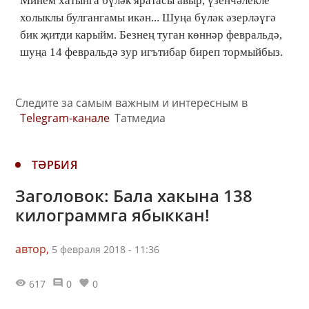
Минем хатынга бүләк яратасы авыр, үзенчәлекле
холыклы булгангамы икән... Шуңа бүләк әзерләүгә
бик җитди карыйм. Безнең туган көннәр февральдә,
шуңа 14 февральдә зур игътибар биреп тормыйбыз.
Следите за самым важным и интересным в
Telegram-канале
Татмедиа
ТӘРБИЯ
Заголовок: Бала хакына 138
килограммга ябыккан!
автор,
5 февраля 2018 - 11:36
617
0
0