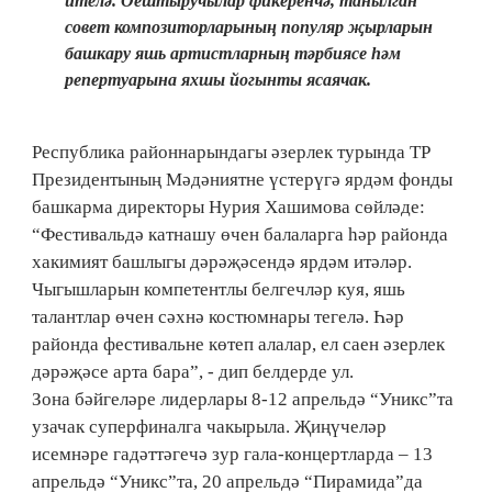
ителә. Оештыручылар фикеренчә, танылган
совет композиторларының популяр җырларын
башкару яшь артистларның тәрбиясе һәм
репертуарына яхшы йогынты ясаячак.
Республика районнарындагы әзерлек турында ТР
Президентының Мәдәниятне үстерүгә ярдәм фонды
башкарма директоры Нурия Хашимова сөйләде:
“Фестивальдә катнашу өчен балаларга һәр районда
хакимият башлыгы дәрәҗәсендә ярдәм итәләр.
Чыгышларын компетентлы белгечләр куя, яшь
талантлар өчен сәхнә костюмнары тегелә. Һәр
районда фестивальне көтеп алалар, ел саен әзерлек
дәрәҗәсе арта бара”, - дип белдерде ул.
Зона бәйгеләре лидерлары 8-12 апрельдә “Уникс”та
узачак суперфиналга чакырыла. Җиңүчеләр
исемнәре гадәттәгечә зур гала-концертларда – 13
апрельдә “Уникс”та, 20 апрельдә “Пирамида”да