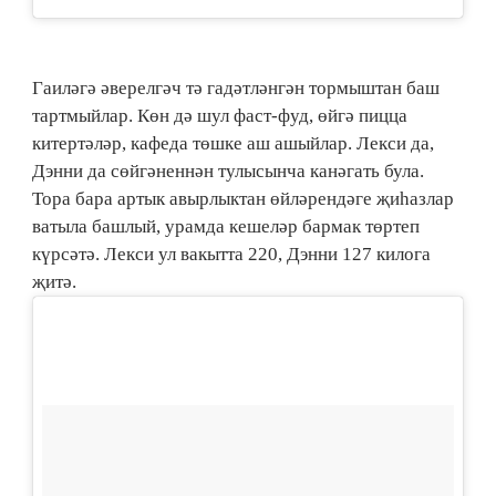
Гаиләгә әверелгәч тә гадәтләнгән тормыштан баш
тартмыйлар. Көн дә шул фаст-фуд, өйгә пицца
китертәләр, кафеда төшке аш ашыйлар. Лекси да,
Дэнни да сөйгәненнән тулысынча канәгать була.
Тора бара артык авырлыктан өйләрендәге җиһазлар
ватыла башлый, урамда кешеләр бармак төртеп
күрсәтә. Лекси ул вакытта 220, Дэнни 127 килога
җитә.