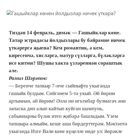
Тиздән 14 февраль, димәк — Гашыйклар көне.
Татар эстрадасы йолдызлары бу бәйрәмне ничек
үткәрергә җыена? Кем романтик, ә кем,
киресенчә, хисләргә, матур сүзләргә, бүләкләргә
исе китми? Шушы хакта үзләреннән сораштык
әле.
Рамил Шәрәпов:
— Беренче тапкыр 7-нче сыйныфта укыганда
гашыйк булдым. Сөйгәнем 5-тә укый. Әй йөрим
артыннан, әй йөрим! Әллә ни игътибар булмагач әни
запаска дип алып кайтып куйган шампунь,
сабыннарны бүләк итеп җибәрә башладым. Үзем
тапшыра алмыйм, кеше аша бирдерттерәм. Мәктәптә
укыганда Изге Вәли көне күңелле инде ул: йөрәкле