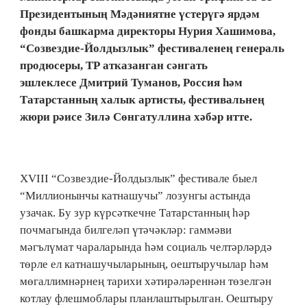
Президентының Мәдәниятне үстерүгә ярдәм
фонды башкарма директоры Нурия Хашимова,
“Созвездие-Йолдызлык” фестиваленең генераль
продюсеры, ТР атказанган сәнгать
эшлеклесе Дмитрий Туманов, Россия һәм
Татарстанның халык артисты, фестивальнең
жюри рәисе Зилә Сөнгатуллина хәбәр итте.
XVIII “Созвездие-Йолдызлык” фестивале быел
“Миллионынчы катнашучы” лозунгы астында
узачак. Бу зур күрсәткечне Татарстанның һәр
почмагында билгеләп үтәчәкләр: гаммәви
мәгълүмат чараларында һәм социаль челтәрләрдә
төрле ел катнашучыларының, оештыручылар һәм
мөгаллимнәрнең тарихи хәтирәләреннән төзелгән
котлау флешмоблары планлаштырылган. Оештыру