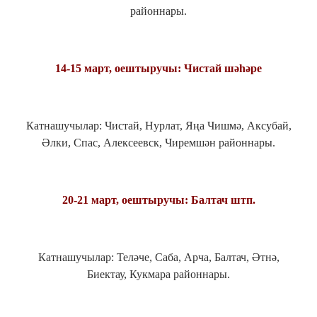
районнары.
14-15 март, оештыручы: Чистай шәһәре
Катнашучылар: Чистай, Нурлат, Яңа Чишмә, Аксубай,
Әлки, Спас, Алексеевск, Чиремшән районнары.
20-21 март, оештыручы: Балтач штп.
Катнашучылар: Теләче, Саба, Арча, Балтач, Әтнә,
Биектау, Кукмара районнары.