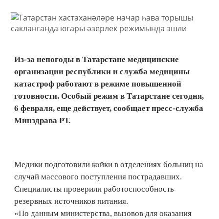
Из-за непогоды в Татарстане медицинские
организации республики и служба медицины
катастроф работают в режиме повышенной
готовности. Особый режим в Татарстане сегодня,
6 февраля, еще действует, сообщает пресс-служба
Минздрава РТ.
Медики подготовили койки в отделениях больниц на
случай массового поступления пострадавших.
Специалисты проверили работоспособность
резервных источников питания.
«По данным министерства, вызовов для оказания