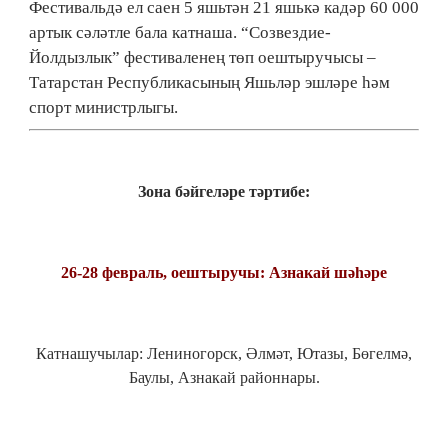
Фестивальдә ел саен 5 яшьтән 21 яшькә кадәр 60 000
артык сәләтле бала катнаша. “Созвездие-
Йолдызлык” фестиваленең төп оештыручысы –
Татарстан Республикасының Яшьләр эшләре һәм
спорт министрлыгы.
Зона бәйгеләре тәртибе:
26-28 февраль, оештыручы: Азнакай шәһәре
Катнашучылар: Лениногорск, Әлмәт, Ютазы, Бөгелмә,
Баулы, Азнакай районнары.