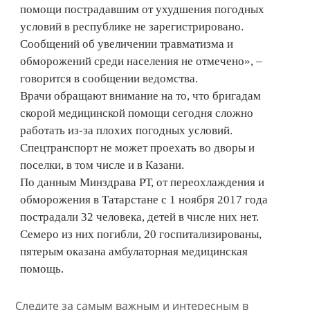
помощи пострадавшим от ухудшения погодных
условий в республике не зарегистрировано.
Сообщений об увеличении травматизма и
обморожений среди населения не отмечено», –
говорится в сообщении ведомства.
Врачи обращают внимание на то, что бригадам
скорой медицинской помощи сегодня сложно
работать из-за плохих погодных условий.
Спецтранспорт не может проехать во дворы и
поселки, в том числе и в Казани.
По данным Минздрава РТ, от переохлаждения и
обморожения в Татарстане с 1 ноября 2017 года
пострадали 32 человека, детей в числе них нет.
Семеро из них погибли, 20 госпитализированы,
пятерым оказана амбулаторная медицинская
помощь.
Следите за самым важным и интересным в