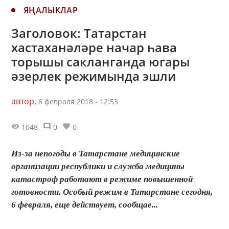
ЯҢАЛЫКЛАР
Заголовок: Татарстан
хастаханәләре начар һава
торышы сакланганда югары
әзерлек режимында эшли
автор,
6 февраля 2018 - 12:53
1048
0
0
Из-за непогоды в Татарстане медицинские
организации республики и служба медицины
катастроф работают в режиме повышенной
готовности. Особый режим в Татарстане сегодня,
6 февраля, еще действует, сообщае...