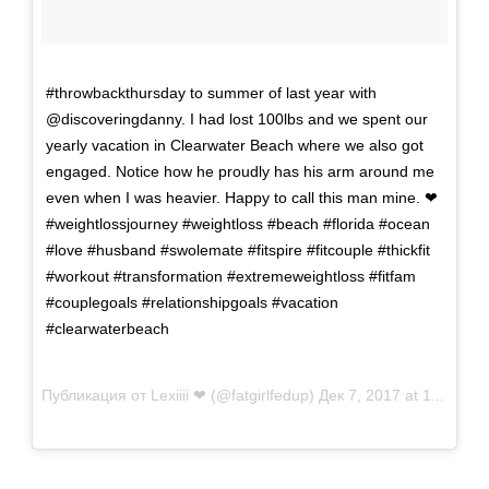
#throwbackthursday to summer of last year with
@discoveringdanny. I had lost 100lbs and we spent our
yearly vacation in Clearwater Beach where we also got
engaged. Notice how he proudly has his arm around me
even when I was heavier. Happy to call this man mine. ❤
#weightlossjourney #weightloss #beach #florida #ocean
#love #husband #swolemate #fitspire #fitcouple #thickfit
#workout #transformation #extremeweightloss #fitfam
#couplegoals #relationshipgoals #vacation
#clearwaterbeach
Публикация от
Lexiiii ❤
(@fatgirlfedup)
Дек 7, 2017 at 11:12 PST