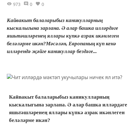
973
0
0
Кайвакыт балаларыбыз каникулларның
кыскалыгына зарлана. Ә алар башка илләрдәге
яшьтәшләренең яллары күпкә азрак икәнлеген
беләләрме икән?Мәсәлән, Европаның күп кенә
илләрендә җәйге каникуллар бездәге...
Кайвакыт балаларыбыз каникулларның
кыскалыгына зарлана. Ә алар башка илләрдәге
яшьтәшләренең яллары күпкә азрак икәнлеген
беләләрме икән?