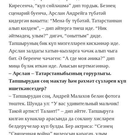
Киресенчә, “күп сөйләшмә” дип тордык. Безнең
сценарий буенча, Арслан Андрейга түбәтәй
кидергән вакытта: “Менә бу түбәтәй. Татарстаннан
алып килдем”, – дип әйтергә тиеш иде. “Ник
әйтмәдең, улым?” дигәч, “оныттым” диде.
Тапшыруның бик күп мизгелләрен кискәннәр иде.
Арслан залдагы хатын-кызларга чәчәк алып чыга
бит. Ә беренче чәчәген: “А где моя әника?” дип
миңа бүләк иткән иде. Анысын кертмәгәннәр.
– Арслан – Татарстаныбызның горурлыгы.
Тапшырудан соң мактау һәм рәхмәт сүзләрен күп
ишеткәнсездер?
– Тапшырудан соң, Андрей Малахов белән фотога
төштек. Шунда ул: “У вас удивительный мальчик!
Такой артист! Талант!” – дип әйтте. Тапшыруга
килгән кунаклар арасында да соклану хисләрен
белдерүчеләр күп булды. Бер актриса: “Сезнең
“Священная война” видеосын карагач, улым