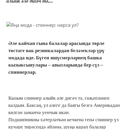
алыйк әле дигәч тә,...
Әле кайчан гына балалар арасында төрле
төстәге вак резинкалардан беләзекләр үрү
модада иде. Бүген яшүсмерләрнең башка
кызыксынулары – авызларында бер сүз –
спиннерлар.
Кызым спиннер алыйк әле дигәч тә, гаҗәпләнеп
калдым. Баксаң, ул әлеге дә баягы безгә Америкадан
килгән заманча уенчык икән.
Подшипникны хәтерләткән кечкенә генә спиннер үз
күчәре тирәсендә әйләнә, шуңа карап балалар