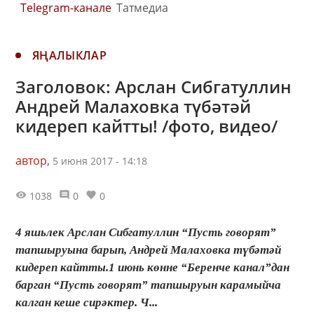
Telegram-канале
Татмедиа
ЯҢАЛЫКЛАР
Заголовок: Арслан Сибгатуллин
Андрей Малаховка түбәтәй
кидереп кайтты! /фото, видео/
автор,
5 июня 2017 - 14:18
1038
0
0
4 яшьлек Арслан Сибгатуллин “Пусть говорят”
тапшыруына барып, Андрей Малаховка түбәтәй
кидереп кайтты.1 июнь көнне “Беренче канал”дан
барган “Пусть говорят” тапшыруын карамыйча
калган кеше сирәктер. Ч...