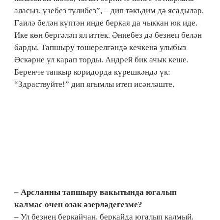
аласыз, үзебез түлибез”, – дип тәкъдим дә ясадылар.
Гаилә белән күптән инде беркая да чыккан юк иде.
Ике көн бергәләп ял иттек. Әниебез дә безнең белән
барды. Тапшыру төшерелгәндә кечкенә улыбыз
Әскәрне ул карап торды. Андрей бик ачык кеше.
Беренче тапкыр коридорда күрешкәндә үк:
“Здраствуйте!” дип ягымлы итеп исәнләште.
– Арсланны тапшыру вакытында югалып
калмас өчен озак әзерләдегезме?
– Ул безнең беркайчан, беркайда югалып калмый.