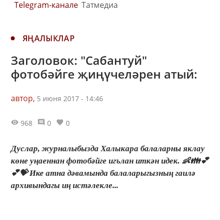
Telegram-канале
Татмедиа
ЯҢАЛЫКЛАР
Заголовок: "Сабантуй"
фотобәйге җиңүчеләрен атый:
автор,
5 июня 2017 - 14:46
968
0
0
Дуслар, журналыбызда Халыкара балаларны яклау
көне уңаеннан фотобәйге игълан иткән идек. 👶👪💕
💕💝 Ике атна дәвамында балаларыгызның гаилә
архивындагы иң истәлекле...