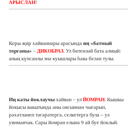
!
АРЫСЛАН
Коры җир хайваннары арасында
иң «батмый
торганы»
–
. Ул бөтенләй бата алмый:
ДИКОБРАЗ
аның күпсанлы энә куышлары һава белән тулы.
Иң каты йоклаучы
хайван – ул
. Кышкы
ЙОМРАН
йокысы вакытында аны оясыннан чыгарып,
рәхәтләнеп тәгәрәтергә, селкетергә була – ул
уянмаячак. Сары йомран елына 9 ай буе йоклый.