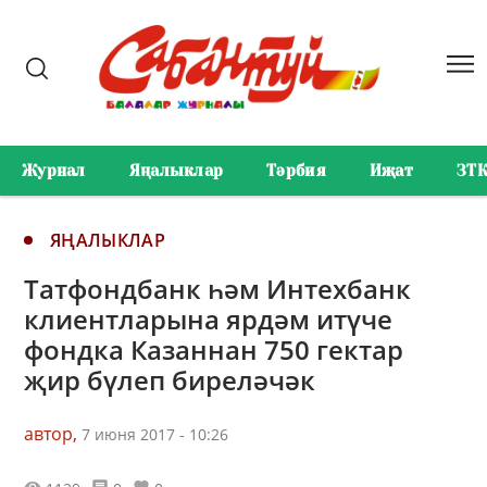
Журнал
Яңалыклар
Тәрбия
Иҗат
ЗТ
ЯҢАЛЫКЛАР
Татфондбанк һәм Интехбанк
клиентларына ярдәм итүче
фондка Казаннан 750 гектар
җир бүлеп биреләчәк
автор,
7 июня 2017 - 10:26