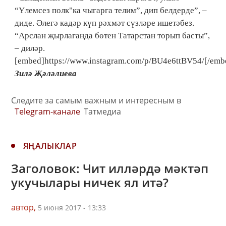
“Үлемсез полк"ка чыгарга телим”, дип белдерде”, –
диде. Әлегә кадәр күп рәхмәт сүзләре ишетәбез.
“Арслан җырлаганда бөтен Татарстан торып басты”,
– диләр.
[embed]https://www.instagram.com/p/BU4e6ttBV54/[/emb
Зилә Җәләлиева
Следите за самым важным и интересным в
Telegram-канале
Татмедиа
ЯҢАЛЫКЛАР
Заголовок: Чит илләрдә мәктәп
укучылары ничек ял итә?
автор,
5 июня 2017 - 13:33