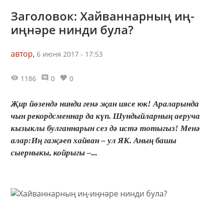
Заголовок: Хайваннарның иң-
иңнәре нинди була?
автор,
6 июня 2017 - 17:53
1186
0
0
Җир йөзендә нинди генә җан иясе юк! Араларында
чын рекордсменнар да күп. Шундыйларның аеруча
кызыклы булганнарын сез дә истә тотыгыз! Менә
алар:Иң гаҗәеп хайван – ул ЯК. Аның башы
сыерныкы, койрыгы –...