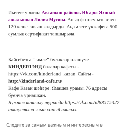
Икенче урында
Актаныш районы, Югары Яхшый
. Аның фотосурәте өчен
авылыннан Лилия Мусина
120 кеше тавыш калдырды. Аңа әлеге үк кафега 500
сумлык сертификат тапшырыла.
Бәйгебезгә “тәмле” бүләкләр өләшүче -
КИНДЕРЛЭНД
балалар кафесы -
https://vk.com/kinderland_kazan. Сайты -
http://kinderland-cafe.ru/
Кафе Казан шәһәре, Ямашев урамы, 76 адресы
буенча урнашкан.
Бүләкне каян алу турында https://vk.com/id88575327
аккаунтына язып сорый аласыз.
Следите за самым важным и интересным в