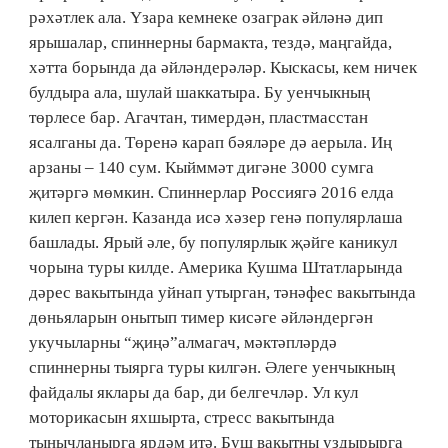
рәхәтлек ала. Үзара кемнеке озаграк әйләнә дип
ярышалар, спиннерны бармакта, тездә, маңгайда,
хәтта борында да әйләндерәләр. Кыскасы, кем ничек
булдыра ала, шулай шаккатыра. Бу уенчыкның
төрлесе бар. Агачтан, тимердән, пластмасстан
ясалганы да. Төренә карап бәяләре дә аерыла. Иң
арзаны – 140 сум. Кыйммәт дигәне 3000 сумга
җитәргә мөмкин. Спиннерлар Россиягә 2016 елда
килеп кергән. Казанда исә хәзер генә популярлаша
башлады. Ярый әле, бу популярлык җәйге каникул
чорына туры килде. Америка Кушма Штатларында
дәрес вакытында уйнап утырган, тәнәфес вакытында
дөньяларын онытып тимер кисәге әйләндергән
укучыларны “җиңә”алмагач, мәктәпләрдә
спиннерны тыярга туры килгән. Әлеге уенчыкның
файдалы яклары да бар, ди белгечләр. Ул кул
моторикасын яхшырта, стресс вакытында
тынычланырга ярдәм итә. Буш вакытны уздырырга