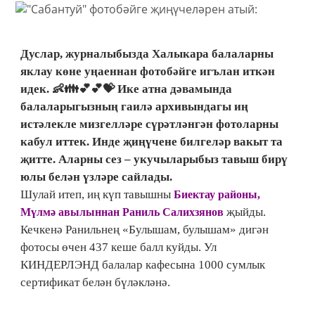
Дуслар, журналыбызда Халыкара балаларны
яклау көне уңаеннан фотобәйге игълан иткән
идек. 👶👪💕💕💝 Ике атна дәвамында
балаларыгызның гаилә архивындагы иң
истәлекле мизгелләре сүрәтләнгән фотоларны
кабул иттек. Инде җиңүчене билгеләр вакыт та
җитте. Аларны сез – укучыларыбыз тавыш бирү
юлы белән үзләре сайлады.
Шулай итеп, иң күп тавышны
Биектау районы,
җыйды.
Мүлмә авылыннан Раниль Салихзянов
Кечкенә Ранильнең «Булышам, булышам» дигән
фотосы өчен 437 кеше балл куйды. Ул
КИНДЕРЛЭНД балалар кафесына 1000 сумлык
сертификат белән бүләкләнә.