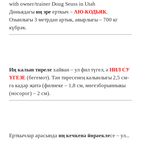
with owner/trainer Doug Seuss in Utah
Дөньядагы
иң эре
ерткыч –
.
АЮ-КОДЬЯК
Озынлыгы 3 метрдан артык, авырлыгы – 700 кг
күбрәк.
Иң калын тиреле
хайван – ул фил түгел, ә
НИЛ СУ
(бегемот). Тән тиресенең калынлыгы 2,5 см-
ҮГЕЗЕ
га кадәр җитә (филнеке – 1,8 см, мөгезборынныкы
(носорог) – 2 см).
Ерткычлар арасында
иң кечкенә йөрәекле
се – ул...