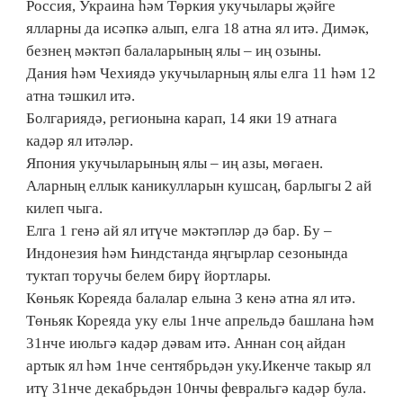
Россия, Украина һәм Төркия укучылары җәйге
ялларны да исәпкә алып, елга 18 атна ял итә. Димәк,
безнең мәктәп балаларының ялы – иң озыны.
Дания һәм Чехиядә укучыларның ялы елга 11 һәм 12
атна тәшкил итә.
Болгариядә, регионына карап, 14 яки 19 атнага
кадәр ял итәләр.
Япония укучыларының ялы – иң азы, мөгаен.
Аларның еллык каникулларын кушсаң, барлыгы 2 ай
килеп чыга.
Елга 1 генә ай ял итүче мәктәпләр дә бар. Бу –
Индонезия һәм Һиндстанда яңгырлар сезонында
туктап торучы белем бирү йортлары.
Көньяк Кореяда балалар елына 3 кенә атна ял итә.
Төньяк Кореяда уку елы 1нче апрельдә башлана һәм
31нче июльгә кадәр дәвам итә. Аннан соң айдан
артык ял һәм 1нче сентябрьдән уку.Икенче такыр ял
итү 31нче декабрьдән 10нчы февральгә кадәр була.