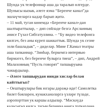
Шунда ук телефоннар аша да таралып өлгерде.
Шунысы кызык, әлеге язма “Беренче канал”да
эшләүчеләргә кадәр барып җитә.
– 11 май, туган көнемдә «Беренче канал»дан
шалтыраттылар, – дип сөйләде безгә Арсланның
әнисе Гүзәл Сибгатуллина. – “Бу видео телефонга
килгәч, без аны күреп шаккаттык. Шунда ук сезне
эзли башладык”, – диделәр. Мине Г.Камал театры
аша тапканнар. “Зинһар, беркемгә интервью
бирмәгез, без беренче булырга тиеш”, – дип, Андрей
Малаховның “Пусть говорят” тапшыруына
чакырдылар.
– Әлеге тапшырудан нинди хисләр белән
кайттыгыз?
– Оештырулары бик югары дәрәҗә иде! Самолетка
билет бәяләрен, кунакханәләргә үзләре түләде,
аэропорттан ук каршы алдылар. “Мәскәүдә
каласыгыз килсә, тагын берничә көнгә тоткарлана