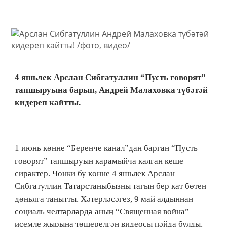
4 яшьлек Арслан Сибгатуллин “Пусть говорят”
тапшыруына барып, Андрей Малаховка түбәтәй
кидереп кайтты.
1 июнь көнне “Беренче канал”дан барган “Пусть
говорят” тапшыруын карамыйча калган кеше
сирәктер. Чөнки бу көнне 4 яшьлек Арслан
Сибгатуллин Татарстаныбызны тагын бер кат бөтен
дөньяга танытты. Хәтерләсәгез, 9 май алдыннан
социаль челтәрләрдә аның “Священная война”
исемле җырына төшерелгән видеосы пәйда булды.