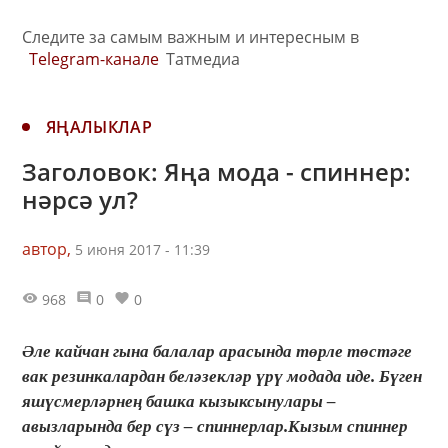
Следите за самым важным и интересным в
Telegram-канале
Татмедиа
ЯҢАЛЫКЛАР
Заголовок: Яңа мода - спиннер:
нәрсә ул?
автор,
5 июня 2017 - 11:39
968
0
0
Әле кайчан гына балалар арасында төрле төстәге
вак резинкалардан беләзекләр үрү модада иде. Бүген
яшүсмерләрнең башка кызыксынулары –
авызларында бер сүз – спиннерлар.Кызым спиннер