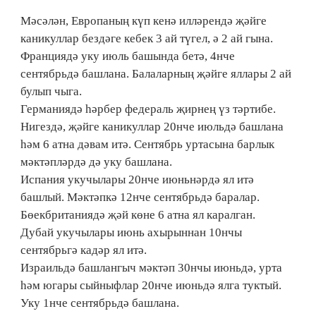
Мәсәлән, Европаның күп кенә илләрендә җәйге
каникуллар бездәге кебек 3 ай түгел, ә 2 ай гына.
Франциядә уку июль башында бетә, 4нче
сентябрьдә башлана. Балаларның җәйге яллары 2 ай
булып чыга.
Германиядә һәрбер федераль җирнең үз тәртибе.
Нигездә, җәйге каникуллар 20нче июльдә башлана
һәм 6 атна дәвам итә. Сентябрь уртасына барлык
мәктәпләрдә дә уку башлана.
Испания укучылары 20нче июньнәрдә ял итә
башлый. Мәктәпкә 12нче сентябрьдә баралар.
Бөекбританиядә җәй көне 6 атна ял каралган.
Дубай укучылары июнь ахырыннан 10нчы
сентябрьгә кадәр ял итә.
Израильдә башлангыч мәктәп 30нчы июньдә, урта
һәм югары сыйныфлар 20нче июньдә ялга туктый.
Уку 1нче сентябрьдә башлана.