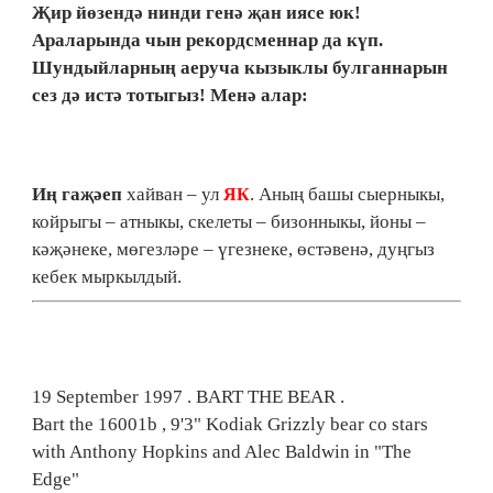
Җир йөзендә нинди генә җан иясе юк!
Араларында чын рекордсменнар да күп.
Шундыйларның аеруча кызыклы булганнарын
сез дә истә тотыгыз! Менә алар:
Иң гаҗәеп
хайван – ул
. Аның башы сыерныкы,
ЯК
койрыгы – атныкы, скелеты – бизонныкы, йоны –
кәҗәнеке, мөгезләре – үгезнеке, өстәвенә, дуңгыз
кебек мыркылдый.
19 September 1997 . BART THE BEAR .
Bart the 16001b , 9'3" Kodiak Grizzly bear co stars
with Anthony Hopkins and Alec Baldwin in "The
Edge"