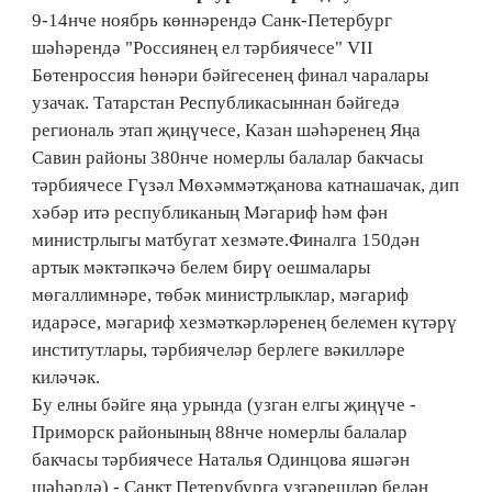
9-14нче ноябрь көннәрендә Санк-Петербург
шәһәрендә "Россиянең ел тәрбиячесе" VII
Бөтенроссия һөнәри бәйгесенең финал чаралары
узачак. Татарстан Республикасыннан бәйгедә
региональ этап җиңүчесе, Казан шәһәренең Яңа
Савин районы 380нче номерлы балалар бакчасы
тәрбиячесе Гүзәл Мөхәммәтҗанова катнашачак, дип
хәбәр итә республиканың Мәгариф һәм фән
министрлыгы матбугат хезмәте.Финалга 150дән
артык мәктәпкәчә белем бирү оешмалары
мөгаллимнәре, төбәк министрлыклар, мәгариф
идарәсе, мәгариф хезмәткәрләренең белемен күтәрү
институтлары, тәрбиячеләр берлеге вәкилләре
киләчәк.
Бу елны бәйге яңа урында (узган елгы җиңүче -
Приморск районының 88нче номерлы балалар
бакчасы тәрбиячесе Наталья Одинцова яшәгән
шәһәрдә) - Санкт Петерубурга үзгәрешләр белән