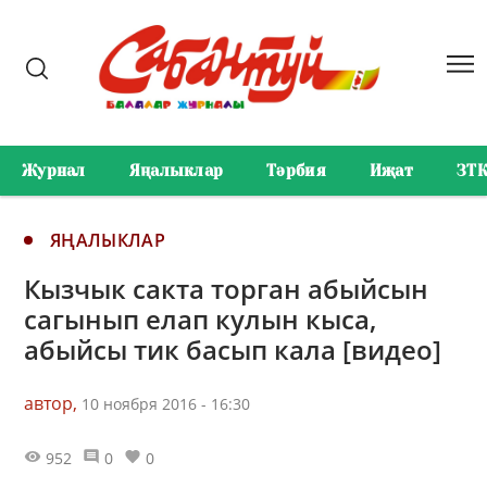
Журнал
Яңалыклар
Тәрбия
Иҗат
ЗТ
ЯҢАЛЫКЛАР
Кызчык сакта торган абыйсын
сагынып елап кулын кыса,
абыйсы тик басып кала [видео]
автор,
10 ноября 2016 - 16:30
952
0
0