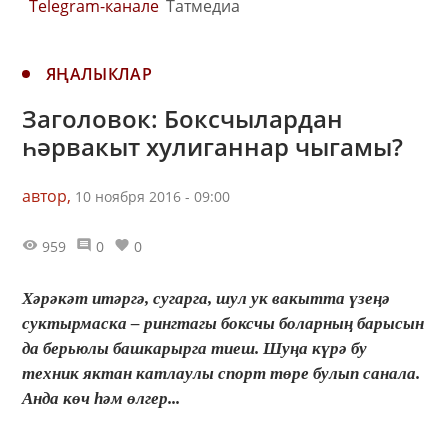
Telegram-канале
Татмедиа
ЯҢАЛЫКЛАР
Заголовок: Боксчылардан
һәрвакыт хулиганнар чыгамы?
автор,
10 ноября 2016 - 09:00
959
0
0
Хәрәкәт итәргә, сугарга, шул ук вакытта үзеңә
суктырмаска – рингтагы боксчы боларның барысын
да берьюлы башкарырга тиеш. Шуңа күрә бу
техник яктан катлаулы спорт төре булып санала.
Анда көч һәм өлгер...