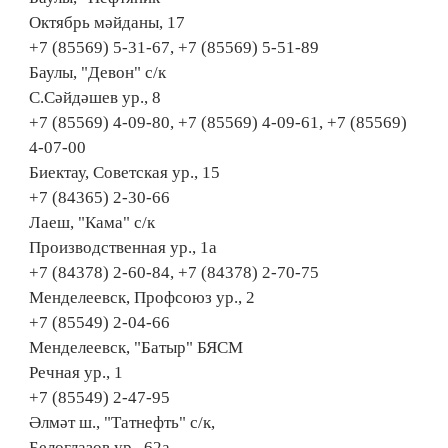
Октябрь мәйданы, 17
+7 (85569) 5-31-67, +7 (85569) 5-51-89
Баулы, "Девон" с/к
С.Сәйдәшев ур., 8
+7 (85569) 4-09-80, +7 (85569) 4-09-61, +7 (85569)
4-07-00
Биектау, Советская ур., 15
+7 (84365) 2-30-66
Лаеш, "Кама" с/к
Производственная ур., 1а
+7 (84378) 2-60-84, +7 (84378) 2-70-75
Менделеевск, Профсоюз ур., 2
+7 (85549) 2-04-66
Менделеевск, "Батыр" БЯСМ
Речная ур., 1
+7 (85549) 2-47-95
Әлмәт ш., "Татнефть" с/к,
Белоглазов ур., 62а