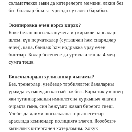
сәламәтлеккә зыян да китерелергә мөмкин, ләкин без
бит балалар боксы турында сүз алып барабыз.
Экипировка өчен нәрсә кирәк?
Бокс белән шөгыльләнүчегә иң кирәкле нәрсәләр:
шлем, күн перчаткалар (сугышчан һәм снарядлар
өчен), капа, бандаж һәм йодрыкка урау өчен
бинтлар. Болар бөтенесе дә уртача алганда 4 мең
сумга төшә.
Боксчылардан хулиганнар чыгамы?
Без, тренерлар, үзебездә тәрбияләгән балаларны
урамда сугышудан катгый тыябыз. Бары тик үзеңнең
яки туганнарыңның иминлегенә куркыныч янаган
очракта гына, син һөҗүмгә җавап бирергә тиеш.
Үзебездә даими шөгыльләнә торган егетләр
арасында кемнеңдер полициягә эләгеп, йөзебезгә
кызыллык китергәнен хәтерләмим. Хокук