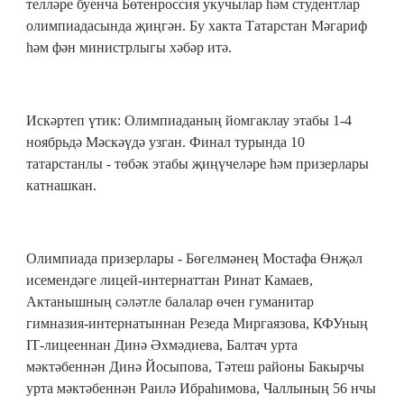
телләре буенча Бөтенроссия укучылар һәм студентлар
олимпиадасында җиңгән. Бу хакта Татарстан Мәгариф
һәм фән министрлыгы хәбәр итә.
Искәртеп үтик: Олимпиаданың йомгаклау этабы 1-4
ноябрьдә Мәскәүдә узган. Финал турында 10
татарстанлы - төбәк этабы җиңүчеләре һәм призерлары
катнашкан.
Олимпиада призерлары - Бөгелмәнең Мостафа Өнҗәл
исемендәге лицей-интернаттан Ринат Камаев,
Актанышның сәләтле балалар өчен гуманитар
гимназия-интернатыннан Резеда Миргаязова, КФУның
IТ-лицееннан Динә Әхмәдиева, Балтач урта
мәктәбеннән Динә Йосыпова, Тәтеш районы Бакырчы
урта мәктәбеннән Раилә Ибраһимова, Чаллының 56 нчы