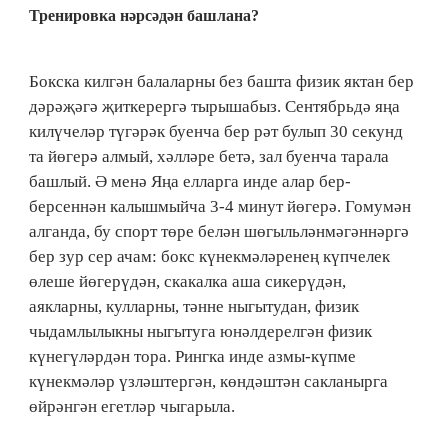
Тренировка нәрсәдән башлана?
Бокска килгән балаларны без башта физик яктан бер
дәрәҗәгә җиткерергә тырышабыз. Сентябрьдә яңа
килүчеләр түгәрәк буенча бер рәт булып 30 секунд
та йөгерә алмый, хәлләре бетә, зал буенча тарала
башлый. Ә менә Яңа елларга инде алар бер-
берсеннән калышмыйча 3-4 минут йөгерә. Гомумән
алганда, бу спорт төре белән шөгыльләнмәгәннәргә
бер зур сер ачам: бокс күнекмәләренең күпчелек
өлеше йөгерүдән, скакалка аша сикерүдән,
аякларны, кулларны, тәнне ныгытудан, физик
чыдамлылыкны ныгытуга юнәлдерелгән физик
күнегүләрдән тора. Рингка инде азмы-күпме
күнекмәләр үзләштергән, көндәштән сакланырга
өйрәнгән егетләр чыгарыла.