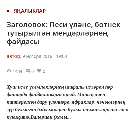
ЯҢАЛЫКЛАР
Заголовок: Песи үләне, бөтнек
тутырылган мендәрләрнең
файдасы
автор,
9 ноября 2016 - 19:00
1434
0
0
Хуш исле үсемлекләрнең шифалы исләрен һәр
фатирда файдаланырга ярый. Моның өчен
киптерелгән дару үләннәре, яфраклар, чәчәкләрнең
зур булмаган бәйләмнәрен бүлмә почмакларына элеп
куюҗитә.Валериан (халы...