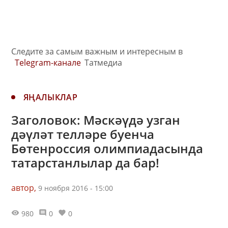
Следите за самым важным и интересным в
Telegram-канале
Татмедиа
ЯҢАЛЫКЛАР
Заголовок: Мәскәүдә узган
дәүләт телләре буенча
Бөтенроссия олимпиадасында
татарстанлылар да бар!
автор,
9 ноября 2016 - 15:00
980
0
0