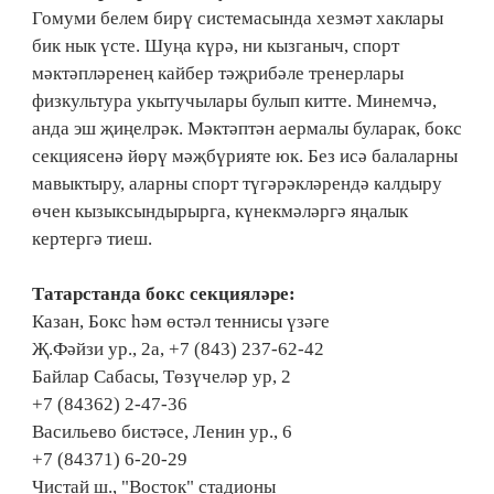
Гомуми белем бирү системасында хезмәт хаклары
бик нык үсте. Шуңа күрә, ни кызганыч, спорт
мәктәпләренең кайбер тәҗрибәле тренерлары
физкультура укытучылары булып китте. Минемчә,
анда эш җиңелрәк. Мәктәптән аермалы буларак, бокс
секциясенә йөрү мәҗбүрияте юк. Без исә балаларны
мавыктыру, аларны спорт түгәрәкләрендә калдыру
өчен кызыксындырырга, күнекмәләргә яңалык
кертергә тиеш.
Татарстанда бокс секцияләре:
Казан, Бокс һәм өстәл теннисы үзәге
Җ.Фәйзи ур., 2а, +7 (843) 237-62-42
Байлар Сабасы, Төзүчеләр ур, 2
+7 (84362) 2-47-36
Васильево бистәсе, Ленин ур., 6
+7 (84371) 6-20-29
Чистай ш., "Восток" стадионы