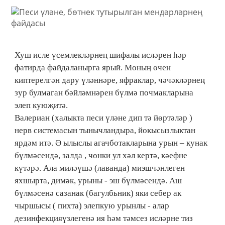
Хуш исле үсемлекләрнең шифалы исләрен һәр
фатирда файдаланырга ярый. Моның өчен
киптерелгән дару үләннәре, яфраклар, чәчәкләрнең
зур булмаган бәйләмнәрен бүлмә почмакларына
элеп куюҗитә.
Валериан (халыкта песи үләне дип тә йөртәләр )
нерв системасын тынычландыра, йокысызлыктан
ярдәм итә. Ә ылыслы агачботакларына урын – кунак
бүлмәсендә, залда , чөнки ул хәл кертә, кәефне
күтәрә. Ала миләүшә (лаванда) миэшчәнлеген
яхшырта, димәк, урыны - эш бүлмәсендә. Аш
бүлмәсенә сазанак (багулбьник) яки себер ак
чыршысы ( пихта) элепкую урынлы - алар
дезинфекцияүзлегенә ия һәм тәмсез исләрне тиз