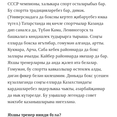
СССР чемпионы, халыкара спорт осталарыбыз бар.
Бу спортта традицияләребез бар, димәк.
(Универсиадага да боксны кертеп җибәрүебез юкка
түгел.) Татарстанда иң көчле спортчылар Казанда
дип саналса да, Түбән Кама, Лениногорск та
башкалага көндәшлек тудырырга тырыша. Соңгы
елларда бокска игътибар, гомумән алганда, артты.
Кукмара, Арча, Саба кебек районнарда да бокс
заллары ачылды. Кайбер районнарда икешәр дә бар.
Яхшы тренерларны да анда җәлеп итә беләләр.
Гомумән, бу спортта кавказлылар өстенлек алды,
дигән фикер белән килешмим. Дөньяда бокс үсешен
күзаллаганда соңгы елларда Казахстандагы
кардәшләребез лидерлыкка чыкты, әзәрбайҗаннар
да нык күтәрелде. Бу уңышлар легендар совет
мәктәбе казанышларына нигезләнә.
Яхшы тренер нинди була?