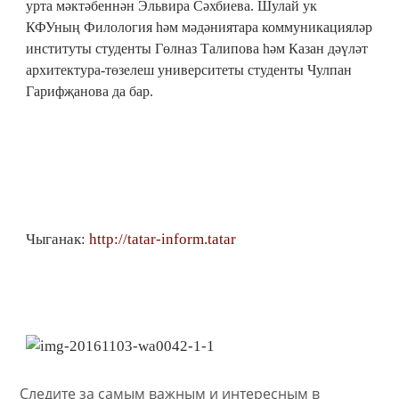
урта мәктәбеннән Эльвира Сәхбиева. Шулай ук
КФУның Филология һәм мәдәниятара коммуникацияләр
институты студенты Гөлназ Талипова һәм Казан дәүләт
архитектура-төзелеш университеты студенты Чулпан
Гарифҗанова да бар.
Чыганак:
http://tatar-inform.tatar
Следите за самым важным и интересным в