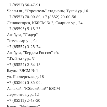
+7 (8552) 56-47-91
Чаллы ш., “Строитель” стадионы, Тукай ур.,16
+7 (8552) 70-00-80, +7 (8552) 70-00-56
Лениногорск, КБЯСМ № 3, Садриев ур., 24
+7 (85595) 5-15-35
Алабуга, "Лидер"
Төзүчеләр ур., 9а
+7 (85557) 3-25-74
Алабуга, "Бердәм Россия" с/к
Т.Гыйззәт ур., 31
+7 (85557) 2-84-13
Баулы, БЯСМ № 1
ул. Пионерская, д. 18
+7 (85569) 5-35-09,
Азнакай, "Юбилейный" БЯСМ
Лермонтов ур., 12
+7 (85511) 2-43-50
Баулы, "Нефтяник"