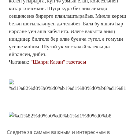
көлеп утырырга, күп тә узмый елап, көйсезләнеп
китәргә мөмкин. Шуңа күрә без аны айкидо
секциясенә бирергә планлаштырабыз. Милли көрәш
белән шөгыльләнүен дә телибез. Бала бу яшьтә һәр
нәрсәне уен аша кабул итә. Әлеге вакытта аның
ниндидер билгеле бер өлкә буенча түгел, ә гомуми
үсеше мөһим. Шулай ук мөстәкыйльлеккә дә
өйрәнсен, дибез.
Чыганак:
"Шәһри Казан" газетасы
Следите за самым важным и интересным в