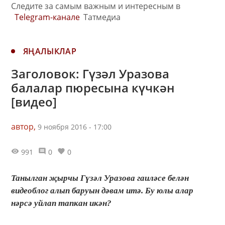
Следите за самым важным и интересным в
Telegram-канале
Татмедиа
ЯҢАЛЫКЛАР
Заголовок: Гүзәл Уразова
балалар пюресына күчкән
[видео]
автор,
9 ноября 2016 - 17:00
991
0
0
Танылган җырчы Гүзәл Уразова гаиләсе белән
видеоблог алып баруын дәвам итә. Бу юлы алар
нәрсә уйлап тапкан икән?