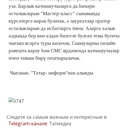
уза. Барлык катнашучыларга да һөнәри
осталыкларын "Мастер-класс" сынавында
күрсәтергә кирәк булачак, ә лауреатлар оратор
осталыкларын да исбатларга тиеш. Аларга халык
алдында бер көн алдан билгеле булган тема буенча
чыгыш ясарга туры киләчәк. Сынауларны онлайн
рәвештә карау һәм СМС ярдәмендә катнашучылар
өчен тавыш бирү оештырылачак.
Чыганак: "Татар- информ"нан алынды
Следите за самым важным и интересным в
Telegram-канале
Татмедиа