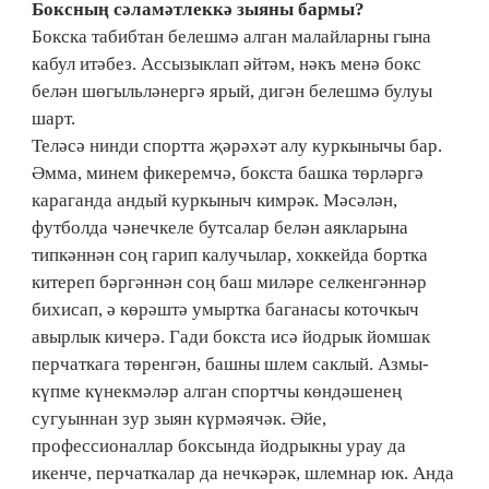
Боксның сәламәтлеккә зыяны бармы?
Бокска табибтан белешмә алган малайларны гына
кабул итәбез. Ассызыклап әйтәм, нәкъ менә бокс
белән шөгыльләнергә ярый, дигән белешмә булуы
шарт.
Теләсә нинди спортта җәрәхәт алу куркынычы бар.
Әмма, минем фикеремчә, бокста башка төрләргә
караганда андый куркыныч кимрәк. Мәсәлән,
футболда чәнечкеле бутсалар белән аякларына
типкәннән соң гарип калучылар, хоккейда бортка
китереп бәргәннән соң баш миләре селкенгәннәр
бихисап, ә көрәштә умыртка баганасы коточкыч
авырлык кичерә. Гади бокста исә йодрык йомшак
перчаткага төренгән, башны шлем саклый. Азмы-
күпме күнекмәләр алган спортчы көндәшенең
сугуыннан зур зыян күрмәячәк. Әйе,
профессионаллар боксында йодрыкны урау да
икенче, перчаткалар да нечкәрәк, шлемнар юк. Анда