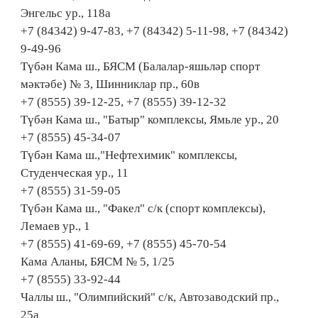
Энгельс ур., 118а
+7 (84342) 9-47-83, +7 (84342) 5-11-98, +7 (84342)
9-49-96
Түбән Кама ш., БЯСМ (Балалар-яшьләр спорт
мәктәбе) № 3, Шинниклар пр., 60в
+7 (8555) 39-12-25, +7 (8555) 39-12-32
Түбән Кама ш., "Батыр" комплексы, Ямьле ур., 20
+7 (8555) 45-34-07
Түбән Кама ш.,"Нефтехимик" комплексы,
Студенческая ур., 11
+7 (8555) 31-59-05
Түбән Кама ш., "Факел" с/к (спорт комплексы),
Лемаев ур., 1
+7 (8555) 41-69-69, +7 (8555) 45-70-54
Кама Аланы, БЯСМ № 5, 1/25
+7 (8555) 33-92-44
Чаллы ш., "Олимпийский" с/к, Автозаводский пр.,
25а