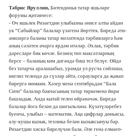
Тәбрис Яруллин,
Бөтендөнья татар яшьләре
форумы җитәкчесе:
- Өч яшьлек Ризаетдин улыбызны әнисе алты айдан
ук “Сабыйлар” балалар үзәгенә йөрттек. Биредә әти-
әниләргә баланы татар мохитендә тәрбияләргә һәм
аның сәләтен ачарга ярдәм итәләр. Әхлак, тәрбия
дәресләре бик көчле. Безнең төп максатларның
берсе – баланың ким дигәндә биш тел белүе. Өйдә
без татарча аралашабыз, урамда ул русча сөйләшә,
инглиз телендә дә сүзләр әйтә, сорауларга да җавап
бирергә мөмкин. Хәзер менә сентябрьдән “Бала
Сити” балалар бакчасының татар төркеменә йөри
башладык. Анда кытай телен өйрәнәчәк. Биредә
балалар йога белән дә шөгыльләнә. Күзәтүләребез
буенча, улыбыз – математик. Аңа цифрлар дөньясы,
алу-кушы кызык, техника белән кызыксынуы бар.
Ризаетдин хискә бирелүчән бала. Әле генә елмаеп-