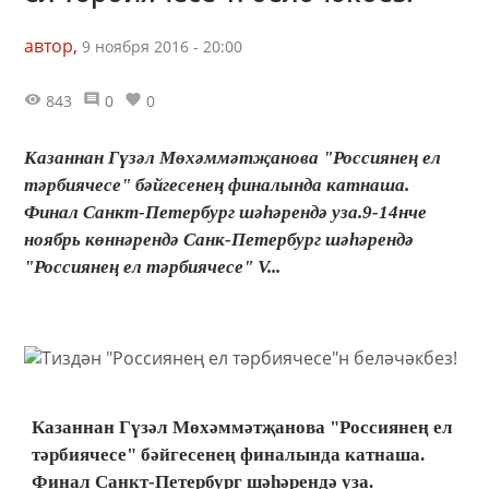
автор,
9 ноября 2016 - 20:00
843
0
0
Казаннан Гүзәл Мөхәммәтҗанова "Россиянең ел
тәрбиячесе" бәйгесенең финалында катнаша.
Финал Санкт-Петербург шәһәрендә уза.9-14нче
ноябрь көннәрендә Санк-Петербург шәһәрендә
"Россиянең ел тәрбиячесе" V...
Казаннан Гүзәл Мөхәммәтҗанова "Россиянең ел
тәрбиячесе" бәйгесенең финалында катнаша.
Финал Санкт-Петербург шәһәрендә уза.