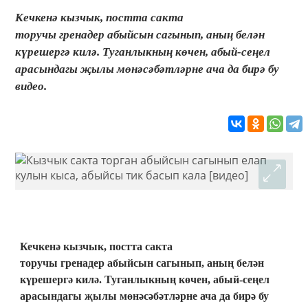
Кечкенә кызчык, постта сакта
торучы гренадер абыйсын сагынып, аның белән
күрешергә килә. Туганлыкның көчен, абый-сеңел
арасындагы җылы мөнәсәбәтләрне ача да бирә бу
видео.
Кечкенә кызчык, постта сакта
торучы гренадер абыйсын сагынып, аның белән
күрешергә килә. Туганлыкның көчен, абый-сеңел
арасындагы җылы мөнәсәбәтләрне ача да бирә бу