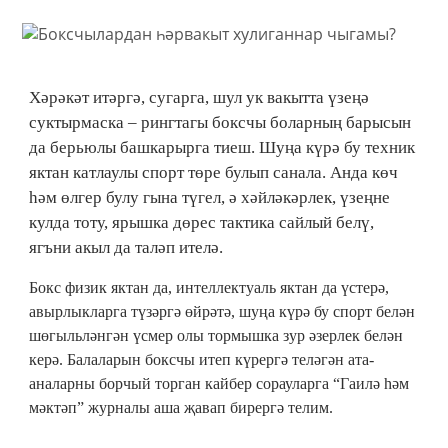
Хәрәкәт итәргә, сугарга, шул ук вакытта үзеңә
суктырмаска – рингтагы боксчы боларның барысын
да берьюлы башкарырга тиеш. Шуңа күрә бу техник
яктан катлаулы спорт төре булып санала. Анда көч
һәм өлгер булу гына түгел, ә хәйләкәрлек, үзеңне
кулда тоту, ярышка дөрес тактика сайлый белү,
ягъни акыл да таләп ителә.
Бокс физик яктан да, интеллектуаль яктан да үстерә,
авырлыкларга түзәргә өйрәтә, шуңа күрә бу спорт белән
шөгыльләнгән үсмер олы тормышка зур әзерлек белән
керә. Балаларын боксчы итеп күрергә теләгән ата-
аналарны борчый торган кайбер сорауларга “Гаилә һәм
мәктәп” журналы аша җавап бирергә телим.