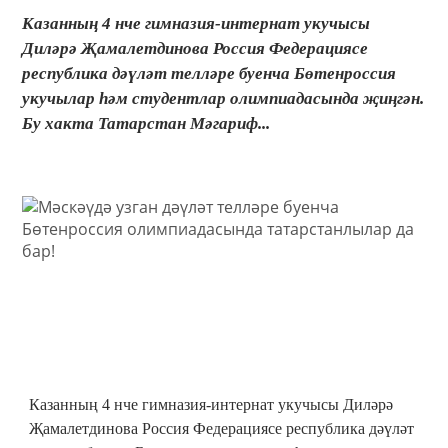
Казанның 4 нче гимназия-интернат укучысы
Диләрә Җамалетдинова Россия Федерациясе
республика дәүләт телләре буенча Бөтенроссия
укучылар һәм студентлар олимпиадасында җиңгән.
Бу хакта Татарстан Мәгариф...
Казанның 4 нче гимназия-интернат укучысы Диләрә
Җамалетдинова Россия Федерациясе республика дәүләт