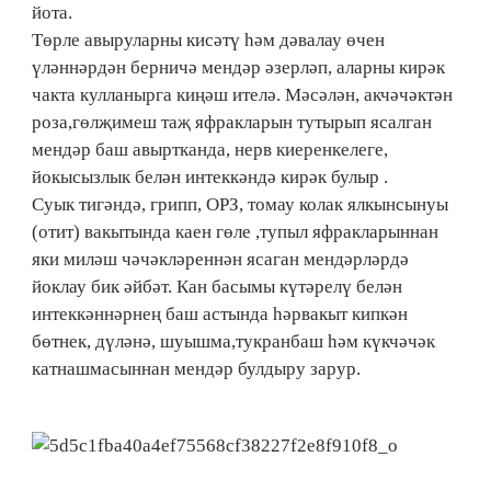
йота.
Төрле авыруларны кисәтү һәм дәвалау өчен
үләннәрдән берничә мендәр әзерләп, аларны кирәк
чакта кулланырга киңәш ителә. Мәсәлән, акчәчәктән
роза,гөлҗимеш таҗ яфракларын тутырып ясалган
мендәр баш авыртканда, нерв киеренкелеге,
йокысызлык белән интеккәндә кирәк булыр .
Суык тигәндә, грипп, ОРЗ, томау колак ялкынсынуы
(отит) вакытында каен гөле ,тупыл яфракларыннан
яки миләш чәчәкләреннән ясаган мендәрләрдә
йоклау бик әйбәт. Кан басымы күтәрелү белән
интеккәннәрнең баш астында һәрвакыт кипкән
бөтнек, дүләнә, шуышма,тукранбаш һәм күкчәчәк
катнашмасыннан мендәр булдыру зарур.