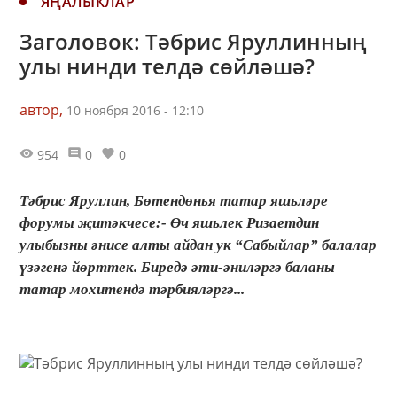
ЯҢАЛЫКЛАР
Заголовок: Тәбрис Яруллинның
улы нинди телдә сөйләшә?
автор,
10 ноября 2016 - 12:10
954
0
0
Тәбрис Яруллин, Бөтендөнья татар яшьләре
форумы җитәкчесе:- Өч яшьлек Ризаетдин
улыбызны әнисе алты айдан ук “Сабыйлар” балалар
үзәгенә йөрттек. Биредә әти-әниләргә баланы
татар мохитендә тәрбияләргә...