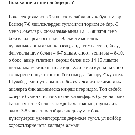
Бокска ничә яшьтән бирергә?
Бокс секцияләренә 9 яшьлек малайларны кабул итәләр.
Безнең 7-8 яшьлекләрдән тупланган төркем дә бар. Ә
менә Советлар Союзы заманында 12-13 яшьтән генә
бокска алырга ярый иде. Элеккеге методик
кулланмаларны алып карасаң, анда гимнастика, йөзү,
фигуралы шуу белән – 6-7 яшьтә, спорт уеннары – 8-10,
ә бокс, авыр атлетика, көрәш белән исә 14-15 яшьтән
шөгыльләнү киңәш ителә иде. Хәзер исә күп кенә спорт
төрләренең, шул исәптән боксның да “яшәрүе” күзәтелә.
Шулай да мин улларыннан боксчы ясарга теләгән ата-
аналарга бик ашыкмаска киңәш итәр идем. Төп сәбәбе
хәзерге буынныңфизик яктан зәгыйфьрәк булуына гына
бәйле түгел. 23 еллык тәҗрибәмә таянып, шуны әйтә
алам: 7-8 яшьлек малайда фикерләү әле бокс
күнегүләрен үзләштерерлек дәрәҗәдә түгел, ул кайбер
хәрәкәтләрне истә калдыра алмый.