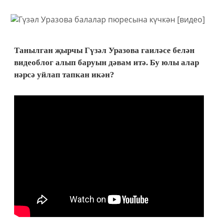
Танылган җырчы Гүзәл Уразова гаиләсе белән
видеоблог алып баруын дәвам итә. Бу юлы алар
нәрсә уйлап тапкан икән?