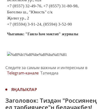
+7 (8557) 32-49-76, +7 (8557) 31-80-98,
Бөгелмә ш., "Юность" с/к
Җәлил ур., 2
+7 (85594) 3-91-24, (85594) 3-52-90
Чыганак: "Гаилә һәм мәктәп" журналы
Следите за самым важным и интересным в
Telegram-канале
Татмедиа
ЯҢАЛЫКЛАР
Заголовок: Тиздән "Россиянең
ел тәрбиячесе"н беләчәкбез!