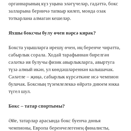
органнарының күз уңына эләгүчеләр, гадәттә, бокс
залларына берничә тапкыр килеп, монда озак
тоткарлана алмаган кешеләр.
Яхшы боксчы булу өчен нәрсә кирәк?
Бокста уңышларга ирешү өчен, иң беренче чиратта,
сабырлык сорала. Ходай тарафыннан бирелгән
сәләткә ия булучы физик авырлыкларга, авыртуга
түзә алмый икән, ул көндәшләреннән калышачак.
Сәләтле – җиңә, сабырлык күрсәткәне исә чемпион
булачак. Боксның түземлелеккә өйрәтә диюем юкка
түгел шул.
Бокс – татар спортымы?
Әйе, татарлар арасында бокс буенча дөнья
чемпионы, Европа беренчелегенең финалисты,