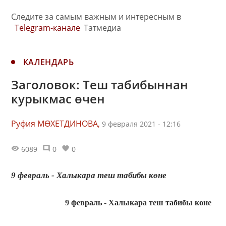
Следите за самым важным и интересным в
Telegram-канале
Татмедиа
КАЛЕНДАРЬ
Заголовок: Теш табибыннан
курыкмас өчен
Руфия МӨХЕТДИНОВА,
9 февраля 2021 - 12:16
6089
0
0
9 февраль - Халыкара теш табибы көне
9 февраль - Халыкара теш табибы көне