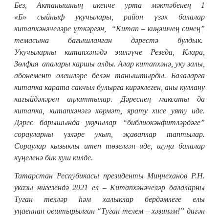
Без, Актанышның икенче урта мәктәбенең 1
«Б»
сыйныф укучылары, район үзәк балалар
китапхәнәчеләре үткәргән, “Китап – киңәшчең синең”
темасына багышланган дәрестә булдык.
Укучыларны китапхәнәдә эшләүче Резеда, Клара,
Зөлфия апалары каршы алды. Алар
китапхәнә, уку залы,
абонемент өлешләре белән таныштырды. Балаларга
китапка карата сакчыл булырга кирәклеген, аны куллану
кагыйдәләрен аңлаттылар. Дәреснең максаты да
китапка, китапхәнәгә хөрмәт, ярату хисе уяту иде.
Дәрес барышында укучылар “библиокәнфитләрдәге”
сорауларны үзләре укып, җаваплар таптылар.
Сораулар кызыклы итеп төзелгән иде, шуңа балалар
күңеленә бик хуш килде.
Татарстан Респубикасы президенты Миңнеханов Р.Н.
указы нигезендә 2021 ел – Китапхәнәчеләр балаларны
Туган телләр һәм халыклар бердәмлеге елы
уңаеннан оештырылган “Туган телем – хәзинәм!” дигән