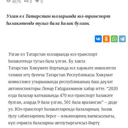
4676
0
0
Узган ел Татарстан юлларында юл-транспорт
һәлакәтендә тугыз бала һәлак булган.
Узган ел Татарстан юлларында юл-транспорт
һәлакәтендә тугыз бала үлгән. Бу хакта
Татарстан Хөкүмәте йортында юл хәрәкәте иминлеген
тәэмин итү буенча Татарстан Республикасы Хөкүмәт
комиссиясе утырышында республиканың баш дәүләт
автоинспекторы Ленар Габдрахманов хәбәр итте. “2020
елда балалар катнашында 470 юл-транспорт һәлакәте
булган, аларда 9 бала үлгән, 501 бала яраланган” – диде
ул. Юл-транспорт һәлакәтләрендә балаларның һәлак
булу сәбәпләренең берсе – өлкәннәрнең ваемсызлыгы,
күп очракта балаларны автоутыргычсыз йөртү