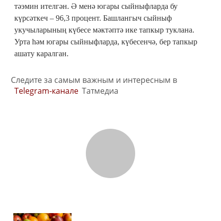
тәэмин ителгән. Ә менә югары сыйныфларда бу
күрсәткеч – 96,3 процент. Башлангыч сыйныф
укучыларының күбесе мәктәптә ике тапкыр туклана.
Урта һәм югары сыйныфларда, күбесенчә, бер тапкыр
ашату каралган.
Следите за самым важным и интересным в
Telegram-канале
Татмедиа