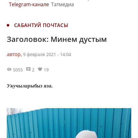
Telegram-канале
Татмедиа
САБАНТУЙ ПОЧТАСЫ
Заголовок: Минем дустым
автор,
9 февраля 2021 - 14:04
5055
2
19
Укучыларыбыз яза.