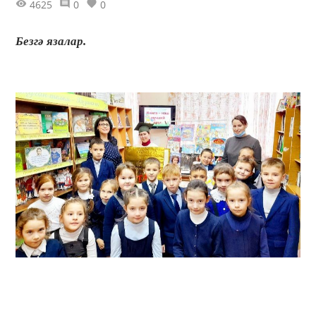
4625
0
0
Безгә язалар.