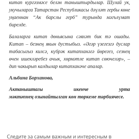
китап кургәзмәсе белән таныштырдылар. Шулай ук,
укучыларга Татарстан Республикасы дәүләт гербы көне
уңаеннан “Ак барслы герб” турында мәгълүмат
бирелде.
Балаларга китап дөньясына сәяхәт бик тә ошады.
Китап – безнең якын дустыбыз. «Әгәр үзегезгә дуслар
табасыгыз килсә, күбрәк китапханәгә йөрегез, сезнең
өчен ишекләребез ачык, хөрмәтле китап сөючеләр», –
дип чакырып калдылар китапханәче апалар.
Альбина Борханова,
Актаныштагы икенче урта
мәктәпнең
озынайтылган көн төркеме тәрбиячесе.
Следите за самым важным и интересным в