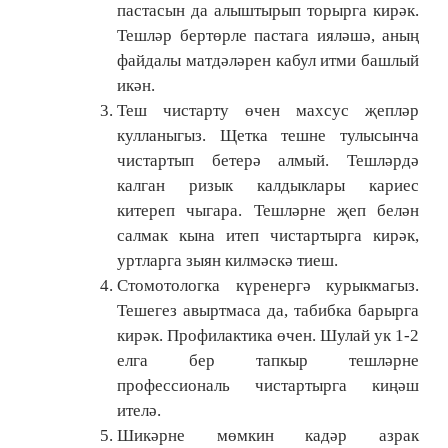
пастасын да алыштырып торырга кирәк.
Тешләр бертөрле пастага ияләшә, аның
файдалы матдәләрен кабул итми башлый
икән.
Теш чистарту өчен махсус җепләр
кулланыгыз. Щетка тешне тулысынча
чистартып бетерә алмый. Тешләрдә
калган ризык калдыклары кариес
китереп чыгара. Тешләрне җеп белән
салмак кына итеп чистартырга кирәк,
уртларга зыян килмәскә тиеш.
Стомотологка күренергә курыкмагыз.
Тешегез авыртмаса да, табибка барырга
кирәк. Профилактика өчен. Шулай ук 1-2
елга бер тапкыр тешләрне
профессиональ чистартырга киңәш
ителә.
Шикәрне мөмкин кадәр азрак