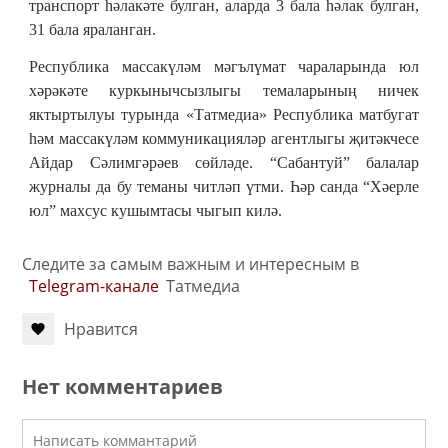
транспорт һәлакәте булган, аларда 3 бала һәлак булган,
31 бала яраланган.
Республика массакүләм мәгълүмат чараларында юл
хәрәкәте куркынычсызлыгы темаларының ничек
яктыртылуы турында «Татмедиа» Республика матбугат
һәм массакүләм коммуникацияләр агентлыгы җитәкчесе
Айдар Сәлимгәрәев сөйләде. “Сабантуй” балалар
журналы да бу теманы читләп үтми. Һәр санда “Хәерле
юл” махсус кушымтасы чыгып килә.
Следите за самым важным и интересным в
Telegram-канале
Татмедиа
Нравится
Нет комментариев