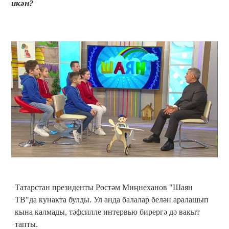
икән?
Татарстан президенты Рөстәм Миңнеханов "Шаян
ТВ"да кунакта булды. Ул анда балалар белән аралашып
кына калмады, тәфсилле интервью бирергә дә вакыт
тапты.