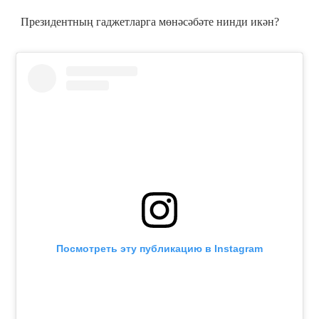
Президентның гаджетларга мөнәсәбәте нинди икән?
Посмотреть эту публикацию в Instagram