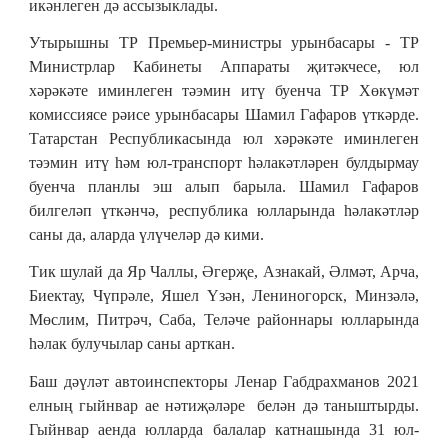
икәнлеген дә ассызыклады.
Утырышны ТР Премьер-министры урынбасары - ТР
Министрлар Кабинеты Аппараты җитәкчесе, юл
хәрәкәте иминлеген тәэмин итү буенча ТР Хөкүмәт
комиссиясе рәисе урынбасары Шамил Гафаров үткәрде.
Татарстан Республикасында юл хәрәкәте иминлеген
тәэмин итү һәм юл-транспорт һәлакәтләрен булдырмау
буенча планлы эш алып барыла. Шамил Гафаров
билгеләп үткәнчә, республика юлларында һәлакәтләр
саны да, аларда үлүчеләр дә кими.
Тик шулай да Яр Чаллы, Әгерҗе, Азнакай, Әлмәт, Арча,
Биектау, Чүпрәле, Яшел Үзән, Лениногорск, Минзәлә,
Мөслим, Питрәч, Саба, Теләче районнары юлларында
һәлак булучылар саны арткан.
Баш дәүләт автоинспекторы Ленар Габдрахманов 2021
елның гыйнвар ае нәтиҗәләре белән дә таныштырды.
Гыйнвар аенда юлларда балалар катнашында 31 юл-