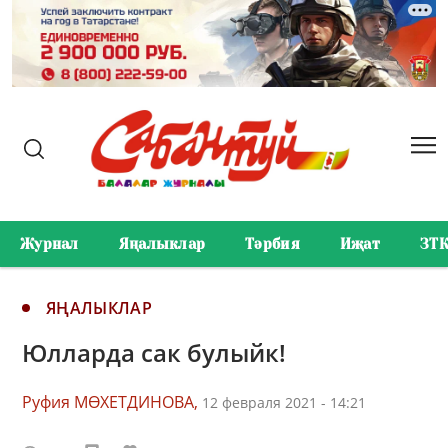
Журнал
Яңалыклар
Тәрбия
Иҗат
ЗТ
ЯҢАЛЫКЛАР
Юлларда сак булыйк!
Руфия МӨХЕТДИНОВА,
12 февраля 2021 - 14:21