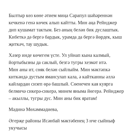
Былтыр көз көне әтием миңа Сарапул шәһәреннән
кечкенә генә көчек алып кайтты. Мин аңа Рейнджер
дип кушамат тактым. Без аның белән бик дуслаштык.
Кибеткә дә бергә бардык, урамда да бергә йөрдек, кыш
җиткәч, тау шудык.
Хәзер инде көчегем үсте. Ул уйнап кына калмый,
йортыбызны да саклый, безгә тугры хезмәт итә.
Мин аны ит, сөяк белән сыйлыйм. Мин мәктәпкә
киткәндә дустым ямансулап кала, ә кайтканны әллә
кайлардан сизеп өрә башлый. Сөенечен кая куярга
белмичә сикерә-сикерә, минем яныма йөгерә. Рейнджер
– акыллы, тугры дус. Мин аны бик яратам!
Мәдинә Мөхәммәдиева,
Әгерҗе районы Исәнбай мәктәбенең 3 нче сыйныф
укучысы