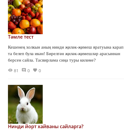
Тәмле тест
Кешенең холкын аның нинди җиләк-җимеш яратуына карап
та белеп була икән! Бирелгән җиләк-җимешләр арасыннан
берсен сайла. Тасвирлама сиңа туры киләме?
81
0
0
Нинди йорт хайваны сайларга?