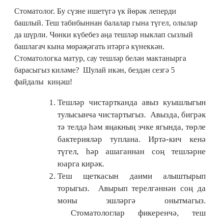
Стоматолог. Бу сүзне ишетүгә үк йөрәк леперди
башлый. Теш табибыннан балалар гына түгел, олылар
да шүрли. Чөнки күбебез аңа тешләр ныклап сызлый
башлагач кына мөрәҗәгать итәргә күнеккән.
Стоматологка матур, сау тешләр белән мактанырга
барасыгыз киләме? Шулай икән, бездән сезгә 5
файдалы киңәш!
Тешләр чистартканда авыз куышлыгын
тулысынча чистартыгыз. Авызда, бигрәк
тә телдә һәм яңакның эчке ягында, төрле
бактерияләр туплана. Иртә-кич кенә
түгел, һәр ашаганнан соң тешләрне
юарга кирәк.
Теш щеткасын даими алыштырып
торыгыз. Авырып терелгәннән соң да
моны эшләргә онытмагыз.
Стоматологлар фикеренчә, теш