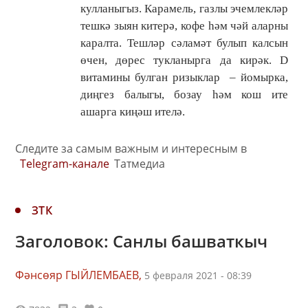
кулланыгыз. Карамель, газлы эчемлекләр
тешкә зыян китерә, кофе һәм чәй аларны
каралта. Тешләр сәламәт булып калсын
өчен, дөрес тукланырга да кирәк. D
витамины булган ризыклар – йомырка,
диңгез балыгы, бозау һәм кош ите
ашарга киңәш ителә.
Следите за самым важным и интересным в
Telegram-канале
Татмедиа
ЗТК
Заголовок: Санлы башваткыч
Фәнсөяр ГЫЙЛЕМБАЕВ,
5 февраля 2021 - 08:39