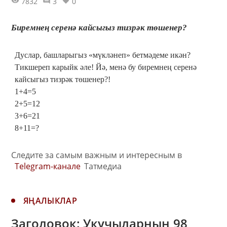
7832
3
0
Биремнең серенә кайсыгыз тизрәк төшенер?
Дуслар, башларыгыз «мүкләнеп» бетмәдеме икән?
Тикшереп карыйк әле! Йә, менә бу биремнең серенә
кайсыгыз тизрәк төшенер?!
1+4=5
2+5=12
3+6=21
8+11=?
Следите за самым важным и интересным в
Telegram-канале
Татмедиа
ЯҢАЛЫКЛАР
Заголовок: Укучыларның 98