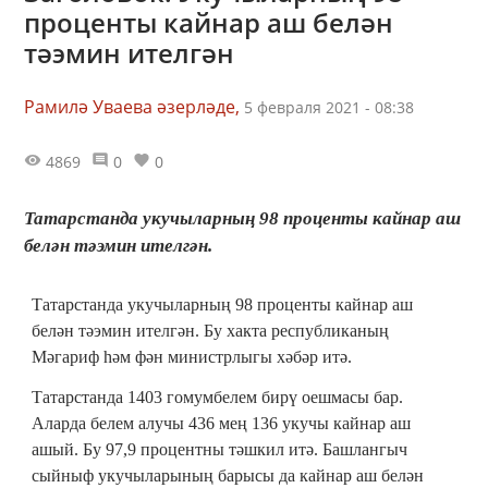
проценты кайнар аш белән
тәэмин ителгән
Рамилә Уваева әзерләде,
5 февраля 2021 - 08:38
4869
0
0
Татарстанда укучыларның 98 проценты кайнар аш
белән тәэмин ителгән.
Татарстанда укучыларның 98 проценты кайнар аш
белән тәэмин ителгән. Бу хакта республиканың
Мәгариф һәм фән министрлыгы хәбәр итә.
Татарстанда 1403 гомумбелем бирү оешмасы бар.
Аларда белем алучы 436 мең 136 укучы кайнар аш
ашый. Бу 97,9 процентны тәшкил итә. Башлангыч
сыйныф укучыларының барысы да кайнар аш белән