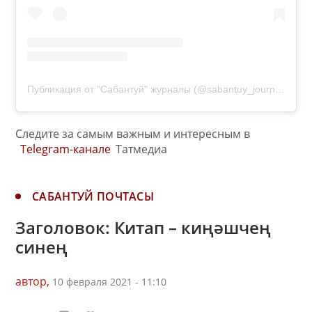
Публикация от "Сабантуй" журналы (@sabantuy_journal)
Следите за самым важным и интересным в
Telegram-канале
Татмедиа
САБАНТУЙ ПОЧТАСЫ
Заголовок: Китап – киңәшчең
синең
автор,
10 февраля 2021 - 11:10