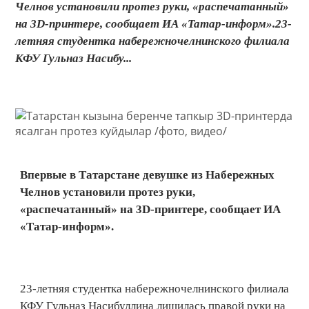
Челнов установили протез руки, «распечатанный»
на 3D-принтере, сообщает ИА «Татар-информ».23-
летняя студентка набережночелнинского филиала
КФУ Гульназ Насибу...
Впервые в Татарстане девушке из Набережных
Челнов установили протез руки,
«распечатанный» на 3D-принтере, сообщает ИА
«Татар-информ».
23-летняя студентка набережночелнинского филиала
КФУ Гульназ Насибуллина лишилась правой руки на