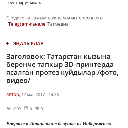
оештыручылар.
Следите за самым важным и интересным в
Telegram-канале
Татмедиа
ЯҢАЛЫКЛАР
Заголовок: Татарстан кызына
беренче тапкыр 3D-принтерда
ясалган протез куйдылар /фото,
видео/
автор,
17 мая 2017 - 14:36
1093
0
0
Впервые в Татарстане девушке из Набережных