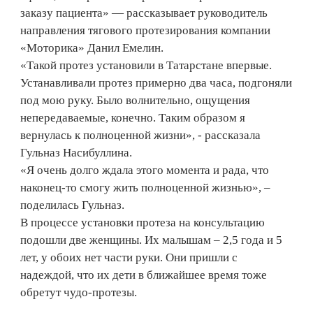
заказу пациента» — рассказывает руководитель
направления тягового протезирования компании
«Моторика» Данил Емелин.
«Такой протез установили в Татарстане впервые.
Устанавливали протез примерно два часа, подгоняли
под мою руку. Было волнительно, ощущения
непередаваемые, конечно. Таким образом я
вернулась к полноценной жизни», - рассказала
Гульназ Насибуллина.
«Я очень долго ждала этого момента и рада, что
наконец-то смогу жить полноценной жизнью», –
поделилась Гульназ.
В процессе установки протеза на консультацию
подошли две женщины. Их малышам – 2,5 года и 5
лет, у обоих нет части руки. Они пришли с
надеждой, что их дети в ближайшее время тоже
обретут чудо-протезы.