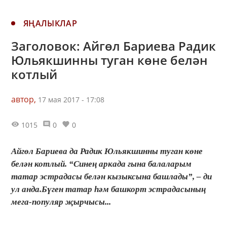
ЯҢАЛЫКЛАР
Заголовок: Айгөл Бариева Радик
Юльякшинны туган көне белән
котлый
автор,
17 мая 2017 - 17:08
1015
0
0
Айгөл Бариева да Радик Юльякшинны туган көне
белән котлый. “Синең аркада гына балаларым
татар эстрадасы белән кызыксына башлады”, – ди
ул анда.Бүген татар һәм башкорт эстрадасының
мега-популяр җырчысы...