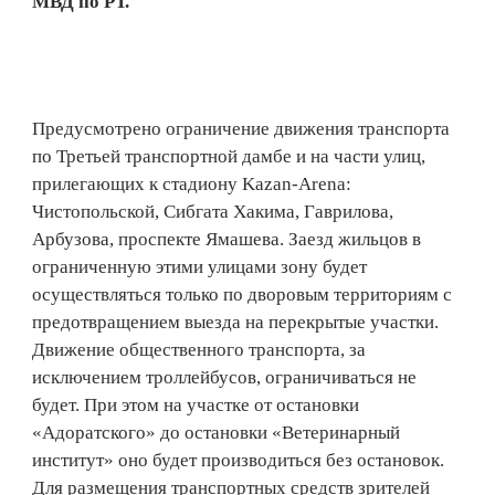
МВД по РТ.
Предусмотрено ограничение движения транспорта
по Третьей транспортной дамбе и на части улиц,
прилегающих к стадиону Kazan-Arena:
Чистопольской, Сибгата Хакима, Гаврилова,
Арбузова, проспекте Ямашева. Заезд жильцов в
ограниченную этими улицами зону будет
осуществляться только по дворовым территориям с
предотвращением выезда на перекрытые участки.
Движение общественного транспорта, за
исключением троллейбусов, ограничиваться не
будет. При этом на участке от остановки
«Адоратского» до остановки «Ветеринарный
институт» оно будет производиться без остановок.
Для размещения транспортных средств зрителей