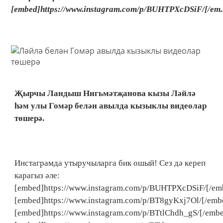
[embed]https://www.instagram.com/p/BUHTPXcDSiF/[/em..
Җырчы Ландыш Нигьмәтҗанова кызы Ләйлә
һәм улы Гомәр белән авылда кызыклы видеолар
төшерә.
Инстаграмда утыручыларга бик ошый! Сез дә кереп
карагыз әле:
[embed]https://www.instagram.com/p/BUHTPXcDSiF/[/em
[embed]https://www.instagram.com/p/BT8gyKxj7Ol/[/emb
[embed]https://www.instagram.com/p/BTtlChdh_gS/[/emb