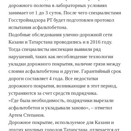
дорожного полотна в лабораторных условиях
занимает от 1 до 3 суток. После чего специалистами
Госстройнадзора РТ будет подготовлен протокол
испытания асфальтобетона.
Подобные обследования улично-дорожной сети
Казани и Татарстана проводились и в 2016 году.
Тогда специалисты инспекции выявили ряд
нарушений, таких как несоблюдение технологии
укладки дорожного покрытия, наличие грязи между
слоями асфальтобетона и другие. Гарантийный срок
дороги составляет 4 года. Все недостатки
дорожного покрытия, возникающие в этот период,
устраняются за счет средств подрядчика.
«Где была необходимость, подрядчики вырезали
асфальтобетон и укладывали заново», – отметил
Артем Степанов.
Дорожное покрытие, используемое для Казани и
других крупных городов Татарстана, отличается от