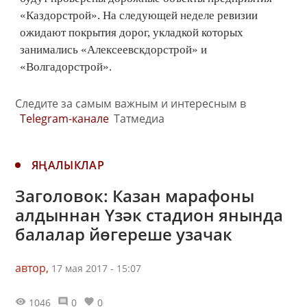
«Каздорстрой». На следующей неделе ревизии
ожидают покрытия дорог, укладкой которых
занимались «Алексеевскдорстрой» и
«Волгадорстрой».
Следите за самым важным и интересным в
Telegram-канале
Татмедиа
ЯҢАЛЫКЛАР
Заголовок: Казан марафоны
алдыннан Үзәк стадион янында
балалар йөгереше узачак
автор,
17 мая 2017 - 15:07
1046
0
0