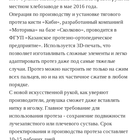
местном хлебозаводе в мае 2016 года.
Операция по производству и установке тягового
протеза кисти «Киби», разработанный компанией
«Моторика» на базе «Сколково», проводится в
ФГУП «Казанское протезно-ортопедическое
предприятие». Используется 3D-печать, что
позволяет изготавливать сложные элементы и легко
адаптировать протез даже под самые тяжелые
случаи. Протез можно настроить не только на сжим
всех пальцев, но и на их частичное сжатие в любом
порядке.
С новой искусственной рукой, как уверяют
производители, девушка сможет даже вставлять
нитку в иголку. Главное требование для
использования протеза - сохранение подвижности
лучезапястного или плечевого сустава. Срок
проектирования и производства протеза составляет
10-15 рабочих дней.