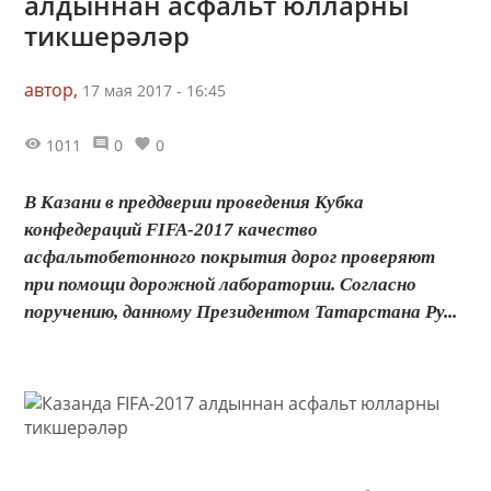
алдыннан асфальт юлларны
тикшерәләр
автор,
17 мая 2017 - 16:45
1011
0
0
В Казани в преддверии проведения Кубка
конфедераций FIFA-2017 качество
асфальтобетонного покрытия дорог проверяют
при помощи дорожной лаборатории. Согласно
поручению, данному Президентом Татарстана Ру...