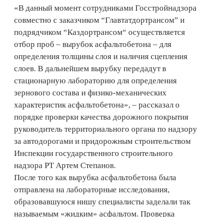
«В данный момент сотрудниками Госстройнадзора
совместно с заказчиком “Главтатдортрансом” и
подрядчиком “Каздортрансом“ осуществляется
отбор проб – вырубок асфальтобетона – для
определения толщины слоя и наличия сцепления
слоев. В дальнейшем вырубку передадут в
стационарную лабораторию для определения
зернового состава и физико-механических
характеристик асфальтобетона», – рассказал о
порядке проверки качества дорожного покрытия
руководитель территориального органа по надзору
за автодорогами и придорожным строительством
Инспекции государственного строительного
надзора РТ Артем Степанов.
После того как вырубка асфальтобетона была
отправлена на лабораторные исследования,
образовавшуюся нишу специалисты заделали так
называемым «жидким» асфальтом. Проверка