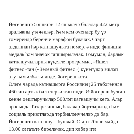
Йөгерештә 5 яшьтән 12 яшькәчә балалар 422 метр
аралыкны үтәчәкләр. Һәм кем өчендер бу үз
гомерендә беренче марафон булачак. Старт
алдыннан һәр катнашучыга номер, ә инде финишта
медаль һәм значок тапшырылачак. Гомумән, барлык
катнашучыларны күңелле программа, «Яшел
фитнес»тан («Зеленый фитнес») күнегүләр эшләп
алу һәм әлбәттә инде, йөгереш көтә.
Әлеге чарада катнашырга Россиянең 25 төбәгеннән
460тан артык бала теркәлгән инде. Ә йөгереш булган
көнне оештыручылар 500ләп катнашучы көтә. Алар
арасында Татарстанның балалар йортларында һәм
социаль приютларда тәрбияләнүчеләр дә бар.
Йөгерештә катнашу – бушлай. Старт 20нче майда
13.00 сәгатьтә биреләчәк, дип хәбәр итә