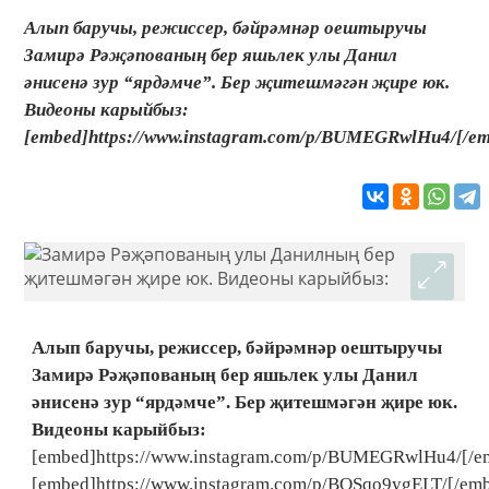
Алып баручы, режиссер, бәйрәмнәр оештыручы
Замирә Рәҗәпованың бер яшьлек улы Данил
әнисенә зур “ярдәмче”. Бер җитешмәгән җире юк.
Видеоны карыйбыз:
[embed]https://www.instagram.com/p/BUMEGRwlHu4/[/emb
Алып баручы, режиссер, бәйрәмнәр оештыручы
Замирә Рәҗәпованың бер яшьлек улы Данил
әнисенә зур “ярдәмче”. Бер җитешмәгән җире юк.
Видеоны карыйбыз:
[embed]https://www.instagram.com/p/BUMEGRwlHu4/[/e
[embed]https://www.instagram.com/p/BQSqo9ygELT/[/em