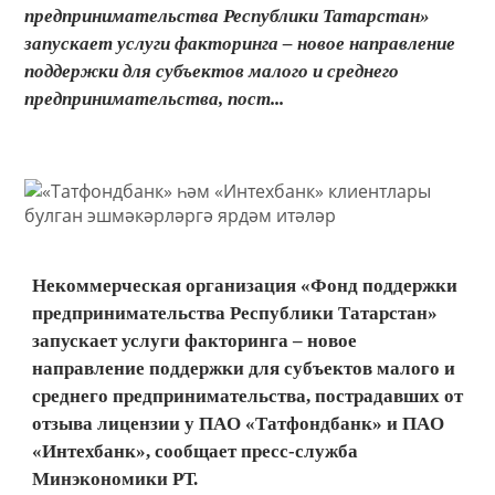
предпринимательства Республики Татарстан»
запускает услуги факторинга – новое направление
поддержки для субъектов малого и среднего
предпринимательства, пост...
Некоммерческая организация «Фонд поддержки
предпринимательства Республики Татарстан»
запускает услуги факторинга – новое
направление поддержки для субъектов малого и
среднего предпринимательства, пострадавших от
отзыва лицензии у ПAO «Татфондбанк» и ПAO
«Интехбанк», сообщает пресс-служба
Минэкономики РТ.