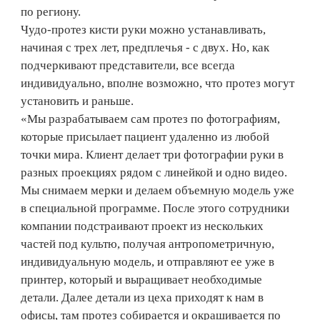
по региону.
Чудо-протез кисти руки можно устанавливать,
начиная с трех лет, предплечья - с двух. Но, как
подчеркивают представители, все всегда
индивидуально, вполне возможно, что протез могут
установить и раньше.
«Мы разрабатываем сам протез по фотографиям,
которые присылает пациент удаленно из любой
точки мира. Клиент делает три фотографии руки в
разных проекциях рядом с линейкой и одно видео.
Мы снимаем мерки и делаем объемную модель уже
в специальной программе. После этого сотрудники
компании подстраивают проект из нескольких
частей под культю, получая антропометричную,
индивидуальную модель, и отправляют ее уже в
принтер, который и выращивает необходимые
детали. Далее детали из цеха приходят к нам в
офисы, там протез собирается и окрашивается по