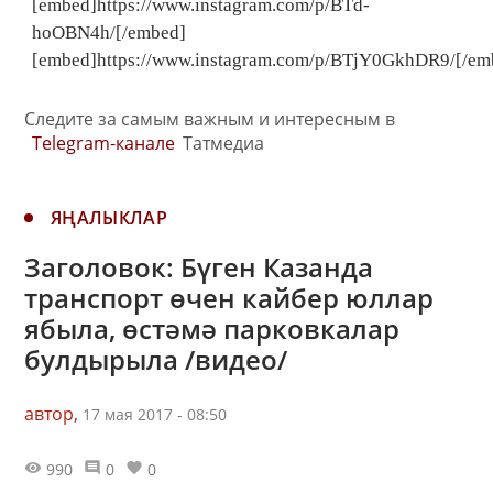
[embed]https://www.instagram.com/p/BTd-
hoOBN4h/[/embed]
[embed]https://www.instagram.com/p/BTjY0GkhDR9/[/em
Следите за самым важным и интересным в
Telegram-канале
Татмедиа
ЯҢАЛЫКЛАР
Заголовок: Бүген Казанда
транспорт өчен кайбер юллар
ябыла, өстәмә парковкалар
булдырыла /видео/
автор,
17 мая 2017 - 08:50
990
0
0