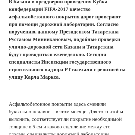
В Казани в преддверии проведения Кубка
конфедераций FIFA-2017 качество
асфальтобетонного покрытия дорог проверяют
при помощи дорожной лаборатории. Согласно
поручению, данному Президентом Татарстана
Рустамом Миннихановым, подобные проверки
улично-дорожной сети Казани и Татарстана
будут проводиться еженедельно. Сегодня
специалисты Инспекции государственного
строительного надзора РТ выехали с ревизией на
улицу Карла Маркса.
Асфальтобетонное покрытие здесь сменили
буквально недавно – в этом месяце. Для того чтобы
выяснить, соответствует ли покрытие необходимой
толщине в 5 см и каково сцепление между его
слоями, специалисты дорожной лаборатории