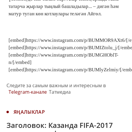
татарча җырлар тыңлый башладылар... – дигән һәм
матур туган көн котлаулары теләгән Айгөл.
[embed]https://www.instagram.com/p/BUMMOR9AXt6/[/
[embed]https://www.instagram.com/p/BUMIZtolu_j/[/emb
[embed]https://www.instagram.com/p/BUMGHOblT-
n/[/embed]
[embed]https://www.instagram.com/p/BUMlyZelmiy/[/emb
Следите за самым важным и интересным в
Telegram-канале
Татмедиа
ЯҢАЛЫКЛАР
Заголовок: Казанда FIFA-2017