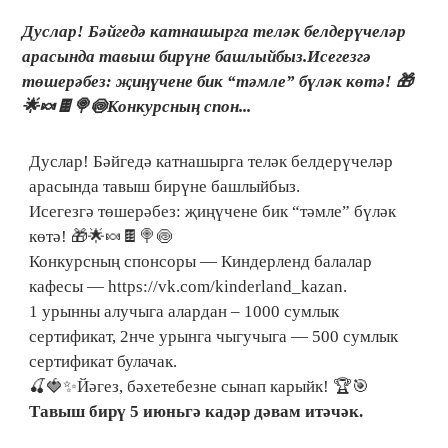
Дуслар! Бәйгедә катнашырга теләк белдерүчеләр
арасында тавыш бирүне башлыйбыз.Исегезгә
төшерәбез: җиңүчене бик “тәмле” бүләк көтә! 🎁
🌟🍬🍫🍭🍥Конкурсның спон...
Дуслар! Бәйгедә катнашырга теләк белдерүчеләр
арасында тавыш бирүне башлыйбыз.
Исегезгә төшерәбез: җиңүчене бик “тәмле” бүләк
көтә! 🎁🌟🍬🍫🍭🍥
Конкурсның спонсоры — Киндерленд балалар
кафесы — https://vk.com/kinderland_kazan.
1 урынны алучыга алардан – 1000 сумлык
сертификат, 2нче урынга чыгучыга — 500 сумлык
сертификат булачак.
🍒🍓✨Йәгез, бәхетебезне сынап карыйк! 🏆🎯
Тавыш бирү 5 июньгә кадәр дәвам итәчәк.