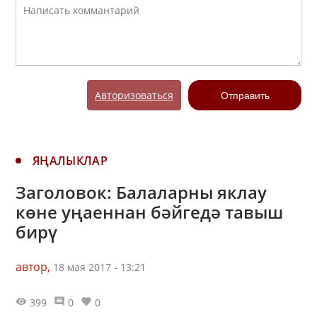
Авторизоваться
Отправить
ЯҢАЛЫКЛАР
Заголовок: Балаларны яклау
көне уңаеннан бәйгедә тавыш
бирү
автор,
18 мая 2017 - 13:21
399
0
0