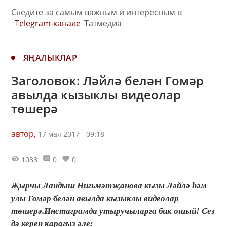
Следите за самым важным и интересным в
Telegram-канале
Татмедиа
ЯҢАЛЫКЛАР
Заголовок: Ләйлә белән Гомәр
авылда кызыклы видеолар
төшерә
автор,
17 мая 2017 - 09:18
1088
0
0
Җырчы Ландыш Нигьмәтҗанова кызы Ләйлә һәм
улы Гомәр белән авылда кызыклы видеолар
төшерә.Инстаграмда утыручыларга бик ошый! Сез
дә кереп карагыз әле: