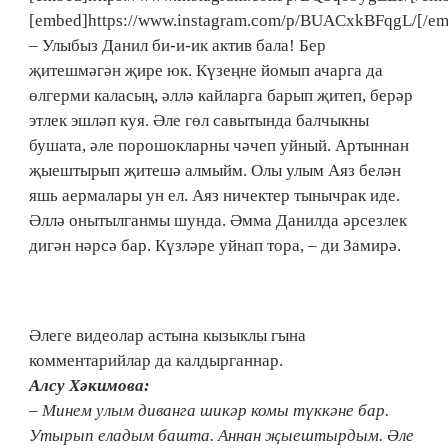
[embed]https://www.instagram.com/p/BUACxkBFqgL/[/e
– Улыбыз Данил би-и-ик актив бала! Бер
җитешмәгән җире юк. Күзеңне йомып ачарга да
өлгерми каласың, әллә кайларга барып җитеп, берәр
этлек эшләп куя. Әле гөл савытында балчыкны
бушата, әле порошокларны чәчеп уйный. Артыннан
җыештырып җитешә алмыйм. Олы улым Аяз белән
яшь аермалары ун ел. Аяз ничектер тынычрак иде.
Әллә онытылганмы шунда. Әмма Данилда әрсезлек
дигән нәрсә бар. Күзләре уйнап тора, – ди Замирә.
Әлеге видеолар астына кызыклы гына
комментарийлар да калдырганнар.
Алсу Хәкимова:
– Минем улым диванга шикәр комы түккәне бар.
Утырып еладым башта. Аннан җыештырдым. Әле