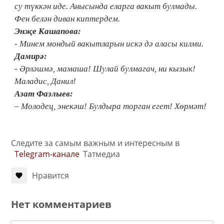
су түккән иде. Анысында еларга вакыт булмады.
Фен белән диван киптердем.
Энҗе Кашапова:
- Минем мондый вакытларын искә дә аласы килми.
Дамирә:
- Әрләшмә, мамаша! Шулай булмагач, ни кызык!
Маладис, Данил!
Азат Фазлыев:
– Молодец, энекәш! Булдыра торган егет! Хөрмәт!
Следите за самым важным и интересным в
Telegram-канале
Татмедиа
Нравится
Нет комментариев