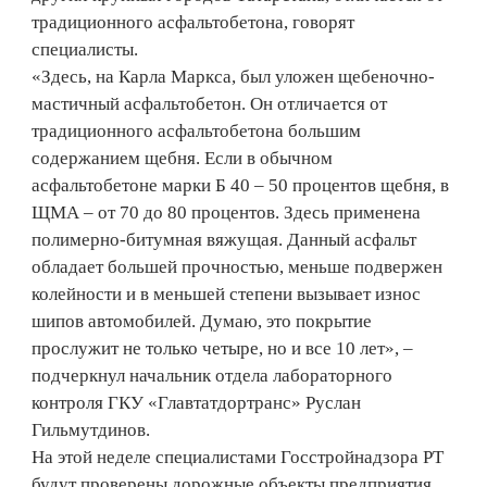
традиционного асфальтобетона, говорят
специалисты.
«Здесь, на Карла Маркса, был уложен щебеночно-
мастичный асфальтобетон. Он отличается от
традиционного асфальтобетона большим
содержанием щебня. Если в обычном
асфальтобетоне марки Б 40 – 50 процентов щебня, в
ЩМА – от 70 до 80 процентов. Здесь применена
полимерно-битумная вяжущая. Данный асфальт
обладает большей прочностью, меньше подвержен
колейности и в меньшей степени вызывает износ
шипов автомобилей. Думаю, это покрытие
прослужит не только четыре, но и все 10 лет», –
подчеркнул начальник отдела лабораторного
контроля ГКУ «Главтатдортранс» Руслан
Гильмутдинов.
На этой неделе специалистами Госстройнадзора РТ
будут проверены дорожные объекты предприятия