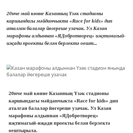
20нче май көнне Казанның Үзәк стадионы
каршындагы мәйданчыкта «Race for kids» дип
аталган балалар йөгереше узачак. Ул Казан
марафоны алдыннан «ЯДобротворец» иҗтимагый-
иҗади проекты белән берлектә оешт...
20нче май көнне Казанның Үзәк стадионы
каршындагы мәйданчыкта «Race for kids» дип
аталган балалар йөгереше узачак. Ул Казан
марафоны алдыннан «ЯДобротворец»
иҗтимагый-иҗади проекты белән берлектә
оештырыла.