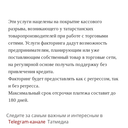
Эти услуги нацелены на покрытие кассового
разрыва, возникающего у татарстанских
товаропроизводителей при работе с торговыми
сетями. Услуги факторинга дадут возможность
предпринимателям, планирующим или уже
поставляющим собственный товар в торговые сети,
на регулярной основе получать поддержку без
привлечения кредита.
Факторинг будет предоставлять как с регрессом, так
и без рerpecca.
Максимальный срок отсрочки платежа составит до
180 дней.
Следите за самым важным и интересным в
Telegram-канале
Татмедиа