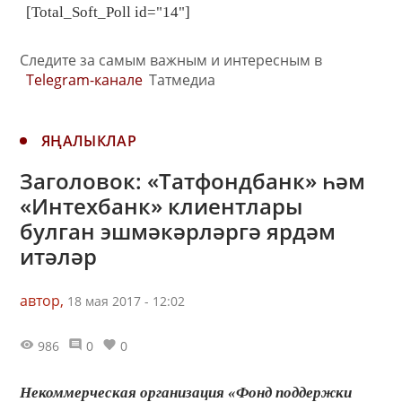
[Total_Soft_Poll id="14"]
Следите за самым важным и интересным в
Telegram-канале
Татмедиа
ЯҢАЛЫКЛАР
Заголовок: «Татфондбанк» һәм
«Интехбанк» клиентлары
булган эшмәкәрләргә ярдәм
итәләр
автор,
18 мая 2017 - 12:02
986
0
0
Некоммерческая организация «Фонд поддержки