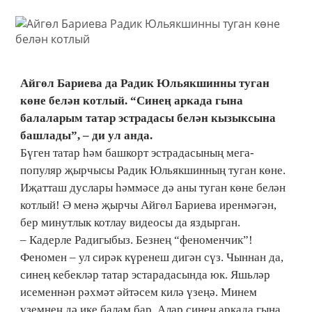
Айгөл Бариева да Радик Юльякшинны туган
көне белән котлый. “Синең аркада гына
балаларым татар эстрадасы белән кызыксына
башлады”, – ди ул анда.
Бүген татар һәм башкорт эстрадасының мега-
популяр җырчысы Радик Юльякшинның туган көне.
Иҗатташ дуслары һәммәсе дә аны туган көне белән
котлый! Ә менә җырчы Айгөл Бариева иренмәгән,
бер минутлык котлау видеосы да яздырган.
– Кадерле Радигыбыз. Безнең “феноменчик”!
Феномен – ул сирәк күренеш дигән сүз. Чыннан да,
синең кебекләр татар эстарадасында юк. Яшьләр
исеменнән рәхмәт әйтәсем килә үзеңә. Минем
үземнең дә ике балам бар. Алар синең аркада гына