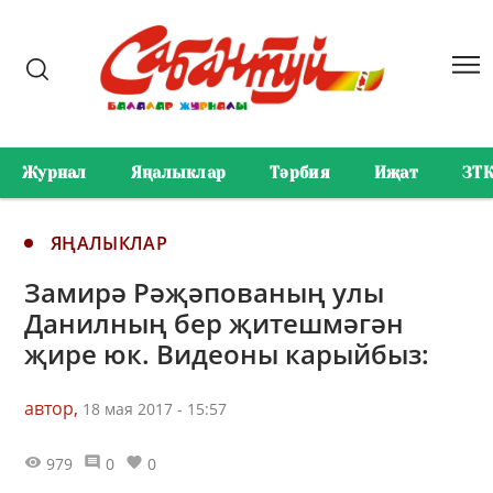
Журнал
Яңалыклар
Тәрбия
Иҗат
ЗТ
ЯҢАЛЫКЛАР
Замирә Рәҗәпованың улы
Данилның бер җитешмәгән
җире юк. Видеоны карыйбыз:
автор,
18 мая 2017 - 15:57
979
0
0