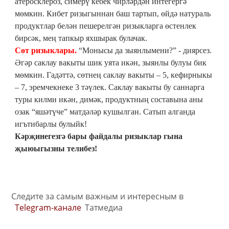
атеросклероз, симерү кебек чирләрдән интегергә
мөмкин. Кибет ризыгыннан баш тартып, өйдә натураль
продуктлар белән пешерелгән ризыкларга өстенлек
бирсәк, мең тапкыр яхшырак булачак.
Сөт ризыклары.
“Монысы да зыянлымени?” - диярсез.
Әгәр саклау вакыты шик уята икән, зыянлы булуы бик
мөмкин. Гадәттә, сөтнең саклау вакыты – 5, кефирныкы
– 7, эремчекнеке 3 тәүлек. Саклау вакыты бу саннарга
туры килми икән, димәк, продуктның составына аны
озак “яшәтүче” матдәләр кушылган. Сатып алганда
игътибарлы булыйк!
Кәрҗинегезгә бары файдалы ризыклар гына
җыюыгызны телибез!
Следите за самым важным и интересным в
Telegram-канале
Татмедиа