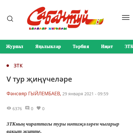
Журнал
Яңалыклар
Тәрбия
Иҗат
ЗТ
ЗТК
V тур җиңүчеләре
Фәнсөяр ГЫЙЛЕМБАЕВ,
29 января 2021 - 09:59
6376
0
0
ЗТКның чираттагы туры нәтиҗәләрен чыгарыр
вакыт җитте.