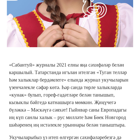
«Сабантуй» журналы 2021 елны яңа сәхифәләр белән
каршылый. Татарстанда игълан ителгән «Туган телләр
һәм халыклар бердәмлеге» елында журнал укучыларын
үзенчәлекле сәфәр көтә. Һәр санда төрле халыкларда
«кунак» булып, гореф-гадәтләре белән танышып,
кызыклы бәйгедә катнашырга мөмкин. Җиңүчегә
бүләккә – Мәскәүгә сәяхәт! Гыйнвар саны Европадагы
иң күп санлы халык – рус милләте һәм Бөек Новгород
шәһәренең иң истәлекле урыннары белән таныштыра.
Укучыларыбыз үз итеп өлгергән сәхифәләребезгә дә