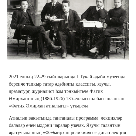
2021 елның 22-29 гыйнварында Г.Тукай әдәби музеенда
беренче тапкыр татар әдәбияты классигы, язучы,
драматург, журналист һәм тәнкыйтьче Фатих
Әмирханнның (1886-1926) 135-еллыгына багышланган
«Фатих Әмирхан атналыгы» үткәрелә.
Атналык вакытында тантаналы программа, лекцияләр,
балалар өчен мәдәни чаралар узачак. Язучы талантын
яратучыларның «Ф.Әмирхан реликвиясе» дигән лекция