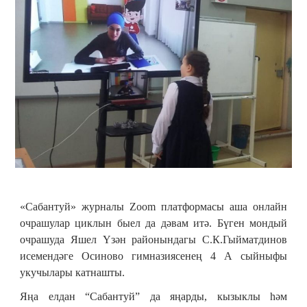
«Сабантуй» журналы Zoom платформасы аша онлайн
очрашулар циклын быел да дәвам итә. Бүген мондый
очрашуда Яшел Үзән районындагы С.К.Гыйматдинов
исемендәге Осиново гимназиясенең 4 А сыйныфы
укучылары катнашты.
Яңа елдан “Сабантуй” да яңарды, кызыклы һәм