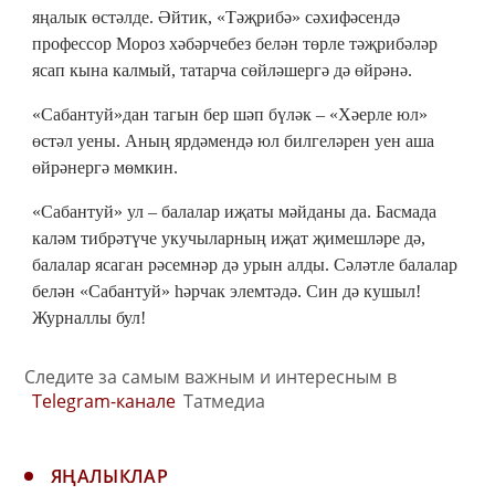
яңалык өстәлде. Әйтик, «Тәҗрибә» сәхифәсендә
профессор Мороз хәбәрчебез белән төрле тәҗрибәләр
ясап кына калмый, татарча сөйләшергә дә өйрәнә.
«Сабантуй»дан тагын бер шәп бүләк – «Хәерле юл»
өстәл уены. Аның ярдәмендә юл билгеләрен уен аша
өйрәнергә мөмкин.
«Сабантуй» ул – балалар иҗаты мәйданы да. Басмада
каләм тибрәтүче укучыларның иҗат җимешләре дә,
балалар ясаган рәсемнәр дә урын алды. Сәләтле балалар
белән «Сабантуй» һәрчак элемтәдә. Син дә кушыл!
Журналлы бул!
Следите за самым важным и интересным в
Telegram-канале
Татмедиа
ЯҢАЛЫКЛАР