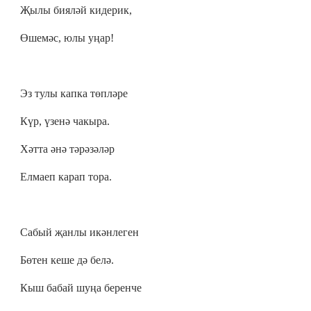
Җылы бияләй кидерик,
Өшемәс, юлы уңар!
Эз тулы капка төпләре
Күр, үзенә чакыра.
Хәтта әнә тәрәзәләр
Елмаеп карап тора.
Сабый җанлы икәнлеген
Бөтен кеше дә белә.
Кыш бабай шуңа беренче