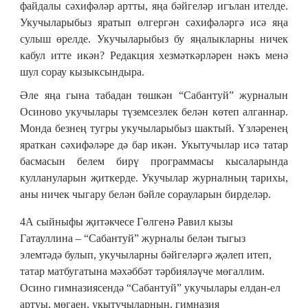
файдалы сәхифәләр артты, яңа бәйгеләр игълан ителде.
Укучыларыбыз яратып өлгергән сәхифәләргә исә яңа
сулыш өрелде. Укучыларыбыз бу яңалыкларны ничек
кабул итте икән? Редакция хезмәткәрләрен нәкъ менә
шул сорау кызыксындыра.
Әле яңа гына табадан төшкән “Сабантуй” журналын
Осиново укучылары түземсезлек белән көтеп алганнар.
Монда безнең тугры укучыларыбыз шактый. Үзләренең
яраткан сәхифәләре дә бар икән. Укытучылар исә татар
басмасын белем бирү программасы кысаларында
куллануларын җиткерде. Укучылар журналның тарихы,
аны ничек чыгару белән бәйле сорауларын бирделәр.
4А сыйныфы җитәкчесе Гөлгенә Равил кызы
Гатауллина – “Сабантуй” журналы белән тыгыз
элемтәдә булып, укучыларны бәйгеләргә җәлеп итеп,
татар матбугатына мәхәббәт тәрбияләүче мөгаллим.
Осино гимназиясендә “Сабантуй” укучылары елдан-ел
артуы, мөгаен, укытучыларның, гимназия