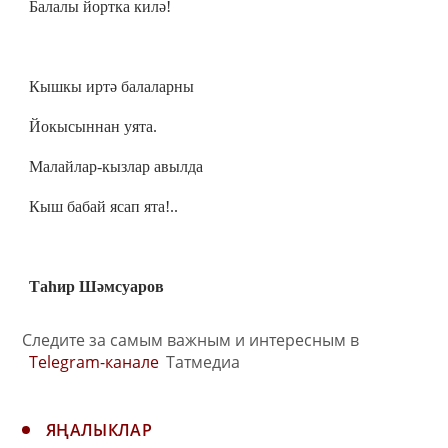
Балалы йортка килә!
Кышкы иртә балаларны
Йокысыннан уята.
Малайлар-кызлар авылда
Кыш бабай ясап ята!..
Таһир Шәмсуаров
Следите за самым важным и интересным в
Telegram-канале
Татмедиа
ЯҢАЛЫКЛАР