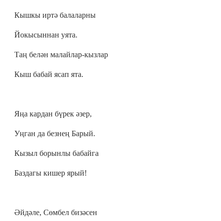
Кышкы иртә балаларны
Йокысыннан уята.
Таң белән малайлар-кызлар
Кыш бабай ясап ята.
Яңа кардан бүрек әзер,
Уңган да безнең Барый.
Кызыл борынлы бабайга
Баздагы кишер ярый!
Әйдәле, Сөмбел бизәсен