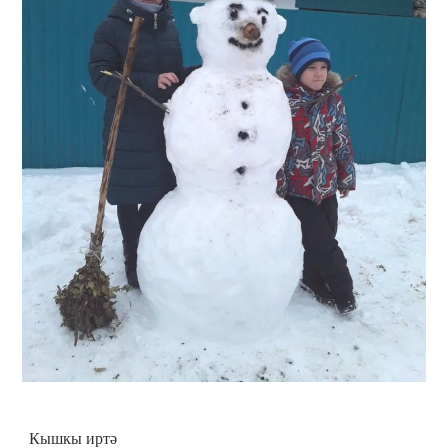
Кышкы иртә