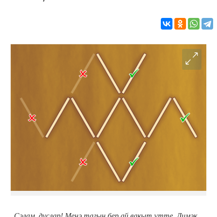
Сәлам, дуслар! Менә тагын бер ай вакыт үтте. Димәк,