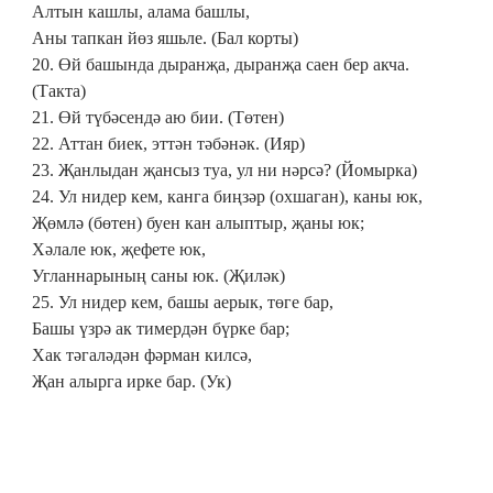
Алтын кашлы, алама башлы,
Аны тапкан йөз яшьле. (Бал корты)
20. Өй башында дыранҗа, дыранҗа саен бер акча.
(Такта)
21. Өй түбәсендә аю бии. (Төтен)
22. Аттан биек, эттән тәбәнәк. (Ияр)
23. Җанлыдан җансыз туа, ул ни нәрсә? (Йомырка)
24. Ул нидер кем, канга биңзәр (охшаган), каны юк,
Җөмлә (бөтен) буен кан алыптыр, җаны юк;
Хәлале юк, җефете юк,
Угланнарының саны юк. (Җиләк)
25. Ул нидер кем, башы аерык, төге бар,
Башы үзрә ак тимердән бүрке бар;
Хак тәгаләдән фәрман килсә,
Җан алырга ирке бар. (Ук)