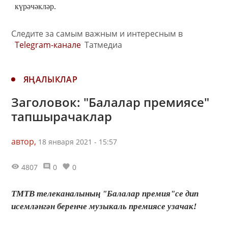
күрәчәкләр.
Следите за самым важным и интересным в
Telegram-канале
Татмедиа
ЯҢАЛЫКЛАР
Заголовок: "Балалар премиясе"
тапшырачаклар
автор,
18 января 2021 - 15:57
4807
0
0
ТМТВ телеканалының "Балалар премия"се дип
исемләнгән беренче музыкаль премиясе узачак!