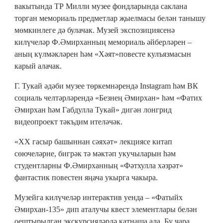
вакытында ТР Милли музее фондларында саклана
торган мемориаль предметлар җыелмасы белән танышу
мөмкинлеге дә булачак. Музей экспозициясенә
килүчеләр Ф.Әмирханның мемориаль әйберләрен –
аның күлмәкләрен һәм «Хәят»повесте кулъязмасын
карый алачак.
Г. Тукай әдәби музее төркемнәрендә Instagram һәм ВК
социаль челтәрләрендә «Безнең Әмирхан» һәм «Фатих
Әмирхан һәм Габдулла Тукай» дигән лонгрид
видеопроект тәкъдим ителәчәк.
«ХХ гасыр башыннан сәяхәт» лекциясе китап
сөючеләрне, бигрәк тә мәктәп укучыларын һәм
студентларны Ф.Әмирханның «Фәтхулла хәзрәт»
фантастик повестен яңача укырга чакыра.
Музейга килүчеләр интерактив уенда – «Фатыйх
Әмирхан-135» дип аталучы квест элементлары белән
оештырылган экскурсияләрдә катнаша ала. Бу чара