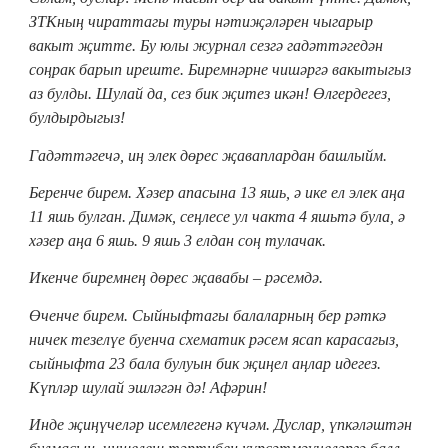
ЗТКның чираттагы туры нәтиҗәләрен чыгарыр
вакыт җитте. Бу юлы журнал сезгә гадәттәгедән
соңрак барып иреште. Биремнәрне чишәргә вакытыгыз
аз булды. Шулай да, сез бик җитез икән! Өлгердегез,
булдырдыгыз!
Гадәттәгечә, иң элек дөрес җаваплардан башлыйм.
Беренче бирем. Хәзер апасына 13 яшь, ә ике ел элек аңа
11 яшь булган. Димәк, сеңлесе ул чакта 4 яшьтә була, ә
хәзер аңа 6 яшь. 9 яшь 3 елдан соң тулачак.
Икенче биремнең дөрес җавабы – рәсемдә.
Өченче бирем. Сыйныфтагы балаларның бер рәткә
ничек тезелүе буенча схематик рәсем ясап карасагыз,
сыйныфта 23 бала булуын бик җиңел аңлар идегез.
Күпләр шулай эшләгән дә! Афәрин!
Инде җиңүчеләр исемлегенә күчәм. Дуслар, үпкәләштән