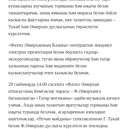
кунакларны язучының тормышы һәм иҗаты белән
таныштырачак, аның язмышы һәм мирасы белән бәйле
кызыклы фактларны ачачак, ике талантлы замандаш –
Тукай һәм Әмирхан дуслыгының тирәнлеген
күрсәтәчәк.
«Фатих Әмирханның Казаны» интерактив лекциясе
электрон презентация белән берлектә гидлар-
экскурсоводлар, туган якны өйрәнүчеләр һәм татар
халкының тарихы һәм мәдәнияте белән
кызыксынучылар өчен кызыклы булачак.
29 гыйнварда 14.00 сәгатьтә «Фатих Әмирхан
атнасы»ның йомгаклау чарасы – Ф.Әмирханга
багышланган «Татар могиканы» әдәби-музыкаль кичәсе
узачак. Анда аның талантын яратучылар тормышы һәм
иҗаты турында беләчәк, әсәрләреннән өзекләрне
ишетәчәкләр, «Печән мәйданы» спектакленнән Г. Тукай
белән Ф.Әмирхан дуслыгы күрсәтелгән эпизодны