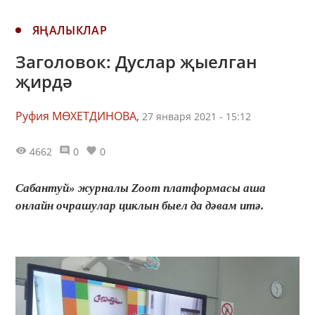
ЯҢАЛЫКЛАР
Заголовок: Дуслар җыелган
җирдә
Руфия МӨХЕТДИНОВА,
27 января 2021 - 15:12
4662
0
0
Сабантуй» журналы Zoom платформасы аша
онлайн очрашулар циклын быел да дәвам итә.