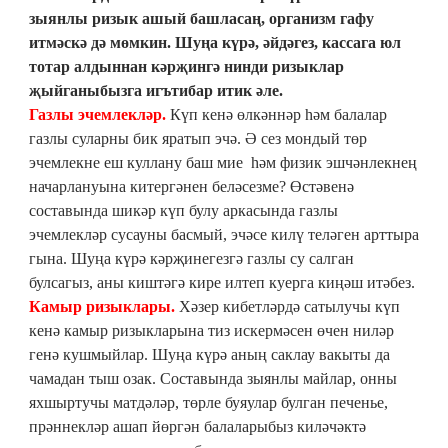
зыянлы ризык ашый башласаң, организм гафу
итмәскә дә мөмкин. Шуңа күрә, әйдәгез, кассага юл
тотар алдыннан кәрҗингә нинди ризыклар
җыйганыбызга игътибар итик әле.
Газлы эчемлекләр.
Күп кенә өлкәннәр һәм балалар
газлы суларны бик яратып эчә. Ә сез мондый төр
эчемлекне еш куллану баш мие һәм физик эшчәнлекнең
начарлануына китергәнен беләсезме? Өстәвенә
составында шикәр күп булу аркасында газлы
эчемлекләр сусауны басмый, эчәсе килү теләген арттыра
гына. Шуңа күрә кәрҗинегезгә газлы су салган
булсагыз, аны киштәгә кире илтеп куерга киңәш итәбез.
Камыр ризыклары.
Хәзер кибетләрдә сатылучы күп
кенә камыр ризыкларына тиз искермәсен өчен ниләр
генә кушмыйлар. Шуңа күрә аның саклау вакыты да
чамадан тыш озак. Составында зыянлы майлар, онны
яхшыртучы матдәләр, төрле буяулар булган печенье,
прәннекләр ашап йөргән балаларыбыз киләчәктә