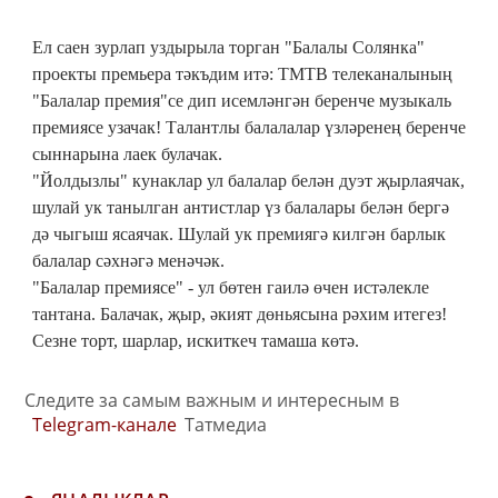
Ел саен зурлап уздырыла торган "Балалы Солянка"
проекты премьера тәкъдим итә: ТМТВ телеканалының
"Балалар премия"се дип исемләнгән беренче музыкаль
премиясе узачак! Талантлы балалалар үзләренең беренче
сыннарына лаек булачак.
"Йолдызлы" кунаклар ул балалар белән дуэт җырлаячак,
шулай ук танылган антистлар үз балалары белән бергә
дә чыгыш ясаячак. Шулай ук премиягә килгән барлык
балалар сәхнәгә менәчәк.
"Балалар премиясе" - ул бөтен гаилә өчен истәлекле
тантана. Балачак, җыр, әкият дөньясына рәхим итегез!
Сезне торт, шарлар, искиткеч тамаша көтә.
Следите за самым важным и интересным в
Telegram-канале
Татмедиа