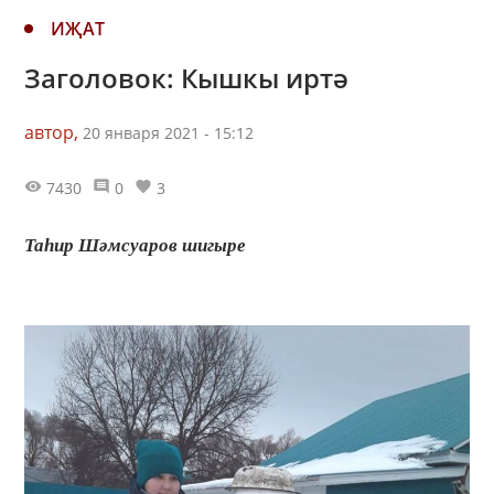
ИҖАТ
Заголовок: Кышкы иртә
автор,
20 января 2021 - 15:12
7430
0
3
Таһир Шәмсуаров шигыре