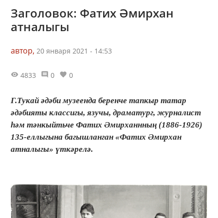
Заголовок: Фатих Әмирхан
атналыгы
автор,
20 января 2021 - 14:53
4833
0
0
Г.Тукай әдәби музеенда беренче тапкыр татар
әдәбияты классигы, язучы, драматург, журналист
һәм тәнкыйтьче Фатих Әмирханнның (1886-1926)
135-еллыгына багышланган «Фатих Әмирхан
атналыгы» үткәрелә.