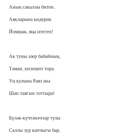
Аның сакаллы битен.
Аякларына кидерик
Йомшак, яңа итеген!
Ак туны әзер бабайның,
Таман, килешеп тора.
Уң кулына Раяз әнә
Шәп таягын тоттыра!
Бүләк-күчтәнәчләр тулы
Саллы зур капчыгы бар.