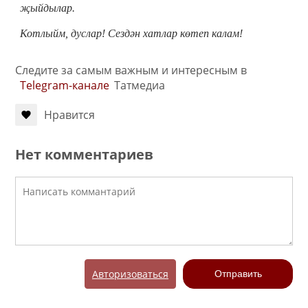
җыйдылар.
Котлыйм, дуслар! Сездән хатлар көтеп калам!
Следите за самым важным и интересным в
Telegram-канале
Татмедиа
Нравится
Нет комментариев
Авторизоваться
Отправить