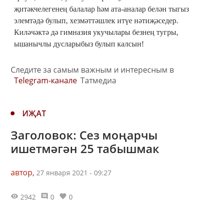
җитәкчелегенең балалар һәм ата-аналар белән тыгыз
элемтәдә булып, хезмәттәшлек итүе нәтиҗәседер.
Киләчәктә дә гимназия укучылары безнең тугры,
ышанычлы дусларыбыз булып калсын!
Следите за самым важным и интересным в
Telegram-канале
Татмедиа
ИҖАТ
Заголовок: Сез моңарчы
ишетмәгән 25 табышмак
автор,
27 января 2021 - 09:27
2942
0
0