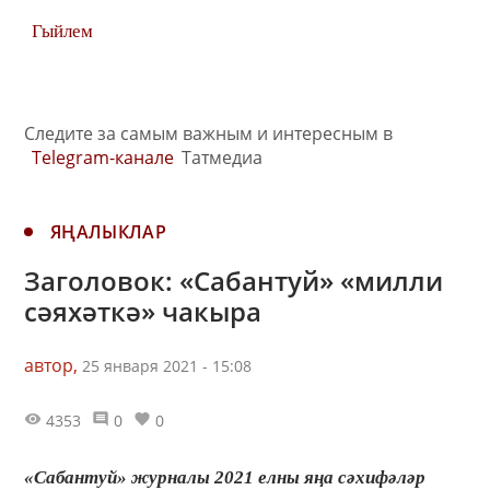
Гыйлем
Следите за самым важным и интересным в
Telegram-канале
Татмедиа
ЯҢАЛЫКЛАР
Заголовок: «Сабантуй» «милли
сәяхәткә» чакыра
автор,
25 января 2021 - 15:08
4353
0
0
«Сабантуй» журналы 2021 елны яңа сәхифәләр