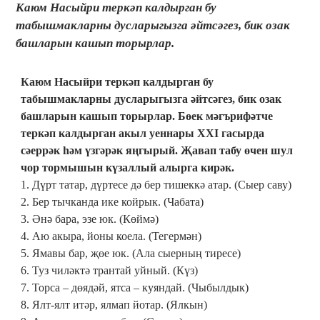
Каюм Насыйри теркәп калдырган бу
табышмакларны дусларыгызга әйтсәгез, бик озак
башларын кашып торырлар.
Каюм Насыйри теркәп калдырган бу
табышмакларны дусларыгызга әйтсәгез, бик озак
башларын кашып торырлар. Бөек мәгърифәтче
теркәп калдырган акыл уеннары XXI гасырда
сәеррәк һәм үзгәрәк яңгырый. Җавап табу өчен шул
чор тормышын күзаллый алырга кирәк.
1. Дүрт татар, дүртесе дә бер тишеккә атар. (Сыер саву)
2. Бер тычканда ике койрык. (Чабата)
3. Әнә бара, эзе юк. (Көймә)
4. Аю акыра, йоны коела. (Тегермән)
5. Ямавы бар, җөе юк. (Ала сыерның тиресе)
6. Туз чиләктә трантай уйный. (Күз)
7. Торса – дөядәй, ятса – куяндай. (Чыбылдык)
8. Ялт-ялт итәр, ялмап йотар. (Ялкын)