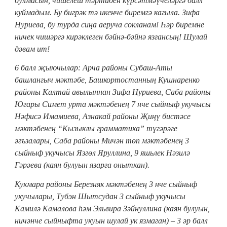
булмасын, чишелеш тәртибен күрсәтмәүчеләргә балл
куймадым. Бу бигрәк тә икенче биремгә кагыла. Зифа
Нуриева, бу турда сиңа аеруча сокланам! Һәр биремне
ничек чишәргә кирәклеген бәйнә-бәйнә язгансың! Шулай
дәвам ит!
6 балл җыючылар: Арча районы Субаш-Аты
башлангыч мәктәбе,
Башкортостанның Кушнаренко
районы Калтай авылы
ннан Зифа Нуриева, Саба районы
Югары Симет урта мәктәбенең 7 нче сыйныф укучысы
Нәфисә Имамиева, Азнакай районы Җиңү бистәсе
мәктәбенең “Кызыклы грамматика” түгәрәге
әгъзалары, Саба районы Мичән төп мәктәбенең 3
сыйныф укучысы
Язгөл Яруллина, 9 яшьлек Нәзилә
Гәрәева (каян булуын язарга оныткан).
Кукмара районы Березняк мәктәбенең 3 нче сыйныф
укучылары,
Тубэн Шытсудан 3 сыйныф укучысы
Камилә Камалова һәм Эльвира Зәйнуллина
(каян булуын,
ничәнче сыйныфта укуын шулай ук язмаган) – 3 әр балл