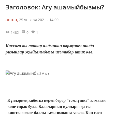
Заголовок: Агу ашамыйбызмы?
автор,
25 января 2021 - 14:00
1462
0
1
Кассага юл тотар алдыннан кәрҗингә нинди
ризыклар җыйганыбызга игътибар итик әле.
Күпләрнең кибеткә кереп берәр “тәмлүшкә” алмаган
көне сирәк була. Балаларның куллары да гел
киштәләрдәге баллы тәм-томнарга үрелә. Көн саен